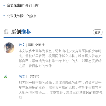
启功先生的“四个口袋”
北宋使节眼中的燕京
更多
散文
|
昔时少年行
本文以乡土童年为底色，记叙山村少女贫寒压抑的少年时
光。曾被邻里轻视、校园同伴孤立排挤，唯有埋头苦读支
撑自己，最终成为全村唯一考上初中的人。邻里态度反转
之后，昔日敌对的伙伴
散文
|
《苦行》
那刀削一般平顶的峰巅，那浑圆巍峨的山峦，何尝不是千
年狂飙雕琢的杰作；那亘古不息的风啸，何尝不是苍穹与
大地永恒的絮语…… 漠漠荒野，漫漾出胡马啸风的苍茫气
韵