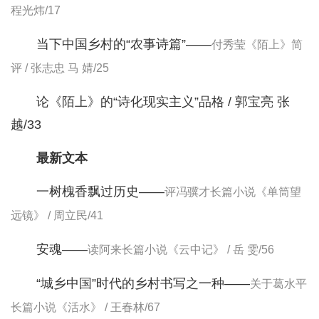
程光炜/17
当下中国乡村的“农事诗篇”——
付秀莹《陌上》简
评 / 张志忠 马 婧/25
论《陌上》的“诗化现实主义”品格 / 郭宝亮 张
越/33
最新文本
一树槐香飘过历史——
评冯骥才长篇小说《单筒望
远镜》 / 周立民/41
安魂——
读阿来长篇小说《云中记》 / 岳 雯/56
“城乡中国”时代的乡村书写之一种——
关于葛水平
长篇小说《活水》 / 王春林/67