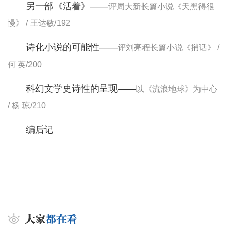
另一部《活着》——
评周大新长篇小说《天黑得很
慢》 / 王达敏/192
诗化小说的可能性——
评刘亮程长篇小说《捎话》 /
何 英/200
科幻文学史诗性的呈现——
以《流浪地球》为中心
/ 杨 琼/210
编后记