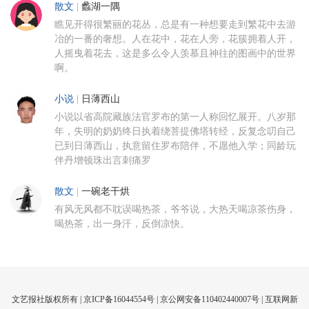
散文
|
蠡湖一隅
瞧见开得很繁丽的花丛，总是有一种想要走到繁花中去游
冶的一番的奢想。人在花中，花在人旁，花簇拥着人开，
人摇曳着花去，这是多么令人羡慕且神往的图画中的世界
啊。
小说
|
日薄西山
小说以省高院藏族法官罗布的第一人称回忆展开。八岁那
年，失明的奶奶终日执着绕菩提佛塔转经，反复念叨自己
已到日薄西山，执意留住罗布陪伴，不愿他入学；同龄玩
伴丹增顿珠出言刺痛罗
散文
|
一碗老干烘
有风无风都不耽误喝热茶，爷爷说，大热天喝凉茶伤身，
喝热茶，出一身汗，反倒凉快。
文艺报社版权所有 |
京ICP备16044554号
| 京公网安备110402440007号 |
互联网新