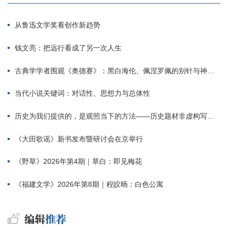
从鲁迅文学奖看创作新趋势
钱文亮：把远行看成了另一次人生
古典学学者围观《奥德赛》：黑白海伦、佩涅罗佩的别针与神秘入侵者
当代小说关键词：对话性、思想力与总体性
历史为我们提供的，是观照当下的方法——历史题材非虚构写作多人谈
《大田歌谣》新书发布暨研讨会在京举行
《野草》2026年第4期｜草白：即见梅花
《福建文学》2026年第8期｜程皎旸：白色公寓