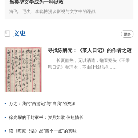
当类型文学成为一种拯救
海飞、毛尖、李晓博漫谈影视与文学中的谍战
更多
寻找陈解元：《某人日记》的作者之谜
长夏酷热，无以消遣，翻看案头《王秉
恩日记》整理本，不由让我想起……
万之：我的“西游记”与“自我”的资源
徐光耀的千封家书：岁月如歌 信短情长
读《晦庵书话》品“四个一点”的真味