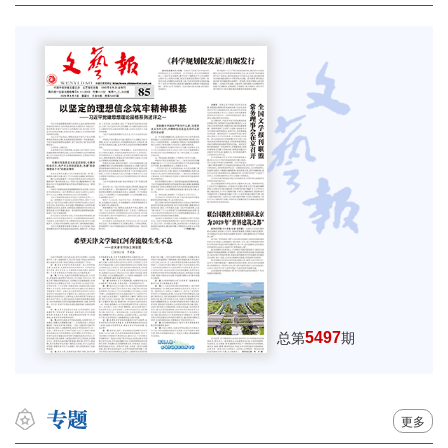
5497
总第
期
更多