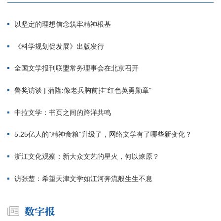
以坚定的理想信念筑牢精神根基
《科学规划促发展》出版发行
全国文学报刊联盟常务理事会在北京召开
鲁奖访谈 | 蒲隆:像老兵胸前挂"红色英勇勋章"
中拉文学：书页之间的跨洋共鸣
5.25亿人的“精神食粮”升级了，网络文学有了哪些新变化？
浙江文化观察：新大众文艺的星火，何以燎原？
访张楚：希望天津文学如江河奔流般生生不息