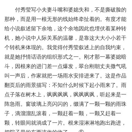
付秀莹写小夫妻斗嘴和婆媳失和，不是撕破脸的
那种，而是用一根无形的线始终牵扯着的。有度才能
给小说叙述留下余地，这个余地因此也埋伏着某种转
机，她小说中人际关系的温馨，是靠这大大小小若干
个转机来体现的。我觉得付秀莹叙述上的自我约束，
就是她抒情话语的组织形式之一。刚才那一幕婆媳暗
斗，因根来的进门差一点爆发，翠台刚朝丈夫撒气吼
叫一声后，作家就把一场雨水安排进来了。这是作品
翻页后的雨景描写：不知什么时候下起小雨来了。雨
点子落在树木上，飒飒飒飒，飒飒飒飒，听起来是一
阵急雨。窗玻璃上亮闪闪的，缀满了一颗一颗的雨珠
子，滴溜溜乱滚着，一颗赶着一颗，一颗又赶着一
颗，转眼间就淌成了一片。根来湿淋淋地跑出跑进，