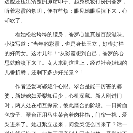
边脸还压出清楚的凉席印子。起身梳妆打扮的香罗，
听着彩霞的絮叨，便有些烦；眼见她眼泪掉下来，心
却软了。
看她松松垮垮的腰身，香罗心里真是百般滋味。
小说写道：“当年的彩霞，也是身长玉立，好模好样
的好闺女。这才几年！”从彩霞想到自己，香罗的心
思就黯淡下来了。女人来到这世上，经过社会婚姻的
几番折腾，还剩下多少好光景？！
作者还爱写婆媳斗心眼。翠台是能干厉害的婆
婆，新婚媳妇爱梨却话少，心机深藏。新人刚进门
时，两人处在相互探索，彼此磨合的阶段。一日擀面
包饺子。翠台正用马生菜合着肉拌馅，门帘一挑，爱
梨进来了。她赶紧立起来，问爱梨怎么回来了？话一