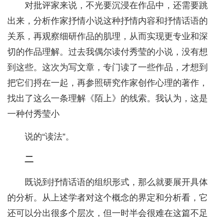
对批评家来说，不光要沉浸在作品中，还需要跳
出来，分析作家抒情小说这种抒情内容和抒情话语的
关系，再观察细研作品的肌理，从而实现更专业和深
切的作品理解。过去我偶尔读付秀莹的小说，没有想
到这些。这次为写文章，专门读了一些作品，才想到
把它们捋在一起，再参照研究作家创作心理的著作，
找出了这么一条理解《陌上》的线索。我认为，这是
一种付秀莹小
说的“读法”。
二
既说到抒情话语的组织形式，那么就要展开具体
的分析。从上述学者对这个概念的界定和分析看，它
还可以分出很多个层次，但一时半会很难在这篇不足