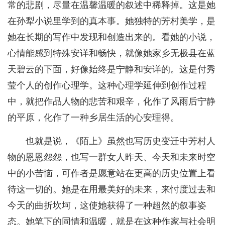
常的悲剧，尽量在温馨温暖的叙述中稀释掉。这是她
在孙犁小说里学到的真本事。她独特的芳村美学，是
她在长期的写作中发现和创造出来的。看她的小说，
心情能感到特殊安详和畅快，就像她家乡无极县在蓝
天碧云的下面，好像始终是宁静和安详的。这是付秀
莹个人的创作心理学。这种心理学延伸到创作过程
中，就把作品人物的悲苦和艰辛，化作了风雨后宁静
的平原，化作了一种乡居生活的心安理得。
也就是说，《陌上》虽然也写历史变迁中芳村人
物的恩恩怨怨，也写一群女人昨天、今天和未来时空
中的小苦恼，可作者是愿意站在更高的历史位置上看
待这一切的。她是在用最美好的未来，来忖度过去和
今天的曲折坎坷，这使她获得了一种超然的叙事姿
态。她笔下的同情和温暖，就是在这种作家与社会明