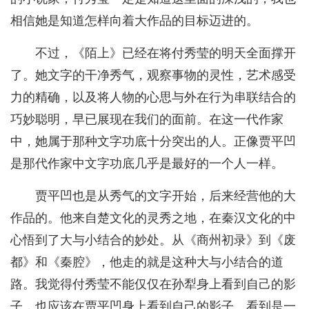
相信她是知道怎样向着大作品的目标迈进的。
不过，《陌上》已经在将付秀莹的明天全面撑开
了。她文字的干净秀气，观察事物的灵性，艺术感受
力的精确，以及将人物的心思与外在行为串联结合的
巧妙聪明，早已展现在我们的面前。在这一代作家
中，她属于那种文字功底十分突出的人。正像贾平凹
是那代作家中文字功底几乎是最好的一个人一样。
贾平凹也是从秀气的文字开始，后来经营他的大
作品的。他来自楚文化的灵秀之地，在秦汉文化的中
心悟到了大与小结合的妙处。从《商州初录》到《废
都》和《秦腔》，他走的就是这种大与小结合的道
路。我觉得付秀莹不能仅仅在孙犁身上看到自己的影
子，也应该在贾平凹身上看到自己的影子。看到是一