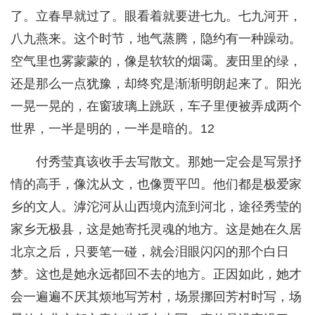
了。立春早就过了。眼看着就要进七九。七九河开，
八九燕来。这个时节，地气蒸腾，隐约有一种躁动。
空气里也雾蒙蒙的，像是软软的烟霭。麦田里的绿，
还是那么一点犹豫，却终究是渐渐明朗起来了。阳光
一晃一晃的，在窗玻璃上跳跃，车子里便被弄成两个
世界，一半是明的，一半是暗的。12
付秀莹真该收手去写散文。那她一定会是写景抒
情的高手，像沈从文，也像贾平凹。他们都是极爱家
乡的文人。滹沱河从山西境内流到河北，途径秀莹的
家乡无极县，这是她寄托灵魂的地方。这是她在久居
北京之后，只要笔一碰，就会泪眼闪闪的那个白日
梦。这也是她永远都回不去的地方。正因如此，她才
会一遍遍不厌其烦地写芳村，场景挪回芳村时写，场