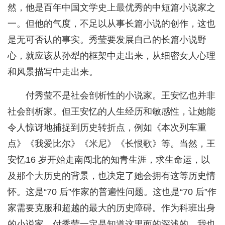
然，他是百年中国文学史上最优秀的中短篇小说家之
一。但他的气度，不足以从事长篇小说的创作，这也
是无可否认的事实。秀莹要发展自己的长篇小说野
心，就应该从孙犁的框架中走出来，从细密女人心理
和风景描写中走出来。
付秀莹不是社会剖析性的小说家。王安忆也并非
社会剖析家。但王安忆的人生经历和敏感性，让她能
令人惊讶地捕捉到历史转折点，例如《本次列车重
点》《我爱比尔》《米尼》《长恨歌》等。当然，王
安忆16 岁开始走南闯北的知青生涯，求生命运，以
及那个大历史的背景，也决定了她会拥有这等历史情
怀。这是“70 后”作家的普遍性问题。这也是“70 后”作
家需要克服和超越的最大的历史障碍。作为科班出身
的小说家，付秀莹一定是知道这里面的深浅的，我也