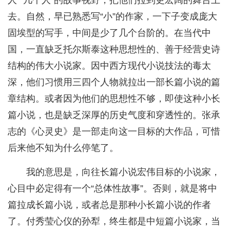
人”“几个人”的故事视野，把他们拉到更宏阔的舞台上
去。自然，早已熟悉写“小”的作家，一下子变成庞大
固埃型的写手，中间是少了几个台阶的。在当代中
国，一直缺乏托尔斯泰这种思想性的、善于经营史诗
结构的伟大小说家。因中西方现代小说技法的毒太
深，他们习惯用三四个人物就拉出一部长篇小说的篇
章结构。或者因为他们的思想性不够，即使这种小长
篇小说，也是缺乏深厚的历史气度和穿透性的。张承
志的《心灵史》是一部走向这一目标的大作品，可惜
后来他不知为什么停笔了。
我的意思是，向往长篇小说宏伟目标的小说家，
心目中必定得有一个“总体性故事”。否则，就是将中
篇拉成长篇小说，或者总是那种小长篇小说的作者
了。付秀莹心仪的孙犁，终生都是中短篇小说家，当