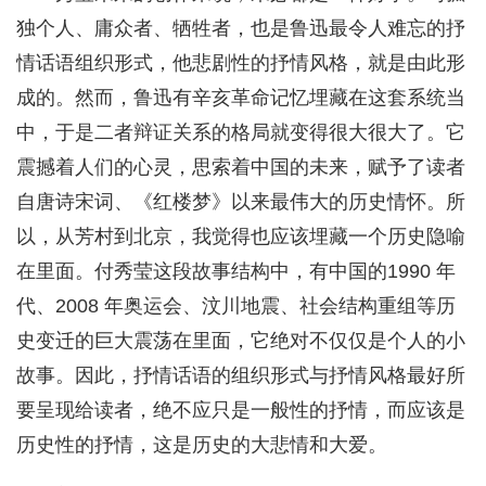
独个人、庸众者、牺牲者，也是鲁迅最令人难忘的抒
情话语组织形式，他悲剧性的抒情风格，就是由此形
成的。然而，鲁迅有辛亥革命记忆埋藏在这套系统当
中，于是二者辩证关系的格局就变得很大很大了。它
震撼着人们的心灵，思索着中国的未来，赋予了读者
自唐诗宋词、《红楼梦》以来最伟大的历史情怀。所
以，从芳村到北京，我觉得也应该埋藏一个历史隐喻
在里面。付秀莹这段故事结构中，有中国的1990 年
代、2008 年奥运会、汶川地震、社会结构重组等历
史变迁的巨大震荡在里面，它绝对不仅仅是个人的小
故事。因此，抒情话语的组织形式与抒情风格最好所
要呈现给读者，绝不应只是一般性的抒情，而应该是
历史性的抒情，这是历史的大悲情和大爱。