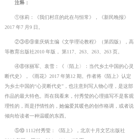
注释：
①张莉：《我们村庄的此在与恒常》，《新民晚报》
2017 年7 月9 日。
②③⑥⑨童庆炳主编《文学理论教程》（第四版），高
等教育出版社2010 年版， 第117、263、263、263 页。
④⑧张丽军、袁雪：《〈陌上〉：当代乡土中国的心灵
断代史》，《雨花》2017 年第12 期。作者将《陌上》认定
为乡土中国的“心灵断代史”，也注意到写人物心理，是这部
作品的最大特色。而在我看来，付秀莹的心理描写不是客观
理性的，而是抒情性的，她偏爱其暖色的创作格调，或者说
倾向给读者一种温暖的东西。
⑤⑩ 1112付秀莹：《陌上》，北京十月文艺出版社