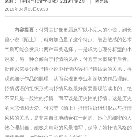
来源：《中国当代文学研究》2019年第2期 | 程光炜
2019年04月03日09:38
内容提要：
付秀莹好像更愿意写以小见大的小说，到长
篇小说《陌上》，就愈加凸显了这个特点。细密敏感的艺术
气质可能会发展出两种审美选择，一是成为心理分析型的小
说家，另一种会倾向于抒情的风格，付秀莹大概属于后者。
批评家需要分析抒情小说中抒情内容和抒情话语的关系，再
观察细研作品的肌理，从而实现更专业和深切的作品理解。
抒情话语的组织形式与抒情风格最好所要呈现给读者的，绝
不应只是一般性的抒情，而应该是历史性的抒情，这是历史
的大悲情和大爱。付秀莹《陌上》抒情话语组织形式与抒情
风格的关系，是非常自觉地结合在一起的。她心思细密的人
物心理刻画，她极为精彩的风景描写，保障了她抒情风格的