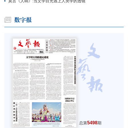
莫言《人呐》:当文学目光遇上人类学的透镜
5498
总第
期