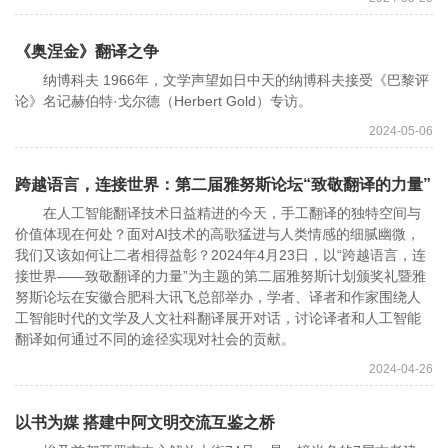
《奥涅金》翻译之争
纳博科夫 1966年，文学声望如日中天的纳博科夫接受《巴黎评
论》名记赫伯特·戈尔德（Herbert Gold）专访。
2024-05-06
跨越语言，连接世界：第二届雅努斯论坛“致敬翻译的力量”
在人工智能翻译技术日益精进的今天，手工翻译的独特空间与
价值体现在何处？面对AI技术的高歌猛进与人类情感的细腻幽微，
我们又该如何让二者相得益彰？2024年4月23日，以“跨越语言，连
接世界——致敬翻译的力量”为主题的第二届雅努斯计划颁奖礼暨雅
努斯论坛在安徽合肥科大讯飞总部举办，学者、译者和作家围绕人
工智能时代的文学及人文社科翻译展开对话，讨论译者和人工智能
翻译如何通过不同的途径实现对社会的贡献。
2024-04-26
以书为媒 搭建中阿文明交流互鉴之桥