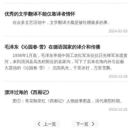
优秀的文学翻译不能仅靠译者情怀
在众多文艺活动中，文学翻译大概是被吐槽最多的事。
2024-01-03
毛泽东《沁园春·雪》在德语国家的译介和传播
1936年1月底，毛泽东率领中国工农红军东征抗日先锋军东渡黄
河，来到清涧县高杰村附近的袁家沟，写下了后来在海内外引起极
大震动的《沁园春·雪》： 北国风光，千里冰封，万里雪飘。
2023-12-29
漂洋过海的《西厢记》
图①：青花釉里红《西厢记》人物故事图盘，清代康熙时期。
2023-12-26
上一页
下一页