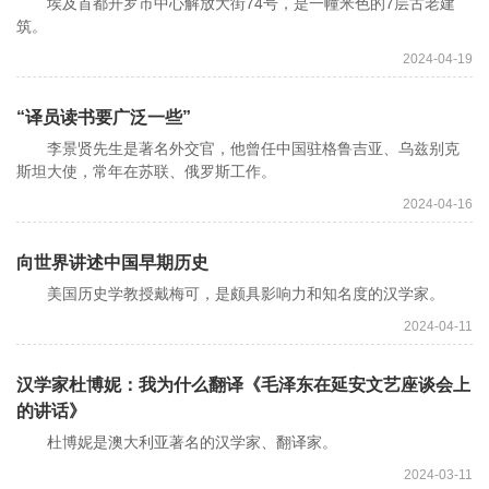
埃及首都开罗市中心解放大街74号，是一幢米色的7层古老建
筑。
2024-04-19
“译员读书要广泛一些”
李景贤先生是著名外交官，他曾任中国驻格鲁吉亚、乌兹别克
斯坦大使，常年在苏联、俄罗斯工作。
2024-04-16
向世界讲述中国早期历史
美国历史学教授戴梅可，是颇具影响力和知名度的汉学家。
2024-04-11
汉学家杜博妮：我为什么翻译《毛泽东在延安文艺座谈会上
的讲话》
杜博妮是澳大利亚著名的汉学家、翻译家。
2024-03-11