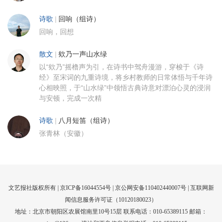
诗歌
|
回响（组诗）
回响，回想
散文
|
欸乃一声山水绿
以“欸乃”摇橹声为引，在诗书中驾舟漫游，穿梭于《诗
经》至宋词的九重诗境，将乡村教师的日常体悟与千年诗
心相映照，于“山水绿”中领悟古典诗意对漂泊心灵的浸润
与安顿，完成一次精
诗歌
|
八月短笛（组诗）
张青林（安徽）
文艺报社版权所有 |
京ICP备16044554号
| 京公网安备110402440007号 |
互联网新
闻信息服务许可证（10120180023）
地址：北京市朝阳区农展馆南里10号15层 联系电话：010-65389115 邮箱：