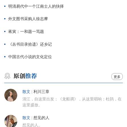
明清易代中一个江南士人的抉择
外文图书采购人徐志摩
蒋寅：一和题一骂题
《丛书目录拾遗》还乡记
中国古代小说的文化定位
更多
散文
|
利川三章
清江，自这里出发；《龙船调》，从这里唱响；杜鹃，在
这里盛放。
散文
|
想见的人
想见的人。