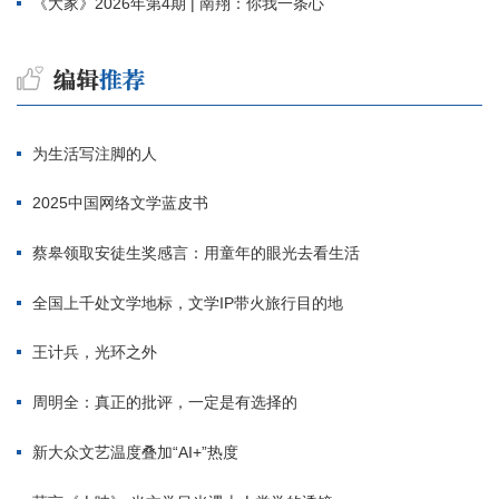
《大家》2026年第4期 | 南翔：你我一条心
为生活写注脚的人
2025中国网络文学蓝皮书
蔡皋领取安徒生奖感言：用童年的眼光去看生活
全国上千处文学地标，文学IP带火旅行目的地
王计兵，光环之外
周明全：真正的批评，一定是有选择的
新大众文艺温度叠加“AI+”热度