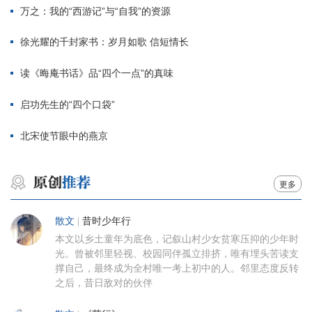
万之：我的“西游记”与“自我”的资源
徐光耀的千封家书：岁月如歌 信短情长
读《晦庵书话》品“四个一点”的真味
启功先生的“四个口袋”
北宋使节眼中的燕京
更多
散文
|
昔时少年行
本文以乡土童年为底色，记叙山村少女贫寒压抑的少年时
光。曾被邻里轻视、校园同伴孤立排挤，唯有埋头苦读支
撑自己，最终成为全村唯一考上初中的人。邻里态度反转
之后，昔日敌对的伙伴