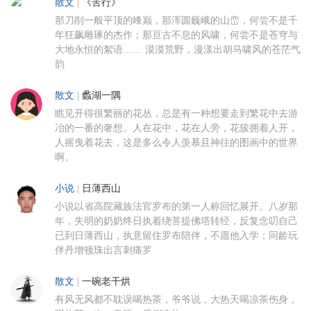
散文
|
《苦行》
那刀削一般平顶的峰巅，那浑圆巍峨的山峦，何尝不是千
年狂飙雕琢的杰作；那亘古不息的风啸，何尝不是苍穹与
大地永恒的絮语…… 漠漠荒野，漫漾出胡马啸风的苍茫气
韵
散文
|
蠡湖一隅
瞧见开得很繁丽的花丛，总是有一种想要走到繁花中去游
冶的一番的奢想。人在花中，花在人旁，花簇拥着人开，
人摇曳着花去，这是多么令人羡慕且神往的图画中的世界
啊。
小说
|
日薄西山
小说以省高院藏族法官罗布的第一人称回忆展开。八岁那
年，失明的奶奶终日执着绕菩提佛塔转经，反复念叨自己
已到日薄西山，执意留住罗布陪伴，不愿他入学；同龄玩
伴丹增顿珠出言刺痛罗
散文
|
一碗老干烘
有风无风都不耽误喝热茶，爷爷说，大热天喝凉茶伤身，