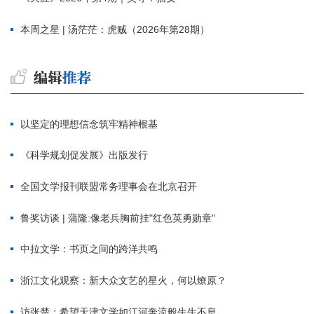
本周之星 | 汤茫茫：虎贼（2026年第28期）
以坚定的理想信念筑牢精神根基
《科学规划促发展》出版发行
全国文学报刊联盟常务理事会在北京召开
鲁奖访谈 | 蒲隆:像老兵胸前挂"红色英勇勋章"
中拉文学：书页之间的跨洋共鸣
浙江文化观察：新大众文艺的星火，何以燎原？
访张楚：希望天津文学如江河奔流般生生不息