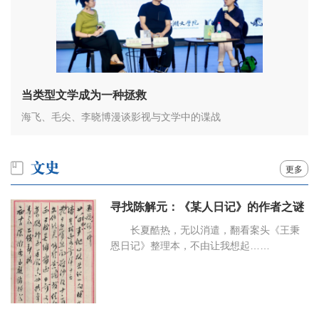
当类型文学成为一种拯救
海飞、毛尖、李晓博漫谈影视与文学中的谍战
更多
寻找陈解元：《某人日记》的作者之谜
长夏酷热，无以消遣，翻看案头《王秉
恩日记》整理本，不由让我想起……