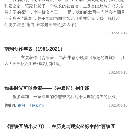
刊发之后，该期配发了一个较长的卷首语，主要是由此展开相关自
然文学的探讨，个中析义有三： 一是，我们的叙写中当然会有而且
一定多有 “荒野”，并不能因为西方如此倾重并定义，我们就排斥，
但更要注意“荒野”并非是用来贬损“人”的。
2022-03-19
南翔创作年表（1981-2021）
一、主要著作（含编著）年表 中篇小说集《命运的螺旋》，江
西人民出版社1986年2月第1版。
2022-03-15
如果时光可以倒流——《钟表匠》创作谈
很多年前，一家深圳的杂志曾约我写十大即将消失的职业。
关键词:
南翔
《钟表匠》
2021-08-10
《曹铁匠的小尖刀》：在历史与现实坐标中的“曹铁匠”