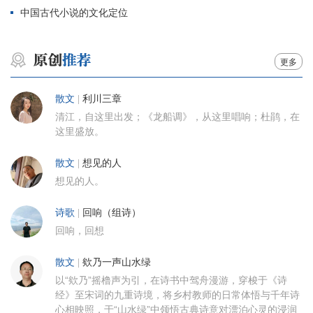
中国古代小说的文化定位
更多
散文
|
利川三章
清江，自这里出发；《龙船调》，从这里唱响；杜鹃，在
这里盛放。
散文
|
想见的人
想见的人。
诗歌
|
回响（组诗）
回响，回想
散文
|
欸乃一声山水绿
以“欸乃”摇橹声为引，在诗书中驾舟漫游，穿梭于《诗
经》至宋词的九重诗境，将乡村教师的日常体悟与千年诗
心相映照，于“山水绿”中领悟古典诗意对漂泊心灵的浸润