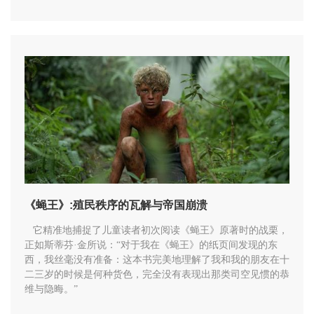
《蝇王》:殖民秩序的瓦解与帝国崩溃
它精准地捕捉了儿童读者初次阅读《蝇王》原著时的战栗，
正如斯蒂芬·金所说：“对于我在《蝇王》的纸页间发现的东
西，我丝毫没有准备：这本书完美地理解了我和我的朋友在十
二三岁的时候是何种货色，完全没有表现出那类司空见惯的恭
维与隐晦。”