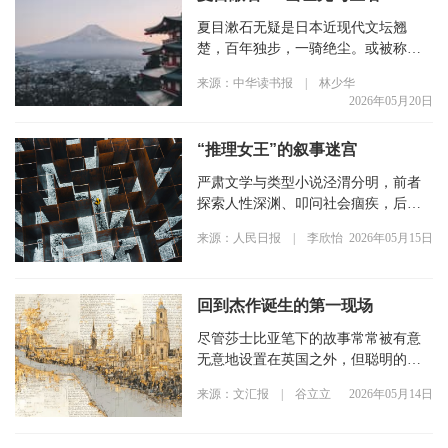
夏目漱石无疑是日本近现代文坛翘
楚，百年独步，一骑绝尘。或被称为
文豪：“最大的文豪”“文豪中的文豪”；
来源：中华读书报 | 林少华
或被尊为先生：“夏目先生”“漱石先
2026年05月20日
生”；或被誉为“国民作家”。
“推理女王”的叙事迷宫
严肃文学与类型小说泾渭分明，前者
探索人性深渊、叩问社会痼疾，后者
用通俗叙事追求可读性与阅读量。然
来源：人民日报 | 李欣怡
2026年05月15日
而，两者在一位英国女作家笔下悄然
交融：她以缜密的逻辑思维、精准的
社会观察和深入的人性描写，吹响侦
回到杰作诞生的第一现场
探小说黄金时代的号角。
尽管莎士比亚笔下的故事常常被有意
无意地设置在英国之外，但聪明的读
者仍可轻易地辨认出那些深藏在他血
来源：文汇报 | 谷立立
2026年05月14日
脉里的英伦基因。确切地说，他写的
就是他那个时代的伦敦——伦敦就是
他的全部，是他笔下的每一座城……