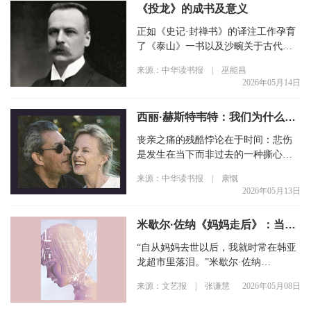
《投龙》的成书及意义
正如《史记·封禅书》的译注工作孕育
了《泰山》一书以及沙畹关于古代中
国社祀的研究那样，《泰山》乃是
来源：中华读书报 | 巫能昌
《投龙》的重要基础。
2026年05月14日
西丽·赫斯特韦特：我们为什么如此畏惧“寡妇”一词？
丧亲之痛的残酷悖论在于时间：悲伤
是发生在当下而非过去的一种撕心裂
肺的单恋。我爱着一个鬼魂。
来源：中华读书报 | 康慨
2026年05月13日
米歇尔·佐纳《妈妈走后》：当食物成为爱的语言
“自从妈妈去世以后，我就时常在韩亚
龙超市里落泪。”米歇尔·佐纳
（Michelle Zauner）的回忆录《妈妈走
来源：文艺报 | 张谦慧
2026年05月08日
后》（Crying in H Mart）以此开篇，
将一家专售亚洲食品的美国连锁超市