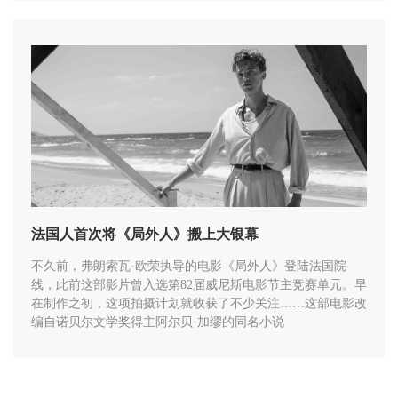
法国人首次将《局外人》搬上大银幕
不久前，弗朗索瓦·欧荣执导的电影《局外人》登陆法国院
线，此前这部影片曾入选第82届威尼斯电影节主竞赛单元。早
在制作之初，这项拍摄计划就收获了不少关注……这部电影改
编自诺贝尔文学奖得主阿尔贝·加缪的同名小说