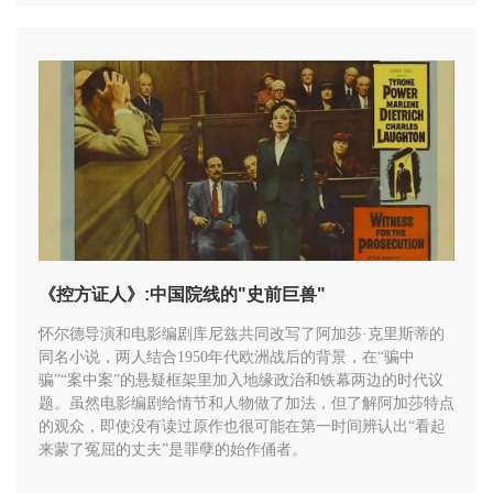
《控方证人》:中国院线的"史前巨兽"
怀尔德导演和电影编剧库尼兹共同改写了阿加莎·克里斯蒂的
同名小说，两人结合1950年代欧洲战后的背景，在“骗中
骗”“案中案”的悬疑框架里加入地缘政治和铁幕两边的时代议
题。虽然电影编剧给情节和人物做了加法，但了解阿加莎特点
的观众，即使没有读过原作也很可能在第一时间辨认出“看起
来蒙了冤屈的丈夫”是罪孽的始作俑者。