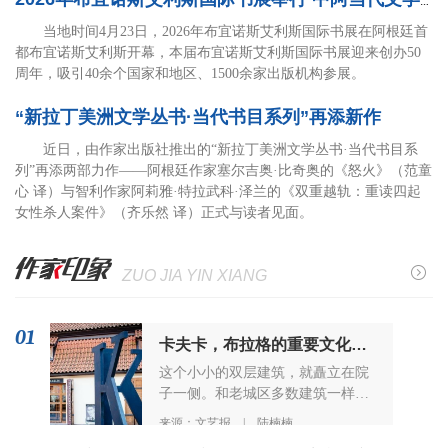
2026年布宜诺斯艾利斯国际书展举行 中阿当代文学深度交流
当地时间4月23日，2026年布宜诺斯艾利斯国际书展在阿根廷首
都布宜诺斯艾利斯开幕，本届布宜诺斯艾利斯国际书展迎来创办50
周年，吸引40余个国家和地区、1500余家出版机构参展。
“新拉丁美洲文学丛书·当代书目系列”再添新作
近日，由作家出版社推出的“新拉丁美洲文学丛书·当代书目系
列”再添两部力作——阿根廷作家塞尔吉奥·比奇奥的《怒火》（范童
心 译）与智利作家阿莉雅·特拉武科·泽兰的《双重越轨：重读四起
女性杀人案件》（齐乐然 译）正式与读者见面。
ZUO JIA YIN XIANG
01
卡夫卡，布拉格的重要文化象征
这个小小的双层建筑，就矗立在院
子一侧。和老城区多数建筑一样，
土黄色涂层，复古的中世纪风格橘
来源：文艺报 | 陆楠楠
色屋顶，规整的窗格，远远望去，