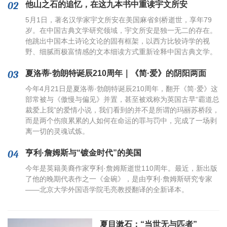
02
他山之石的追忆，在这九本书中重读宇文所安
好像五线谱上跳动的音符般，遵循
着某种特殊的规律，同时又是雀
5月1日，著名汉学家宇文所安在美国麻省剑桥逝世，享年79
跃、变化的。博物馆也是诸多音符
岁。在中国古典文学研究领域，宇文所安是独一无二的存在。
标记中的一个，卡夫卡短暂却密集
他跳出中国本土诗论文论的固有框架，以西方比较诗学的视
的人生要如何塞进这小小的八音
野、细腻而极富情感的文本细读方式重新诠释中国古典文学。
盒？
03
夏洛蒂·勃朗特诞辰210周年｜《简·爱》的阴阳两面
今年4月21日是夏洛蒂·勃朗特诞辰210周年，翻开《简·爱》这
部常被与《傲慢与偏见》并置，甚至被戏称为英国古早“霸道总
裁爱上我”的爱情小说，我们看到的并不是所谓的玛丽苏桥段，
而是两个伤痕累累的人如何在命运的罪与罚中，完成了一场剥
离一切的灵魂试炼。
04
亨利·詹姆斯与“镀金时代”的美国
今年是英籍美裔作家亨利·詹姆斯逝世110周年。最近，新出版
了他的晚期代表作之一《金碗》，是由亨利·詹姆斯研究专家
——北京大学外国语学院毛亮教授翻译的全新译本。
夏目漱石：“当世无与匹者”