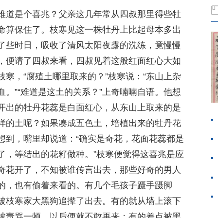
难道是个喜兆？父亲这几年常从四叔那里得些牡
命算保住了。枝寒见这一株牡丹上比起母本多出
了些时日，吸收了清风太阳夜露的洗练，竟慢慢
，便请了四叔来看，四叔见着这般红面红心大如
寒，“腐殖土哪里取来的？”枝寒说：“东山上杂
。”“难道是这土的关系？”上奇喃喃自语。他想
开出的牡丹花蕊是白面红心，从东山上取来的是
样的土呢？如果凑成五色土，培植出来的牡丹花
想到，嘴里却说道：“确实是奇花，花面花蕊都是
了，等结出的花籽做种。”枝寒便觉得这喜兆是应
奇花开了，不知被谁传言出去，那些好奇的男人
的，也有偷着来看的。有几个毛孩子蹑手蹑脚
被枝寒家大黑狗追撵了出去。有的就从墙上滚下
被责骂一顿，以后便就不敢再来；有的差点被黑