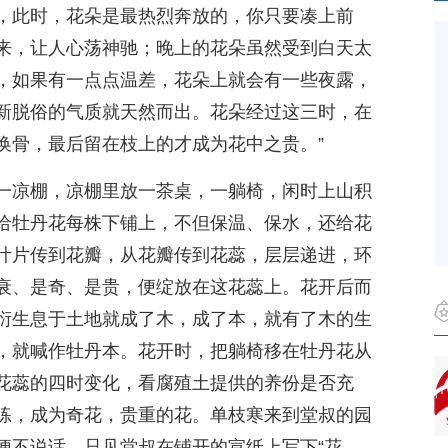
，此时，花朵是最热烈奔放的，你只要凑上前
来，让人心荡神驰；晚上的花朵虽然受到白天太
，如果有一点点温差，花朵上就会有一些夜露，
新脱俗的气质就天然而出。花朵经过这三时，在
换骨，最后留在枝上的才成为花中之贵。”
一凉棚，凉棚里放一茶桌，一躺椅，闲时上山积
给牡丹花每株下铺上，不但保温、保水，还给花
叶片传到花瓣，从花瓣传到花蕊，层层递进，环
衰、是奇、是贵，便绽放在这花蕊上。花开后而
衍生息于土地就成了木，成了本，就有了木的生
，就喊作牡丹本。花开时，把躺椅移在牡丹花从
花蕊的四时变化，看腐殖土提供的养份是否充
练，成为奇花，贵重的花。单枝寒来到堂叔的园
便不说话，只见堂叔在铺开的宣纸上写下“花