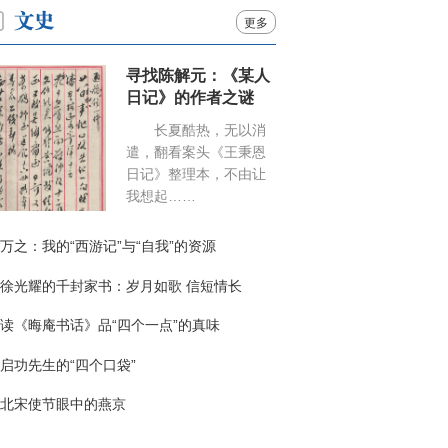
更多
寻找陈解元：《某人
日记》的作者之谜
长夏酷热，无以消
遣，翻看案头《王秉恩
日记》整理本，不由让
我想起……
万之：我的“西游记”与“自我”的资源
徐光耀的千封家书：岁月如歌 信短情长
读《晦庵书话》品“四个一点”的真味
启功先生的“四个口袋”
北宋使节眼中的燕京