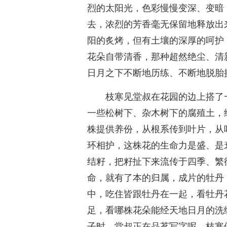
烈的太阳光，色彩慢慢变深、变暗
去，浓烈的芳香毫无保留地释放出
阳的炙烤，但有土壤的深厚的呵护
花朵自带清香，那种超然绝尘、清
日月之下不断地历练、不断地脱胎
枝寒见堂叔在花园的边上搭了
一些松树下、杂木树下的腐殖土，
株提供养份，从根系传到叶片，从
环相护，这株花的生命力是盛、是
结籽，把籽扯下来流传于四季、繁
命，就有了本的归属，成片的牡丹
中，吃住皆跟牡丹在一起，看牡丹
足，看哪株花朵能经天地日月的洗
子时，堂叔正在品茗写字呢，枝寒