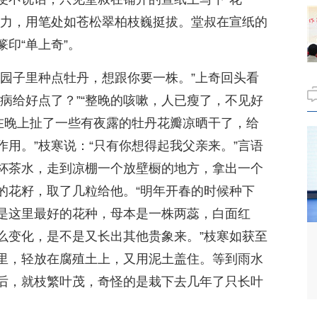
有力，用笔处如苍松翠柏枝巍挺拔。堂叔在宣纸的
印“单上奇”。
的园子里种点牡丹，想跟你要一株。”上奇回头看
病给好点了？”“整晚的咳嗽，人已瘦了，不见好
门在晚上扯了一些有夜露的牡丹花瓣凉晒干了，给
用。”枝寒说：“只有你想得起我父亲来。”言语
杯茶水，走到凉棚一个放壁橱的地方，拿出一个
的花籽，取了几粒给他。“明年开春的时候种下
是这里最好的花种，母本是一株两蕊，白面红
么变化，是不是又长出其他贵象来。”枝寒如获至
里，轻放在腐殖土上，又用泥土盖住。等到雨水
后，就枝繁叶茂，奇怪的是栽下去几年了只长叶