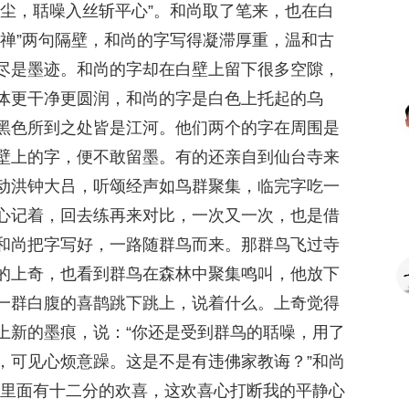
烟尘，聒噪入丝斩平心”。和尚取了笔来，也在白
花禅”两句隔壁，和尚的字写得凝滞厚重，温和古
尽是墨迹。和尚的字却在白壁上留下很多空隙，
体更干净更圆润，和尚的字是白色上托起的乌
黑色所到之处皆是江河。他们两个的字在周围是
壁上的字，便不敢留墨。有的还亲自到仙台寺来
动洪钟大吕，听颂经声如鸟群聚集，临完字吃一
心记着，回去练再来对比，一次又一次，也是借
和尚把字写好，一路随群鸟而来。那群鸟飞过寺
的上奇，也看到群鸟在森林中聚集鸣叫，他放下
一群白腹的喜鹊跳下跳上，说着什么。上奇觉得
上新的墨痕，说：“你还是受到群鸟的聒噪，用了
，可见心烦意躁。这是不是有违佛家教诲？”和尚
叫里面有十二分的欢喜，这欢喜心打断我的平静心