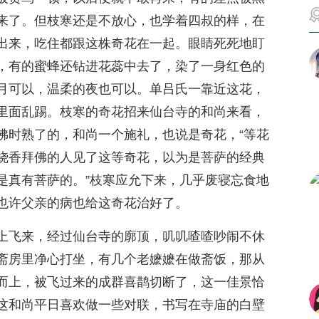
来了。但枝寒还是不放心，也学着四叔的样，在
出来，吃住都跟这株奇花在一起。眼睛死死地盯
，有的蜜蜂还钻进花蕊中去了，染了一身红色的
月可以，温柔的夜也可以。单吕氏一靠近这花，
里面乱踢。枝寒的奇花招来仙台寺的和尚来看，
佛时熟了的，和尚一个施礼，也说是奇花，“等花
烧香拜佛的人见了这等奇花，以为是菩萨的经典
是真有菩萨的。”枝寒应允下来，几乎废寝忘食地
也许父亲的病也给这奇花治好了。
上飞来，经过仙台寺的廓顶，叽叽喳喳吵闹不休
斋房里净心打坐，有几个老嬷嬷在做斋饭，那从
而上，被飞过来的成群喜鹊切断了，这一佳景恰
这和尚平日喜欢做一些对联，书写在寺庙的白壁