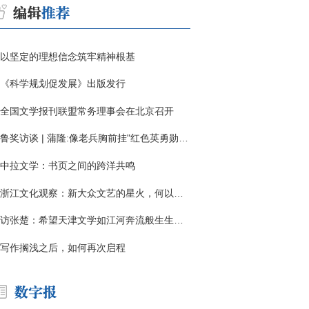
以坚定的理想信念筑牢精神根基
《科学规划促发展》出版发行
全国文学报刊联盟常务理事会在北京召开
鲁奖访谈 | 蒲隆:像老兵胸前挂"红色英勇勋章"
中拉文学：书页之间的跨洋共鸣
浙江文化观察：新大众文艺的星火，何以燎原？
访张楚：希望天津文学如江河奔流般生生不息
写作搁浅之后，如何再次启程