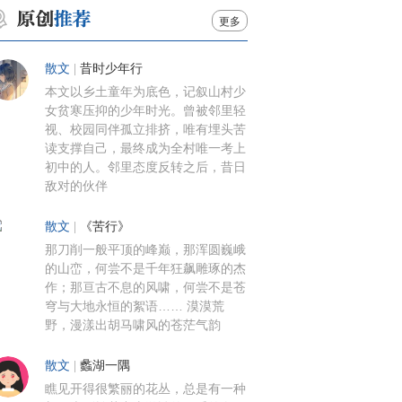
更多
散文
|
昔时少年行
本文以乡土童年为底色，记叙山村少
女贫寒压抑的少年时光。曾被邻里轻
视、校园同伴孤立排挤，唯有埋头苦
读支撑自己，最终成为全村唯一考上
初中的人。邻里态度反转之后，昔日
敌对的伙伴
散文
|
《苦行》
那刀削一般平顶的峰巅，那浑圆巍峨
的山峦，何尝不是千年狂飙雕琢的杰
作；那亘古不息的风啸，何尝不是苍
穹与大地永恒的絮语…… 漠漠荒
野，漫漾出胡马啸风的苍茫气韵
散文
|
蠡湖一隅
瞧见开得很繁丽的花丛，总是有一种