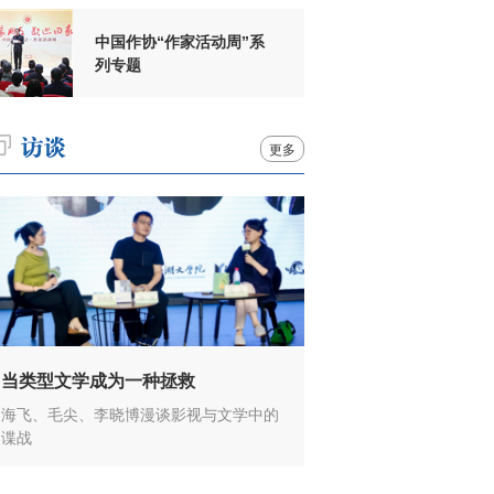
中国作协“作家活动周”系
列专题
更多
当类型文学成为一种拯救
海飞、毛尖、李晓博漫谈影视与文学中的
谍战