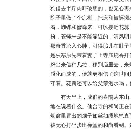
狗借去半斤肉吓破胆的，也无心再
院子里做了个凉棚，把床和被褥搬
着，蝴蝶和蜜蜂来，可以接近花蕊
粉，苍蝇来是不能靠近的，清风明
那奇香沁入心肺，引得胎儿在肚子
是枝寒原先带着妻子上寺庙烧香拜
籽出来借种几粒，移到庙里去，来
感化而成的，便就更相信了这世间
守着。花瓣还可以给父亲泡水喝，
有天早上，成群的喜鹊从东山
地在说着什么。仙台寺的和尚正在
烟窗里冒出的烟子如丝如缕地笔直
被无心打坐步出禅堂的和尚看到。