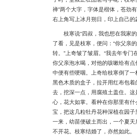
禅”两个大字，字体是楷体，苍劲
右上角写上冰月朔日，印上自己的篆
枝寒说“四叔，我也想在我家
了看，见是枝寒，便问：“你父亲的
转。”上奇皱了皱眉。“我去年专
你父亲泡水喝，对他的咳嗽给有点作
中便有些哽咽。上奇给枝寒倒了一
黑色木质的盒子，拉开用红布包着
去，挖深一点，用腐殖土盖住。这
心，花大如掌。看种在你那里有什
宝，把这几粒牡丹花种深植在园子
一来，幼苗便破土而出，一个夏天
不开花。枝寒结婚了，亦然如此。