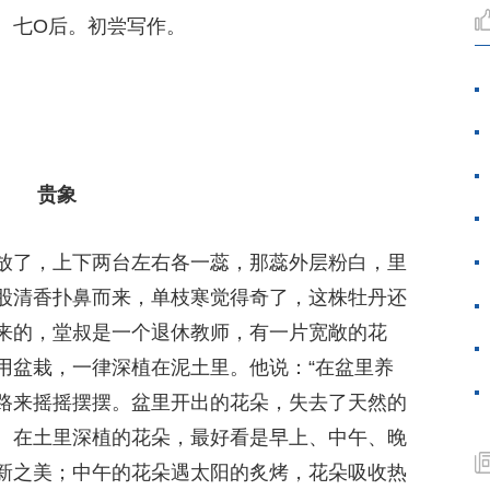
。七O后。初尝写作。
贵象
放了，上下两台左右各一蕊，那蕊外层粉白，里
股清香扑鼻而来，单枝寒觉得奇了，这株牡丹还
来的，堂叔是一个退休教师，有一片宽敞的花
用盆栽，一律深植在泥土里。他说：“在盆里养
路来摇摇摆摆。盆里开出的花朵，失去了天然的
。在土里深植的花朵，最好看是早上、中午、晚
新之美；中午的花朵遇太阳的炙烤，花朵吸收热