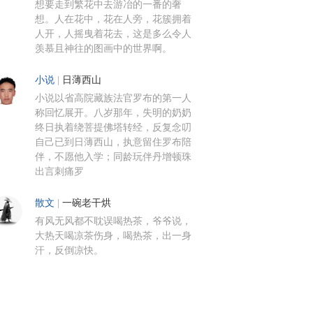
想要走到繁花中去游冶的一番的奢
想。人在花中，花在人旁，花簇拥着
人开，人摇曳着花去，这是多么令人
羡慕且神往的图画中的世界啊。
小说
|
日薄西山
小说以省高院藏族法官罗布的第一人
称回忆展开。八岁那年，失明的奶奶
终日执着绕菩提佛塔转经，反复念叨
自己已到日薄西山，执意留住罗布陪
伴，不愿他入学；同龄玩伴丹增顿珠
出言刺痛罗
散文
|
一碗老干烘
有风无风都不耽误喝热茶，爷爷说，
大热天喝凉茶伤身，喝热茶，出一身
汗，反倒凉快。