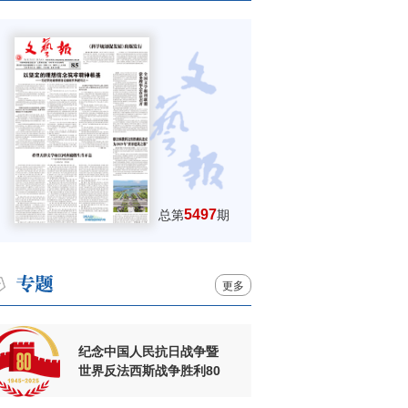
5497
总第
期
更多
纪念中国人民抗日战争暨
世界反法西斯战争胜利80
周年