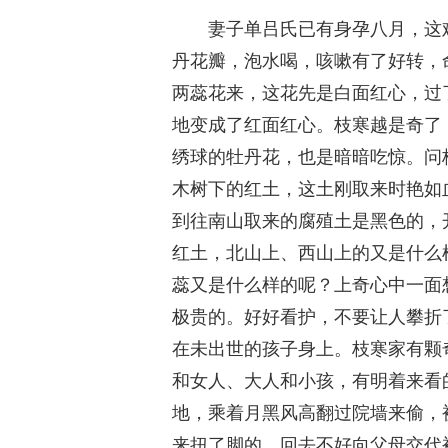
妻子单吕氏已有身孕八月，这
丹花瓣，泡水喝，咳嗽有了好转，
两蕊花来，这花先是白面红心，过
地变成了红面红心。枝寒越是奇了
绣球的牡丹花，也是暗暗吃惊。问枝
木树下的红土，这土刚取来时艳如血
到往南山取来的腐殖土是黑色的，
红土，北山上、西山上的又是什么
蕊又是什么样的呢？上奇心中一面
极贵的。好好看护，不要让人攀折
在未出世的孩子身上。枝寒家有颗
和女人、大人和小孩，有明着来看
地，乘着月黑风高翻过院墙来偷，
来扭了脚的，回去不好向父母交代