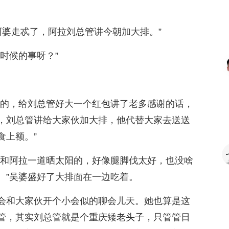
徐阿婆走忒了，阿拉刘总管讲今朝加大排。”
时候的事呀？”
送的，给刘总管好大一个红包讲了老多感谢的话，
，刘总管讲给大家伙加大排，他代替大家去送送
食上额。”
来和阿拉一道晒太阳的，好像腿脚伐太好，也没啥
。”吴婆盛好了大排面在一边吃着。
会和大家伙开个小会似的聊会儿天。她也算是这
管，其实刘总管就是个重庆矮老头子，只管管日