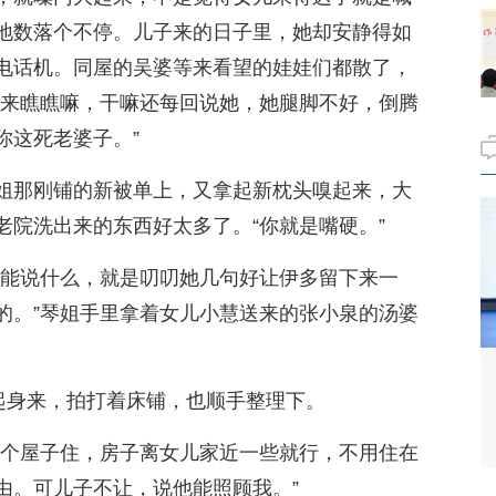
地数落个不停。儿子来的日子里，她却安静得如
电话机。同屋的吴婆等来看望的娃娃们都散了，
多来瞧瞧嘛，干嘛还每回说她，她腿脚不好，倒腾
你这死老婆子。”
姐那刚铺的新被单上，又拿起新枕头嗅起来，大
老院洗出来的东西好太多了。“你就是嘴硬。”
我能说什么，就是叨叨她几句好让伊多留下来一
的。”琴姐手里拿着女儿小慧送来的张小泉的汤婆
站起身来，拍打着床铺，也顺手整理下。
租个屋子住，房子离女儿家近一些就行，不用住在
由。可儿子不让，说他能照顾我。”