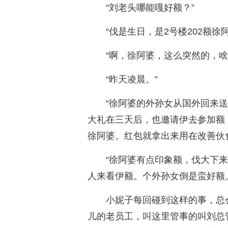
“刘老头哪能嘎好额？”
“伐是生日，是2号楼202额
“啊，徐阿婆，这么突然的，啥
“昨天凌晨。”
“徐阿婆的外孙女从国外回来
大礼在三天后，也邀请伊去参加额
徐阿婆。红包就拿出来用在改善伙
“徐阿婆有点印象额，伐大下
人来看伊额。个外孙女倒是蛮好额
小妮子每回碰到这样的事，总
儿的老员工，叫这里管事的叫刘总