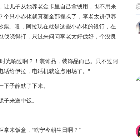
，让儿子从她养老金卡里自己拿钱用，也不用来
？个只小赤佬就真额全部捏忒了，李老太讲伊养
块钞票。哎，阿拉现在就是这些小赤佬的银行，在
也伐晓得打，只过来问问李老太好伐好，个没良
啥时光响过啊？！装饰品，装饰品而已。只不过阿
电话给伊拉，电话机就这点用场了。”
一下子静默了下来。
妮子来送中饭。
柜拿来饭盒，“啥宁今朝生日啊？”