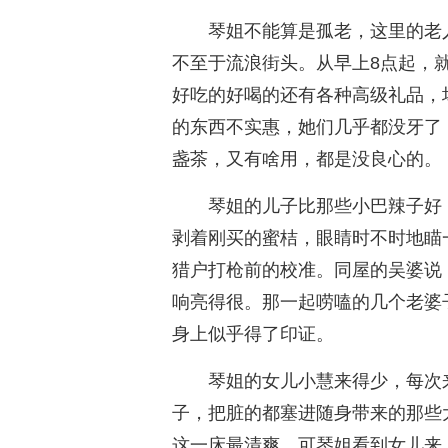
琴姐不能算是孤老，这里的老
不至于流浪街头。从早上8点起，就
好吃的好喝的还有各种高级礼品，
的东西不实惠，她们几乎都没牙了
盏茶，又有啥用，都是没良心的。
琴姐的儿子比那些小巴辣子好
剥着刚买的蜜桔，眼睛时不时地瞄
猎户打枪前的校准。同屋的吴婆说
响亮得很。那一起唠嗑的几个老婆
身上似乎得了印证。
琴姐的女儿小慧来得少，每次
子，把脏的都塞进随身带来的那些
这一床最清爽。可琴姐看到女儿来