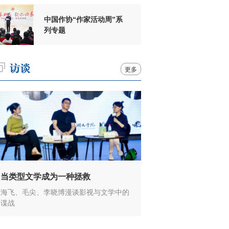
中国作协“作家活动周”系
列专题
更多
当类型文学成为一种拯救
海飞、毛尖、李晓博漫谈影视与文学中的
谍战