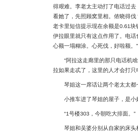
得艰难。李老太主动打了电话过去
看她了，先照顾窝里相。侬晓得伐
老卡里短信提示现在余额是0.61
伊拉眼里就只有这点作用了。电话
心额一塌糊涂。心死伐，好啦额。”
“阿拉这走廊里的那只电话机
拉如果走忒了，这里的人才会打只
琴姐这一席话让两个老太太都
小推车进了琴姐的屋子，是小
“1号楼303，今朝吃大排面。”
琴姐和吴婆分别从自家的床头