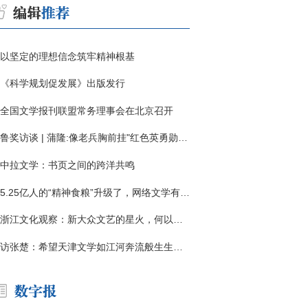
以坚定的理想信念筑牢精神根基
《科学规划促发展》出版发行
全国文学报刊联盟常务理事会在北京召开
鲁奖访谈 | 蒲隆:像老兵胸前挂"红色英勇勋章"
中拉文学：书页之间的跨洋共鸣
5.25亿人的“精神食粮”升级了，网络文学有了哪些新变化？
浙江文化观察：新大众文艺的星火，何以燎原？
访张楚：希望天津文学如江河奔流般生生不息