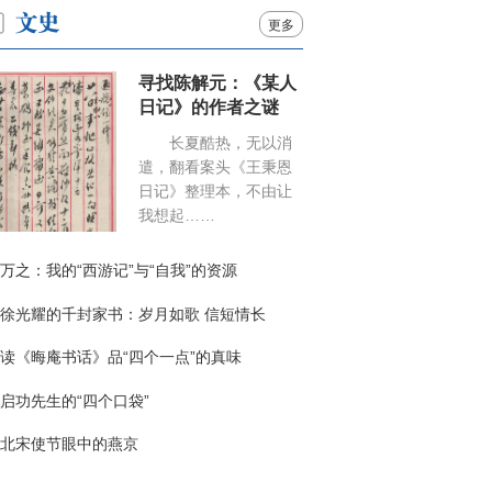
更多
寻找陈解元：《某人
日记》的作者之谜
长夏酷热，无以消
遣，翻看案头《王秉恩
日记》整理本，不由让
我想起……
万之：我的“西游记”与“自我”的资源
徐光耀的千封家书：岁月如歌 信短情长
读《晦庵书话》品“四个一点”的真味
启功先生的“四个口袋”
北宋使节眼中的燕京