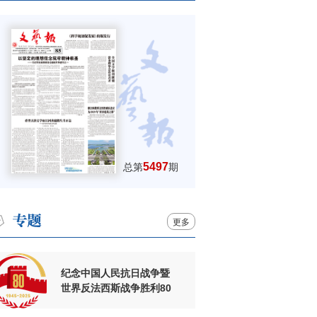
5497
总第
期
更多
纪念中国人民抗日战争暨
世界反法西斯战争胜利80
周年