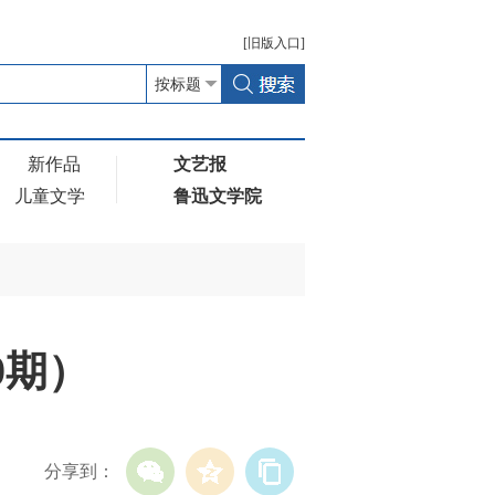
[
旧版
入口]
新作品
文艺报
儿童文学
鲁迅文学院
0期）
分享到：