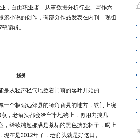
始创业，自由职业者，从事数据分析行业。写作六
短篇小说的创作，有部分作品发表在内刊。现担
审稿编辑。
送别
能是从轻声轻气地数着门前的落叶开始的。
城一个极偏远郊县的犄角旮旯的地方，铁门上绕
6点，老俞头都会给牢牢地绕上，再用力拽几
室，继续端起那满是茶垢的黑色搪瓷杯子，喝上
现在是2012年了，老俞头就是好这口。