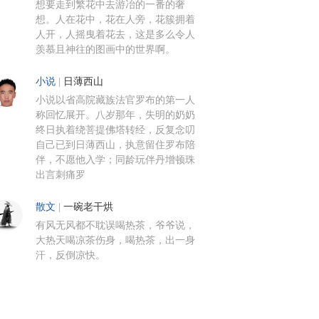
想要走到繁花中去游冶的一番的奢
想。人在花中，花在人旁，花簇拥着
人开，人摇曳着花去，这是多么令人
羡慕且神往的图画中的世界啊。
小说
|
日薄西山
小说以省高院藏族法官罗布的第一人
称回忆展开。八岁那年，失明的奶奶
终日执着绕菩提佛塔转经，反复念叨
自己已到日薄西山，执意留住罗布陪
伴，不愿他入学；同龄玩伴丹增顿珠
出言刺痛罗
散文
|
一碗老干烘
有风无风都不耽误喝热茶，爷爷说，
大热天喝凉茶伤身，喝热茶，出一身
汗，反倒凉快。