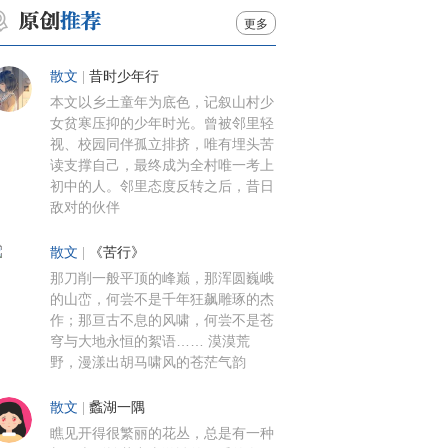
更多
散文
|
昔时少年行
本文以乡土童年为底色，记叙山村少
女贫寒压抑的少年时光。曾被邻里轻
视、校园同伴孤立排挤，唯有埋头苦
读支撑自己，最终成为全村唯一考上
初中的人。邻里态度反转之后，昔日
敌对的伙伴
散文
|
《苦行》
那刀削一般平顶的峰巅，那浑圆巍峨
的山峦，何尝不是千年狂飙雕琢的杰
作；那亘古不息的风啸，何尝不是苍
穹与大地永恒的絮语…… 漠漠荒
野，漫漾出胡马啸风的苍茫气韵
散文
|
蠡湖一隅
瞧见开得很繁丽的花丛，总是有一种