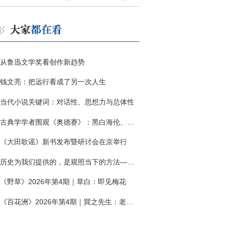
从鲁迅文学奖看创作新趋势
钱文亮：把远行看成了另一次人生
当代小说关键词：对话性、思想力与总体性
古典学学者围观《奥德赛》：黑白海伦、佩涅罗佩的别针与神秘入侵者
《大田歌谣》新书发布暨研讨会在京举行
历史为我们提供的，是观照当下的方法——历史题材非虚构写作多人谈
《野草》2026年第4期｜草白：即见梅花
《百花洲》2026年第4期｜巽之先生：老兵朱向前侧记三题