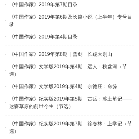
《中国作家》2019年第7期目录
《中国作家》2019年第6期及长篇小说（上半年）专号目
录
《中国作家》2019年第4期目录
《中国作家》2019年第8期｜曾剑：长跪大别山
《中国作家》文学版2019年第4期｜远人：秋盆河（节
选）
《中国作家》文学版2019年第4期｜余德庄：命缘
《中国作家》纪实版2019年第5期｜古岳：冻土笔记——
达森草原的前世今生（节选）
《中国作家》纪实版2019年第7期｜徐春林：上学记（节
选）