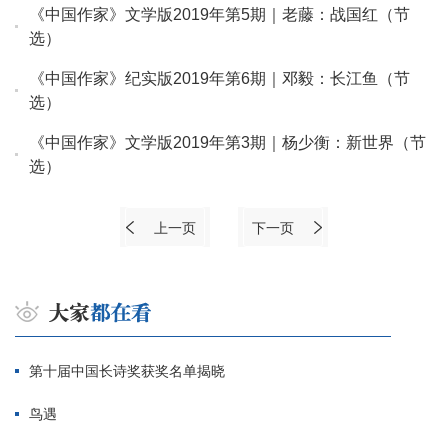
《中国作家》文学版2019年第5期｜老藤：战国红（节
选）
《中国作家》纪实版2019年第6期｜邓毅：长江鱼（节
选）
《中国作家》文学版2019年第3期｜杨少衡：新世界（节
选）
上一页
下一页