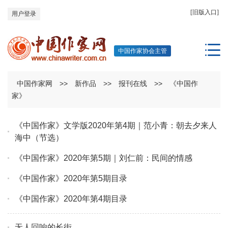
[旧版入口]
用户登录
中国作家协会主管
中国作家网
>>
新作品
>>
报刊在线
>>
《中国作
家》
《中国作家》文学版2020年第4期｜范小青：朝去夕来人
海中（节选）
《中国作家》2020年第5期｜刘仁前：民间的情感
《中国作家》2020年第5期目录
《中国作家》2020年第4期目录
无人回响的长街