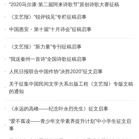
“2020马尔康·第二届阿来诗歌节”原创诗歌大赛征稿
《文艺报》“锐评锐见”专栏征稿启事
中国惠安・第十届“十月诗会”征稿启事
《文艺报》“新力量”专刊征稿启事
“我送秦州一首诗”全国诗歌征稿启事
人民日报联合中国作协“决胜2020”征文启事
关于征集中国民间文学大系出版工程《文艺报》专版文稿
的通知
《永远的高峰——纪念叶永烈先生》征文启事
“爱不孤读——青少年文学素养提升计划”中小学生征文启
事