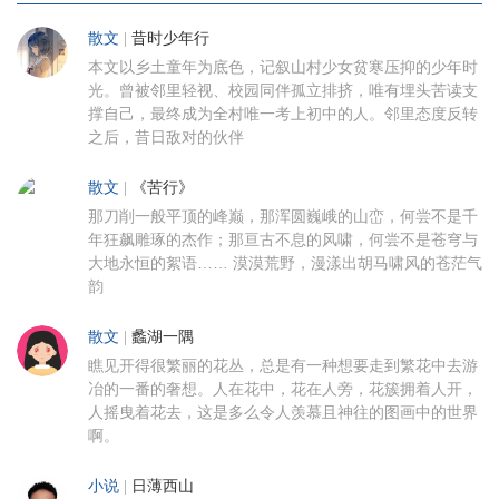
散文
|
昔时少年行
本文以乡土童年为底色，记叙山村少女贫寒压抑的少年时
光。曾被邻里轻视、校园同伴孤立排挤，唯有埋头苦读支
撑自己，最终成为全村唯一考上初中的人。邻里态度反转
之后，昔日敌对的伙伴
散文
|
《苦行》
那刀削一般平顶的峰巅，那浑圆巍峨的山峦，何尝不是千
年狂飙雕琢的杰作；那亘古不息的风啸，何尝不是苍穹与
大地永恒的絮语…… 漠漠荒野，漫漾出胡马啸风的苍茫气
韵
散文
|
蠡湖一隅
瞧见开得很繁丽的花丛，总是有一种想要走到繁花中去游
冶的一番的奢想。人在花中，花在人旁，花簇拥着人开，
人摇曳着花去，这是多么令人羡慕且神往的图画中的世界
啊。
小说
|
日薄西山