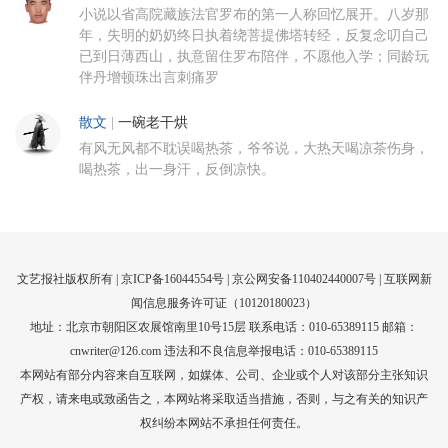
小说以省高院藏族法官罗布的第一人称回忆展开。八岁那
年，失明的奶奶终日执着绕菩提佛塔转经，反复念叨自己
已到日薄西山，执意留住罗布陪伴，不愿他入学；同龄玩
伴丹增顿珠出言刺痛罗
散文
|
一碗老干烘
有风无风都不耽误喝热茶，爷爷说，大热天喝凉茶伤身，
喝热茶，出一身汗，反倒凉快。
文艺报社版权所有 |
京ICP备16044554号
| 京公网安备110402440007号 |
互联网新
闻信息服务许可证（10120180023）
地址：北京市朝阳区农展馆南里10号15层 联系电话：010-65389115 邮箱：
cnwriter@126.com 违法和不良信息举报电话：010-65389115
本网站有部分内容来自互联网，如媒体、公司、企业或个人对该部分主张知识
产权，请来电或致函告之，本网站将采取适当措施，否则，与之有关的知识产
权纠纷本网站不承担任何责任。