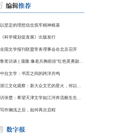
以坚定的理想信念筑牢精神根基
《科学规划促发展》出版发行
全国文学报刊联盟常务理事会在北京召开
鲁奖访谈 | 蒲隆:像老兵胸前挂"红色英勇勋章"
中拉文学：书页之间的跨洋共鸣
浙江文化观察：新大众文艺的星火，何以燎原？
访张楚：希望天津文学如江河奔流般生生不息
写作搁浅之后，如何再次启程