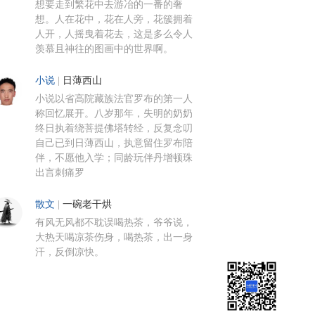
想要走到繁花中去游冶的一番的奢
想。人在花中，花在人旁，花簇拥着
人开，人摇曳着花去，这是多么令人
羡慕且神往的图画中的世界啊。
小说
|
日薄西山
小说以省高院藏族法官罗布的第一人
称回忆展开。八岁那年，失明的奶奶
终日执着绕菩提佛塔转经，反复念叨
自己已到日薄西山，执意留住罗布陪
伴，不愿他入学；同龄玩伴丹增顿珠
出言刺痛罗
散文
|
一碗老干烘
有风无风都不耽误喝热茶，爷爷说，
大热天喝凉茶伤身，喝热茶，出一身
汗，反倒凉快。