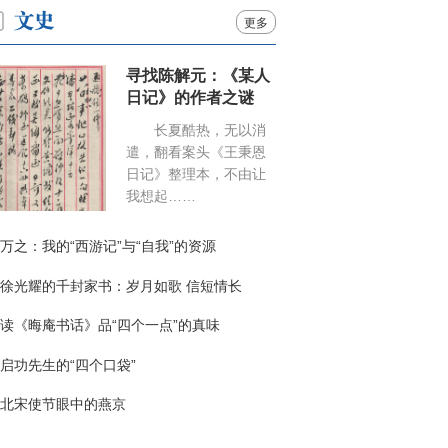
更多
寻找陈解元：《某人
日记》的作者之谜
长夏酷热，无以消
遣，翻看案头《王秉恩
日记》整理本，不由让
我想起……
万之：我的“西游记”与“自我”的资源
徐光耀的千封家书：岁月如歌 信短情长
读《晦庵书话》品“四个一点”的真味
启功先生的“四个口袋”
北宋使节眼中的燕京