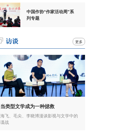
中国作协“作家活动周”系
列专题
更多
当类型文学成为一种拯救
海飞、毛尖、李晓博漫谈影视与文学中的
谍战