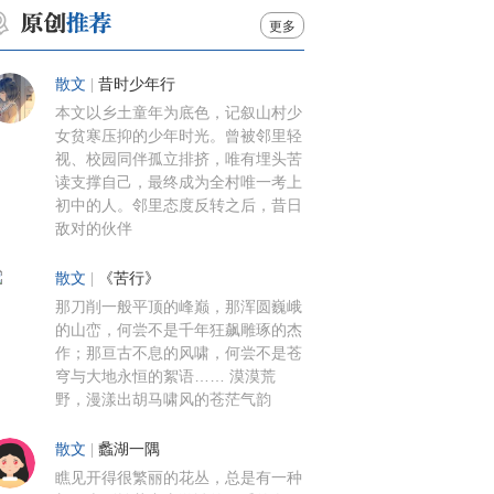
更多
散文
|
昔时少年行
本文以乡土童年为底色，记叙山村少
女贫寒压抑的少年时光。曾被邻里轻
视、校园同伴孤立排挤，唯有埋头苦
读支撑自己，最终成为全村唯一考上
初中的人。邻里态度反转之后，昔日
敌对的伙伴
散文
|
《苦行》
那刀削一般平顶的峰巅，那浑圆巍峨
的山峦，何尝不是千年狂飙雕琢的杰
作；那亘古不息的风啸，何尝不是苍
穹与大地永恒的絮语…… 漠漠荒
野，漫漾出胡马啸风的苍茫气韵
散文
|
蠡湖一隅
瞧见开得很繁丽的花丛，总是有一种