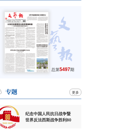
5497
总第
期
更多
纪念中国人民抗日战争暨
世界反法西斯战争胜利80
周年