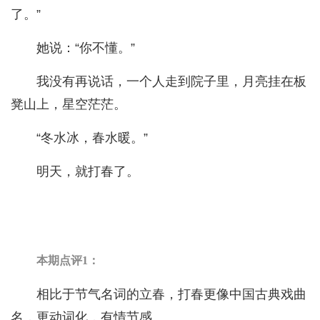
了。”
她说：“你不懂。”
我没有再说话，一个人走到院子里，月亮挂在板
凳山上，星空茫茫。
“冬水冰，春水暖。”
明天，就打春了。
本期点评1：
相比于节气名词的立春，打春更像中国古典戏曲
名，更动词化，有情节感。