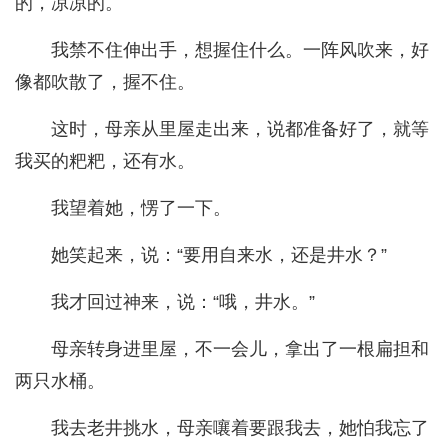
的，凉凉的。
我禁不住伸出手，想握住什么。一阵风吹来，好
像都吹散了，握不住。
这时，母亲从里屋走出来，说都准备好了，就等
我买的粑粑，还有水。
我望着她，愣了一下。
她笑起来，说：“要用自来水，还是井水？”
我才回过神来，说：“哦，井水。”
母亲转身进里屋，不一会儿，拿出了一根扁担和
两只水桶。
我去老井挑水，母亲嚷着要跟我去，她怕我忘了