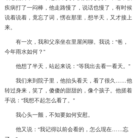
疾病打了一闷棒，他走路慢了，说话也慢了，有时候
说着说着，竟忘了词，愣在那里，想半天，又才接上
来。
有一次，我和父亲坐在里屋闲聊。我说：“爸，
今年雨水如何？”
他想了半天，站起来说：“等我出去看一看天。”
我们来到院子里，他抬头看天，看了很久……他
转过身来，笑了，傻傻的甜甜的，像个孩子。他搓着
手说：“我想不起怎么看了。”
我心头一颤，不知要如何安慰。
他又说：“我记得以前会看的，怎么现在……忘