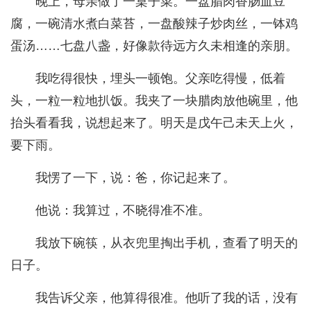
晚上，母亲做了一桌子菜。一盘腊肉香肠血豆
腐，一碗清水煮白菜苔，一盘酸辣子炒肉丝，一钵鸡
蛋汤……七盘八盏，好像款待远方久未相逢的亲朋。
我吃得很快，埋头一顿饱。父亲吃得慢，低着
头，一粒一粒地扒饭。我夹了一块腊肉放他碗里，他
抬头看看我，说想起来了。明天是戊午己未天上火，
要下雨。
我愣了一下，说：爸，你记起来了。
他说：我算过，不晓得准不准。
我放下碗筷，从衣兜里掏出手机，查看了明天的
日子。
我告诉父亲，他算得很准。他听了我的话，没有