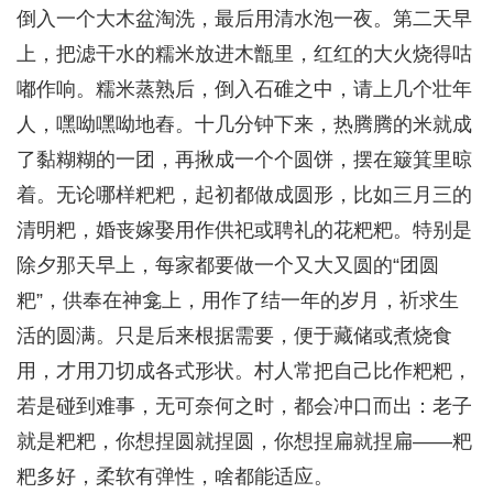
倒入一个大木盆淘洗，最后用清水泡一夜。第二天早
上，把滤干水的糯米放进木甑里，红红的大火烧得咕
嘟作响。糯米蒸熟后，倒入石碓之中，请上几个壮年
人，嘿呦嘿呦地舂。十几分钟下来，热腾腾的米就成
了黏糊糊的一团，再揪成一个个圆饼，摆在簸箕里晾
着。无论哪样粑粑，起初都做成圆形，比如三月三的
清明粑，婚丧嫁娶用作供祀或聘礼的花粑粑。特别是
除夕那天早上，每家都要做一个又大又圆的“团圆
粑”，供奉在神龛上，用作了结一年的岁月，祈求生
活的圆满。只是后来根据需要，便于藏储或煮烧食
用，才用刀切成各式形状。村人常把自己比作粑粑，
若是碰到难事，无可奈何之时，都会冲口而出：老子
就是粑粑，你想捏圆就捏圆，你想捏扁就捏扁——粑
粑多好，柔软有弹性，啥都能适应。