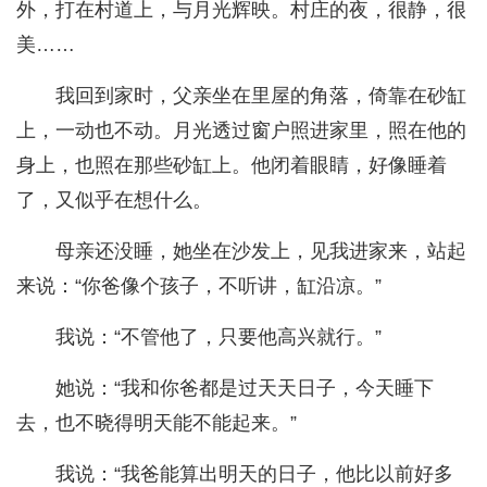
外，打在村道上，与月光辉映。村庄的夜，很静，很
美……
我回到家时，父亲坐在里屋的角落，倚靠在砂缸
上，一动也不动。月光透过窗户照进家里，照在他的
身上，也照在那些砂缸上。他闭着眼睛，好像睡着
了，又似乎在想什么。
母亲还没睡，她坐在沙发上，见我进家来，站起
来说：“你爸像个孩子，不听讲，缸沿凉。”
我说：“不管他了，只要他高兴就行。”
她说：“我和你爸都是过天天日子，今天睡下
去，也不晓得明天能不能起来。”
我说：“我爸能算出明天的日子，他比以前好多