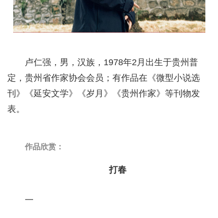
卢仁强，男，汉族，1978年2月出生于贵州普
定，贵州省作家协会会员；有作品在《微型小说选
刊》《延安文学》《岁月》《贵州作家》等刊物发
表。
作品欣赏：
打春
一