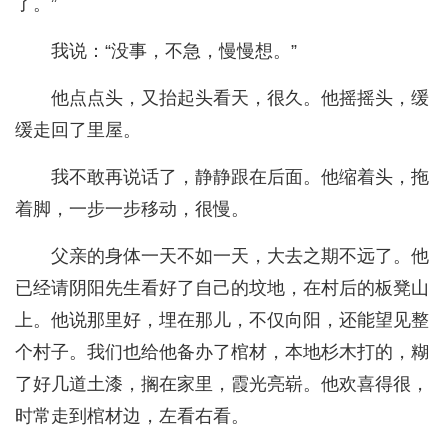
了。”
我说：“没事，不急，慢慢想。”
他点点头，又抬起头看天，很久。他摇摇头，缓
缓走回了里屋。
我不敢再说话了，静静跟在后面。他缩着头，拖
着脚，一步一步移动，很慢。
父亲的身体一天不如一天，大去之期不远了。他
已经请阴阳先生看好了自己的坟地，在村后的板凳山
上。他说那里好，埋在那儿，不仅向阳，还能望见整
个村子。我们也给他备办了棺材，本地杉木打的，糊
了好几道土漆，搁在家里，霞光亮崭。他欢喜得很，
时常走到棺材边，左看右看。