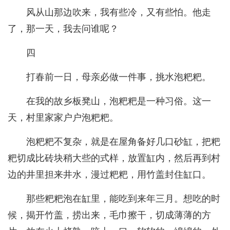
风从山那边吹来，我有些冷，又有些怕。他走
了，那一天，我去问谁呢？
四
打春前一日，母亲必做一件事，挑水泡粑粑。
在我的故乡板凳山，泡粑粑是一种习俗。这一
天，村里家家户户泡粑粑。
泡粑粑不复杂，就是在屋角备好几口砂缸，把粑
粑切成比砖块稍大些的式样，放置缸内，然后再到村
边的井里担来井水，漫过粑粑，用竹盖封住缸口。
那些粑粑泡在缸里，能吃到来年三月。想吃的时
候，揭开竹盖，捞出来，毛巾擦干，切成薄薄的方