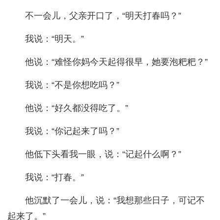
不一会儿，父亲开口了，“明天打春吗？”
我说：“明天。”
他说：“难怪你妈今天起得很早，她要泡粑粑？”
我说：“不是你想吃吗？”
他说：“好久都没得吃了。”
我说：“你记起来了吗？”
他低下头看我一眼，说：“记起什么啊？”
我说：“打春。”
他沉默了一会儿，说：“我想那些日子，可记不
起来了。”