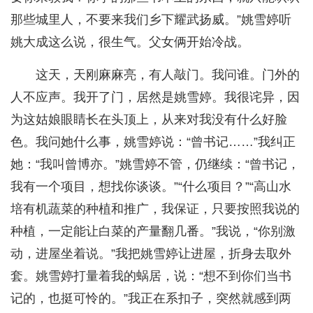
那些城里人，不要来我们乡下耀武扬威。”姚雪婷听
姚大成这么说，很生气。父女俩开始冷战。
这天，天刚麻麻亮，有人敲门。我问谁。门外的
人不应声。我开了门，居然是姚雪婷。我很诧异，因
为这姑娘眼睛长在头顶上，从来对我没有什么好脸
色。我问她什么事，姚雪婷说：“曾书记……”我纠正
她：“我叫曾博亦。”姚雪婷不管，仍继续：“曾书记，
我有一个项目，想找你谈谈。”“什么项目？”“高山水
培有机蔬菜的种植和推广，我保证，只要按照我说的
种植，一定能让白菜的产量翻几番。”我说，“你别激
动，进屋坐着说。”我把姚雪婷让进屋，折身去取外
套。姚雪婷打量着我的蜗居，说：“想不到你们当书
记的，也挺可怜的。”我正在系扣子，突然就感到两