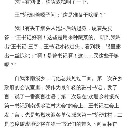
我乍看到他，脑袋轰地响了一下。
王书记粗着嗓子问：“这是准备干啥呢？”
我只有丢了烟头从泡沫后站起身，硬着头皮
答：“王书记好啊！这些是用来种蔬菜的。”听到我叫
出“王书记”三字，王书记才转过头，看到我，眼里露
出一丝惊诧：“啊！是曾书记啊！这……买这些干嘛
呢？”
自我来南溪乡，与他总共见过三面。第一次在乡
政府的会议室里，我作为最年轻的驻村书记，发了
言，说了一番豪言壮语；第二次是在“欢迎乡村振兴
第一书记到南溪乡驻村大会”的会上。王书记在会上
发了言，先是热烈欢迎各单位派来第一书记驻村，二
是态度谦虚地说将在第一书记们的带领下向目标奋