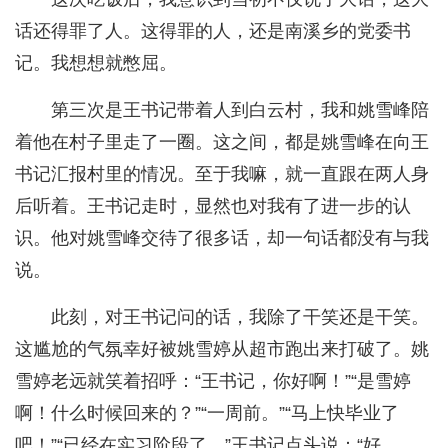
话还得罪了人。这得罪的人，还是南溪乡的党委书
记。我想想就憋屈。
第三次是王书记带着人到白云村，我和姚雪峰陪
着他在村子里走了一圈。这之间，都是姚雪峰在向王
书记汇报村里的情况。至于我嘛，就一直跟在两人身
后听着。王书记走时，显然也对我有了进一步的认
识。他对姚雪峰交待了很多话，却一句话都没有与我
说。
此刻，对王书记问的话，我除了干笑还是干笑。
这尴尬的气氛幸好被姚雪婷从超市跑出来打破了。姚
雪婷老远就笑着招呼：“王书记，你好啊！”“是雪婷
啊！什么时候回来的？”“一周前。”“马上快毕业了
吧！”“已经在实习阶段了。”王书记点头说：“好