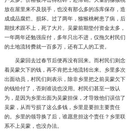
户太多。价格被冲击得粉碎，还滞销。大量的猕猴桃
放在屋里来不及脱手，也没有那么多的冻库保存，造
成成品腐烂、损坏。过了两年，猕猴桃树患了病，后
期技术跟不上，死了大片。吴蒙前期垫付资金太多，
一年两年还勉强应付，多年只出不进，仅拖欠村民们
的土地流转费就一百多万，还有工人的工资。
吴蒙回去过春节后便再没有回来。而村民们则念
着吴蒙欠下的钱，再不肯把土地流转出来。乡里多次
出面动员，村民们则表示，除非乡里把之前吴蒙欠下
的钱给付了，否则谁说也没用。村民们甚至一致认
为，是因为乡里出面为吴蒙担保，才导致他们误信了
吴蒙，从而亏损了这么多钱，乡里是要担主要责任
的。乡里的领导换了后，谁愿意担这个责任？乡里联
系不上吴蒙，也没办法。