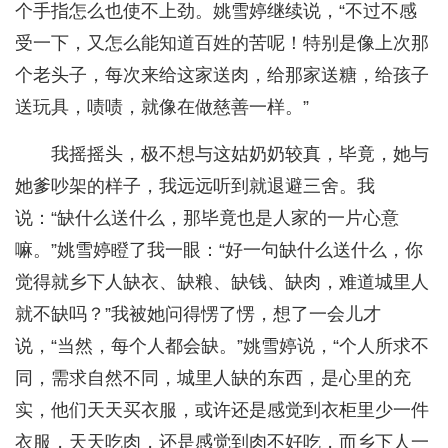
个手指怎么也使不上劲。姚雪婷继续说，“不过不感
受一下，又怎么能知道百姓的苦呢！特别是像上次那
个老头子，每次来给这家送肉，给那家送糖，给孩子
送玩具，啧啧，就像在做慈善一样。”
我摇摇头，极不想与这姑奶奶较真，毕竟，她与
她爹吵架的样子，我远远听到就退避三舍。我
说：“缺什么送什么，那毕竟也是人家的一片心意
嘛。”姚雪婷瞪了我一眼：“好一句缺什么送什么，你
觉得就乡下人缺衣、缺粮、缺钱、缺肉，难道城里人
就不缺吗？”我被她问得愣了愣，想了一会儿才
说，“当然，每个人都会缺。”姚雪婷说，“个人所求不
同，需求自然不同，城里人缺的东西，是心里的充
实，他们天天买衣服，或许还是感觉到衣柜里少一件
衣服，天天吃肉，还是感觉到肉不好吃，而乡下人一