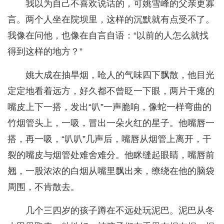
我以为自己不喜欢说话的，可姚雪峰的父亲更寡
言。两个人坐在院坝里，这样的沉默就有点受不了。
我像在问他，也像在自言自语：“以前的人怎么就找
得到这样的地方？”
姚大成在抽旱烟，呛人的气味四下飘散，他目光
定定地看着远方，好久都不曾眨一下眼，两片干瘪的
嘴皮上下一搭，发出“叭”一声脆响，像蛇一样弯曲的
竹烟管头上，一吸，冒出一朵火红的星子。他嘴唇一
搭，再一吸，“叭叭”几声后，嘴唇从烟管上离开，干
裂的嘴皮与烟管处难舍难分。他眯缝起眼睛，嘴唇前
翘，一股浓浓的白烟从嘴里飘出来，缭绕在他的脑袋
周围，不肯散去。
几个三四岁的孩子蹲在不远处玩泥巴。泥巴从冬