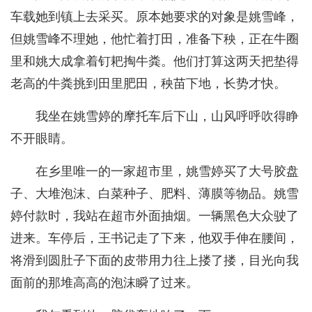
车载她到镇上去采买。原本她要求的对象是姚雪峰，
但姚雪峰不理她，他忙着打田，准备下秧，正在牛圈
里和姚大成拿着钉耙掏牛粪。他们打算这两天把垫得
老高的牛粪挑到田里肥田，秧苗下地，长势才快。
我坐在姚雪婷的摩托车后下山，山风呼呼吹得睁
不开眼睛。
在乡里唯一的一家超市里，姚雪婷买了大号胶盘
子、大堆泡沫、白菜种子、肥料、薄膜等物品。姚雪
婷付款时，我站在超市外面抽烟。一辆黑色大众驶了
进来。车停后，王书记走了下来，他双手伸在腰间，
将滑到圆肚子下面的皮带用力往上搂了搂，目光向我
面前的那堆高高的泡沫瞬了过来。