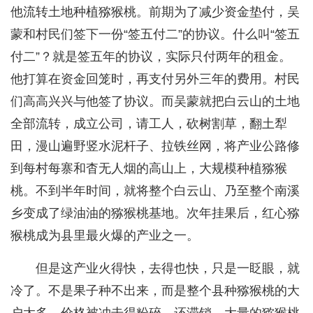
他流转土地种植猕猴桃。前期为了减少资金垫付，吴
蒙和村民们签下一份“签五付二”的协议。什么叫“签五
付二”？就是签五年的协议，实际只付两年的租金。
他打算在资金回笼时，再支付另外三年的费用。村民
们高高兴兴与他签了协议。而吴蒙就把白云山的土地
全部流转，成立公司，请工人，砍树割草，翻土犁
田，漫山遍野竖水泥杆子、拉铁丝网，将产业公路修
到每村每寨和杳无人烟的高山上，大规模种植猕猴
桃。不到半年时间，就将整个白云山、乃至整个南溪
乡变成了绿油油的猕猴桃基地。次年挂果后，红心猕
猴桃成为县里最火爆的产业之一。
但是这产业火得快，去得也快，只是一眨眼，就
冷了。不是果子种不出来，而是整个县种猕猴桃的大