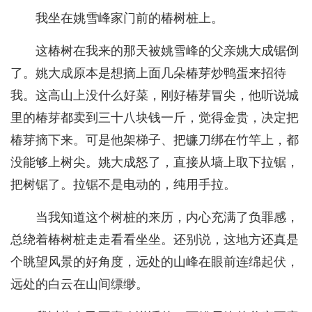
我坐在姚雪峰家门前的椿树桩上。
这椿树在我来的那天被姚雪峰的父亲姚大成锯倒
了。姚大成原本是想摘上面几朵椿芽炒鸭蛋来招待
我。这高山上没什么好菜，刚好椿芽冒尖，他听说城
里的椿芽都卖到三十八块钱一斤，觉得金贵，决定把
椿芽摘下来。可是他架梯子、把镰刀绑在竹竿上，都
没能够上树尖。姚大成怒了，直接从墙上取下拉锯，
把树锯了。拉锯不是电动的，纯用手拉。
当我知道这个树桩的来历，内心充满了负罪感，
总绕着椿树桩走走看看坐坐。还别说，这地方还真是
个眺望风景的好角度，远处的山峰在眼前连绵起伏，
远处的白云在山间缥缈。