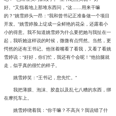
好。”又指着地上那堆东西问，“这……用来干嘛
的？”姚雪婷头一昂：“我和曾书记正准备做一个项目
开发。”姚雪婷脸上绽成一朵鲜艳的花朵，还露着小
小的得意。我不知道姚雪婷为什么要把她与我扯在一
起，我听她这样说的时候，微微有点愕然。当然，更
愕然的还有王书记。他张着嘴看了看我，又看了看姚
雪婷说：“好好，你们忙，我还有个会呢！”他抬腿就
走，似乎真的很忙的样子。
姚雪婷笑：“王书记，您先忙。”
我把薄膜、泡沫、胶盘以及乱七八糟的东西，绑
在摩托车上。
姚雪婷绕着我：“你干嘛？不高兴？我说错了什