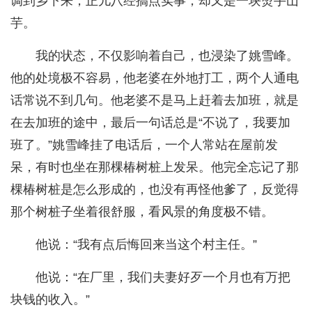
调到乡下来，正儿八经搞点实事，却又是一块烫手山
芋。
我的状态，不仅影响着自己，也浸染了姚雪峰。
他的处境极不容易，他老婆在外地打工，两个人通电
话常说不到几句。他老婆不是马上赶着去加班，就是
在去加班的途中，最后一句话总是“不说了，我要加
班了。”姚雪峰挂了电话后，一个人常站在屋前发
呆，有时也坐在那棵椿树桩上发呆。他完全忘记了那
棵椿树桩是怎么形成的，也没有再怪他爹了，反觉得
那个树桩子坐着很舒服，看风景的角度极不错。
他说：“我有点后悔回来当这个村主任。”
他说：“在厂里，我们夫妻好歹一个月也有万把
块钱的收入。”