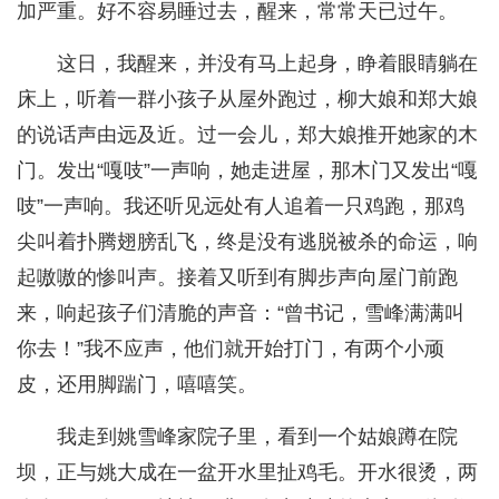
加严重。好不容易睡过去，醒来，常常天已过午。
这日，我醒来，并没有马上起身，睁着眼睛躺在
床上，听着一群小孩子从屋外跑过，柳大娘和郑大娘
的说话声由远及近。过一会儿，郑大娘推开她家的木
门。发出“嘎吱”一声响，她走进屋，那木门又发出“嘎
吱”一声响。我还听见远处有人追着一只鸡跑，那鸡
尖叫着扑腾翅膀乱飞，终是没有逃脱被杀的命运，响
起嗷嗷的惨叫声。接着又听到有脚步声向屋门前跑
来，响起孩子们清脆的声音：“曾书记，雪峰满满叫
你去！”我不应声，他们就开始打门，有两个小顽
皮，还用脚踹门，嘻嘻笑。
我走到姚雪峰家院子里，看到一个姑娘蹲在院
坝，正与姚大成在一盆开水里扯鸡毛。开水很烫，两