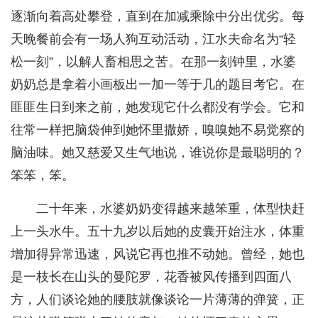
逐渐向着高处攀登，直到在加减乘除中分出优劣。每
天晚餐前会有一场人狗互动活动，江水夫命名为“轻
松一刻”，以解人畜相思之苦。在那一刻钟里，水婆
奶奶总是拿着小画板出一加一等于几的题目考它。在
匪匪生日到来之前，她发现它什么都没有学会。它和
往常一样把脑袋伸到她怀里撒娇，嗅嗅她不易觉察的
脑油味。她又慈爱又生气地说，谁说你是最聪明的？
笨笨，笨。
二十年来，水婆奶奶变得越来越笨重，体型快赶
上一头水牛。五十九岁以后她的皮囊开始注水，体重
增加得异常迅速，风说它再也推不动她。曾经，她也
是一枝长在山头的曼陀罗，花香被风传播到四面八
方，人们谈论她的腰肢就像谈论一片薄薄的弹簧，正