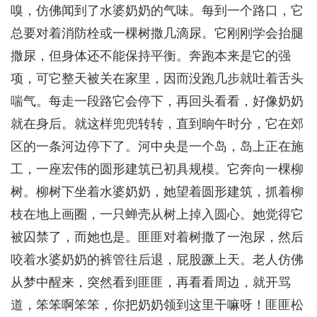
嗅，仿佛闻到了水婆奶奶的气味。每到一个路口，它
总要对着消防栓或一棵树撒几滴尿。它刚刚学会抬腿
撒尿，但身体还不能保持平衡。奔跑本来是它的强
项，可它整天被关在家里，因而没跑几步就吐着舌头
喘气。每走一段路它会停下，再回头看看，好像奶奶
就在身后。就这样兜兜转转，直到晌午时分，它在郊
区的一条河边停下了。河中央是一个岛，岛上正在施
工，一座宏伟的圆形建筑已初具规模。它奔向一棵柳
树。柳树下坐着水婆奶奶，她望着圆形建筑，抓着柳
枝在地上画圈，一只蝉壳从树上掉入圆心。她觉得它
被囚禁了，而她也是。匪匪对着树撒了一泡尿，然后
咬着水婆奶奶的裤管往后退，屁股蹶上天。老人仿佛
从梦中醒来，突然看到匪匪，再看看周边，就开骂
道，笨笨啊笨笨，你把奶奶领到这里干嘛呀！匪匪松