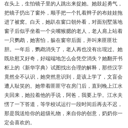
在头上，生怕镜子里的人跳出来捉她。她鼓起勇气，
把镜子扔出了窗外，顺手把一个扎着辫子的布娃娃拖
进了被窝。白天，她趴在窗口朝外看，对面别墅落地
窗子后似乎坐着一个尖嘴猴腮的老人，老人肩上站着
一只鹦鹉，她害怕，躲在窗帘后面，并叫来匪匪壮
胆。一年后，鹦鹉消失了，老人再也没有出现过。她
既欣慰又好奇，好端端地怎么会凭空消失？她翻开书
柜上的《新华字典》试图找出合理的解释，那些汉字
竟然全不认识，她突然意识到，是该上学了，文盲会
遭人耻笑的。她带着匪匪守在房门后，直到晚上江水
夫回来，她拉着他的手说，阿爸，我要上学。江水夫
愣了一下答道，等学校试运行一段时间后再去不迟，
那是我送给你的超级礼物，来自你的创意，奶奶你一
定会喜欢的。