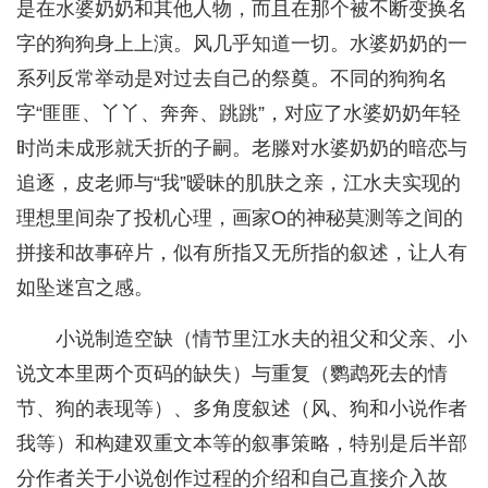
是在水婆奶奶和其他人物，而且在那个被不断变换名
字的狗狗身上上演。风几乎知道一切。水婆奶奶的一
系列反常举动是对过去自己的祭奠。不同的狗狗名
字“匪匪、丫丫、奔奔、跳跳”，对应了水婆奶奶年轻
时尚未成形就夭折的子嗣。老滕对水婆奶奶的暗恋与
追逐，皮老师与“我”暧昧的肌肤之亲，江水夫实现的
理想里间杂了投机心理，画家O的神秘莫测等之间的
拼接和故事碎片，似有所指又无所指的叙述，让人有
如坠迷宫之感。
小说制造空缺（情节里江水夫的祖父和父亲、小
说文本里两个页码的缺失）与重复（鹦鹉死去的情
节、狗的表现等）、多角度叙述（风、狗和小说作者
我等）和构建双重文本等的叙事策略，特别是后半部
分作者关于小说创作过程的介绍和自己直接介入故