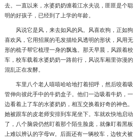
去。一直以来，水婆奶奶缠着江水夫说，匪匪是个聪
明的好孩子，已经到了上学的年龄。
风说它是风，来去如风的风。风喜欢狗，正如狗
喜欢风，它用招展的毛发描绘风透明的形状，风用无
形的梳子帮它梳理一身的飘逸。那天早晨，风跟着校
车，校车载着水婆奶奶一路前行，风说车厢里弥漫的
混乱正在发酵。
车里八个老人嘻嘻哈哈地打着招呼，然后咬着吸
管伸向彼此手中的牛奶盒子。他们一边吸着牛奶，一
边看着上了车的水婆奶奶，相互交换着好奇的神色。
她被跟车的皮老师安排到车尾坐下。车就欢快地启动
了，八个脑袋仍然盯着那个陌生脸庞，就像盯着黑板
上难以辨认的字母W。后面还有一辆校车，边牧犬被