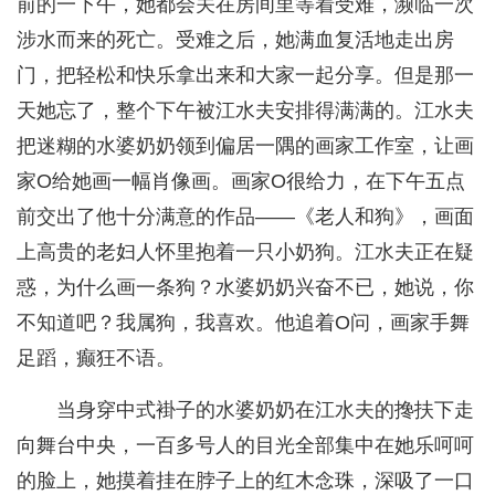
前的一下午，她都会关在房间里等着受难，濒临一次
涉水而来的死亡。受难之后，她满血复活地走出房
门，把轻松和快乐拿出来和大家一起分享。但是那一
天她忘了，整个下午被江水夫安排得满满的。江水夫
把迷糊的水婆奶奶领到偏居一隅的画家工作室，让画
家O给她画一幅肖像画。画家O很给力，在下午五点
前交出了他十分满意的作品——《老人和狗》，画面
上高贵的老妇人怀里抱着一只小奶狗。江水夫正在疑
惑，为什么画一条狗？水婆奶奶兴奋不已，她说，你
不知道吧？我属狗，我喜欢。他追着O问，画家手舞
足蹈，癫狂不语。
当身穿中式褂子的水婆奶奶在江水夫的搀扶下走
向舞台中央，一百多号人的目光全部集中在她乐呵呵
的脸上，她摸着挂在脖子上的红木念珠，深吸了一口