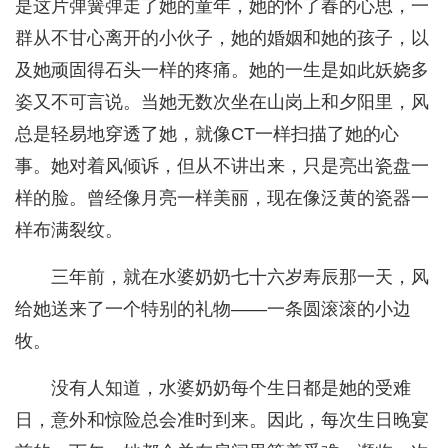
是这片弹簧弹走了她的童年，她的怀了春的心思，一
群从不甘心离开的小伙子，她的婚姻和她的孩子，以
及她顽固得石头一样的疼痛。她的一生是如此妖娆多
姿又不可言说。当她无数次坐在山岗上和夕阳里，风
总是轻易地穿透了她，就像CT一样扫描了她的心
事。她对着风倾诉，但从不讲出来，只是亮出瓷盘一
样的脸。曾经像月亮一样美丽，现在像泛黄的瓷器一
样布满裂纹。
三年前，就在水婆奶奶七十六岁寿辰那一天，风
给她送来了一个特别的礼物——一条圆滚滚的小边
牧。
没有人知道，水婆奶奶每个生日都是她的受难
日，意外和惊险总会准时到来。因此，每次生日晚宴