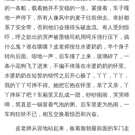
的一条船，载着她并不安稳的一生。紧接着，车子嘎
地一声停下，所有人像风中的麦子往前倒去。幸好都
系了安全带，否则他们会撞得头破血流。有人受到惊
吓，呼之欲出的哭声被墨镜司机用呵斥强行压下，搞
什么鬼？谁在嚷嚷？皮老师按住水婆奶奶，半个身子
转向后面。嘭地一声，后车撞了上来，玻璃碎了，一
条小花狗飞了进来，不偏不倚落在水婆奶奶的怀里。
水婆奶奶在短暂的错愕之后开心极了，丫丫，丫丫，
我的丫丫可摔不得。她把它抱在怀里，亲了又亲，丫
丫摔坏了吧？车厢里又乱成一团，吵吵闹闹，哭哭啼
啼，简直是一锅冒着气泡的粥。后车里更为热闹，一
车狗狂吠不已，相互交换着惊恐和兴奋。
皮老师从容地站起来，板着脸朝最前面的车门走