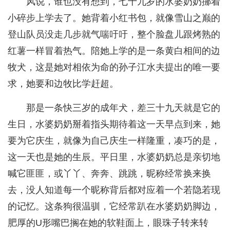
风说，谁也没有想到，七十九岁的水婆奶奶挪着
小碎步上学去了。她背着小红书包，就像雪山之巅的
登山队员没走几步就气喘吁吁，整个脸盘儿跟烤熟的
红薯一样冒着热气。陪她上学的是一条黄白相间的边
牧犬，这是她对相依为命的孙子江水夫提出的唯一要
求，她要和边牧比学赶超。
那是一条快三岁的成年犬，差三十九天就是它的
生日，水婆奶奶掰着指头期待着这一天早点到来，她
要为它庆生，就像为自己庆生一样隆重，凑巧的是，
这一天也是她的生辰。平日里，水婆奶奶总是亲切地
喊它匪匪，或丫丫、奔奔、跳跳，昵称经常换来换
去，没人知道每一个昵称背后都对应着一个若隐若现
的记忆。这条狗很温驯，它经常趴在水婆奶奶脚边，
肥厚的U形嘴巴搁在她的软鞋面上，眼珠子转来转