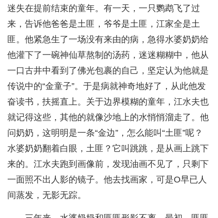
迷失在提前结束的童年。有一天，一只鹦鹉飞了过
来，告诉他爸爸是土匪，爷爷是土匪，江家全是土
匪。他紧急生了一场没有来由的病，急得水婆奶奶给
他灌下了一碗神仙草熬制的汤药，迷迷糊糊中，他从
一口古井中看到了佛光包裹的自己，坚定认为他就是
传说中的“金童子”。于是病就神奇地好了，从此他发
奋读书，扶摇直上。关于边界模糊的童年，江水夫也
就记得这些，其他的就像沙地上的水悄悄溜走了。他
问奶奶，这明明是一条“金边”，怎么能叫“土匪”呢？
水婆奶奶翻着白眼，土匪？它叫跳跳，是从画上跳下
来的。江水夫跑到画像前，发现油画不见了，只剩下
一面照不出人影的镜子。他去找画家，可是O早已人
间蒸发，无影无踪。