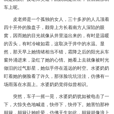
车上呢。
皮老师是一个孤独的女人，三十多岁的人儿顶着
四十开外的脸盘子，颧骨上方长着南方人深陷的眼
窝，因而她的目光就像从井里溢出来的，有时是温暖
的舌头，有时冷峻如霜，这取决于井中的水温。显
然，那天早上她情绪相当不错，霜降之后的阳光从车
窗外涌进来，染红了她的心情。她看上去就像被时光
做旧的过气影星，她似乎停在遥远的时空。水婆奶奶
盯着她的侧脸看了许久，那张脸坑坑洼洼，仿佛有一
场雨落在水面上。水婆奶奶觉得似曾相识。
突然，车子一摇一晃，水婆奶奶犹如被电击了一
下，大惊失色地喊道，快停下，快停下。她害怕那种
颠簸，颠簸让她眩晕，仿佛天生如此，颠簸就像浪上