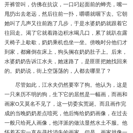
开裤管叫，仿佛在抗议，一口叼起面前的蝉壳，嘴一
甩扔出去老远，然后往前一扑，嚼嚼就咽下去。它朝
她叫了几声又往前跑了几步，于是水婆奶奶就跟着它
往回走。渴了它就着路边积水喝几口，累了就趴在露
天椅子上歇歇，奶奶乘机也坐一坐。傍晚时分他们才
到家，都瘫倒在床上，狗头搁在奶奶肚子上。后来，
水婆奶奶告诉江水夫，她迷路了，是匪匪把她找回来
的。奶奶说，街上空荡荡的，人都去哪里了？
尽管如此，江水夫仍然要宰了狗。他认为，这是
一只来历不明的狗，生下它的居然是一幅画，而画和
画家O又莫名不见了，这一切委实荒诞。而且画作完
成的当晚奶奶差点噎死，他后悔给奶奶画像，在过去
一般只给死人画像，他洋派的做法显然水土不服。他
怀着不安一直在寻找消失的画家，但是，画家就像一