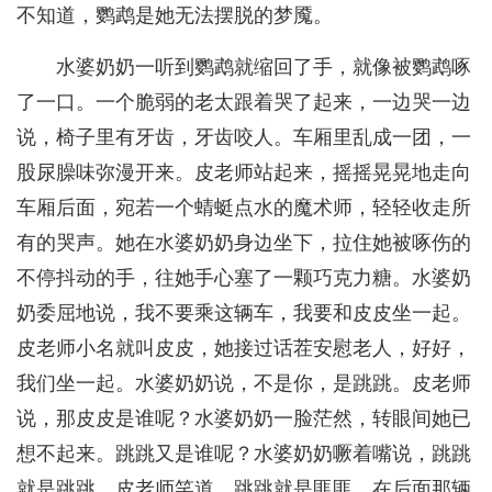
不知道，鹦鹉是她无法摆脱的梦魇。
水婆奶奶一听到鹦鹉就缩回了手，就像被鹦鹉啄
了一口。一个脆弱的老太跟着哭了起来，一边哭一边
说，椅子里有牙齿，牙齿咬人。车厢里乱成一团，一
股尿臊味弥漫开来。皮老师站起来，摇摇晃晃地走向
车厢后面，宛若一个蜻蜓点水的魔术师，轻轻收走所
有的哭声。她在水婆奶奶身边坐下，拉住她被啄伤的
不停抖动的手，往她手心塞了一颗巧克力糖。水婆奶
奶委屈地说，我不要乘这辆车，我要和皮皮坐一起。
皮老师小名就叫皮皮，她接过话茬安慰老人，好好，
我们坐一起。水婆奶奶说，不是你，是跳跳。皮老师
说，那皮皮是谁呢？水婆奶奶一脸茫然，转眼间她已
想不起来。跳跳又是谁呢？水婆奶奶噘着嘴说，跳跳
就是跳跳。皮老师笑道，跳跳就是匪匪，在后面那辆