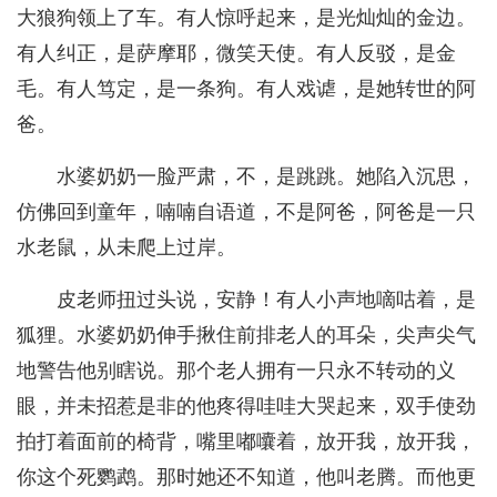
大狼狗领上了车。有人惊呼起来，是光灿灿的金边。
有人纠正，是萨摩耶，微笑天使。有人反驳，是金
毛。有人笃定，是一条狗。有人戏谑，是她转世的阿
爸。
水婆奶奶一脸严肃，不，是跳跳。她陷入沉思，
仿佛回到童年，喃喃自语道，不是阿爸，阿爸是一只
水老鼠，从未爬上过岸。
皮老师扭过头说，安静！有人小声地嘀咕着，是
狐狸。水婆奶奶伸手揪住前排老人的耳朵，尖声尖气
地警告他别瞎说。那个老人拥有一只永不转动的义
眼，并未招惹是非的他疼得哇哇大哭起来，双手使劲
拍打着面前的椅背，嘴里嘟囔着，放开我，放开我，
你这个死鹦鹉。那时她还不知道，他叫老腾。而他更