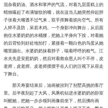
混杂着奶油、酒水和掌声的气流，对着九层蛋糕上的
蜡烛嘬起了布满皱纹的嘴，就在这当儿她突然仰起脖
子张着大嘴透不过气来，双手挥舞着抓向空气。所有
人猝不及防，呆若木鸡。一个身影冲向舞台，从后面
抱住水婆奶奶的水桶腰，把她上半身向下按，对着她
的后背恰到好处地拍打，紧接着一颗白色的鸟蛋从她
嘴里蹦出。水婆奶奶抹着脖子，喘着呼呼的粗气。江
水夫先是安慰奶奶，然后对着救命恩人叫个不停，皮
老师，皮老师。皮老师摆摆手在人们的注视下从容走
下舞台。
那天寿宴结束后，油画被挂到了别墅高挑的客厅
里。后半夜刮起了大风，风乘机钻进水婆奶奶的卧室
叫醒她，把她一步步领到画像前坐下，然后拂向画