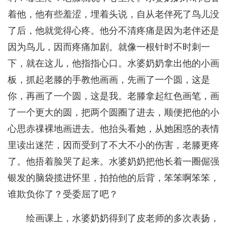
着他，他有些羞涩，埋着头说，自从老伴死了鸟儿没
了后，他就觉得心疼。他分不清疼痛是因为老伴还是
因为鸟儿，因而疼痛加剧。就像一根针时不时刺一
下，就在这儿，他指指心口。水婆奶奶拿出他的小画
板，抓起老滕的手教他画画，先画了一个圆，这是
你，再画了一个圆，这是我。老滕拿起红色画笔，画
了一个更大的圆，把两个圆圈了进去，顺便把他的小
心思赤祼裸地画进去。他抬头看她，从她困惑的表情
里读出迷茫，因而受到了不大不小的伤害，老滕更疼
了。他捂着脸哭了起来。水婆奶奶把他长着一圈倔强
银发的脑袋揽进怀里，拍拍他的后背，笨笨啊笨笨，
谁欺负你了？受委屈了吧？
绘画课上，水婆奶奶得到了皮老师的多次表扬，