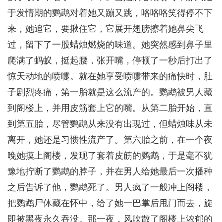
于发情期的鹦鹉对着她又蹦又跳，咯咯咯笑得停不下
来，她追它，要揪住它，它展开翅膀擦着她鼻尖飞
过，留下了一股蜡烛燃烧的味道。她突然感到鼻子里
爬满了蚂蚁，挺起腰，张开嘴，停顿了一秒后打出了
惊天动地的喷嚏。就在她享受喷嚏带来的痛快时，肚
子剧烈疼痛，第一胎就是这么流产的。鹦鹉被男人藏
到阁楼上，并用皮筋套上它的嘴。从第二胎开始，直
到第五胎，尽管鹦鹉从来没有出现过，但蜡烛味从未
离开，她还是习惯性流产了。第六胎之前，在一个夜
晚她摸上阁楼，发现了套着皮筋的鹦鹉，于是毫不犹
豫地拧断了鹦鹉的脖子，并在男人给她最后一次播种
之后告诉了他，鹦鹉死了。男人疯了一般冲上阁楼，
把鹦鹉尸体藏在怀中，给了她一巴掌后甩门而去，旋
即被黑夜永久吞没。那一夜，风吹散了阁楼上浓郁的