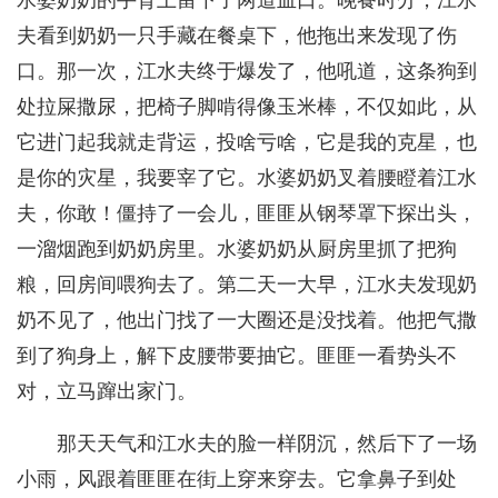
水婆奶奶的手背上留下了两道血口。晚餐时分，江水
夫看到奶奶一只手藏在餐桌下，他拖出来发现了伤
口。那一次，江水夫终于爆发了，他吼道，这条狗到
处拉屎撒尿，把椅子脚啃得像玉米棒，不仅如此，从
它进门起我就走背运，投啥亏啥，它是我的克星，也
是你的灾星，我要宰了它。水婆奶奶叉着腰瞪着江水
夫，你敢！僵持了一会儿，匪匪从钢琴罩下探出头，
一溜烟跑到奶奶房里。水婆奶奶从厨房里抓了把狗
粮，回房间喂狗去了。第二天一大早，江水夫发现奶
奶不见了，他出门找了一大圈还是没找着。他把气撒
到了狗身上，解下皮腰带要抽它。匪匪一看势头不
对，立马蹿出家门。
那天天气和江水夫的脸一样阴沉，然后下了一场
小雨，风跟着匪匪在街上穿来穿去。它拿鼻子到处