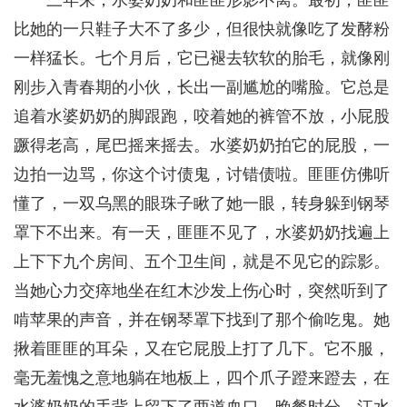
三年来，水婆奶奶和匪匪形影不离。最初，匪匪
比她的一只鞋子大不了多少，但很快就像吃了发酵粉
一样猛长。七个月后，它已褪去软软的胎毛，就像刚
刚步入青春期的小伙，长出一副尴尬的嘴脸。它总是
追着水婆奶奶的脚跟跑，咬着她的裤管不放，小屁股
蹶得老高，尾巴摇来摇去。水婆奶奶拍它的屁股，一
边拍一边骂，你这个讨债鬼，讨错债啦。匪匪仿佛听
懂了，一双乌黑的眼珠子瞅了她一眼，转身躲到钢琴
罩下不出来。有一天，匪匪不见了，水婆奶奶找遍上
上下下九个房间、五个卫生间，就是不见它的踪影。
当她心力交瘁地坐在红木沙发上伤心时，突然听到了
啃苹果的声音，并在钢琴罩下找到了那个偷吃鬼。她
揪着匪匪的耳朵，又在它屁股上打了几下。它不服，
毫无羞愧之意地躺在地板上，四个爪子蹬来蹬去，在