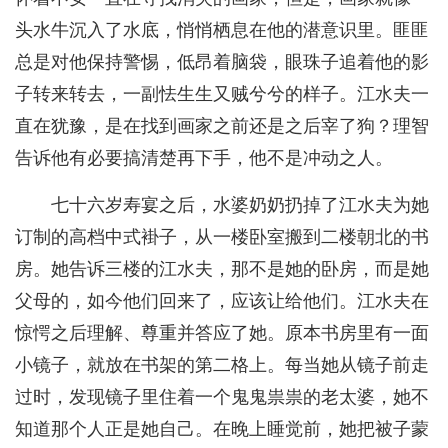
头水牛沉入了水底，悄悄栖息在他的潜意识里。匪匪
总是对他保持警惕，低昂着脑袋，眼珠子追着他的影
子转来转去，一副怯生生又贼兮兮的样子。江水夫一
直在犹豫，是在找到画家之前还是之后宰了狗？理智
告诉他有必要搞清楚再下手，他不是冲动之人。
七十六岁寿宴之后，水婆奶奶扔掉了江水夫为她
订制的高档中式褂子，从一楼卧室搬到二楼朝北的书
房。她告诉三楼的江水夫，那不是她的卧房，而是她
父母的，如今他们回来了，应该让给他们。江水夫在
惊愕之后理解、尊重并答应了她。原本书房里有一面
小镜子，就放在书架的第二格上。每当她从镜子前走
过时，发现镜子里住着一个鬼鬼祟祟的老太婆，她不
知道那个人正是她自己。在晚上睡觉前，她把被子蒙