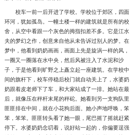
校车一前一后开进了学校。学校位于郊区，四面
环河，犹如孤岛。一幢土楼一样的建筑就是所有的校
舍，从空中看跟一个灰色的拇指扣差不多。它是江水
夫的梦幻之作，创意来自他从未告诉过别人的梦。在
梦中，他看到奶奶画画，画面上先是旋涡一样的风，
一圈又一圈落在水中央，然后风被注入了水泥和沙
子，于是他看到旷野之上矗立起一座建筑。在学校中
间的旗杆下，校车停稳后校门就自动关上了，水婆奶
奶跟着皮老师下了车，和大家站成了一排。她站在最
后，就像压在秤杆末尾的秤砣。她看到另一支狗队里
匪匪排在中间，就在小花狗后面。她小声地呼唤，笨
笨，笨笨。匪匪转头看了她一眼，尾巴摇了摇就赶紧
停下。水婆奶奶念叨着，说好站一起的，你偏要逞强