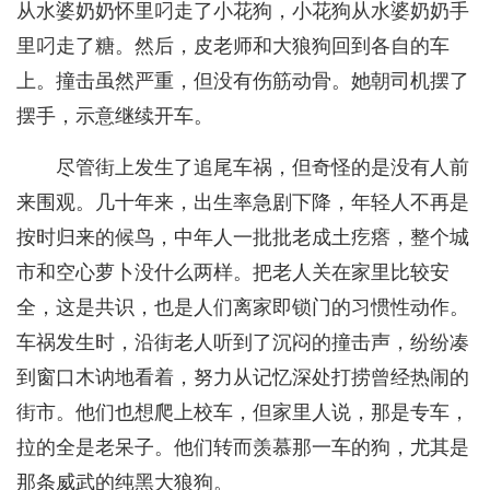
从水婆奶奶怀里叼走了小花狗，小花狗从水婆奶奶手
里叼走了糖。然后，皮老师和大狼狗回到各自的车
上。撞击虽然严重，但没有伤筋动骨。她朝司机摆了
摆手，示意继续开车。
尽管街上发生了追尾车祸，但奇怪的是没有人前
来围观。几十年来，出生率急剧下降，年轻人不再是
按时归来的候鸟，中年人一批批老成土疙瘩，整个城
市和空心萝卜没什么两样。把老人关在家里比较安
全，这是共识，也是人们离家即锁门的习惯性动作。
车祸发生时，沿街老人听到了沉闷的撞击声，纷纷凑
到窗口木讷地看着，努力从记忆深处打捞曾经热闹的
街市。他们也想爬上校车，但家里人说，那是专车，
拉的全是老呆子。他们转而羡慕那一车的狗，尤其是
那条威武的纯黑大狼狗。