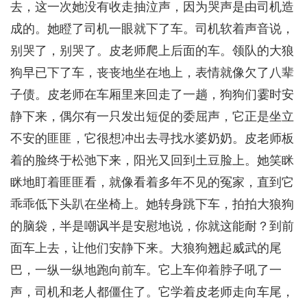
去，这一次她没有收走抽泣声，因为哭声是由司机造
成的。她瞪了司机一眼就下了车。司机软着声音说，
别哭了，别哭了。皮老师爬上后面的车。领队的大狼
狗早已下了车，丧丧地坐在地上，表情就像欠了八辈
子债。皮老师在车厢里来回走了一趟，狗狗们霎时安
静下来，偶尔有一只发出短促的委屈声，它正是坐立
不安的匪匪，它很想冲出去寻找水婆奶奶。皮老师板
着的脸终于松弛下来，阳光又回到土豆脸上。她笑眯
眯地盯着匪匪看，就像看着多年不见的冤家，直到它
乖乖低下头趴在坐椅上。她转身跳下车，拍拍大狼狗
的脑袋，半是嘲讽半是安慰地说，你就这能耐？到前
面车上去，让他们安静下来。大狼狗翘起威武的尾
巴，一纵一纵地跑向前车。它上车仰着脖子吼了一
声，司机和老人都僵住了。它学着皮老师走向车尾，