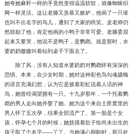
她夸她麻秆一样的手竟然变得温温软软，就像蜘蛛织
网一样灵活。这让老滕又羡慕又嫉妒，他画了一只谁
也叫不出名字的鸟儿，遭到了大家的哄笑。皮老师仍
然鼓励了他，肯定他画的小鸭子非常可爱。老滕委屈
起来又要哭，他说不是鸭子，是鹦鹉。就是那时，水
婆奶奶嗷嗷叫着钻到桌子下面去了。
除了风，没有人知道水婆奶奶对鹦鹉怀有深深的
恐惧。本来，在少女时期，她对这种彩色鸟勾魂摄魄
的语言充满幻想，认为它是披着彩虹说着人话的神
鸟，她曾经渴望拥有一只。十九岁那年，一个托着鹦
鹉的男人走向她并娶了她。她为这个来自土匪窝里的
男人怀了五次孕，结果全部流产了。第一胎是个女
孩，怀孕七个月的时候，她抚摸着肚子给尚未出生的
孩子取了个名字——丫丫。当她满心期盼时，那只处