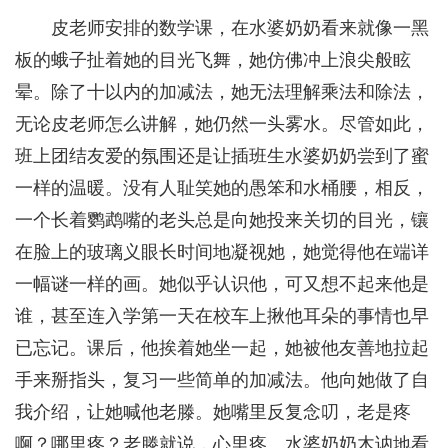
皮老师安排的数学课，在水婆奶奶看来就像一黑
板的蛾子扯着她的目光飞舞，她仿佛冲上浪尖般眩
晕。除了十以内的加减法，她无法理解乘法和除法，
无论皮老师怎么讲解，她仍然一头雾水。尽管如此，
班上团结友爱的氛围还是让插班生水婆奶奶尝到了蜜
一样的温暖。没有人耻笑她的愚笨和水桶腰，相反，
一个长着鹦鹉嘴的老头总是向她投来关切的目光，镶
在脸上的玻璃义眼长时间地凝视她，她觉得他在端详
一幅谜一样的画。她似乎认识他，可又想不起来他是
谁，甚至连入学第一天在校车上揪他耳朵的事情也早
已忘记。课后，他挨着她坐一起，她被他友善地拉起
手来掰指头，复习一些简单的加减法。他向她做了自
我介绍，让她喊他老滕。她嘴里反复念叨，老是疼
啊？哪里疼？老滕就说，心里疼。水婆奶奶木讷地看