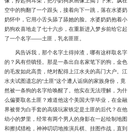
像，拎起狗耳朵，把小奶狗从画像上揭了下来。飘在
空中的狗翻了一个跟头，接着向下一跳，落在水婆奶
奶怀中，它用小舌头舔了舔她的脸。水婆奶奶抱着小
奶狗欢喜地走了七十六步，在重新进入梦乡前给它起
了一个名字——土匪，乳名匪匪。
风告诉我，那个名字土得掉渣，哪有这样取名字
的？风有些嗔怪。那是一条出自名家笔下的狗，金色
的毛发如此高贵，绝对配得上江水夫的高门大户。江
水夫试图遗忘的“土匪”这个遭人诟病的家族身份，竟
然被一条狗的名字给唤醒了。他实在无法理解，为什
么偏要取名土匪？难道他这个美国大学毕业，在金融
界被誉为白手套的高级玩家铁定是土匪的后代？在他
幼小的梦里，经常有两个男人的身影在一起绘制地图
和擦拭猎枪，神神叨叨地推演兵棋、挂图作战，直到