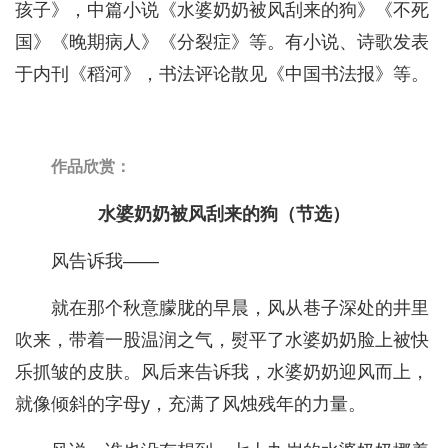
孩子》，中篇小说《水婆奶奶被风刮来的狗》《不死
国》《晚期病人》《分裂症》等。有小说、诗歌发表
于内刊《稻河》，书法评论散见《中国书法报》等。
作品欣赏：
水婆奶奶被风刮来的狗（节选）
风告诉我——
就在那个秋意朦胧的早晨，风从巷子深处的井里
吹来，带着一股温润之气，熨平了水婆奶奶脸上被快
乐抓皱的皮肤。风后来告诉我，水婆奶奶迎风而上，
就像倾斜的字母y，充满了风烛残年的力量。