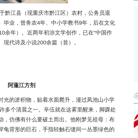
生于黔江县（现重庆市黔江区）农村，公务员退
）毕业，曾务农4年、中小学教书9年，后在文化
10余年）。近两年初涉文学创作，已在“中国作
、现代诗及小说200余篇（首）。
阿蓬江方剂
时光的淤积物，贴着水面爬升，漫过凤池山小学
的许多个清晨之一。辛伍就在这雾里醒来，脚踝处
动，仿佛有什么要破土而出。他刚梦见祖母：布
岸龟背形的巨石，手指轻触石缝间一丛墨绿色的