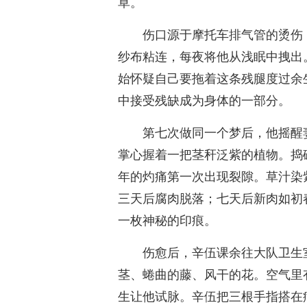
草。
伤口源于摩托车排气管的烫伤
纱布粘连，每夜将他从浅眠中拽出
始怀疑自己要拖着这条残腿度过余
中接受残缺成为身体的一部分。
第七次做同一个梦后，他摇醒
掌心握着一把茎秆泛紫的植物。捣
年的灼痛第一次出现裂隙。草汁染
三天后腐肉脱落；七天后新肉如初
一枚神秘的印痕。
伤愈后，辛伍课余往大队卫生
茎、蜷曲的藤、风干的花。空气里
生让他试脉。辛伍把三根手指搭在