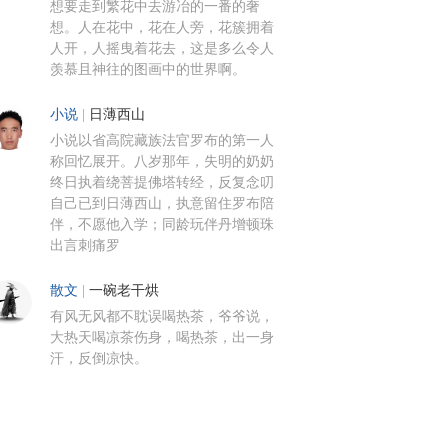
想要走到繁花中去游冶的一番的奢
想。人在花中，花在人旁，花簇拥着
人开，人摇曳着花去，这是多么令人
羡慕且神往的图画中的世界啊。
小说
|
日薄西山
小说以省高院藏族法官罗布的第一人
称回忆展开。八岁那年，失明的奶奶
终日执着绕菩提佛塔转经，反复念叨
自己已到日薄西山，执意留住罗布陪
伴，不愿他入学；同龄玩伴丹增顿珠
出言刺痛罗
散文
|
一碗老干烘
有风无风都不耽误喝热茶，爷爷说，
大热天喝凉茶伤身，喝热茶，出一身
汗，反倒凉快。