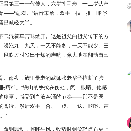
正骨第三十一代传人，六岁扎马步，十二岁认草
骨——“忍着。”话音未落，双手一拉一推，咔嚓
痛已减轻大半。
酒气混着草苦味散开。这是祖父的祖父传下的方
，浸泡九十九天，一天不能多，一天不能少。三
，风吹过时发出干燥的声响，像大地在翻动自己
骨。雨夜，族里最老的武师张老爷子摔断了胯
比眼睛准。”铁山的手按在伤处，闭上眼睛。他感
的痉挛，感受到血液奔涌的节奏——那不是医
的阅读。然后双手一合、一旋、一送。咔嚓。声
。”
。双锏舞动，呼呼生风，收势时锏尖轻点石桌上