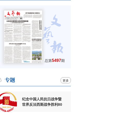
5497
总第
期
更多
纪念中国人民抗日战争暨
世界反法西斯战争胜利80
周年