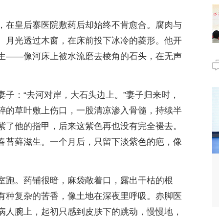
，在皇后寨医院敷药后却始终不肯愈合。腐肉与
。月光透过木窗，在床前投下冰冷的菱形。他开
生——像河床上被水流磨去棱角的石头，在无声
妻子：“去河对岸，大石头边上。”妻子归来时，
碎的草叶敷上伤口，一股清凉渗入骨髓，持续半
紫了他的指甲，后来这紫色再也没有完全褪去。
春苔藓滋生。一个月后，只留下淡紫色的疤，像
室跑。药铺很暗，麻袋敞着口，露出干枯的根
有种复杂的苦香，像土地在深夜里呼吸。赤脚医
病人腕上，起初只感到皮肤下的跳动，慢慢地，