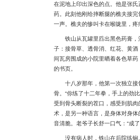
在泥地上印出深色的点。他是张氏
药。此刻他刚给摔断腿的樵夫接完
一声。樵夫的惨叫卡在喉咙里，疼
铁山从瓦罐里舀出黑色药膏，
子：接骨草、透骨消、红花、黄酒
间瓦房围成的小院里晒着各色草药
的书页。
十八岁那年，他第一次独立接
骨。“你练了十二年拳，手上的劲
受到骨头断裂的茬口，感受到肌肉
术，是另一种语言，是身体对身体
音清脆。老爷子长舒一口气：“成了
没有病人时，铁山在后院练锏