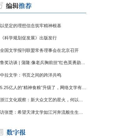
以坚定的理想信念筑牢精神根基
《科学规划促发展》出版发行
全国文学报刊联盟常务理事会在北京召开
鲁奖访谈 | 蒲隆:像老兵胸前挂"红色英勇勋章"
中拉文学：书页之间的跨洋共鸣
5.25亿人的“精神食粮”升级了，网络文学有了哪些新变化？
浙江文化观察：新大众文艺的星火，何以燎原？
访张楚：希望天津文学如江河奔流般生生不息