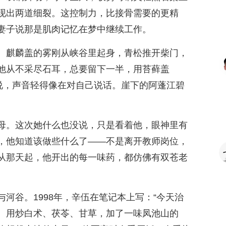
现出两道细裂。这控制力，比接骨需要的更精
妻子说那是肌肉记忆在梦中继续工作。
。麒麟盖的雾刚从峡谷里起身，青松推开柴门，
他从不采尽石耳，总要留下一半，用苔藓盖
弟说，声音轻得像在对自己说话。崖下的阿蓬江碧
母。这次她什么也没说，只是看着他，眼神里有
，他知道该做些什么了——不是离开教师岗位，
从那天起，他开出的每一味药，都仿佛有双苍老
河谷。1998年，辛伍在笔记本上写：“今天治
。用炒白术、茯苓、甘草，加了一味凤池山的