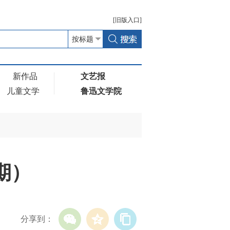
[
旧版
入口]
新作品
文艺报
儿童文学
鲁迅文学院
期）
分享到：