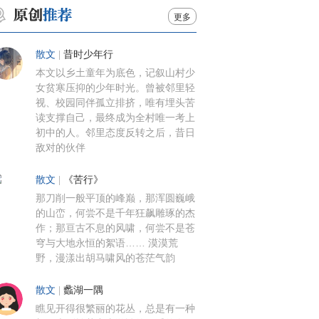
更多
散文
|
昔时少年行
本文以乡土童年为底色，记叙山村少
女贫寒压抑的少年时光。曾被邻里轻
视、校园同伴孤立排挤，唯有埋头苦
读支撑自己，最终成为全村唯一考上
初中的人。邻里态度反转之后，昔日
敌对的伙伴
散文
|
《苦行》
那刀削一般平顶的峰巅，那浑圆巍峨
的山峦，何尝不是千年狂飙雕琢的杰
作；那亘古不息的风啸，何尝不是苍
穹与大地永恒的絮语…… 漠漠荒
野，漫漾出胡马啸风的苍茫气韵
散文
|
蠡湖一隅
瞧见开得很繁丽的花丛，总是有一种