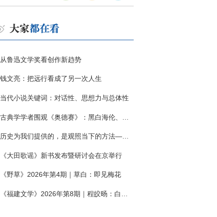
从鲁迅文学奖看创作新趋势
钱文亮：把远行看成了另一次人生
当代小说关键词：对话性、思想力与总体性
古典学学者围观《奥德赛》：黑白海伦、佩涅罗佩的别针与神秘入侵者
历史为我们提供的，是观照当下的方法——历史题材非虚构写作多人谈
《大田歌谣》新书发布暨研讨会在京举行
《野草》2026年第4期｜草白：即见梅花
《福建文学》2026年第8期｜程皎旸：白色公寓