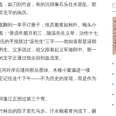
盘，如刀刮竹皮，有的沉得像石头往水底坠。那
页无字的病历。
底翻到一本手订册子，纸页脆黄如秋叶。蝇头小
着：“庚戌年腊月初三，随温先生义举，治伤十七
伍的手指抚过“温先生”三字——他知道那是温朝
书生。父亲说过，祖父跟着起义军做郎中。那一
的文字正通过指尖回到血流里。
想起河对岸石缝间那丛墨绿。木楼小窗漏进一缕
定记住这个下午——不为历史的发现，而是作为
阿蓬江正拐过第三个弯。
竹林后的院子里扎马步。汗水顺着脊沟流下，砸