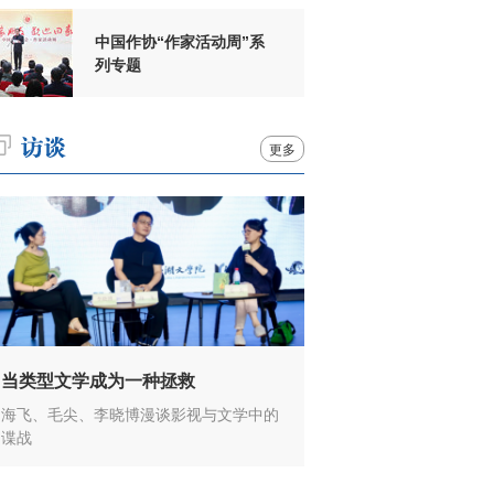
中国作协“作家活动周”系
列专题
更多
当类型文学成为一种拯救
海飞、毛尖、李晓博漫谈影视与文学中的
谍战