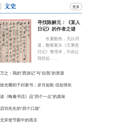
更多
寻找陈解元：《某人
日记》的作者之谜
长夏酷热，无以消
遣，翻看案头《王秉恩
日记》整理本，不由让
我想起……
万之：我的“西游记”与“自我”的资源
徐光耀的千封家书：岁月如歌 信短情长
读《晦庵书话》品“四个一点”的真味
启功先生的“四个口袋”
北宋使节眼中的燕京