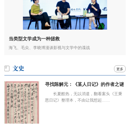
当类型文学成为一种拯救
海飞、毛尖、李晓博漫谈影视与文学中的谍战
更多
寻找陈解元：《某人日记》的作者之谜
长夏酷热，无以消遣，翻看案头《王秉
恩日记》整理本，不由让我想起……