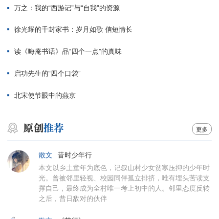
万之：我的“西游记”与“自我”的资源
徐光耀的千封家书：岁月如歌 信短情长
读《晦庵书话》品“四个一点”的真味
启功先生的“四个口袋”
北宋使节眼中的燕京
更多
散文
|
昔时少年行
本文以乡土童年为底色，记叙山村少女贫寒压抑的少年时
光。曾被邻里轻视、校园同伴孤立排挤，唯有埋头苦读支
撑自己，最终成为全村唯一考上初中的人。邻里态度反转
之后，昔日敌对的伙伴