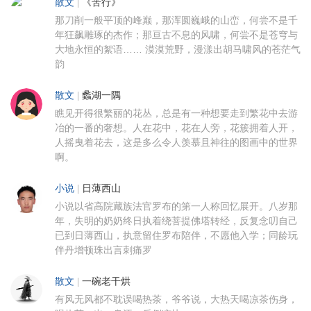
散文
|
《苦行》
那刀削一般平顶的峰巅，那浑圆巍峨的山峦，何尝不是千
年狂飙雕琢的杰作；那亘古不息的风啸，何尝不是苍穹与
大地永恒的絮语…… 漠漠荒野，漫漾出胡马啸风的苍茫气
韵
散文
|
蠡湖一隅
瞧见开得很繁丽的花丛，总是有一种想要走到繁花中去游
冶的一番的奢想。人在花中，花在人旁，花簇拥着人开，
人摇曳着花去，这是多么令人羡慕且神往的图画中的世界
啊。
小说
|
日薄西山
小说以省高院藏族法官罗布的第一人称回忆展开。八岁那
年，失明的奶奶终日执着绕菩提佛塔转经，反复念叨自己
已到日薄西山，执意留住罗布陪伴，不愿他入学；同龄玩
伴丹增顿珠出言刺痛罗
散文
|
一碗老干烘
有风无风都不耽误喝热茶，爷爷说，大热天喝凉茶伤身，