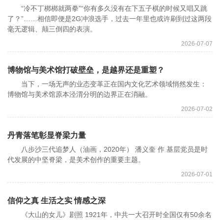
“冷不丁梆梆就两拳”“你有多久没有在下五子棋的时候又唱又跳
了？”……相信即便是2G冲浪选手，过去一年里也或许刷到过这两段
毫无逻辑、颠三倒四的表演。
2026-07-07
博物馆与美术馆打破壁垒，是越界还是重塑？
当下，一场无声的业态变革正在国内文化艺术领域悄然发生：
博物馆与美术馆原本泾渭分明的边界正在消融。
2026-07-02
丹青落笔彰显脊梁力量
八步沙三代追梦人（油画，2020年） 潘义奎 作 基层党员是时
代发展的中坚脊梁，是美术创作的重要主题。
2026-07-01
信仰之真 生活之实 情感之深
《大山的女儿》剧照 1921年，中共一大召开时全国仅有50余名