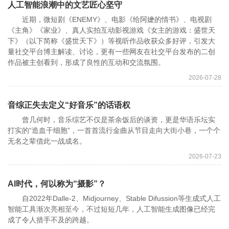
人工智能浪潮中的文艺匠心坚守
近期，微短剧《ENEMY》、电影《给阿嬷的情书》、电视剧
《主角》《家业》、真人实拍互动影视游戏《女主的游戏：盛世天
下》（以下简称《盛世天下》）等视听作品收获众多好评，引发大
量社交平台博主解读、讨论，更有一些网友在社交平台发布的二创
作品被主创看到，形成了良性的互动和交流氛围。
2026-07-28
音综正失去定义“好音乐”的话语权
曾几何时，音乐综艺不仅是茶余饭后的谈资，更是华语乐坛实
打实的“造血干细胞”，一首首流行金曲从节目走向大街小巷，一个个
无名之辈借此一战成名。
2026-07-23
AI时代，何以称为“摄影”？
自2022年Dalle-2、Midjourney、Stable Difussion等生成式人工
智能工具渐次亮相至今，不过短短几年，人工智能生成图像已经完
成了令人措手不及的跨越。