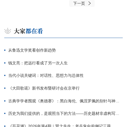
下一页
从鲁迅文学奖看创作新趋势
钱文亮：把远行看成了另一次人生
当代小说关键词：对话性、思想力与总体性
《大田歌谣》新书发布暨研讨会在京举行
古典学学者围观《奥德赛》：黑白海伦、佩涅罗佩的别针与神秘入侵者
历史为我们提供的，是观照当下的方法——历史题材非虚构写作多人谈
《百花洲》2026年第4期｜巽之先生：老兵朱向前侧记三题