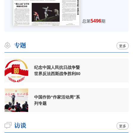
5496
总第
期
更多
纪念中国人民抗日战争暨
世界反法西斯战争胜利80
周年
中国作协“作家活动周”系
列专题
更多