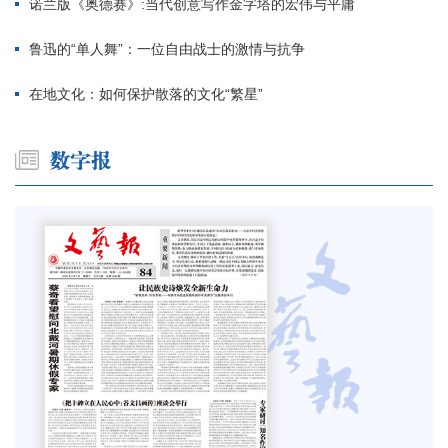
诺兰版《奥德赛》:当代创意写作金字塔的宏伟与平庸
鲁迅的“单人舞”：一位自由战士的激情与抗争
在地文化：如何保护散落的文化“繁星”