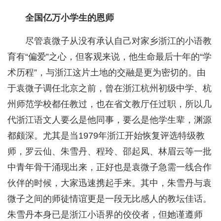
全国亿万小学生的恩师
尽管袁微子从没有承认自己对家乡浙江的小语教
育有“偏爱”之心，但客观来说，他生命最后十年的“学
术历程”，与浙江这片土地的交融是更为密切的。由
于袁微子调任北京之前，曾在浙江杭州初级中学、杭
州师范学校都任教过，也在省文教厅任过职，所以几
代浙江语文人要么是他同事，要么是他学生辈，渊源
都颇深。尤其是当1979年浙江开始恢复评选特级教
师，罗云仙、朱雪丹、程玲、邵起凤、林眉云等一批
中青年骨干涌现出来，正好也是袁微子急需一线合作
伙伴的时候，大家迅速携起手来。其中，朱雪丹与袁
微子之间的师徒情谊更是一段无比感人的教坛佳话。
朱雪丹本身已是浙江小语界的佼佼者，但她谨遵师