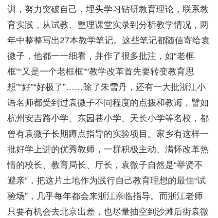
训，努力突破自己，埋头学习钻研教育理论，联系教
育实践，从试教、整理课堂实录到分析教学情况，两
年中整整写出27本教学笔记。这些笔记都随信寄给袁
微子，他都一一细看，并作了很多批注，如“老框
框”“又是一个老框框”“教学改革首先要转变教育思
想”“好”“好极了”……除了朱雪丹，还有一大批浙江小
语名师都受到过袁微子不同程度的点拨和教诲，譬如
杭州安吉路小学、东园巷小学、天长小学等名校，都
曾有袁微子长期蹲点指导的实验项目。家乡有这样一
批好学上进的优秀教师，一群积极主动、满怀改革热
情的校长、教育局长、厅长，袁微子自然是“举贤不
避亲”，把这片土地作为践行自己教育理想的最佳“试
验场”，几乎每年都会来浙江亲临指导。而浙江老师
只要有机会去北京出差，也尽量抽空到沙滩后街袁微