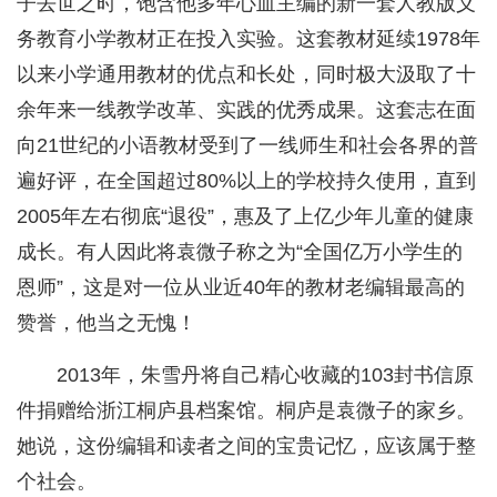
子去世之时，饱含他多年心血主编的新一套人教版义
务教育小学教材正在投入实验。这套教材延续1978年
以来小学通用教材的优点和长处，同时极大汲取了十
余年来一线教学改革、实践的优秀成果。这套志在面
向21世纪的小语教材受到了一线师生和社会各界的普
遍好评，在全国超过80%以上的学校持久使用，直到
2005年左右彻底“退役”，惠及了上亿少年儿童的健康
成长。有人因此将袁微子称之为“全国亿万小学生的
恩师”，这是对一位从业近40年的教材老编辑最高的
赞誉，他当之无愧！
2013年，朱雪丹将自己精心收藏的103封书信原
件捐赠给浙江桐庐县档案馆。桐庐是袁微子的家乡。
她说，这份编辑和读者之间的宝贵记忆，应该属于整
个社会。