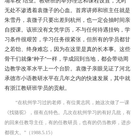
埔军校”结业。教研班的举办理念和课程设置，无时
无处不渗透着袁微子的心血。首席讲师和班主任就是
朱雪丹，袁微子只要出差到杭州，也一定会抽时间亲
自授课。该班没有文凭学历，不与任何待遇挂钩，学
习条件很艰苦，学习任务很紧张，但所有的学员都甘
之若饴、终身难忘，因为在这里是真的长本事。这些
骨干们就像“种子”一样，学成回到当地，都会带动周
边教学改革水平上一个台阶。袁微子亲眼见证了河北
承德市小语教研水平在几年之内的快速发展，其中就
有浙江教研班学员的贡献。
“在杭州学习过的老师，有位黄志民，她这次做了一课
《找骆驼》，很有点特色。几次在杭州学习的有好几批，有
的回来任教导主任，有的任教研员，也有的仍当教师，进步
都很大。”（1988.5.15）