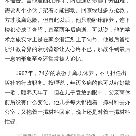
术报告。当他返回杭州时，两腿连迈步都十分困难，
需要两个小伙子架着才能挪动。回京经过多方抢救，
方才脱离危险。但自此以后，他只能卧床静养，连下
楼都变成了奢望，直至两年后病逝。可以说，他的学
术之旅实际上是在家乡浙江划上了句号。他最后留给
浙江教育界的衰弱背影让人心疼不已，那战斗到最后
一息的形象至今还常常被人追忆。
1987年，74岁的袁微子离职休养，不再担任出
版社的行政职务。按理说，年迈多病的他可以好好歇
一歇，颐养天年了。但在儿子袁放的眼中，父亲离休
前后没有什么变化。他几乎每天都抱着一摞材料去办
公室，又抱着一摞材料回家，晚上还是对着一摞材料
忙碌。