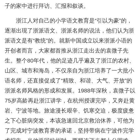
子的家中进行拜访、汇报和叙谈。
浙江人对自己的小学语文教育是“引以为豪”的，
逐渐出现了浙派语文、浙派名师的说法，他们认为浙
派语文是有“教统”的。就新中国成立以来浙派小语的
开创者而言，大家都首推从浙江走出去的袁微子先
生。整个80年代，他的足迹几乎遍及了浙江的农村、
山区、城市和海岛，不仅亲自为浙江培养了一大批小
语名师，还直接促成了“精致、和谐、大气、开放”的
浙派名师风格的形成和发展。1988年深秋，袁微子以
75岁高龄再赴浙江讲学，在杭州授课完毕，又奔赴黄
岩、宁波等地。旅途漫长艰辛、饥寒交迫，极度疲惫
之下心脏病突发，本该急速回北京救治休养，可他为
了完成对宁波教育界的承诺，坚持带病在宁波作完学