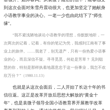
到这次会面对朱雪丹震动很大，也更加坚定了她献身
小语教学事业的决心。一老一少也由此结下了“师生
缘”。
“我不避浅陋地谈论小语教学的理想，你默默地听，一
次两次的记着，记着，有你的笔记为凭，我感到江南有了事
业上的旅伴。……我老了，别无遗产，只有一份热爱小语事
业的心，而且深信不疑。寻寻觅觅，何处是芳草？ 见到聪
慧的你，特别是那样执着地愿意忠于这一份事业，我怎不欢
欣万分？”（1980.11.13）
也就是从这次会面后，二人开始了长达十年的书
信往返。这正是改革开放后思想大解放的“黄金十
年”，也是袁微子领导全国小语教育界开展教学改革