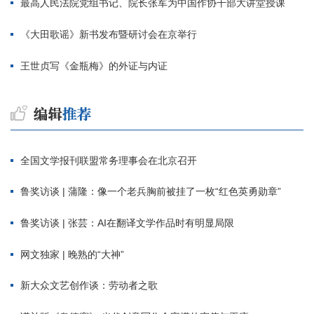
最高人民法院党组书记、院长张军为中国作协干部大讲堂授课
《大田歌谣》新书发布暨研讨会在京举行
王世贞写《金瓶梅》的外证与内证
全国文学报刊联盟常务理事会在北京召开
鲁奖访谈 | 蒲隆：像一个老兵胸前被挂了一枚“红色英勇勋章”
鲁奖访谈 | 张芸：AI在翻译文学作品时有明显局限
网文独家 | 晚熟的“大神”
新大众文艺创作谈：劳动者之歌