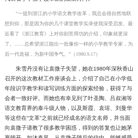
“一提到浙江的小学语文教学改革，我总会很自然地联
想到你，那是因为你的几个课堂教学实录使我深受启发。最
近看了《浙江教育》上对你刻苦用功的介绍，印象就更深
了。……总希望浙江能出一批像你一样的小学教学专家，为
后一代造福，为新中国争气。”（1980.9.17）
朱雪丹没有让袁微子失望，她在1980年深秋香山
召开的这次教材工作座谈会上，介绍了自己在小学低
年段识字教学和读写训练方面的探索经验，获得了与
会者一致好评。而她也有幸见到了叶圣陶、吕叔湘等
语文教育界的泰斗级人物，以及斯霞、袁瑢、刘曼华
等这些在“文革”之前就已经成名的语文名师，并当面
向袁微子请教了很多教学困惑，得到的答复也让她茅
塞顿开、如沐春风。从袁微子随后的信中，能够感受