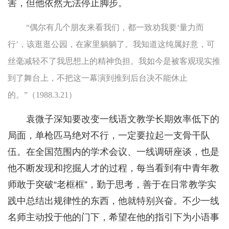
害，但他依然无法停止脚步。
“偶尔有几个朋友来看我们，都一致劝我要‘量力而
行’，该逛逛公园，在家里躺躺了。我知道这纯属好意，可
丝毫减轻不了我思想上的精神负担。我如今是被客观现实推
到了舞台上，不把这一幕演到推到后台决不能休止
的。”（1988.3.21）
袁微子深知要改变一线语文教学长期效率低下的
局面，单枪匹马绝对不行，一定要拉起一支骨干队
伍。在全国范围内的学术会议、一线调研座谈，也是
他不断发现和挖掘人才的过程，每当看到有中青年教
师敢于突破“老框框”，勤于思考，善于在日常教学实
践中总结出规律性的东西，他就特别兴奋。不少一线
名师主动投于他的门下，希望在他的指引下为小语事