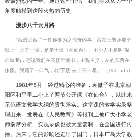
轰轰烈烈的十年。通过这些书信，我们得以从另一个
角度触摸到这段火热的历史。
漫步八千云月路
“我最近做了一件你要为之惊奇的事。我在王老师那个
班上，上了一课，是第十册《在仙台》。不少人不是叫‘深
难重’吗，还说我们在高楼里编书，主观主义，左的东西在
作怪。我赌了一口气，就‘下楼’去上它一课。”（1981.5.15）
1981年5月，经过精心的准备，袁微子在北京朝
阳区和平里二小上了两节公开课《在仙台》，以此来
示范语文教学大纲的贯彻落实。这堂课的教学实录整
理出来，发表在《人民教育》等报刊上被广大小学老
师揣摩分析。实况录像也被大量复制，在全国进行传
播。后来，它的影响还走出了国门，日本广岛大学教