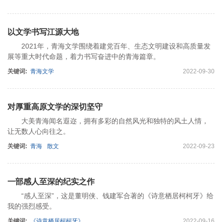
以文学书写江源大地
2021年，青海文学围绕着建党百年、生态文明建设和高质量发
展等重大时代命题，着力书写奋进中的青海篇章。
关键词:
青海文学
2022-09-30
对厚重高原文学的深切坚守
大美青海闻名遐迩，拥有多彩的自然风光和独特的风土人情，
让无数人心向往之。
关键词:
青海
散文
2022-09-23
一部感人至深的纪实之作
“感人至深”，这是董明侠、钱建军合著的《诗意栖居柯柯牙》给
我的强烈感受。
关键词:
《诗意栖居柯柯牙》
2022-09-16