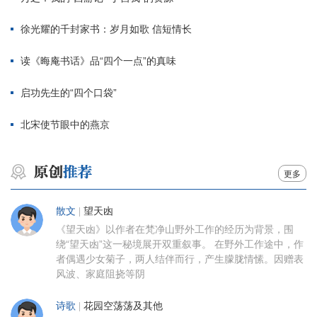
徐光耀的千封家书：岁月如歌 信短情长
读《晦庵书话》品“四个一点”的真味
启功先生的“四个口袋”
北宋使节眼中的燕京
更多
散文
|
望天凼
《望天凼》以作者在梵净山野外工作的经历为背景，围
绕“望天凼”这一秘境展开双重叙事。 在野外工作途中，作
者偶遇少女菊子，两人结伴而行，产生朦胧情愫。因赠表
风波、家庭阻挠等阴
诗歌
|
花园空荡荡及其他