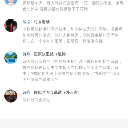
仍然是冬天。目力所及花园空无 一花。翻转的干土，被黑
色防护网 遮覆的部分应该播下了花种
散文
|
村医老杨
老杨用他精湛的医疗技术，和他纯洁无瑕的医德，温暖呵
护着村民的健康。他的人格魅力，他甘愿奉献的高尚情
操，在一个少年的眼里，跟星辰一样璀璨夺目。
诗歌
|
屈原故里帖（组诗）
诗人白河泛舟的《屈原故里帖》以五首环环相扣的诗篇，
将屈原精神从历史文本植入当代秭归的山水与日常。诗
中，“橘颂”化为漫山脐橙与糖度检测仪，“九畹芝兰”演变
为丝绵茶与直播间的
诗歌
|
假如时间会说话（外三首）
假如时间会说话