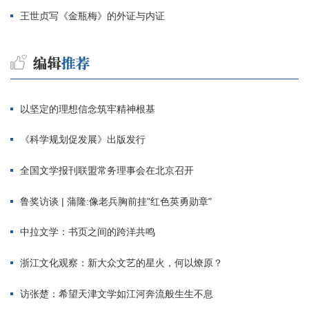
王世贞写《金瓶梅》的外证与内证
以坚定的理想信念筑牢精神根基
《科学规划促发展》出版发行
全国文学报刊联盟常务理事会在北京召开
鲁奖访谈 | 蒲隆:像老兵胸前挂"红色英勇勋章"
中拉文学：书页之间的跨洋共鸣
浙江文化观察：新大众文艺的星火，何以燎原？
访张楚：希望天津文学如江河奔流般生生不息