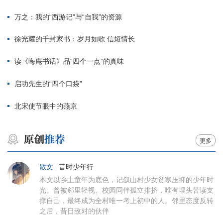
万之：我的“西游记”与“自我”的资源
徐光耀的千封家书：岁月如歌 信短情长
读《晦庵书话》品“四个一点”的真味
启功先生的“四个口袋”
北宋使节眼中的燕京
更多
散文
|
昔时少年行
本文以乡土童年为底色，记叙山村少女贫寒压抑的少年时
光。曾被邻里轻视、校园同伴孤立排挤，唯有埋头苦读支
撑自己，最终成为全村唯一考上初中的人。邻里态度反转
之后，昔日敌对的伙伴