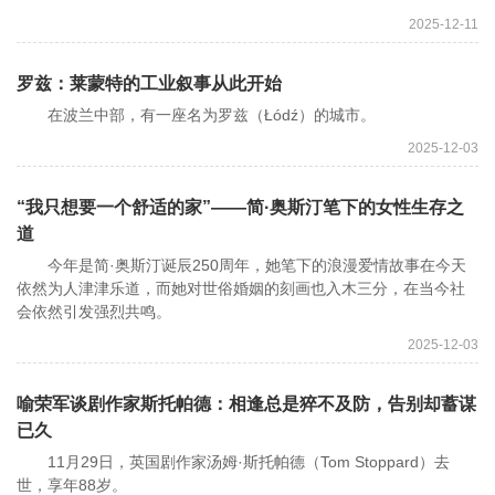
2025-12-11
罗兹：莱蒙特的工业叙事从此开始
在波兰中部，有一座名为罗兹（Łódź）的城市。
2025-12-03
“我只想要一个舒适的家”——简·奥斯汀笔下的女性生存之
道
今年是简·奥斯汀诞辰250周年，她笔下的浪漫爱情故事在今天
依然为人津津乐道，而她对世俗婚姻的刻画也入木三分，在当今社
会依然引发强烈共鸣。
2025-12-03
喻荣军谈剧作家斯托帕德：相逢总是猝不及防，告别却蓄谋
已久
11月29日，英国剧作家汤姆·斯托帕德（Tom Stoppard）去
世，享年88岁。