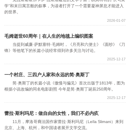
学”和末日寓言般的叙事，为读者打开了一个需要凝神屏息才能进入
的世界。
2026-01-07
毛姆逝世60周年｜在人生的地毯上编织图案
当提到威廉·萨默塞特·毛姆时，《月亮和六便士》《面纱》《刀
锋》等他笔下的长篇小说经常得到许多关注与讨论。
2025-12-17
一个村庄、三四户人家和永远的简·奥斯丁
简·奥斯丁的长篇小说《傲慢与偏见》首次出版于1813年，图为
根据小说改编的同名电影剧照 今年是简·奥斯丁诞辰250周年。
2025-12-17
蕾拉·斯利玛尼：做自由的女性，我们不必内疚
11月，摩洛哥裔法国作家蕾拉·斯利玛尼（Leïla Slimani）来到
北京、上海、杭州，和中国读者展开文学交流。