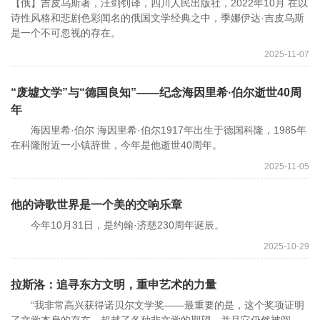
【俄】吉皮乌斯著，汪剑钊译，四川人民出版社，2022年10月 在以
诗性风格和悲剧色彩闻名的俄国文学经典之中，季娜伊达·吉皮乌斯
是一个不可忽视的存在。
2025-11-07
“废墟文学”与“德国良知”——纪念海因里希·伯尔逝世40周
年
海因里希·伯尔 海因里希·伯尔1917年出生于德国科隆，1985年
在科隆附近一小镇辞世，今年是他逝世40周年。
2025-11-05
他的诗歌世界是一个美的交响乐章
今年10月31日，是约翰·济慈230周年诞辰。
2025-10-29
拉斯洛：追寻东方文明，重申艺术的力量
“我非常高兴获得诺贝尔文学奖——最重要的是，这个奖项证明