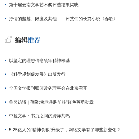
第十届云南文学艺术奖评选结果揭晓
抒情的超越、限度及其他——评艾伟的长篇小说《春歌》
以坚定的理想信念筑牢精神根基
《科学规划促发展》出版发行
全国文学报刊联盟常务理事会在北京召开
鲁奖访谈 | 蒲隆:像老兵胸前挂"红色英勇勋章"
中拉文学：书页之间的跨洋共鸣
5.25亿人的“精神食粮”升级了，网络文学有了哪些新变化？