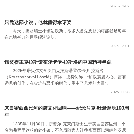
2025-12-02
只凭这部小说，他就值得拿诺奖
今天，提起瑞士小镇达沃斯，很多人首先想起的可能就是每年
在此地举办的世界经济论坛。
2025-12-01
诺奖得主克拉斯诺霍尔卡伊·拉斯洛的中国精神寻踪
2025年诺贝尔文学奖由克拉斯诺霍尔卡伊·拉斯洛
（Krasznahorkai László）摘得，授奖词称，他“以震撼人心、富有
远见的创作，在灾难与恐惧的时代，重申了艺术的力量”。
2025-11-28
来自密西西比河的跨文化回响——纪念马克·吐温诞辰190周
年
1835年11月30日，萨缪尔·克莱门斯出生于美国密苏里州一个
名为弗罗里达的偏僻小镇，不久后随家人迁往密西西比河畔的汉尼