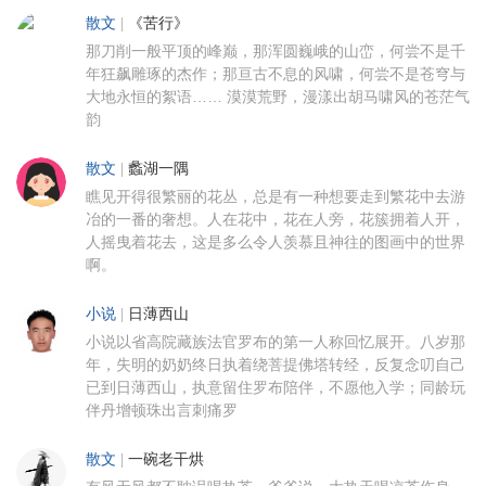
散文
|
《苦行》
那刀削一般平顶的峰巅，那浑圆巍峨的山峦，何尝不是千
年狂飙雕琢的杰作；那亘古不息的风啸，何尝不是苍穹与
大地永恒的絮语…… 漠漠荒野，漫漾出胡马啸风的苍茫气
韵
散文
|
蠡湖一隅
瞧见开得很繁丽的花丛，总是有一种想要走到繁花中去游
冶的一番的奢想。人在花中，花在人旁，花簇拥着人开，
人摇曳着花去，这是多么令人羡慕且神往的图画中的世界
啊。
小说
|
日薄西山
小说以省高院藏族法官罗布的第一人称回忆展开。八岁那
年，失明的奶奶终日执着绕菩提佛塔转经，反复念叨自己
已到日薄西山，执意留住罗布陪伴，不愿他入学；同龄玩
伴丹增顿珠出言刺痛罗
散文
|
一碗老干烘