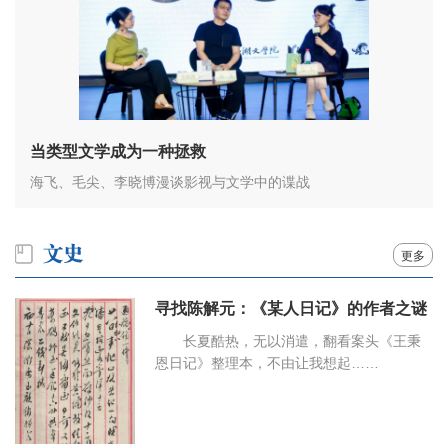
当类型文学成为一种拯救
海飞、毛尖、李晓博漫谈影视与文学中的谍战
更多
寻找陈解元：《某人日记》的作者之谜
长夏酷热，无以消遣，翻看案头《王秉
恩日记》整理本，不由让我想起……