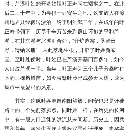
时，芦溪叶姓的开基始祖叶正寿尚在襁褓之中。在此
后二三十年中，为寻得一处安生之地，这支族人在漳
州地界几经辗转漂泊，终于明洪武二年，在成年的叶
正寿带领下，历尽千辛万苦来到群山环抱的平和芦
溪，在其东溪与北溪汇合处，“开炉造窑，垦治田
野，请纳米册”，从此落地生根，开辟了叶姓新家
园。至叶处侯时，叶姓已在芦溪开基四百多年，如今
人口占芦溪一半。当年，叶正寿为三个儿子分爨时种
下的三棵榕树苗，如今枝繁叶茂已成参天大树，成为
集市中最显眼的风景。
其实，这脉叶姓源自南阳望族，同安也只是迁徙
路上的一个先前落脚点。同叶姓一样，在历史的长河
中，有一股人口迁徙的洪流从未间断。历史上，因兵
燹和荒年，曾发生五次大规模汉民南迁现象，史称客