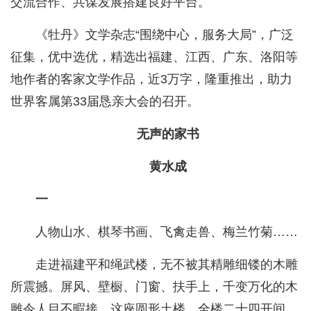
交流合作、共谋发展搭建良好平台。
《牡丹》文学杂志“围绕中心，服务大局”，广泛
征集，优中选优，精选出福建、江西、广东、洛阳等
地作者的客家文学作品，近3万字，隆重推出，助力
世界客属第33届恳亲大会的召开。
无声的家书
黄水成
一
人物山水、棋琴书画、飞禽走兽、梅兰竹菊……
走进福建平和绳武楼，无不被其精雕细镂的木雕
所震撼。屏风、壁橱、门窗、扶手上，千变万化的木
雕令人目不暇接，这座圆形土楼，全楼二十四开间，