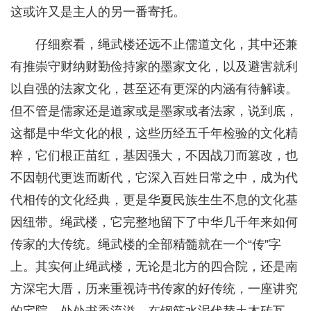
这或许又是主人的另一番寄托。
仔细察看，绳武楼还远不止儒道文化，其中还兼
有推崇守财纳财勤俭持家的墨家文化，以及避害就利
以自强的法家文化，甚至还有更深的内涵有待解读。
但不管是儒家还是道家或是墨家或者法家，说到底，
这都是中华文化的根，这些历经五千年检验的文化精
粹，它们根正苗红，基因强大，不因战刀而篡改，也
不因朝代更迭而断代，它深入百姓日常之中，成为代
代相传的文化经典，更是华夏民族生生不息的文化基
因纽带。绳武楼，它完整地留下了中华几千年来如何
传家的大传统。绳武楼的全部精髓就在一个“传”字
上。其实何止绳武楼，无论是北方的四合院，还是南
方深宅大厝，历来重视诗书传家的好传统，一座讲究