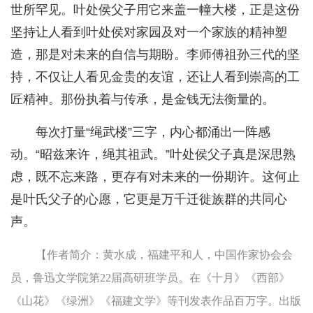
世所罕见。叶处侯父子用它来盖一幢大楼，正是这份
坚持让人看到叶处侯对家园及对一个家族的精神塑
造，那是对未来的自信与期盼。李师傅祖孙三代的坚
持，不仅让人看见金贵的友谊，还让人看到崇高的工
匠精神。那份执着与传承，是金钱无法衡量的。
每次打量“绳武楼”三字，内心都涌出一阵感
动。“昭兹来许，绳其祖武。”叶处侯父子真是深思熟
虑，既不忘来路，更存有对未来的一份期许。这何止
是叶氏父子的心愿，它更是万千迁徙族群的共同心
声。
【作者简介：黄水成，福建平和人，中国作家协会会
员，鲁迅文学院第22届高研班学员。在《十月》《西部》
《山花》《绿洲》《福建文学》等刊发表作品百万字。出版