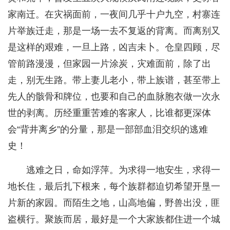
家南迁。在灾祸面前，一夜间几乎十户九空，村寨连
片举族迁走，那是一场一去不复返的背离。而离别又
是这样的艰难，一旦上路，凶吉未卜。仓皇四顾，尽
管前路漫漫，但家园一片涂炭，灾难面前，除了出
走，别无生路。带上妻儿老小，带上族谱，甚至带上
先人的骸骨和牌位，也要和自己的血脉胞衣做一次永
世的剥离。历经重重苦难的客家人，比谁都更深体
会“背井离乡”的分量，那是一部部血泪交织的逃难
史！
逃难之日，命如浮萍。为求得一地安生，求得一
地长住，最后扎下根来，每个族群都迫切希望开垦一
片新的家园。而陌生之地，山高地偏，野兽出没，匪
盗横行。聚族而居，最好是一个大家族都住进一个城