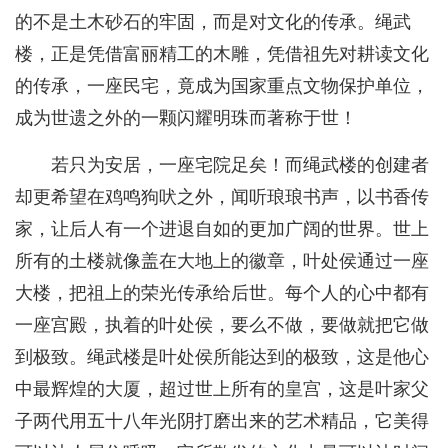
的不是土木砂石的牢固，而是对文化的传承。绳武
楼，正是凭借富丽精工的木雕，凭借祖先对耕读文化
的传承，一座民宅，竟成为国家重点文物保护单位，
成为世遗之外的一颗闪耀明珠而著称于世！
若只为安居，一座宅院足矣！而绳武楼的创建者
却更希望在鸡鸣狗吠之外，闻听琅琅书声，以书香传
家，让后人有一个进退自如的更加广阔的世界。世上
所有的土楼就像盖在大地上的徽章，叶处侯通过一座
大楼，把祖上的荣光传承给后世。每个人的心中都有
一座宫殿，执着的叶处侯，要么不做，要做就把它做
到极致。绳武楼是叶处侯所能达到的极致，这是他心
中最辉煌的大厦，超过世上所有的皇宫，这是叶家父
子两代用五十八年光阴打磨出来的艺术精品，它美得