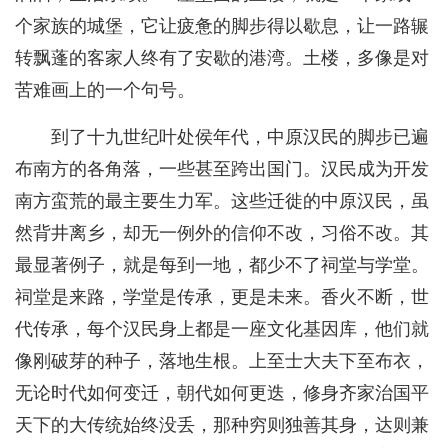
个家族的城堡，它让疲惫的脚步得以歇息，让一路辗
转飘蓬的客家人终有了安歇的港湾。土楼，多像是对
苦难画上的一个句号。
到了十九世纪叶处侯年代，中原汉民的脚步已遍
布南方的各角落，一些甚至跨出国门。汉民成为开发
南方蛮荒的最主要生力军。这些迁徙的中原汉民，虽
然背井离乡，却无一例外的信仰不改，习俗不改。其
最显著例子，就是每到一地，都少不了祠堂与学堂。
祠堂是来路，学堂是传承，更是未来。香火不断，世
代传承，每个汉民身上都是一座文化基因库，他们就
像刚破芽的种子，落地生根。上至士大夫下至布衣，
无论时代如何变迁，朝代如何更迭，修身齐家治国平
天下的大传统始终没丢，那种穷则独善其身，达则兼