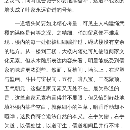
之灵气，同时也告诫子孙要继续奋斗，这道不包装的
墙头成了叶家永远奋进的号角。
一道墙头尚要如此精心考量，可见主人构建绳武
楼的谋略是何等之深、之精细。稍加留意便不难发
现，楼内的每一处都被细细编排过，绳武楼没有空余
的地方。从一楼到三楼，大楼内随处可见儒道两家文
化元素。但从木雕所表达内容来看，明显能感受到儒
家的味道更浓烈些。然而，瓦槽间，墙头上，在泥塑
与壁画、斗拱与窗棂间，五行、暗八宝、三花聚顶、
五气朝元，这些道家元素又无处不在。最为称道的
是，这些道家元素布置得并不显眼，但又恰到好处地
填补楼内某些空白，就像细小的兰草，暗香浮动却不
喧哗，这反倒符合道法自然的本义。左手为儒，右手
为道，以儒处世，以道守生，儒道相间且并行不悖，