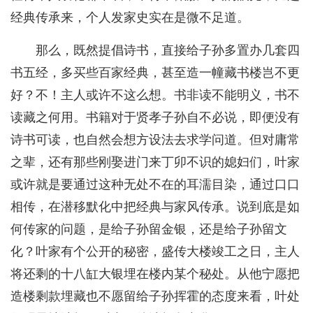
经典传承来，个人发家史实在是微不足道。
那么，既然提倡诗书，直接给子孙多置办几套四
书五经，多买些百家经典，甚至造一幢藏书楼岂不更
好？不！主人或许不这么想。书非读不能明义，书不
读藏之何用。书籍对于贤孝子孙自不必说，即便没有
诗书可读，也自然会想方设法去求学问道。但对庸常
之辈，还有那些刚娶进门来丁卯不识的媳妇们，叶家
或许就是要通过这种无处不在的耳濡目染，通过口口
相传，在潜移默化中把经典与家风传承。说到底是如
何传家的问题，是给子孙留金银，还是给子孙留文
化？叶家有个公开的秘密，盛传大楼竣工之日，主人
将还剩的十八缸大银埋在楼内某个秘处。从他宁愿把
造楼剩款埋藏也不愿留给子孙挥霍的态度来看，叶处