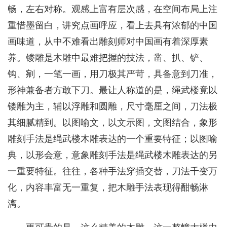
畅，左右对称。观感上富有层次感，在空间布局上注
重惜墨留白，讲究点画呼应，看上去具有浓郁的中国
画味道，从中不难看出雕刻师对中国画有着深厚素
养。镂雕是木雕中最难把握的技法，凿、扒、铲、
钩、剜，一笔一画，用刀极其严苛，具备意到刀准，
形神兼备者方敢下刀。最让人称道的是，绳武楼竟以
镂雕为主，辅以浮雕和圆雕，尺寸毫厘之间，刀法极
其细腻精到。以图喻文，以文示图，文图结合，象形
雕刻手法是绳武楼木雕表达的一个重要特征；以图喻
典，以形会意，意象雕刻手法是绳武楼木雕表达的另
一重要特征。往往，各种手法穿插交替，刀法千变万
化，内容丰富无一重复，把木雕手法表现得酣畅淋
漓。