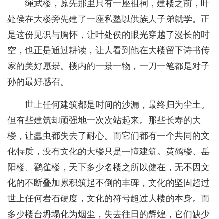
绳武楼，原先那里只有一座祖祠，建楼之前，叶
处侯在大楼旁先建了一座私塾以供族人子弟就学。正
是这份见识与胸怀，让叶处侯的眼光穿越了漫长的时
空，也正是通过耕读，让人看到他在大楼留下诗书传
家的美好愿景。楼内的一景一物，一刀一笔都是对子
孙的最好感召。
世上任何建筑都是时间的沙漏，最终归为尘土。
但有些建筑却顽强地一次次站起来。那些长寿的大
楼，让蠹虫都失去了耐心。而它们都有一个共同的文
化特质，没有文化的大楼只是一幢建筑。黄鹤楼、岳
阳楼、鹳雀楼，天下多少名楼之所以健在，无不因文
化的不断叠加累积筑起不倒的丰碑，文化的坚固超过
世上任何岩石硬度，文化的符号超过大楼的本身。而
多少楼台坍塌化为烟尘，失去往日的辉煌，它们缺少