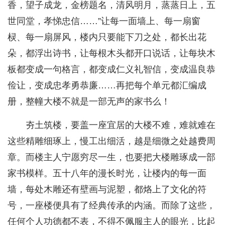
香，望子成龙，金榜题名，清风明月，蒸蒸日上，五
世同堂，孝悌忠信……”让每一面墙上、每一扇窗
棂、每一扇屏风，楼内只要能下刀之处，都长出花
朵，都浮出诗书，让每根木头都开口说话，让每块木
板都变成一句格言，都变成仁义礼智信，变成温良恭
俭让，变成忠孝勇恭廉……再把每个单元都汇编成
册，整幢大楼不就是一部无声的家书么！
夯土筑楼，要盖一座宜居的大楼不难，难就难在
这些精雕细琢上，慢工出细活，越是细微之处越费周
章。而楼主人宁愿穷尽一生，也要把大楼雕琢成一部
家书模样。五十八年的漫长时光，让楼内的每一面
墙，每处木雕还有壁画与泥塑，都烙上了文化的符
号，一座楼便具有了经典传承的内涵。而除了这些，
任何个人功德都不表，不得不佩服主人的眼光，比起