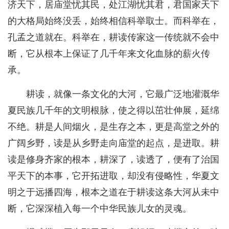
济天下，居庙堂忧其民，处江湖忧其君，君国家天下
的大格局始终没丢，始终相信科举取士。而科举在，
孔孟之道就在。科举在，耕读传家这一传统就不会中
断，它从根本上保证了几千年来文化血脉的薪火传
承。
耕读，就像一条文化的大河，它最广泛地灌溉华
夏民族几千年的文明根脉，使之得以茁壮伸展，延绵
不绝。耕是人间烟火，是生存之本，更是高堂之外的
广阔乡野，读是从乡野走向庙堂的起点，是进取。耕
读是修身齐家的根本，耕深了，读透了，便有了治国
平天下的本事，它开拓进取，却没有侵略性，华夏文
明之于远播四海，根本之道在于耕读这条大河从未中
断，它深深植入每一个中华民族儿女的灵魂。