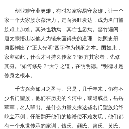
创业难守业更难，有时发家容易守家难，让一个
家一个大家族永葆活力，走向兴旺发达，成为名门望
族难上加难。其兴也勃焉，其亡也忽焉。罄竹遍阅，
唐太宗悟出以他人为镜来匡得失的道理；烛照史册，
康熙刨出了“正大光明”四字作为朝纲之本。国如此，
家亦如此，什么才可持久传家？“欲齐其家者，先修
其身。”如何修身？“大学之道，在明明德。”明德才是
修身之根本。
千古兴衰如月之盈亏。只是，几千年来，仍有不
少名门望族，他们在历史的长河中，或隐或显，岳岳
荦荦，名人辈出。是什么力量支撑这些名门望族始终
屹立不倒，仔细翻开他们的族谱便不难发现，他们都
有一个永世传承的家训，钱氏、颜氏、曾氏、黄氏、