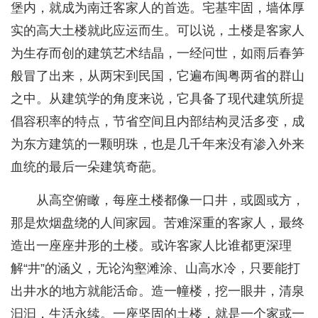
堡内，就成为南迁客家人的首选。宅基牢固，墙体厚
实的高大土楼就此应运而生。可以说，土楼是客家人
为生存而创的建筑艺术结晶，一经问世，如雨后春笋
般冒了出来，从两宋到民国，它遍布闽粤两省的群山
之中。从建筑学的角度来说，它具备了现代建筑所提
倡容积率的特点，节省空间且内部结构灵活多变，成
为东方建筑的一颗明珠，也是几千年来没有渗入外来
血统的最后一朵建筑奇葩。
从高空俯瞰，每座土楼都像一口井，或圆或方，
那是炊烟盘绕的人间家园。苦难深重的客家人，最终
造出一座座井形的土楼。或许客家人比谁都更深理
解“井”的涵义，无论沟壑滩涂、山高水冷，只要能打
出井水的地方就能活命。造一幢楼，挖一眼井，清泉
汩汩，生活永续。一座坚固的土楼，就是一个家或一