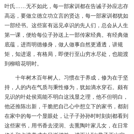
叶氏……无不如此，每一部家训都在告诫子孙应志存
高远，要做立德立功立言的贤达，每一部家训都犹如
一部经书。这些富有远见卓识的先人们，总会从人生
第一课，便给每位子孙送上一部传家经典。有经典做
底蕴，进而明德修身，做人做事自然更通透，讲规
矩，知进退，有格局，即便行至山穷水尽处，也能渡
到柳暗花明时。
十年树木百年树人。习惯在于养成，修为在于坚
持，人的内在气质与秉性修为，犹如滴水穿石。颇有
见识的叶处侯焉能不明白这浅显之理，他不但明白，
他还推陈出新，干脆把自己心中想立下的家书，都刻
在家中的每一个显眼处，让子子孙孙时时刻刻都看到
这些家书，用书香去浸润、去熏陶叶家儿女，在日常