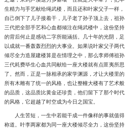
生精力与手艺献给绳武楼，而且还和叶家父子一样，
自己倒下了儿子接着干，儿子老了孙子顶上去，祖孙
三代把全部手艺和心血都倾注在绳武楼中，这份坚持
的背后何止是感动二字所能涵括。几十年的光阴，足
以成就一番轰轰烈烈的大事业。如果说叶家父子两代
倾尽全力造屋建楼算是在情理之中，那么李师傅祖孙
三代耗费毕生心血共同献给一座大楼就有点匪夷所思
了。然而，正是一脉相承的家学渊源，才让大楼里的
所有木雕有了统一的风格，也让整幢大楼有了艺术般
的品质，这品质比黄金还珍贵，他们留下了那个时代
的风格，它超越了时空成为今日之国宝。
人生苦短，一生中若能干成一件像样的事就值得
称道。叶李两家都为同一座大楼倾尽全力，这份坚持