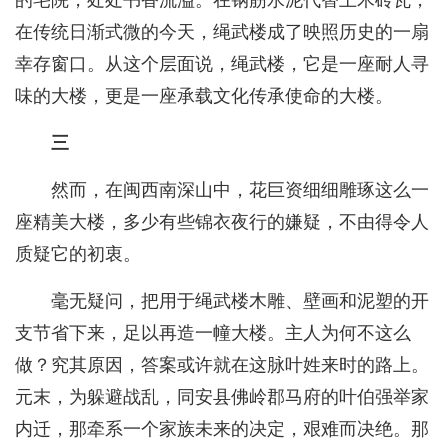
的宅院，处处书香流溢。在钢筋水泥代替土木砖瓦，
在传统日渐式微的今天，绳武楼成了映照历史的一扇
幸存窗口。从这个层面说，绳武楼，它是一座耐人寻
味的大楼，更是一座承载文化传承使命的大楼。
三
然而，在闽西南深山中，花巨资细细雕琢这么一
座精美大楼，多少有些锦衣夜行的嫌疑，不由得令人
质疑它的初衷。
毫无疑问，把用于绳武楼木雕、壁画和泥塑的开
支节省下来，足以再造一幢大楼。主人为何不这么
做？究其原因，答案或许就在这脉叶姓来时的路上。
元末，为躲避战乱，同安县佛岭郡马府的叶伯强举家
内迁，那牵系一个家族未来的决定，艰难而决绝。那