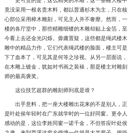
更可贵的是，这么精美的木雕，这一整幢大楼中
竟没采用一根名贵木料，都以普通杉木为主，只在核
心部位采用樟木雕刻，可见主人并不奢靡。然而，一
楼的各厅堂中，那些精雕细镂的木雕却贴上金箔，至
今看上去还金光闪烁。毋庸置疑，这些都是绳武楼木
雕中的精品力作，它们代表绳武楼的脸面，楼主可是
下了血本了，可见其是何等之珍视。从另一层面说，
在木雕上镀金，犹如对书画之装裱，那是楼主对雕刻
师的最高褒奖。
这位技艺超群的雕刻师到底是谁？
出乎意料，把一座大楼雕出花来的不是别人，正
是叶处侯年轻时在广东就学时的一位好同窗。更令人
感动的是，这位李姓同窗一诺千金，不但答应叶处侯
之邀，来到芦溪这穷乡僻壤一住就是大半辈子，把毕