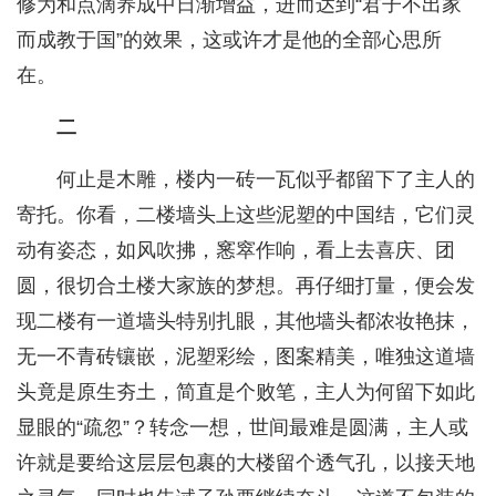
修为和点滴养成中日渐增益，进而达到“君子不出家
而成教于国”的效果，这或许才是他的全部心思所
在。
二
何止是木雕，楼内一砖一瓦似乎都留下了主人的
寄托。你看，二楼墙头上这些泥塑的中国结，它们灵
动有姿态，如风吹拂，窸窣作响，看上去喜庆、团
圆，很切合土楼大家族的梦想。再仔细打量，便会发
现二楼有一道墙头特别扎眼，其他墙头都浓妆艳抹，
无一不青砖镶嵌，泥塑彩绘，图案精美，唯独这道墙
头竟是原生夯土，简直是个败笔，主人为何留下如此
显眼的“疏忽”？转念一想，世间最难是圆满，主人或
许就是要给这层层包裹的大楼留个透气孔，以接天地