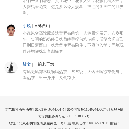
冶的一番的奢想。人在花中，花在人旁，花簇拥着人开，
人摇曳着花去，这是多么令人羡慕且神往的图画中的世界
啊。
小说
|
日薄西山
小说以省高院藏族法官罗布的第一人称回忆展开。八岁那
年，失明的奶奶终日执着绕菩提佛塔转经，反复念叨自己
已到日薄西山，执意留住罗布陪伴，不愿他入学；同龄玩
伴丹增顿珠出言刺痛罗
散文
|
一碗老干烘
有风无风都不耽误喝热茶，爷爷说，大热天喝凉茶伤身，
喝热茶，出一身汗，反倒凉快。
文艺报社版权所有 |
京ICP备16044554号
| 京公网安备110402440007号 |
互联网新
闻信息服务许可证（10120180023）
地址：北京市朝阳区农展馆南里10号15层 联系电话：010-65389115 邮箱：