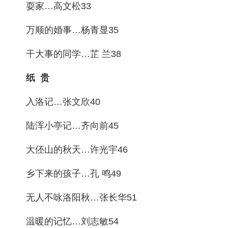
耍家…高文松33
万顺的婚事…杨青显35
干大事的同学…芷 兰38
纸 贵
入洛记…张文欣40
陆浑小亭记…齐向前45
大伾山的秋天…许光宇46
乡下来的孩子…孔 鸣49
无人不咏洛阳秋…张长华51
温暖的记忆…刘志敏54