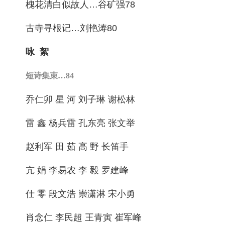
槐花清白似故人…谷矿强78
古寺寻根记…刘艳涛80
咏 絮
短诗集束…84
乔仁卯 星 河 刘子琳 谢松林
雷 鑫 杨兵雷 孔东亮 张文举
赵利军 田 茹 高 野 长笛手
亢 娟 李易农 李 毅 罗建峰
仕 零 段文浩 崇潇淋 宋小勇
肖念仁 李民超 王青寅 崔军峰