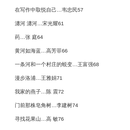
在写作中取悦自己…韦忠民57
瀍河 瀍河…宋光耀61
药…张 庭64
黄河如海蓝…高芳菲66
一条河和一个村庄的蜕变…王富强68
漫步洛浦…王雅娟71
我家的燕子…陈 震72
门前那株皂角树…李建树74
寻找花果山…高 敏76