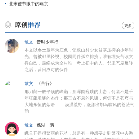
北宋使节眼中的燕京
更多
散文
|
昔时少年行
本文以乡土童年为底色，记叙山村少女贫寒压抑的少年时
光。曾被邻里轻视、校园同伴孤立排挤，唯有埋头苦读支
撑自己，最终成为全村唯一考上初中的人。邻里态度反转
之后，昔日敌对的伙伴
散文
|
《苦行》
那刀削一般平顶的峰巅，那浑圆巍峨的山峦，何尝不是千
年狂飙雕琢的杰作；那亘古不息的风啸，何尝不是苍穹与
大地永恒的絮语…… 漠漠荒野，漫漾出胡马啸风的苍茫气
韵
散文
|
蠡湖一隅
瞧见开得很繁丽的花丛，总是有一种想要走到繁花中去游