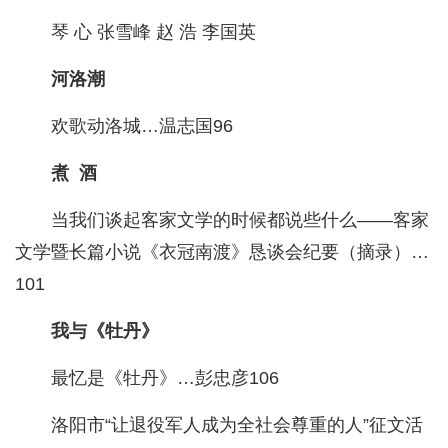
琴 心 张雪峰 赵 浩 李国英
河洛潮
欢歌动洛城…温志国96
煮 酒
当我们谈起客家文学的时候都说些什么——客家
文学暨长篇小说《衣冠南渡》恳谈会纪要（摘录）…
101
我与《牡丹》
最忆是《牡丹》…彭忠彦106
洛阳市“让退役军人成为全社会尊重的人”征文活