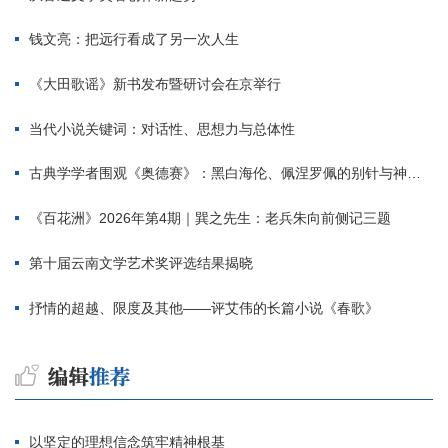
钱文亮：把远行看成了另一次人生
《大田歌谣》新书发布暨研讨会在京举行
当代小说关键词：对话性、思想力与总体性
古典学学者围观《奥德赛》：黑白海伦、佩涅罗佩的别针与神秘入侵者
《百花洲》2026年第4期｜巽之先生：老兵朱向前侧记三题
第十届云南文学艺术奖评选结果揭晓
抒情的超越、限度及其他——评艾伟的长篇小说《春歌》
以坚定的理想信念筑牢精神根基