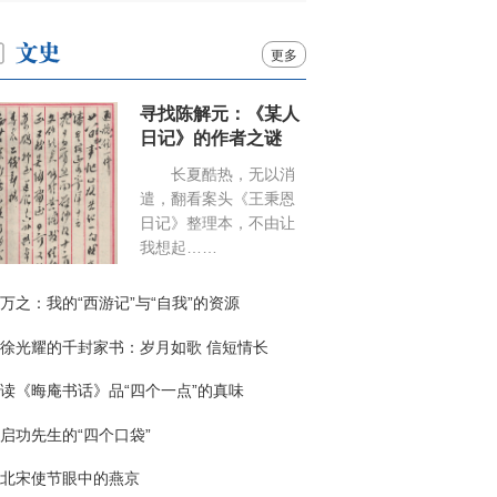
更多
寻找陈解元：《某人
日记》的作者之谜
长夏酷热，无以消
遣，翻看案头《王秉恩
日记》整理本，不由让
我想起……
万之：我的“西游记”与“自我”的资源
徐光耀的千封家书：岁月如歌 信短情长
读《晦庵书话》品“四个一点”的真味
启功先生的“四个口袋”
北宋使节眼中的燕京