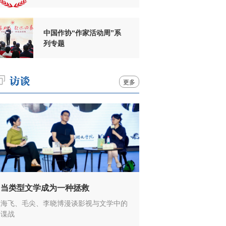
周年
中国作协“作家活动周”系
列专题
更多
当类型文学成为一种拯救
海飞、毛尖、李晓博漫谈影视与文学中的
谍战