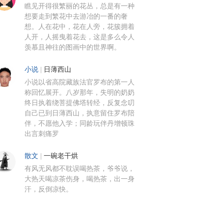
瞧见开得很繁丽的花丛，总是有一种
想要走到繁花中去游冶的一番的奢
想。人在花中，花在人旁，花簇拥着
人开，人摇曳着花去，这是多么令人
羡慕且神往的图画中的世界啊。
小说
|
日薄西山
小说以省高院藏族法官罗布的第一人
称回忆展开。八岁那年，失明的奶奶
终日执着绕菩提佛塔转经，反复念叨
自己已到日薄西山，执意留住罗布陪
伴，不愿他入学；同龄玩伴丹增顿珠
出言刺痛罗
散文
|
一碗老干烘
有风无风都不耽误喝热茶，爷爷说，
大热天喝凉茶伤身，喝热茶，出一身
汗，反倒凉快。