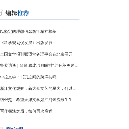
以坚定的理想信念筑牢精神根基
《科学规划促发展》出版发行
全国文学报刊联盟常务理事会在北京召开
鲁奖访谈 | 蒲隆:像老兵胸前挂"红色英勇勋章"
中拉文学：书页之间的跨洋共鸣
浙江文化观察：新大众文艺的星火，何以燎原？
访张楚：希望天津文学如江河奔流般生生不息
写作搁浅之后，如何再次启程