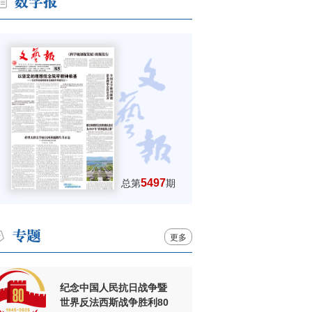
5497
总第
期
更多
纪念中国人民抗日战争暨
世界反法西斯战争胜利80