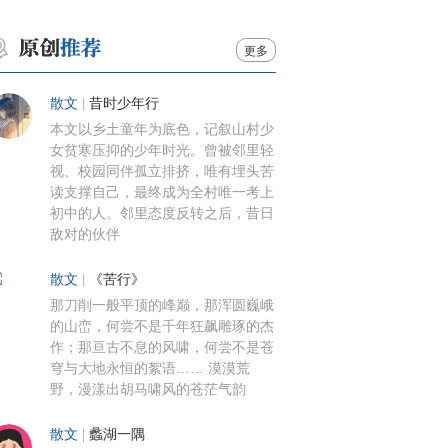
更多
散文
|
昔时少年行
本文以乡土童年为底色，记叙山村少
女贫寒压抑的少年时光。曾被邻里轻
视、校园同伴孤立排挤，唯有埋头苦
读支撑自己，最终成为全村唯一考上
初中的人。邻里态度反转之后，昔日
敌对的伙伴
散文
|
《苦行》
那刀削一般平顶的峰巅，那浑圆巍峨
的山峦，何尝不是千年狂飙雕琢的杰
作；那亘古不息的风啸，何尝不是苍
穹与大地永恒的絮语…… 漠漠荒
野，漫漾出胡马啸风的苍茫气韵
散文
|
蠡湖一隅