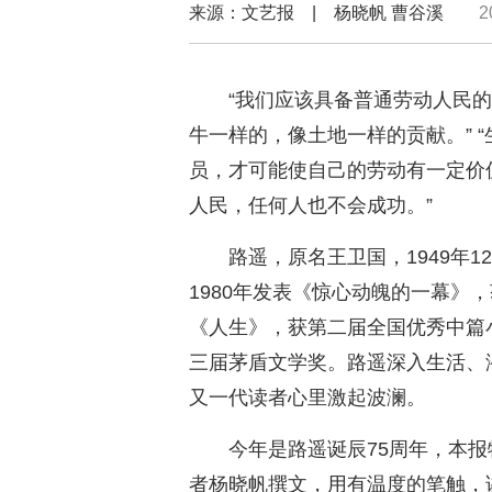
来源：文艺报 | 杨晓帆 曹谷溪
2
“我们应该具备普通劳动人民
牛一样的，像土地一样的贡献。” 
员，才可能使自己的劳动有一定价值
人民，任何人也不会成功。”
路遥，原名王卫国，1949年
1980年发表《惊心动魄的一幕》
《人生》，获第二届全国优秀中篇小
三届茅盾文学奖。路遥深入生活、
又一代读者心里激起波澜。
今年是路遥诞辰75周年，本
者杨晓帆撰文，用有温度的笔触，