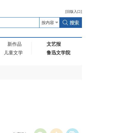
[
旧版
入口]
新作品
文艺报
儿童文学
鲁迅文学院