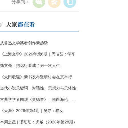
分享到：
从鲁迅文学奖看创作新趋势
《上海文学》2026年第8期｜周洁茹：学车
钱文亮：把远行看成了另一次人生
《大田歌谣》新书发布暨研讨会在京举行
当代小说关键词：对话性、思想力与总体性
古典学学者围观《奥德赛》：黑白海伦、佩涅罗佩的别针与神秘入侵者
《天涯》2026年第4期｜吴寻：猫女
本周之星 | 汤茫茫：虎贼（2026年第28期）