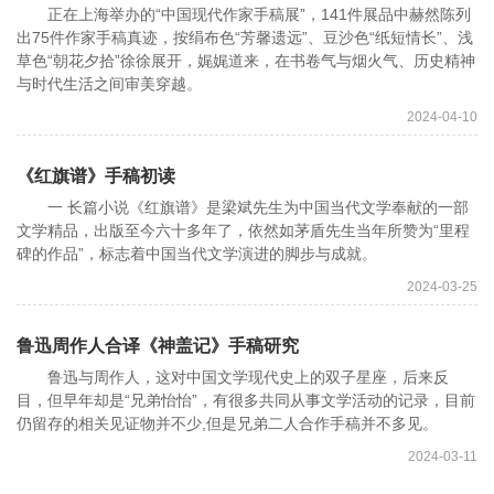
正在上海举办的“中国现代作家手稿展”，141件展品中赫然陈列
出75件作家手稿真迹，按绢布色“芳馨遗远”、豆沙色“纸短情长”、浅
草色“朝花夕拾”徐徐展开，娓娓道来，在书卷气与烟火气、历史精神
与时代生活之间审美穿越。
2024-04-10
《红旗谱》手稿初读
一 长篇小说《红旗谱》是梁斌先生为中国当代文学奉献的一部
文学精品，出版至今六十多年了，依然如茅盾先生当年所赞为“里程
碑的作品”，标志着中国当代文学演进的脚步与成就。
2024-03-25
鲁迅周作人合译《神盖记》手稿研究
鲁迅与周作人，这对中国文学现代史上的双子星座，后来反
目，但早年却是“兄弟怡怡”，有很多共同从事文学活动的记录，目前
仍留存的相关见证物并不少,但是兄弟二人合作手稿并不多见。
2024-03-11