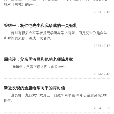
焮对《围城》的评价。
2024-12-18
管继平：杨仁恺先生和我珍藏的一页短札
昔时有很多专家学者并无学历与学术背景，而是凭借兴趣自学
和时间的累积，终成一代名师。
2024-12-17
周伦玲：父亲周汝昌和他的老师陈梦家
1949年，父亲正读大四，面临毕业。
2024-12-10
新近发现的金庸给陈向平的两封信
查良镛一九四六年六月三十日致陈向平函 今年是金庸诞辰100
周年。
2024-10-29