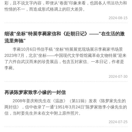
彩，且不说文字内容，即便从“卷面”印象来看，也因各人书法功力和
性情的不一，而造成形式格调上的巨大差异。
2024-08-15
细读“坐标”特展李蕤家信和《赴朝日记》——“在生活的激
流里奔驰”
李蕤10月6日书信手稿 “坐标”特展展览现场展示李蕤家书场景
2023年7月，北京“坐标——中国现代文学馆馆藏革命文物特展”迎来
了六件自武汉而来的珍贵展品，包含五封家信、一本日记，作者是
李蕤。
2024-07-30
再谈陈梦家致李小缘的一封信
2008年姜庆刚先生在《温故》（第11辑）发表《陈梦家先生的
两封信》，信中收录了一通“1951年3月24日”陈梦家致李小缘先生的
信，当时姜先生并未在文中附上原件照片。
2024-07-25