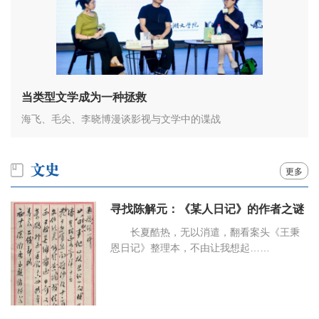
当类型文学成为一种拯救
海飞、毛尖、李晓博漫谈影视与文学中的谍战
更多
寻找陈解元：《某人日记》的作者之谜
长夏酷热，无以消遣，翻看案头《王秉
恩日记》整理本，不由让我想起……