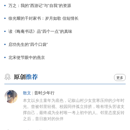
万之：我的“西游记”与“自我”的资源
徐光耀的千封家书：岁月如歌 信短情长
读《晦庵书话》品“四个一点”的真味
启功先生的“四个口袋”
北宋使节眼中的燕京
更多
散文
|
昔时少年行
本文以乡土童年为底色，记叙山村少女贫寒压抑的少年时
光。曾被邻里轻视、校园同伴孤立排挤，唯有埋头苦读支
撑自己，最终成为全村唯一考上初中的人。邻里态度反转
之后，昔日敌对的伙伴