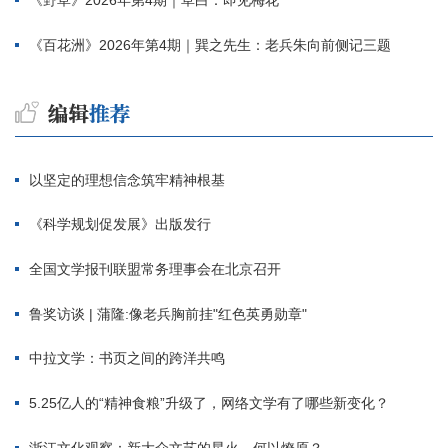
《野草》2026年第4期｜草白：即见梅花
《百花洲》2026年第4期｜巽之先生：老兵朱向前侧记三题
以坚定的理想信念筑牢精神根基
《科学规划促发展》出版发行
全国文学报刊联盟常务理事会在北京召开
鲁奖访谈 | 蒲隆:像老兵胸前挂"红色英勇勋章"
中拉文学：书页之间的跨洋共鸣
5.25亿人的“精神食粮”升级了，网络文学有了哪些新变化？
浙江文化观察：新大众文艺的星火，何以燎原？