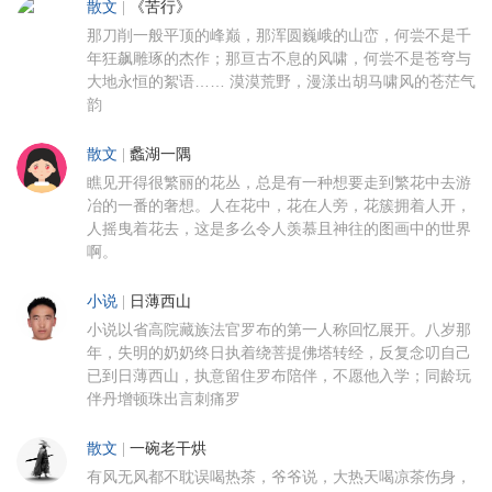
散文
|
《苦行》
那刀削一般平顶的峰巅，那浑圆巍峨的山峦，何尝不是千
年狂飙雕琢的杰作；那亘古不息的风啸，何尝不是苍穹与
大地永恒的絮语…… 漠漠荒野，漫漾出胡马啸风的苍茫气
韵
散文
|
蠡湖一隅
瞧见开得很繁丽的花丛，总是有一种想要走到繁花中去游
冶的一番的奢想。人在花中，花在人旁，花簇拥着人开，
人摇曳着花去，这是多么令人羡慕且神往的图画中的世界
啊。
小说
|
日薄西山
小说以省高院藏族法官罗布的第一人称回忆展开。八岁那
年，失明的奶奶终日执着绕菩提佛塔转经，反复念叨自己
已到日薄西山，执意留住罗布陪伴，不愿他入学；同龄玩
伴丹增顿珠出言刺痛罗
散文
|
一碗老干烘
有风无风都不耽误喝热茶，爷爷说，大热天喝凉茶伤身，