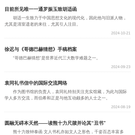
目前所见唯一一通罗振玉致胡适函
胡适一生致力于中国思想文化的现代化，因此他与旧派人物，
尤其是清室遗老的来往，尤其引人注目。
2024-10-21
徐迟与《哥德巴赫猜想》手稿档案
“哥德巴赫猜想”是世界近代三大数学难题之一。
2024-09-23
袁同礼书信中的国际交流网络
作为图书馆的负责人，袁同礼特别关注充实馆藏，为此与国际
学人多方交流，而伯希和正是与他互动颇多的人士之一。
2024-08-19
圆融无碍本天然——读熊十力尺牍并论其“丑书”
熊十力致钟泰函 文人书札亦如文人之形色，千姿百态丰富多