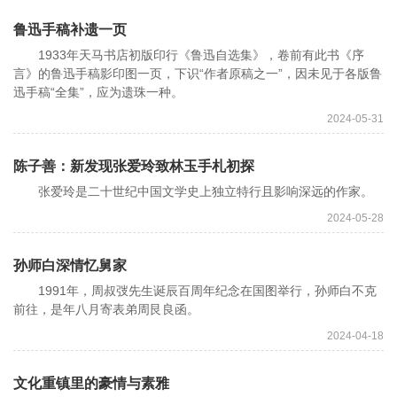
鲁迅手稿补遗一页
1933年天马书店初版印行《鲁迅自选集》，卷前有此书《序
言》的鲁迅手稿影印图一页，下识“作者原稿之一”，因未见于各版鲁
迅手稿“全集”，应为遗珠一种。
2024-05-31
陈子善：新发现张爱玲致林玉手札初探
张爱玲是二十世纪中国文学史上独立特行且影响深远的作家。
2024-05-28
孙师白深情忆舅家
1991年，周叔弢先生诞辰百周年纪念在国图举行，孙师白不克
前往，是年八月寄表弟周艮良函。
2024-04-18
文化重镇里的豪情与素雅