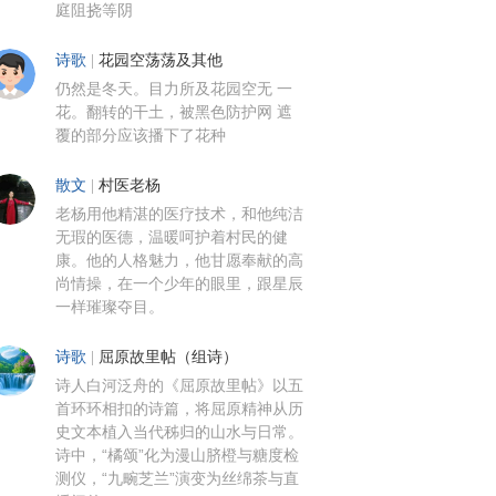
庭阻挠等阴
诗歌
|
花园空荡荡及其他
仍然是冬天。目力所及花园空无 一
花。翻转的干土，被黑色防护网 遮
覆的部分应该播下了花种
散文
|
村医老杨
老杨用他精湛的医疗技术，和他纯洁
无瑕的医德，温暖呵护着村民的健
康。他的人格魅力，他甘愿奉献的高
尚情操，在一个少年的眼里，跟星辰
一样璀璨夺目。
诗歌
|
屈原故里帖（组诗）
诗人白河泛舟的《屈原故里帖》以五
首环环相扣的诗篇，将屈原精神从历
史文本植入当代秭归的山水与日常。
诗中，“橘颂”化为漫山脐橙与糖度检
测仪，“九畹芝兰”演变为丝绵茶与直