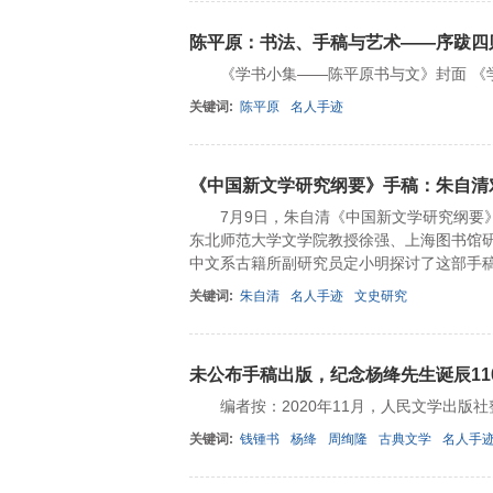
陈平原：书法、手稿与艺术——序跋四
《学书小集——陈平原书与文》封面 《学
关键词:
陈平原
名人手迹
《中国新文学研究纲要》手稿：朱自清
7月9日，朱自清《中国新文学研究纲要》
东北师范大学文学院教授徐强、上海图书馆
中文系古籍所副研究员定小明探讨了这部手
关键词:
朱自清
名人手迹
文史研究
未公布手稿出版，纪念杨绛先生诞辰11
编者按：2020年11月，人民文学出版
关键词:
钱锺书
杨绛
周绚隆
古典文学
名人手