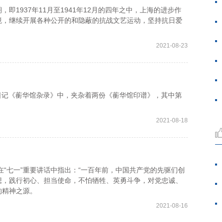
即1937年11月至1941年12月的四年之中，上海的进步作
境，继续开展各种公开的和隐蔽的抗战文艺运动，坚持抗日爱
2021-08-23
的日记《蘅华馆杂录》中，夹杂着两份《蘅华馆印谱》，其中第
2021-08-18
“七一”重要讲话中指出：“一百年前，中国共产党的先驱们创
想，践行初心、担当使命，不怕牺牲、英勇斗争，对党忠诚、
的精神之源。
2021-08-16