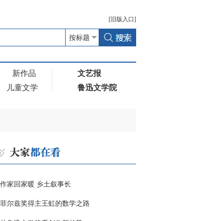
[
旧版
入口]
新作品
文艺报
儿童文学
鲁迅文学院
作家回家暖 乡土叙事长
菲尔兹奖得主王虹的数学之路