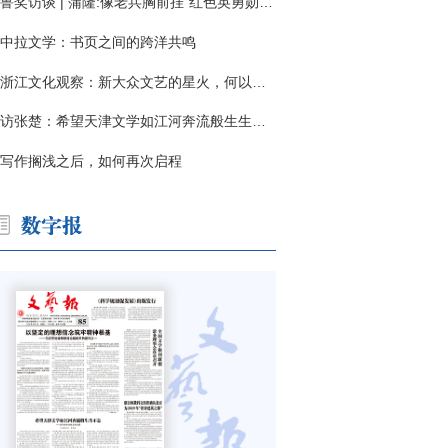
鲁奖访谈 | 蒲隆:像老兵胸前挂"红色英勇勋章"
中拉文学：书页之间的跨洋共鸣
浙江文化观察：新大众文艺的星火，何以燎原？
访张楚：希望天津文学如江河奔流般生生不息
写作搁浅之后，如何再次启程