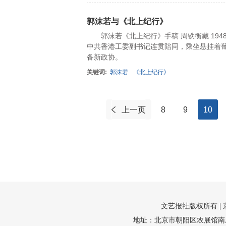
郭沫若与《北上纪行》
郭沫若《北上纪行》手稿 周铁衡藏 194
中共香港工委副书记连贯陪同，乘坐悬挂着葡
备新政协。
关键词:
郭沫若
《北上纪行》
上一页
8
9
10
文艺报社版权所有 |
地址：北京市朝阳区农展馆南里10号1