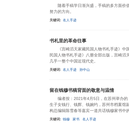
随着手稿学日渐兴盛，手稿的多方面价值
努力的方向。
关键词:
名人手迹
书札里的革命往事
《宫崎滔天家藏民国人物书札手迹》中国宋
民国人物书札手迹》八册全部出版，宫崎滔
几乎一整个中国近现代史。
关键词:
名人手迹
孙中山
留在钱穆书稿背面的敬意与温情
编者按：2021年4月5日，在苏州举办
生子女钱行、钱辉、钱婉约，苏州市档案馆
构总编辑陈雪春等嘉宾一道共话钱穆家书中
关键词:
钱穆
家书
名人手迹