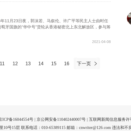
8年11月23日夜，郭沫若、马叙伦、许广平等民主人士由时任
萄牙国旗的“华中号”货轮从香港秘密北上东北解放区，参与筹
2021-04-08
11
12
13
14
15
16
下一页
京ICP备16044554号
| 京公网安备110402440007号 |
互联网新闻信息服务许可证（
5层 联系电话：010-65389115 邮箱：cnwriter@126.com 违法和不良