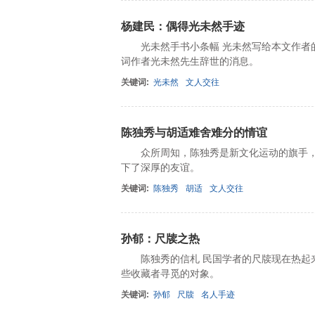
杨建民：偶得光未然手迹
光未然手书小条幅 光未然写给本文作者的信
词作者光未然先生辞世的消息。
关键词:
光未然
文人交往
陈独秀与胡适难舍难分的情谊
众所周知，陈独秀是新文化运动的旗手，
下了深厚的友谊。
关键词:
陈独秀
胡适
文人交往
孙郁：尺牍之热
陈独秀的信札 民国学者的尺牍现在热起来
些收藏者寻觅的对象。
关键词:
孙郁
尺牍
名人手迹