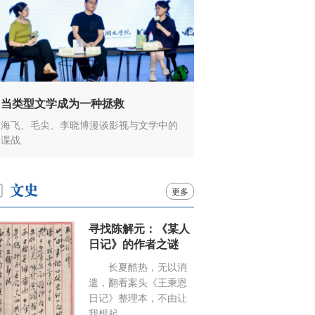
当类型文学成为一种拯救
海飞、毛尖、李晓博漫谈影视与文学中的
谍战
更多
寻找陈解元：《某人
日记》的作者之谜
长夏酷热，无以消
遣，翻看案头《王秉恩
日记》整理本，不由让
我想起……