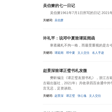
吴伯箫的七一日记
吴伯箫1961年7月1日所写的日记 2021
关键词:
吴伯萧
许礼平：说邓中夏致谭延闿函
寒斋藏札不拘一格，而最受重视的是古今
关键词:
谭延闿
邓中夏
文人交往
名人手迹
赵景深致谭正璧书札发微
樊昕编注《谭正璧友朋书札》，浙江古籍出
古籍出版社，2021年）共收录四百余通中
言无忌，足资谈助。
关键词:
赵景深
谭正璧
张心逸
文人交往