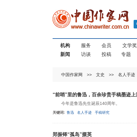
机构
服务
会员
文学
新闻
访谈
投稿
专题
中国作家网
>>
文史
>>
名人手迹
“前哨”里的鲁迅，百余珍贵手稿墨迹上
今年是鲁迅先生诞辰140周年。
关键词:
鲁迅
名人手迹
手稿研究
郑振铎“孤岛”掇英