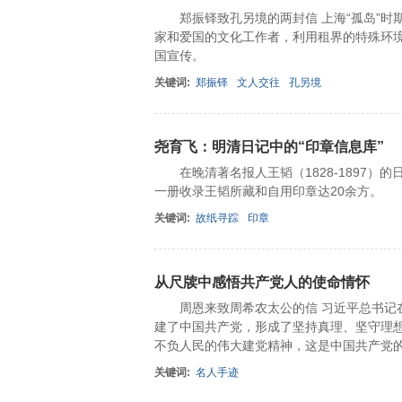
郑振铎致孔另境的两封信 上海“孤岛”时期，
家和爱国的文化工作者，利用租界的特殊环
国宣传。
关键词:
郑振铎
文人交往
孔另境
尧育飞：明清日记中的“印章信息库”
在晚清著名报人王韬（1828-1897）
一册收录王韬所藏和自用印章达20余方。
关键词:
故纸寻踪
印章
从尺牍中感悟共产党人的使命情怀
周恩来致周希农太公的信 习近平总书记在
建了中国共产党，形成了坚持真理、坚守理
不负人民的伟大建党精神，这是中国共产党
关键词:
名人手迹