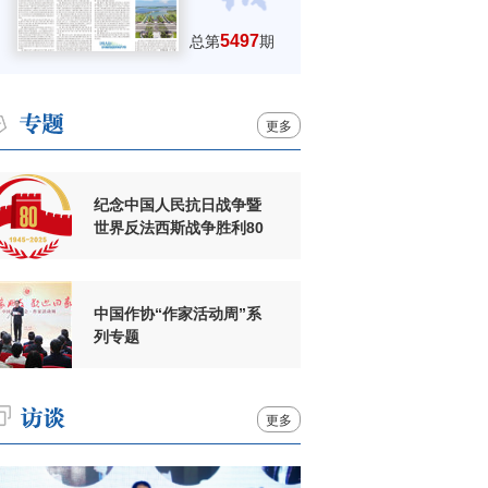
5497
总第
期
更多
纪念中国人民抗日战争暨
世界反法西斯战争胜利80
周年
中国作协“作家活动周”系
列专题
更多