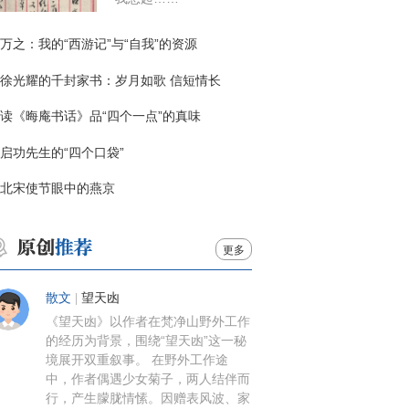
万之：我的“西游记”与“自我”的资源
徐光耀的千封家书：岁月如歌 信短情长
读《晦庵书话》品“四个一点”的真味
启功先生的“四个口袋”
北宋使节眼中的燕京
更多
散文
|
望天凼
《望天凼》以作者在梵净山野外工作
的经历为背景，围绕“望天凼”这一秘
境展开双重叙事。 在野外工作途
中，作者偶遇少女菊子，两人结伴而
行，产生朦胧情愫。因赠表风波、家