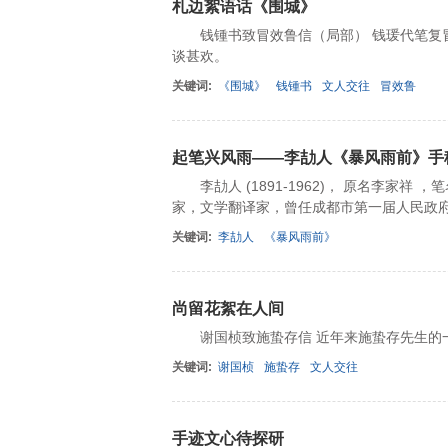
札边絮语话《围城》
钱锺书致冒效鲁信（局部） 钱瑗代笔复冒效
谈甚欢。
关键词:
《围城》
钱锺书
文人交往
冒效鲁
起笔兴风雨——李劼人《暴风雨前》手
李劼人 (1891-1962)， 原名李家祥
家，文学翻译家，曾任成都市第一届人民政
关键词:
李劼人
《暴风雨前》
尚留花絮在人间
谢国桢致施蛰存信 近年来施蛰存先生的一
关键词:
谢国桢
施蛰存
文人交往
手迹文心待探研