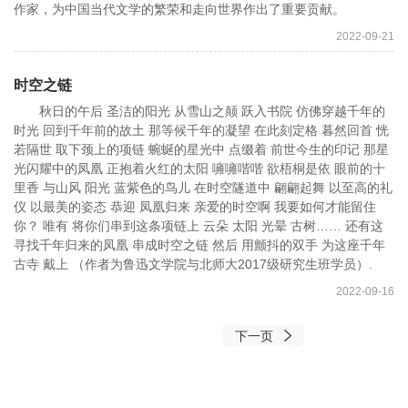
作家，为中国当代文学的繁荣和走向世界作出了重要贡献。
2022-09-21
时空之链
秋日的午后 圣洁的阳光 从雪山之颠 跃入书院 仿佛穿越千年的
时光 回到千年前的故土 那等候千年的凝望 在此刻定格 暮然回首 恍
若隔世 取下颈上的项链 蜿蜒的星光中 点缀着 前世今生的印记 那星
光闪耀中的凤凰 正抱着火红的太阳 噰噰喈喈 欲梧桐是依 眼前的十
里香 与山风 阳光 蓝紫色的鸟儿 在时空隧道中 翩翩起舞 以至高的礼
仪 以最美的姿态 恭迎 凤凰归来 亲爱的时空啊 我要如何才能留住
你？ 唯有 将你们串到这条项链上 云朵 太阳 光晕 古树…… 还有这
寻找千年归来的凤凰 串成时空之链 然后 用颤抖的双手 为这座千年
古寺 戴上 （作者为鲁迅文学院与北师大2017级研究生班学员）.
2022-09-16
下一页