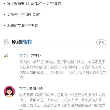
读《晦庵书话》品“四个一点”的真味
启功先生的“四个口袋”
北宋使节眼中的燕京
更多
散文
|
《苦行》
那刀削一般平顶的峰巅，那浑圆巍峨的山峦，何尝不是千
年狂飙雕琢的杰作；那亘古不息的风啸，何尝不是苍穹与
大地永恒的絮语…… 漠漠荒野，漫漾出胡马啸风的苍茫气
韵
散文
|
蠡湖一隅
瞧见开得很繁丽的花丛，总是有一种想要走到繁花中去游
冶的一番的奢想。人在花中，花在人旁，花簇拥着人开，
人摇曳着花去，这是多么令人羡慕且神往的图画中的世界