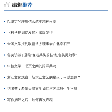
以坚定的理想信念筑牢精神根基
《科学规划促发展》出版发行
全国文学报刊联盟常务理事会在北京召开
鲁奖访谈 | 蒲隆:像老兵胸前挂"红色英勇勋章"
中拉文学：书页之间的跨洋共鸣
浙江文化观察：新大众文艺的星火，何以燎原？
访张楚：希望天津文学如江河奔流般生生不息
写作搁浅之后，如何再次启程