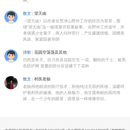
啊。
散文
|
望天凼
《望天凼》以作者在梵净山野外工作的经历为背景，围
绕“望天凼”这一秘境展开双重叙事。 在野外工作途中，作
者偶遇少女菊子，两人结伴而行，产生朦胧情愫。因赠表
风波、家庭阻挠等阴
诗歌
|
花园空荡荡及其他
仍然是冬天。目力所及花园空无 一花。翻转的干土，被黑
色防护网 遮覆的部分应该播下了花种
散文
|
村医老杨
老杨用他精湛的医疗技术，和他纯洁无瑕的医德，温暖呵
护着村民的健康。他的人格魅力，他甘愿奉献的高尚情
操，在一个少年的眼里，跟星辰一样璀璨夺目。