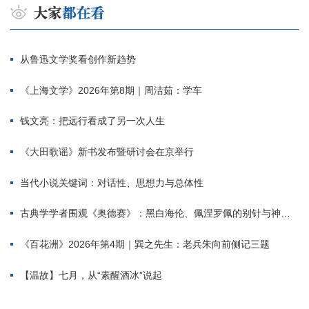
从鲁迅文学奖看创作新趋势
《上海文学》2026年第8期｜周洁茹：学车
钱文亮：把远行看成了另一次人生
《大田歌谣》新书发布暨研讨会在京举行
当代小说关键词：对话性、思想力与总体性
古典学学者围观《奥德赛》：黑白海伦、佩涅罗佩的别针与神秘入侵者
《百花洲》2026年第4期｜巽之先生：老兵朱向前侧记三题
【温故】七月，从“素醒酒冰”说起