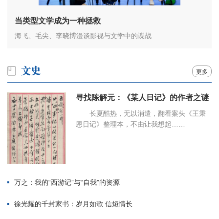
当类型文学成为一种拯救
海飞、毛尖、李晓博漫谈影视与文学中的谍战
更多
寻找陈解元：《某人日记》的作者之谜
长夏酷热，无以消遣，翻看案头《王秉
恩日记》整理本，不由让我想起……
万之：我的“西游记”与“自我”的资源
徐光耀的千封家书：岁月如歌 信短情长