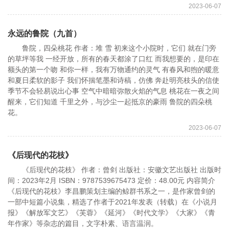
2023-06-07
永远的鲁院（九首）
鲁院，四朵桃花 作者：堆 雪 初来这个小院时，它们 就在门旁
的草坪等我 一经开放，所有的春天都涂了口红 而我想要的，是印在
额头的第一个吻 和你一样，我有万物通约的灵气 有春风和煦的暖意
和夏日柔软的影子 我们怀揣笔墨和诗稿，仿佛 奔赴明亮枝头的信使
季节不会轻易说出心事 空气中暗暗弥散火焰的气息 桃花在一夜之间
醒来，它们知道 千里之外，与沙尘一起抵京的豪雨 鲁院的四朵桃
花。
2023-06-07
《后现代的花枝》
《后现代的花枝》 作者：曾剑 出版社：安徽文艺出版社 出版时
间：2023年2月 ISBN：9787539675473 定价：48.00元 内容简介
《后现代的花枝》李昌鹏策划主编的鲸群书系之一，是作家曾剑的
一部中短篇小说集，精选了作者于2021年发表（转载）在《小说月
报》《解放军文艺》《芙蓉》《延河》《时代文学》《大家》《青
年作家》等杂志的篇目，文字朴素、语言温润。