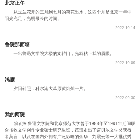
北京正午
从玉兰花开的三月到七月的荷花出水，这四个月是北京一年中
阳光充足，光明最长的时间。
2022-10-14
鲁院那面墙
一出鲁迅文学院大楼的旋转门，光就粘上我的眉眼。
2022-10-09
鸿雁
夕阳斜照，科尔沁大草原黄灿灿一片。
2022-09-30
我的两院
编者按 鲁迅文学院和北京师范大学曾于1988年至1991年期间联
合招收文学创作专业硕士研究生班，该班走出了诺贝尔文学奖获得
者莫言，以及在国内外拥有广泛影响的余华、刘震云等一大批优秀