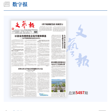
5497
总第
期