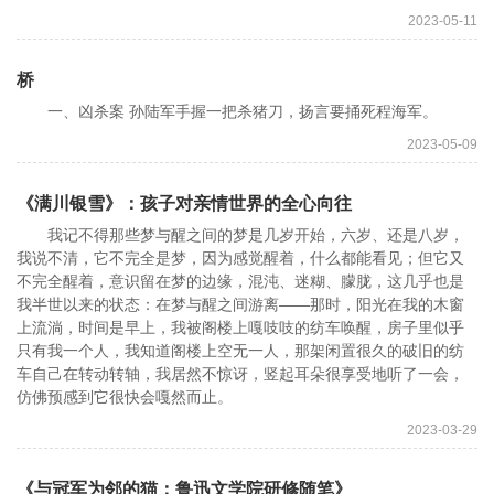
2023-05-11
桥
一、凶杀案 孙陆军手握一把杀猪刀，扬言要捅死程海军。
2023-05-09
《满川银雪》：孩子对亲情世界的全心向往
我记不得那些梦与醒之间的梦是几岁开始，六岁、还是八岁，
我说不清，它不完全是梦，因为感觉醒着，什么都能看见；但它又
不完全醒着，意识留在梦的边缘，混沌、迷糊、朦胧，这几乎也是
我半世以来的状态：在梦与醒之间游离——那时，阳光在我的木窗
上流淌，时间是早上，我被阁楼上嘎吱吱的纺车唤醒，房子里似乎
只有我一个人，我知道阁楼上空无一人，那架闲置很久的破旧的纺
车自己在转动转轴，我居然不惊讶，竖起耳朵很享受地听了一会，
仿佛预感到它很快会嘎然而止。
2023-03-29
《与冠军为邻的猫：鲁迅文学院研修随笔》