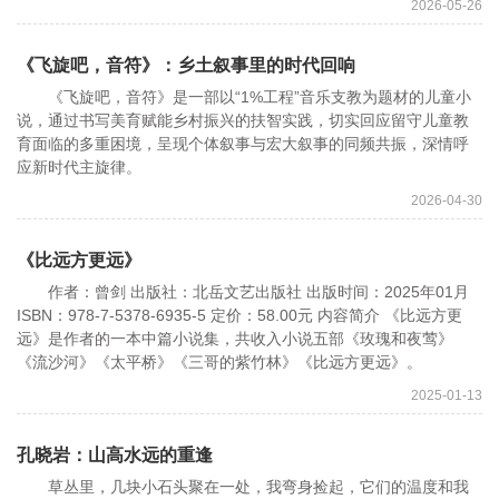
2026-05-26
《飞旋吧，音符》：乡土叙事里的时代回响
《飞旋吧，音符》是一部以“1%工程”音乐支教为题材的儿童小
说，通过书写美育赋能乡村振兴的扶智实践，切实回应留守儿童教
育面临的多重困境，呈现个体叙事与宏大叙事的同频共振，深情呼
应新时代主旋律。
2026-04-30
《比远方更远》
作者：曾剑 出版社：北岳文艺出版社 出版时间：2025年01月
ISBN：978-7-5378-6935-5 定价：58.00元 内容简介 《比远方更
远》是作者的一本中篇小说集，共收入小说五部《玫瑰和夜莺》
《流沙河》《太平桥》《三哥的紫竹林》《比远方更远》。
2025-01-13
孔晓岩：山高水远的重逢
草丛里，几块小石头聚在一处，我弯身捡起，它们的温度和我