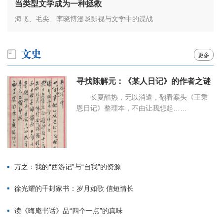
当类型文学成为一种拯救
海飞、毛尖、李晓博漫谈影视与文学中的谍战
更多
寻找陈解元：《某人日记》的作者之谜
长夏酷热，无以消遣，翻看案头《王秉
恩日记》整理本，不由让我想起……
万之：我的“西游记”与“自我”的资源
徐光耀的千封家书：岁月如歌 信短情长
读《晦庵书话》品“四个一点”的真味