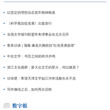
以坚定的理想信念筑牢精神根基
《科学规划促发展》出版发行
全国文学报刊联盟常务理事会在北京召开
鲁奖访谈 | 蒲隆:像老兵胸前挂"红色英勇勋章"
中拉文学：书页之间的跨洋共鸣
浙江文化观察：新大众文艺的星火，何以燎原？
访张楚：希望天津文学如江河奔流般生生不息
写作搁浅之后，如何再次启程