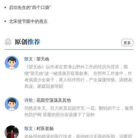
启功先生的“四个口袋”
北宋使节眼中的燕京
更多
散文
|
望天凼
《望天凼》以作者在梵净山野外工作的经历为背景，围
绕“望天凼”这一秘境展开双重叙事。 在野外工作途中，作
者偶遇少女菊子，两人结伴而行，产生朦胧情愫。因赠表
风波、家庭阻挠等阴
诗歌
|
花园空荡荡及其他
仍然是冬天。目力所及花园空无 一花。翻转的干土，被黑
色防护网 遮覆的部分应该播下了花种
散文
|
村医老杨
老杨用他精湛的医疗技术，和他纯洁无瑕的医德，温暖呵