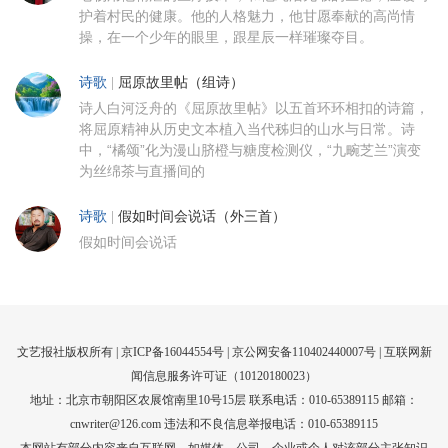
护着村民的健康。他的人格魅力，他甘愿奉献的高尚情
操，在一个少年的眼里，跟星辰一样璀璨夺目。
诗歌
|
屈原故里帖（组诗）
诗人白河泛舟的《屈原故里帖》以五首环环相扣的诗篇，
将屈原精神从历史文本植入当代秭归的山水与日常。诗
中，“橘颂”化为漫山脐橙与糖度检测仪，“九畹芝兰”演变
为丝绵茶与直播间的
诗歌
|
假如时间会说话（外三首）
假如时间会说话
文艺报社版权所有 |
京ICP备16044554号
| 京公网安备110402440007号 |
互联网新
闻信息服务许可证（10120180023）
地址：北京市朝阳区农展馆南里10号15层 联系电话：010-65389115 邮箱：
cnwriter@126.com 违法和不良信息举报电话：010-65389115
本网站有部分内容来自互联网，如媒体、公司、企业或个人对该部分主张知识