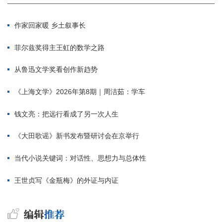
作家回家暖 乡土叙事长
菲尔兹奖得主王虹的数学之路
从鲁迅文学奖看创作新趋势
《上海文学》2026年第8期｜周洁茹：学车
钱文亮：把远行看成了另一次人生
《大田歌谣》新书发布暨研讨会在京举行
当代小说关键词：对话性、思想力与总体性
王世贞写《金瓶梅》的外证与内证