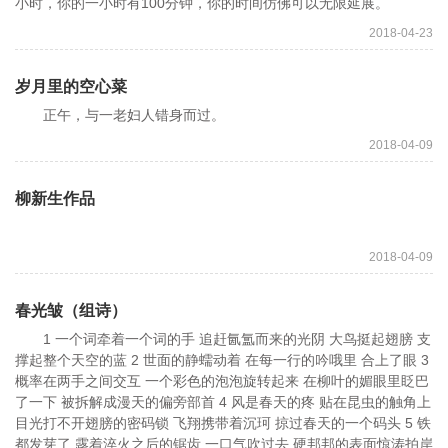
小时，你的一小时有100分钟，你的时间仿佛可以无限延展。
2018-04-23
岁月里的空心菜
正午，与一老妇人错身而过。
2018-04-09
柳新生作品
2018-04-09
春光皱（组诗）
1 一个词牵着一个词的手 追赶氤氲而来的光阴 大鸟挺起翅膀 支
撑起整个天空的蓝 2 世面的静蠕动着 在每一行的吟哦里 合上了眼 3
概率在两手之间交互 一个彩色的泡泡旋转起来 在柳叶的媚眼里眨巴
了一下 被拆解成漫天的偏旁部首 4 风是春天的疼 贴在昆虫的触角上
目光打不开翅膀的密码锁 飞翔携带着沉珂 掠过春天的一个码头 5 铁
都发芽了 露着淬火之后的锯齿 一口气吹过去 硬邦邦的表面惊涛拍岸