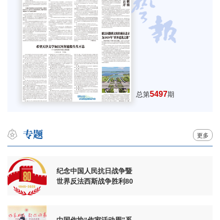
5497
总第
期
更多
纪念中国人民抗日战争暨
世界反法西斯战争胜利80
周年
中国作协“作家活动周”系