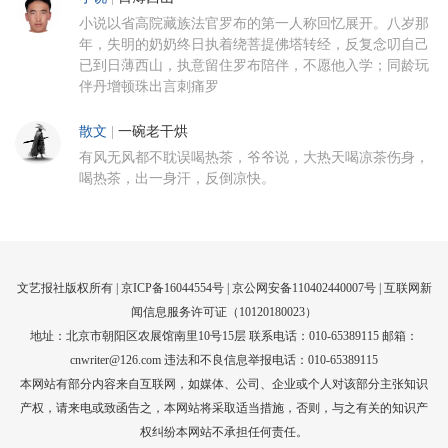
小说以省高院藏族法官罗布的第一人称回忆展开。八岁那
年，失明的奶奶终日执着绕菩提佛塔转经，反复念叨自己
已到日薄西山，执意留住罗布陪伴，不愿他入学；同龄玩
伴丹增顿珠出言刺痛罗
散文
|
一碗老干烘
有风无风都不耽误喝热茶，爷爷说，大热天喝凉茶伤身，
喝热茶，出一身汗，反倒凉快。
文艺报社版权所有 |
京ICP备16044554号
| 京公网安备110402440007号 |
互联网新
闻信息服务许可证（10120180023）
地址：北京市朝阳区农展馆南里10号15层 联系电话：010-65389115 邮箱：
cnwriter@126.com 违法和不良信息举报电话：010-65389115
本网站有部分内容来自互联网，如媒体、公司、企业或个人对该部分主张知识
产权，请来电或致函告之，本网站将采取适当措施，否则，与之有关的知识产
权纠纷本网站不承担任何责任。