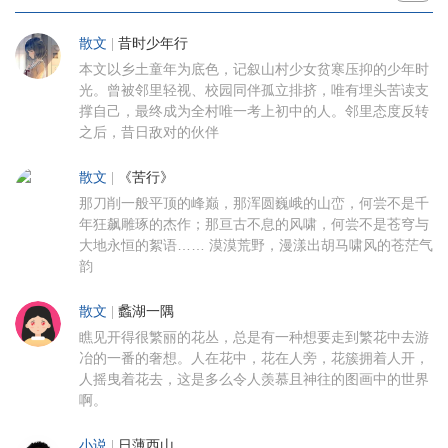
散文
|
昔时少年行
本文以乡土童年为底色，记叙山村少女贫寒压抑的少年时
光。曾被邻里轻视、校园同伴孤立排挤，唯有埋头苦读支
撑自己，最终成为全村唯一考上初中的人。邻里态度反转
之后，昔日敌对的伙伴
散文
|
《苦行》
那刀削一般平顶的峰巅，那浑圆巍峨的山峦，何尝不是千
年狂飙雕琢的杰作；那亘古不息的风啸，何尝不是苍穹与
大地永恒的絮语…… 漠漠荒野，漫漾出胡马啸风的苍茫气
韵
散文
|
蠡湖一隅
瞧见开得很繁丽的花丛，总是有一种想要走到繁花中去游
冶的一番的奢想。人在花中，花在人旁，花簇拥着人开，
人摇曳着花去，这是多么令人羡慕且神往的图画中的世界
啊。
小说
|
日薄西山