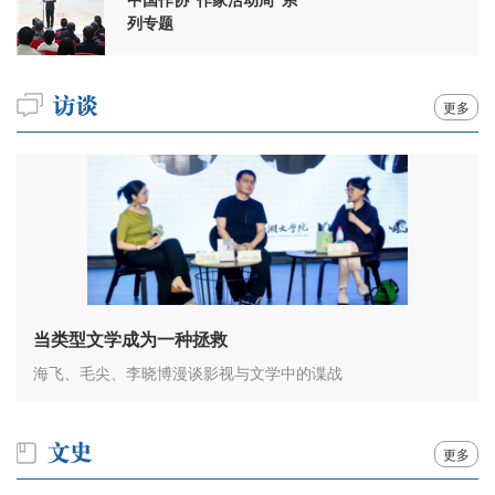
列专题
更多
当类型文学成为一种拯救
海飞、毛尖、李晓博漫谈影视与文学中的谍战
更多