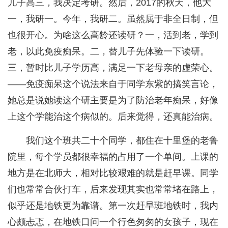
儿子高三，我决定考研。然后，2017的秋天，他大
一，我研一。今年，我研二。虽然属于非全日制，但
也很开心。为啥这么高龄还读研？一，活到老，学到
老，以此免疫痴呆。二，替儿子先体验一下读研。
三，暂时比儿子学历高，满足一下老母亲的虚荣心。
——免疫痴呆这个说法来自于同学东紫的搞笑言论，
她总是说她读这个研主要是为了防治老年痴呆，好像
上这个学能治这个病似的。后来觉得，还真能治病。
我们这个班共二十个同学，都住在十里堡的老鲁
院里，每个学员都很幸福的占用了一个单间。上课的
地方是在北师大，相对比较艰难的就是赶早课。同学
们也常常合伙打车，后来发现其实也常常堵在路上，
似乎还是地铁更为靠谱。第一次赶早班地铁时，我内
心颇忐忑，在地铁口问一个行色匆匆的女孩子，现在