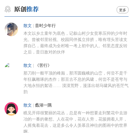
更多
散文
|
昔时少年行
本文以乡土童年为底色，记叙山村少女贫寒压抑的少年时
光。曾被邻里轻视、校园同伴孤立排挤，唯有埋头苦读支
撑自己，最终成为全村唯一考上初中的人。邻里态度反转
之后，昔日敌对的伙伴
散文
|
《苦行》
那刀削一般平顶的峰巅，那浑圆巍峨的山峦，何尝不是千
年狂飙雕琢的杰作；那亘古不息的风啸，何尝不是苍穹与
大地永恒的絮语…… 漠漠荒野，漫漾出胡马啸风的苍茫气
韵
散文
|
蠡湖一隅
瞧见开得很繁丽的花丛，总是有一种想要走到繁花中去游
冶的一番的奢想。人在花中，花在人旁，花簇拥着人开，
人摇曳着花去，这是多么令人羡慕且神往的图画中的世界
啊。