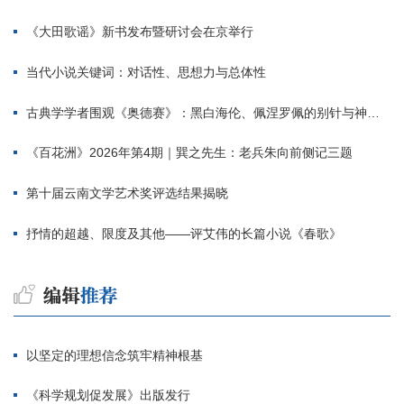
《大田歌谣》新书发布暨研讨会在京举行
当代小说关键词：对话性、思想力与总体性
古典学学者围观《奥德赛》：黑白海伦、佩涅罗佩的别针与神秘入侵者
《百花洲》2026年第4期｜巽之先生：老兵朱向前侧记三题
第十届云南文学艺术奖评选结果揭晓
抒情的超越、限度及其他——评艾伟的长篇小说《春歌》
以坚定的理想信念筑牢精神根基
《科学规划促发展》出版发行