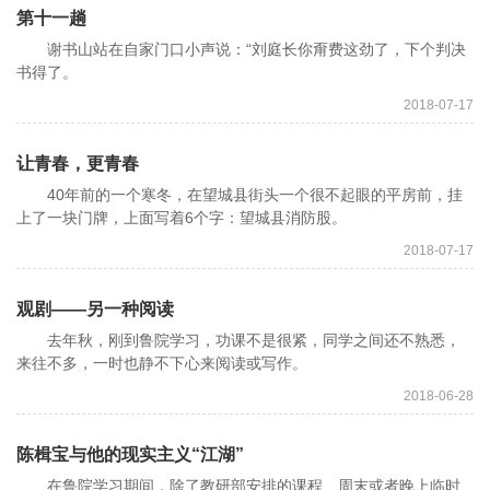
第十一趟
谢书山站在自家门口小声说：“刘庭长你甭费这劲了，下个判决
书得了。
2018-07-17
让青春，更青春
40年前的一个寒冬，在望城县街头一个很不起眼的平房前，挂
上了一块门牌，上面写着6个字：望城县消防股。
2018-07-17
观剧——另一种阅读
去年秋，刚到鲁院学习，功课不是很紧，同学之间还不熟悉，
来往不多，一时也静不下心来阅读或写作。
2018-06-28
陈楫宝与他的现实主义“江湖”
在鲁院学习期间，除了教研部安排的课程、周末或者晚上临时