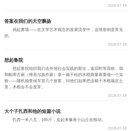
2018-07-18
答案在我们的天空飘扬
祸起萧墙——在文学艺术观念的发展流变中，这情形倒是常见
的。
2018-07-18
想起鲁院
想起鲁院组织我们去外地社会实践的那次，返回时等高铁，我
和帕蒂古丽（维吾尔族作家）拿一截干枯的木棍商量着要做一个实
验——随机抽查候车室几个旅客，问他们如果把这截干木棍栽在土
里，木棍会不会发芽。
2018-07-18
大个子扎西和他的短篇小说
扎西一米八五，185斤，走起来像座小山丘在移动。
2018-07-18