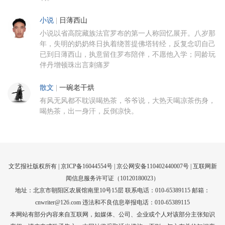
小说
|
日薄西山
小说以省高院藏族法官罗布的第一人称回忆展开。八岁那
年，失明的奶奶终日执着绕菩提佛塔转经，反复念叨自己
已到日薄西山，执意留住罗布陪伴，不愿他入学；同龄玩
伴丹增顿珠出言刺痛罗
散文
|
一碗老干烘
有风无风都不耽误喝热茶，爷爷说，大热天喝凉茶伤身，
喝热茶，出一身汗，反倒凉快。
文艺报社版权所有 |
京ICP备16044554号
| 京公网安备110402440007号 |
互联网新
闻信息服务许可证（10120180023）
地址：北京市朝阳区农展馆南里10号15层 联系电话：010-65389115 邮箱：
cnwriter@126.com 违法和不良信息举报电话：010-65389115
本网站有部分内容来自互联网，如媒体、公司、企业或个人对该部分主张知识