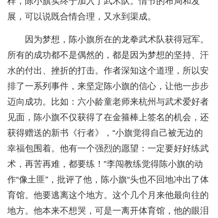
样，陈小旗实终于加入了武术队。情节的布局和发
展，可以说既合情合理，又水到渠成。
因为梦想，陈小旗所在的龙拳武术队获得冠军。
所有的成功都不是偶然的，都是因为梦想的坚持、汗
水的付出、挫折的打击。作者深知这个道理，所以安
排了一系列事件，来坚定陈小旗的信心，让他一步步
迈向成功。比如：六小龄童老师来杭州与武术爱好者
见面，陈小旗不仅获得了在金箍棒上签名的机会，还
获得赠送的新书《行者》，“小旗觉得自己被无边的
幸福包围着。他有一个强烈的愿望：一定要好好练武
术，再苦再难，都要练！”李闯教练觉得陈小旗的动
作“像土匪”，批评了他，陈小旗“头也不回地冲出了体
育馆。他要逃离这个地方。这个几个月来他最向往的
地方。他本来不想哭，可是一离开体育馆，他的眼泪