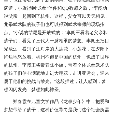
望，也让读者充满了新的期待。在李闯教练经历母亲
病逝，小旗得到“龙拳”信件和QQ教诲之后，“李闯劝
说父亲一起回到了杭州。这样，父女可以天天相见，
龙拳武术队的孩子们也可以得到武术宗师的现场指
点。”小说的结尾是开放式的：“李闯王看着老父亲和
孩子们，看见了三代人一脉相承的梦想。李闯王把目
光放远，看到了江对岸的大莲花、小莲花，在夕阳下
绚烂地怒放着。杭州不但是中国的杭州，也成了世界
的杭州。李闯王将带着陈小旗，带着全体龙拳武术队
的孩子们信心满满地走进大莲花，走进亚运会，迎来
属于他们的挑战与荣光。”这段描述，让人感到，梦
想闪闪发光，梦想如此神圣。
郑春霞在儿童文学作品《龙拳少年》中，把爱和
梦想带给了孩子，这种价值导向是我们这个社会所需