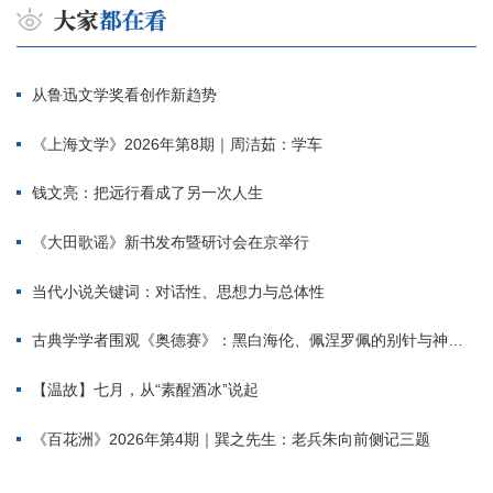
从鲁迅文学奖看创作新趋势
《上海文学》2026年第8期｜周洁茹：学车
钱文亮：把远行看成了另一次人生
《大田歌谣》新书发布暨研讨会在京举行
当代小说关键词：对话性、思想力与总体性
古典学学者围观《奥德赛》：黑白海伦、佩涅罗佩的别针与神秘入侵者
【温故】七月，从“素醒酒冰”说起
《百花洲》2026年第4期｜巽之先生：老兵朱向前侧记三题