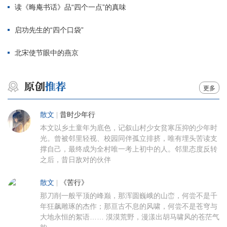
读《晦庵书话》品“四个一点”的真味
启功先生的“四个口袋”
北宋使节眼中的燕京
更多
散文
|
昔时少年行
本文以乡土童年为底色，记叙山村少女贫寒压抑的少年时
光。曾被邻里轻视、校园同伴孤立排挤，唯有埋头苦读支
撑自己，最终成为全村唯一考上初中的人。邻里态度反转
之后，昔日敌对的伙伴
散文
|
《苦行》
那刀削一般平顶的峰巅，那浑圆巍峨的山峦，何尝不是千
年狂飙雕琢的杰作；那亘古不息的风啸，何尝不是苍穹与
大地永恒的絮语…… 漠漠荒野，漫漾出胡马啸风的苍茫气