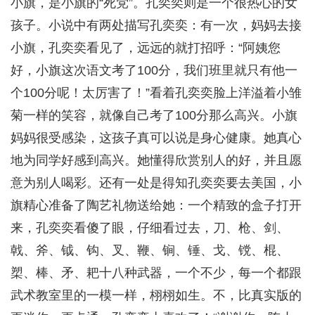
小旗，是小旗的“死党”。孔奕奕则是一个很热心的女
孩子。小说中有两处描写孔奕奕：有一次，妈妈去接
小旗，孔奕奕看见了，远远的就打招呼：“阿姨您
好，小旗这次语文考了100分，我们班里就只有他一
个100分呢！太厉害了！”看着孔奕奕脸上洋溢着小雏
菊一样的笑容，就像自己考了100分那么高兴。小旗
妈妈很受感染，这孩子真可以说是身心健康。她真心
地为同学好感到高兴。她懂得欣赏别人的好，并且愿
意为别人喝彩。还有一处是得知孔奕奕要去美国，小
旗精心准备了陶艺礼物送给她：一个精致的盒子打开
来，孔奕奕看傻了眼，仔细看过去，刀、枪、剑、
戟、斧、钺、钩、叉、鞭、锏、锤、戈、镋、棍、
槊、棒、矛、耙十八种武器，一个不少，每一个都跟
武术教室里的一模一样，栩栩如生。不，比真实版的