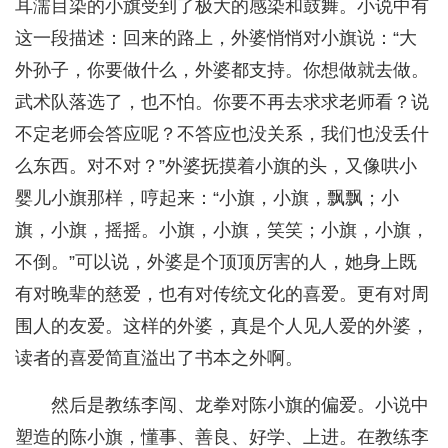
耳濡目染的小旗受到了极大的感染和鼓舞。小说中有
这一段描述：回来的路上，外婆悄悄对小旗说：“大
外孙子，你要做什么，外婆都支持。你想做就去做。
武术队落选了，也不怕。你要不再去求求老师看？说
不定老师会答应呢？不答应也没关系，我们也没丢什
么东西。对不对？”外婆抚摸着小旗的头，又像哄小
婴儿小旗那样，哼起来：“小旗，小旗，飘飘；小
旗，小旗，摇摇。小旗，小旗，笑笑；小旗，小旗，
不倒。”可以说，外婆是个顶顶厉害的人，她身上既
有对晚辈的慈爱，也有对传统文化的喜爱。更有对周
围人的友爱。这样的外婆，真是个人见人爱的外婆，
读者的喜爱简直溢出了书本之外啊。
然后是教练李闯、龙拳对陈小旗的偏爱。小说中
塑造的陈小旗，懂事、善良、好学、上进。在教练李