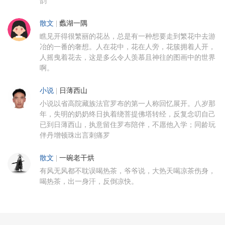
韵
散文
|
蠡湖一隅
瞧见开得很繁丽的花丛，总是有一种想要走到繁花中去游
冶的一番的奢想。人在花中，花在人旁，花簇拥着人开，
人摇曳着花去，这是多么令人羡慕且神往的图画中的世界
啊。
小说
|
日薄西山
小说以省高院藏族法官罗布的第一人称回忆展开。八岁那
年，失明的奶奶终日执着绕菩提佛塔转经，反复念叨自己
已到日薄西山，执意留住罗布陪伴，不愿他入学；同龄玩
伴丹增顿珠出言刺痛罗
散文
|
一碗老干烘
有风无风都不耽误喝热茶，爷爷说，大热天喝凉茶伤身，
喝热茶，出一身汗，反倒凉快。