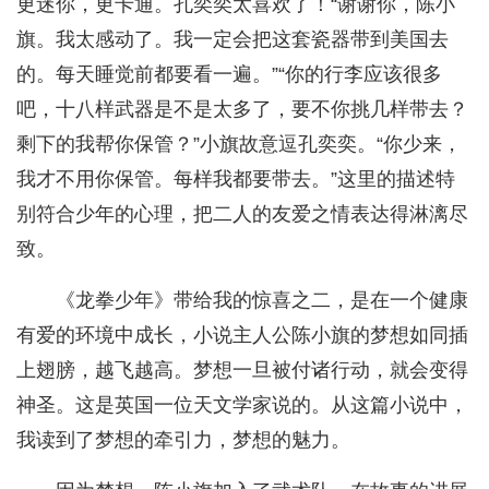
更迷你，更卡通。孔奕奕太喜欢了！“谢谢你，陈小
旗。我太感动了。我一定会把这套瓷器带到美国去
的。每天睡觉前都要看一遍。”“你的行李应该很多
吧，十八样武器是不是太多了，要不你挑几样带去？
剩下的我帮你保管？”小旗故意逗孔奕奕。“你少来，
我才不用你保管。每样我都要带去。”这里的描述特
别符合少年的心理，把二人的友爱之情表达得淋漓尽
致。
《龙拳少年》带给我的惊喜之二，是在一个健康
有爱的环境中成长，小说主人公陈小旗的梦想如同插
上翅膀，越飞越高。梦想一旦被付诸行动，就会变得
神圣。这是英国一位天文学家说的。从这篇小说中，
我读到了梦想的牵引力，梦想的魅力。