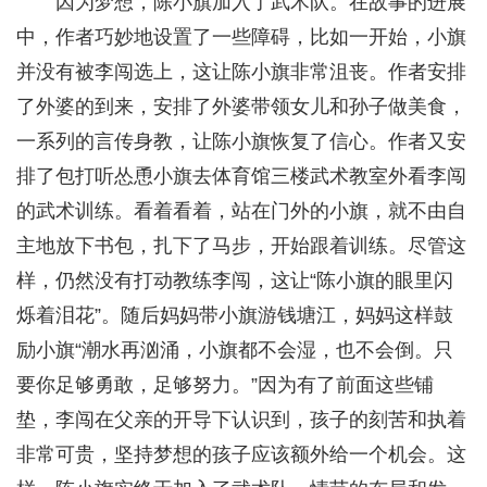
因为梦想，陈小旗加入了武术队。在故事的进展
中，作者巧妙地设置了一些障碍，比如一开始，小旗
并没有被李闯选上，这让陈小旗非常沮丧。作者安排
了外婆的到来，安排了外婆带领女儿和孙子做美食，
一系列的言传身教，让陈小旗恢复了信心。作者又安
排了包打听怂恿小旗去体育馆三楼武术教室外看李闯
的武术训练。看着看着，站在门外的小旗，就不由自
主地放下书包，扎下了马步，开始跟着训练。尽管这
样，仍然没有打动教练李闯，这让“陈小旗的眼里闪
烁着泪花”。随后妈妈带小旗游钱塘江，妈妈这样鼓
励小旗“潮水再汹涌，小旗都不会湿，也不会倒。只
要你足够勇敢，足够努力。”因为有了前面这些铺
垫，李闯在父亲的开导下认识到，孩子的刻苦和执着
非常可贵，坚持梦想的孩子应该额外给一个机会。这