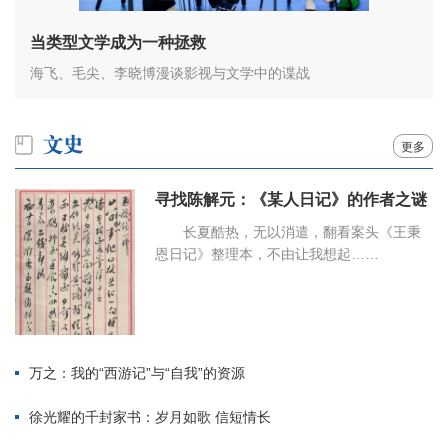
当类型文学成为一种拯救
海飞、毛尖、李晓博漫谈影视与文学中的谍战
更多
寻找陈解元：《某人日记》的作者之谜
长夏酷热，无以消遣，翻看案头《王秉
恩日记》整理本，不由让我想起……
万之：我的“西游记”与“自我”的资源
徐光耀的千封家书：岁月如歌 信短情长