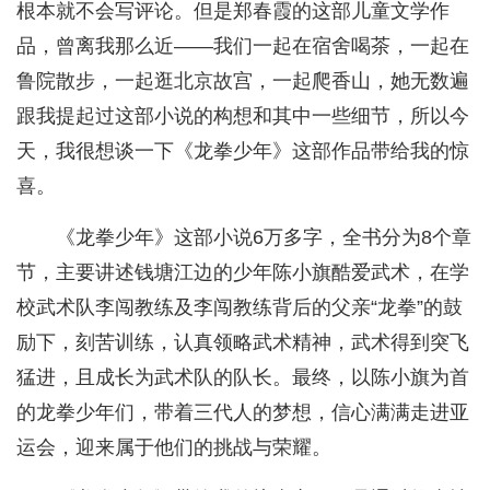
根本就不会写评论。但是郑春霞的这部儿童文学作
品，曾离我那么近——我们一起在宿舍喝茶，一起在
鲁院散步，一起逛北京故宫，一起爬香山，她无数遍
跟我提起过这部小说的构想和其中一些细节，所以今
天，我很想谈一下《龙拳少年》这部作品带给我的惊
喜。
《龙拳少年》这部小说6万多字，全书分为8个章
节，主要讲述钱塘江边的少年陈小旗酷爱武术，在学
校武术队李闯教练及李闯教练背后的父亲“龙拳”的鼓
励下，刻苦训练，认真领略武术精神，武术得到突飞
猛进，且成长为武术队的队长。最终，以陈小旗为首
的龙拳少年们，带着三代人的梦想，信心满满走进亚
运会，迎来属于他们的挑战与荣耀。