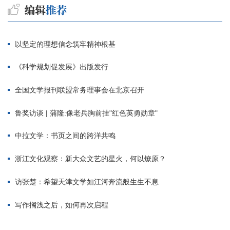
以坚定的理想信念筑牢精神根基
《科学规划促发展》出版发行
全国文学报刊联盟常务理事会在北京召开
鲁奖访谈 | 蒲隆:像老兵胸前挂"红色英勇勋章"
中拉文学：书页之间的跨洋共鸣
浙江文化观察：新大众文艺的星火，何以燎原？
访张楚：希望天津文学如江河奔流般生生不息
写作搁浅之后，如何再次启程