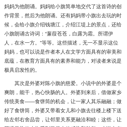
妈妈为他朗诵。妈妈给小旗简单地交代了这首诗的创
作背景，然后为他朗诵。还有妈妈带小旗出去玩的时
候，会给小旗介绍钱塘江，介绍江堤上的景点，还给
小旗朗诵古诗词：“蒹葭苍苍，白露为霜。所谓伊
人，在水一方。”等等。这些描述，无一不显示这位
妈妈，也可以说是作者本人在文学方面具有的审美和
底蕴，在教育方面具有的素养和能力，对读者来说是
极具启发性的。
其次是外婆对陈小旗的慈爱。小说中的外婆是个
爽朗，能干，热心快肠的人。外婆到来后，借做家乡
传统美食——食饼筒的机会，让一家人其乐融融；做
好了食饼筒，外婆又带着女儿和小旗去往楼上楼下送
给左邻右舍品尝，让邻里关系更融洽和睦；这些，让