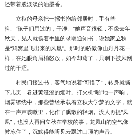
还带着股淡淡的油墨香。
立秋的母亲把一摞书抱给邻居时，手有些
抖。“孩子们用过的，干净。”她声音很轻，不像去年
秋天，见人就扬着手里的录取通知书，说她家立秋
是“鸡窝里飞出来的凤凰”。那时的骄傲像山丹丹花一
样，在她眼角眉梢怒放，如今却蔫了，只剩下被风刮
过的干涩。
村民们接过书，客气地说着“可惜了”，转身就撕
下几页，卷进黄澄澄的烟叶。打火机“啪”地一声响，
烟雾缭绕中，那些曾经承载着立秋大学梦的文字，就
在一声声咳嗽里，化作了飘散的轻烟。没人再提“凤
凰”，也没人再问立秋在学校的事，龙凤山的空气像
被冻住了，沉默得能听见云飘过山顶的声音。