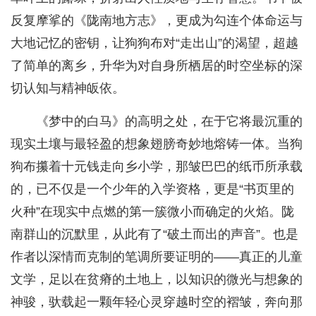
反复摩挲的《陇南地方志》，更成为勾连个体命运与
大地记忆的密钥，让狗狗布对“走出山”的渴望，超越
了简单的离乡，升华为对自身所栖居的时空坐标的深
切认知与精神皈依。
《梦中的白马》的高明之处，在于它将最沉重的
现实土壤与最轻盈的想象翅膀奇妙地熔铸一体。当狗
狗布攥着十元钱走向乡小学，那皱巴巴的纸币所承载
的，已不仅是一个少年的入学资格，更是“书页里的
火种”在现实中点燃的第一簇微小而确定的火焰。陇
南群山的沉默里，从此有了“破土而出的声音”。也是
作者以深情而克制的笔调所要证明的——真正的儿童
文学，足以在贫瘠的土地上，以知识的微光与想象的
神骏，驮载起一颗年轻心灵穿越时空的褶皱，奔向那