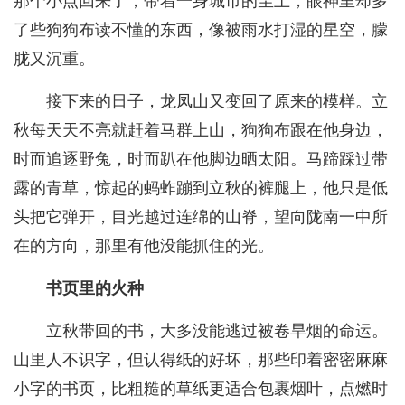
那个小点回来了，带着一身城市的尘土，眼神里却多
了些狗狗布读不懂的东西，像被雨水打湿的星空，朦
胧又沉重。
接下来的日子，龙凤山又变回了原来的模样。立
秋每天天不亮就赶着马群上山，狗狗布跟在他身边，
时而追逐野兔，时而趴在他脚边晒太阳。马蹄踩过带
露的青草，惊起的蚂蚱蹦到立秋的裤腿上，他只是低
头把它弹开，目光越过连绵的山脊，望向陇南一中所
在的方向，那里有他没能抓住的光。
书页里的火种
立秋带回的书，大多没能逃过被卷旱烟的命运。
山里人不识字，但认得纸的好坏，那些印着密密麻麻
小字的书页，比粗糙的草纸更适合包裹烟叶，点燃时