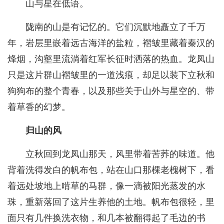
山与星在低语。
陇南的山是有记忆的。它们沉默地矗立了千万
年，岩层里嵌着远古海洋的盐粒，褶皱里藏着秦汉的
烽烟，沟壑里流淌着红军长征时洒落的热血。龙凤山
只是这片群山褶皱里的一道浅痕，却足以装下立秋和
狗狗布的整个青春，以及那些关于山外与星空的、带
着草香的幻梦。
归山的风
立秋回到龙凤山那天，风里带着苦荞的味道。他
背着洗得发白的帆布包，站在山口那棵老槐树下，看
着远处坡地上啃草的马群，像一滴被阳光蒸发的水
珠，重新落回了这片生养他的土地。帆布包很轻，里
面只有几件换洗衣物，和几本被翻得起了毛边的书