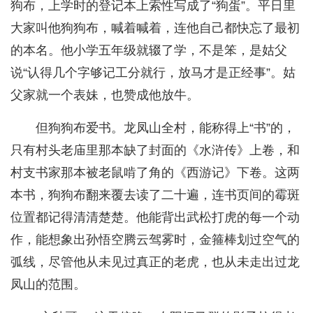
狗布，上学时的登记本上索性写成了“狗蛋”。平日里
大家叫他狗狗布，喊着喊着，连他自己都快忘了最初
的本名。他小学五年级就辍了学，不是笨，是姑父
说“认得几个字够记工分就行，放马才是正经事”。姑
父家就一个表妹，也赞成他放牛。
但狗狗布爱书。龙凤山全村，能称得上“书”的，
只有村头老庙里那本缺了封面的《水浒传》上卷，和
村支书家那本被老鼠啃了角的《西游记》下卷。这两
本书，狗狗布翻来覆去读了二十遍，连书页间的霉斑
位置都记得清清楚楚。他能背出武松打虎的每一个动
作，能想象出孙悟空腾云驾雾时，金箍棒划过空气的
弧线，尽管他从未见过真正的老虎，也从未走出过龙
凤山的范围。