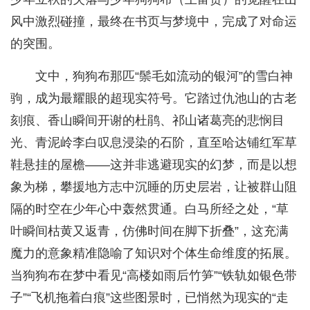
风中激烈碰撞，最终在书页与梦境中，完成了对命运
的突围。
文中，狗狗布那匹“鬃毛如流动的银河”的雪白神
驹，成为最耀眼的超现实符号。它踏过仇池山的古老
刻痕、香山瞬间开谢的杜鹃、祁山诸葛亮的悲悯目
光、青泥岭李白叹息浸染的石阶，直至哈达铺红军草
鞋悬挂的屋檐——这并非逃避现实的幻梦，而是以想
象为梯，攀援地方志中沉睡的历史层岩，让被群山阻
隔的时空在少年心中轰然贯通。白马所经之处，“草
叶瞬间枯黄又返青，仿佛时间在脚下折叠”，这充满
魔力的意象精准隐喻了知识对个体生命维度的拓展。
当狗狗布在梦中看见“高楼如雨后竹笋”“铁轨如银色带
子”“飞机拖着白痕”这些图景时，已悄然为现实的“走