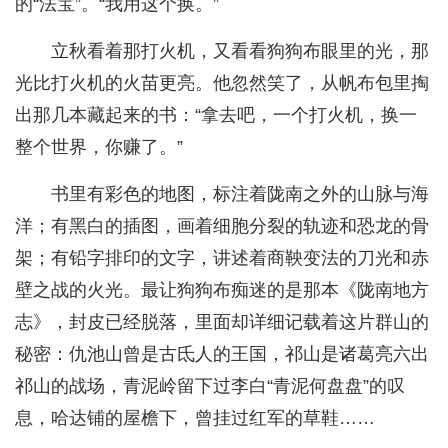
的“法宝”。“我用这个换。”
立秋看着那打火机，又看看狗狗布眼里的光，那
光比打火机的火苗更亮。他忽然笑了，从帆布包里掏
出那几本藏起来的书：“拿去吧，一个打火机，换一
整个世界，你赚了。”
书里有彩色的地图，标注着陇南之外的山脉与海
洋；有黑白的插图，画着细胞分裂的轨迹和恐龙的骨
架；有铅字排印的文字，讲述着商鞅变法的刀光和赤
壁之战的火光。最让狗狗布痴迷的是那本《陇南地方
志》，封皮已经脱落，里面却详细记载着这片群山的
秘密：仇池山曾是古氐人的王国，祁山是诸葛亮六出
祁山的战场，青泥岭留下过李白“青泥何盘盘”的叹
息，哈达铺的屋檐下，曾挂过红军的草鞋……