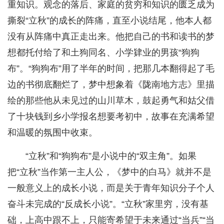
重知识。观念的落后、家庭的贫穷和知识的匮乏成为
撕裂“立秋”的成长的阵痛，直至小说结尾，他本人都
没有从阵痛中真正走出来。他把自己的书和读书的梦
想都托付给了和土狗同名、小学肄业的男孩“狗狗
布”。“狗狗布”用了半年的时间，把那几本翻得起了毛
边的书彻底翻烂了，梦中想象着《陇南地方志》里描
绘的那些他从未见过的山川草木，鼓起勇气和姑父借
了十块钱到乡小学报名想要考初中，故事在充满希望
和温暖的氛围中收束。
“立秋”和“狗狗布”是小说中的“双主角”。如果
把“立秋”当作第一主人公，《梦中的白马》就并不是
一般意义上的成长小说，而是关于青年知识分子个人
奋斗未完成的“反成长小说”。“立秋”家里穷，没有基
础，上高中跟不上，只能寄希望于未来通过“当兵”“当