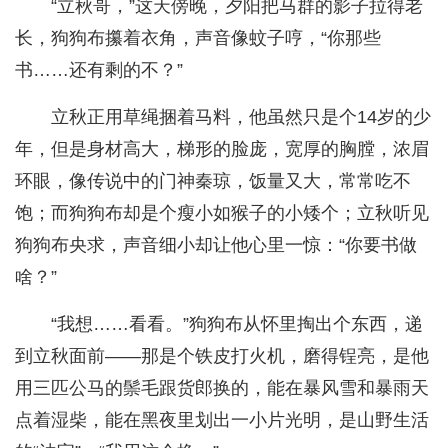
“立秋哥，”这天傍晚，夕阳把马群的影子拉得老
长，狗狗布攥着衣角，声音像蚊子哼，“你那些
书……还有剩的不？”
立秋正用草绳捆着马料，他虽然只是个14岁的少
年，但是身材高大，梯形的脸庞，宽厚的胸膛，浓眉
环眼，像传说中的门神秦琼，饭量又大，常常吃不
饱；而狗狗布却是个瘦小如猴子的小矮个；立秋听见
狗狗布央求，声音细小却让他心里一惊：“你要书做
啥？”
“我想……看看。”狗狗布从怀里掏出个东西，递
到立秋面前——那是个铁皮打火机，磨得锃亮，是他
用三匹公马的鬃毛跟货郎换的，能在暴风雪和暴雨天
点着湿柴，能在黑夜里划出一小片光明，是山野生活