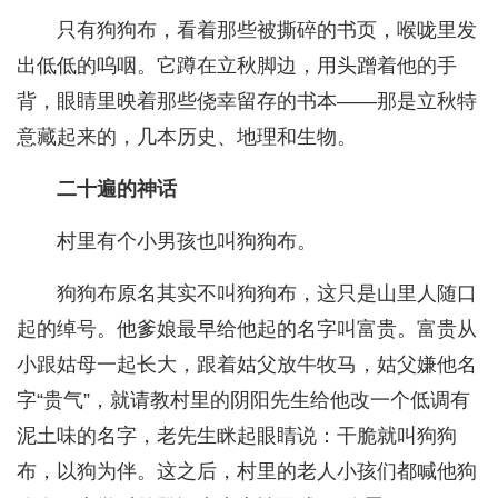
只有狗狗布，看着那些被撕碎的书页，喉咙里发
出低低的呜咽。它蹲在立秋脚边，用头蹭着他的手
背，眼睛里映着那些侥幸留存的书本——那是立秋特
意藏起来的，几本历史、地理和生物。
二十遍的神话
村里有个小男孩也叫狗狗布。
狗狗布原名其实不叫狗狗布，这只是山里人随口
起的绰号。他爹娘最早给他起的名字叫富贵。富贵从
小跟姑母一起长大，跟着姑父放牛牧马，姑父嫌他名
字“贵气”，就请教村里的阴阳先生给他改一个低调有
泥土味的名字，老先生眯起眼睛说：干脆就叫狗狗
布，以狗为伴。这之后，村里的老人小孩们都喊他狗