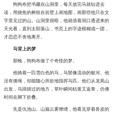
狗狗布把书藏在山洞里，每天放完马就钻进去
读，用烧焦的树枝在岩壁上画地图，画那些他只在文
字里见过的山。山洞里很暗，他就借着洞口透进来的
天光看，直到太阳落山，书页上的字迹模糊成一团，
才恋恋不舍地离开。
马背上的梦
那晚，狗狗布做了个奇怪的梦。
他骑着一匹雪白色的马，马鬃像流动的银河。他
没有缰绳，却能随心所欲地指挥马匹。他们从龙凤山
出发，马蹄踏过的地方，草叶瞬间枯黄又返青，仿佛
时间在脚下折叠。
先是仇池山。山巅云雾缭绕，他看见穿着兽皮的