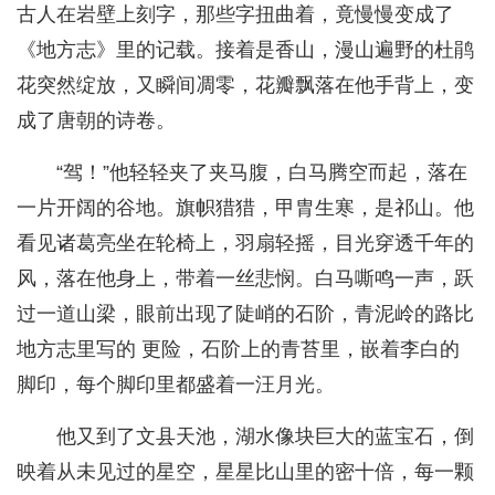
古人在岩壁上刻字，那些字扭曲着，竟慢慢变成了
《地方志》里的记载。接着是香山，漫山遍野的杜鹃
花突然绽放，又瞬间凋零，花瓣飘落在他手背上，变
成了唐朝的诗卷。
“驾！”他轻轻夹了夹马腹，白马腾空而起，落在
一片开阔的谷地。旗帜猎猎，甲胄生寒，是祁山。他
看见诸葛亮坐在轮椅上，羽扇轻摇，目光穿透千年的
风，落在他身上，带着一丝悲悯。白马嘶鸣一声，跃
过一道山梁，眼前出现了陡峭的石阶，青泥岭的路比
地方志里写的 更险，石阶上的青苔里，嵌着李白的
脚印，每个脚印里都盛着一汪月光。
他又到了文县天池，湖水像块巨大的蓝宝石，倒
映着从未见过的星空，星星比山里的密十倍，每一颗