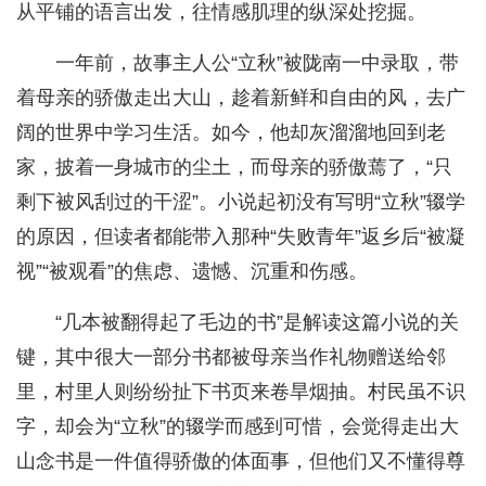
从平铺的语言出发，往情感肌理的纵深处挖掘。
一年前，故事主人公“立秋”被陇南一中录取，带
着母亲的骄傲走出大山，趁着新鲜和自由的风，去广
阔的世界中学习生活。如今，他却灰溜溜地回到老
家，披着一身城市的尘土，而母亲的骄傲蔫了，“只
剩下被风刮过的干涩”。小说起初没有写明“立秋”辍学
的原因，但读者都能带入那种“失败青年”返乡后“被凝
视”“被观看”的焦虑、遗憾、沉重和伤感。
“几本被翻得起了毛边的书”是解读这篇小说的关
键，其中很大一部分书都被母亲当作礼物赠送给邻
里，村里人则纷纷扯下书页来卷旱烟抽。村民虽不识
字，却会为“立秋”的辍学而感到可惜，会觉得走出大
山念书是一件值得骄傲的体面事，但他们又不懂得尊