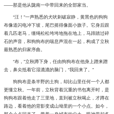
——那是他从陇南一中带回来的全部家当。
“汪！”一声熟悉的犬吠刺破寂静，黄黑色的狗狗
布像道闪电冲下坡，尾巴摇得像面小旗子。它身后跟
着几匹老马，缰绳松松垮垮地拖在地上，马蹄踏过碎
石的声音，和狗狗布的喘息声混在一起，构成了立秋
最熟悉的归家序曲。
“布，”立秋蹲下身，任由狗狗布在他身上蹭来蹭
去，鼻尖抵着它湿漉漉的脑门，“我回来了。”
狗狗布是条半野的土狗，却比山里任何一个人都
更懂立秋。一年前，立秋背着沉重的书包离开时，是
狗狗布跟着他走了三里地，直到被立秋喝止，才蹲在
路边，看着他的背影变成山坳里的一个小点。如今，