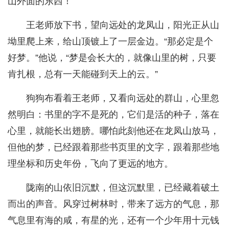
山外面的东西！”
王老师放下书，望向远处的龙凤山，阳光正从山
坳里爬上来，给山顶镀上了一层金边。“那必定是个
好梦。”他说，“梦是会长大的，就像山里的树，只要
肯扎根，总有一天能碰到天上的云。”
狗狗布看着王老师，又看向远处的群山，心里忽
然明白：书里的字不是死的，它们是活的种子，落在
心里，就能长出翅膀。哪怕此刻他还在龙凤山放马，
但他的梦，已经跟着那些书页里的文字，跟着那些地
理坐标和历史年份，飞向了更远的地方。
陇南的山依旧沉默，但这沉默里，已经藏着破土
而出的声音。风穿过树林时，带来了远方的气息，那
气息里有海的咸，有星的光，还有一个少年用十元钱