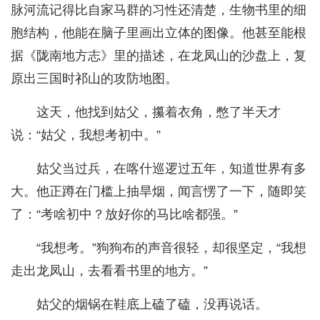
脉河流记得比自家马群的习性还清楚，生物书里的细
胞结构，他能在脑子里画出立体的图像。他甚至能根
据《陇南地方志》里的描述，在龙凤山的沙盘上，复
原出三国时祁山的攻防地图。
这天，他找到姑父，攥着衣角，憋了半天才
说：“姑父，我想考初中。”
姑父当过兵，在喀什巡逻过五年，知道世界有多
大。他正蹲在门槛上抽旱烟，闻言愣了一下，随即笑
了：“考啥初中？放好你的马比啥都强。”
“我想考。”狗狗布的声音很轻，却很坚定，“我想
走出龙凤山，去看看书里的地方。”
姑父的烟锅在鞋底上磕了磕，没再说话。