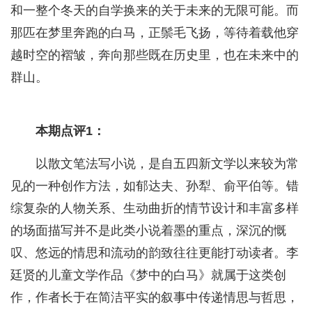
和一整个冬天的自学换来的关于未来的无限可能。而
那匹在梦里奔跑的白马，正鬃毛飞扬，等待着载他穿
越时空的褶皱，奔向那些既在历史里，也在未来中的
群山。
本期点评1：
以散文笔法写小说，是自五四新文学以来较为常
见的一种创作方法，如郁达夫、孙犁、俞平伯等。错
综复杂的人物关系、生动曲折的情节设计和丰富多样
的场面描写并不是此类小说着墨的重点，深沉的慨
叹、悠远的情思和流动的韵致往往更能打动读者。李
廷贤的儿童文学作品《梦中的白马》就属于这类创
作，作者长于在简洁平实的叙事中传递情思与哲思，