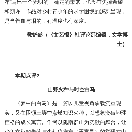
布”写出一个光明的、确定的未来，也没有失掉希望
和期许。作品对乡村青少年的求学困境的深刻呈现，
是含着血与泪的，有温度也有深度。
——教鹤然（《文艺报》社评论部编辑，文学博
士）
本期点评2：
山野火种与时空白马
《梦中的白马》是一篇以儿童视角承载沉重现
实，又在困顿土壤中点燃知识火种，以想象突破地理
桎梏的成长寓言。作者以陇南群山为沉默的舞台，让
少年立秋的失落与少年狗狗布（王富贵）的觉醒在山