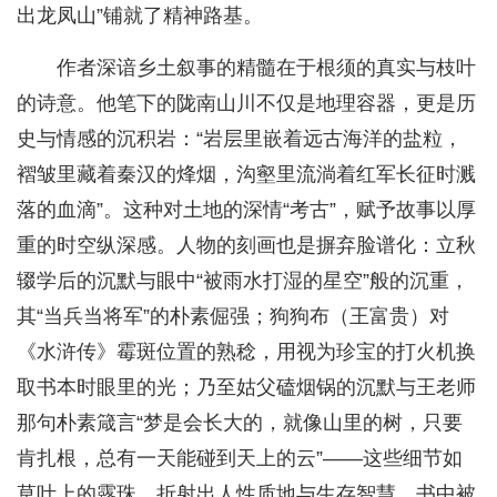
出龙凤山”铺就了精神路基。
作者深谙乡土叙事的精髓在于根须的真实与枝叶
的诗意。他笔下的陇南山川不仅是地理容器，更是历
史与情感的沉积岩：“岩层里嵌着远古海洋的盐粒，
褶皱里藏着秦汉的烽烟，沟壑里流淌着红军长征时溅
落的血滴”。这种对土地的深情“考古”，赋予故事以厚
重的时空纵深感。人物的刻画也是摒弃脸谱化：立秋
辍学后的沉默与眼中“被雨水打湿的星空”般的沉重，
其“当兵当将军”的朴素倔强；狗狗布（王富贵）对
《水浒传》霉斑位置的熟稔，用视为珍宝的打火机换
取书本时眼里的光；乃至姑父磕烟锅的沉默与王老师
那句朴素箴言“梦是会长大的，就像山里的树，只要
肯扎根，总有一天能碰到天上的云”——这些细节如
草叶上的露珠，折射出人性质地与生存智慧。书中被