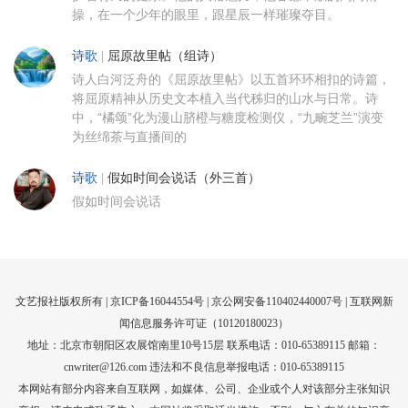
操，在一个少年的眼里，跟星辰一样璀璨夺目。
诗歌
|
屈原故里帖（组诗）
诗人白河泛舟的《屈原故里帖》以五首环环相扣的诗篇，
将屈原精神从历史文本植入当代秭归的山水与日常。诗
中，“橘颂”化为漫山脐橙与糖度检测仪，“九畹芝兰”演变
为丝绵茶与直播间的
诗歌
|
假如时间会说话（外三首）
假如时间会说话
文艺报社版权所有 |
京ICP备16044554号
| 京公网安备110402440007号 |
互联网新
闻信息服务许可证（10120180023）
地址：北京市朝阳区农展馆南里10号15层 联系电话：010-65389115 邮箱：
cnwriter@126.com 违法和不良信息举报电话：010-65389115
本网站有部分内容来自互联网，如媒体、公司、企业或个人对该部分主张知识