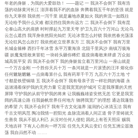
年老的身躯，为我的大爱鼓劲！ ——题记 一 我决不会倒下 我有浩
荡的动脉黄河长江 澎湃着我不朽的血脉 奔腾着我五千年的坚强 就是
你九天寒彻 我依然一泻千里 就是遍地赤夏如火 我的奔流一如既往
无论给予我什么灾难 都没挡住我奔向远方 二 我决不会倒下 我有昆
仑泰山高大的肩膀 时时撑起九万里天穹 护卫九百六十万河山 无论乌
云怎么遮挡 我浑身依然阳光灿烂 无论冰雪怎么封锁 我依然春光荡漾
无论狂风怎么吹打 我依然屹立世界东方 三 我决不会倒下 我有万里
长城金箍棒 西扫千年冰雪 东平万重海浪 北阻千里风沙 南镇万顷海
疆 妖魔鬼怪敢来冒犯 一块砖头砸你稀烂 瘟疫病毒敢来肆虐 万众如
城高筑平安 四 我决不会倒下 我的身躯耸立着万里河山 一座山就是
一个万古金刚 一个胜你天兵十万 一条河就是一片滚烫的汪洋 熔化你
任何魑魅魍魉 一点病毒算什么 我有药草千千万 九百六十万土地 寸
寸都是铁壁铜墙 五 我决不会倒下 我有母亲子宫一样壮阔的海疆 永
远汹涌着保护我的无穷力量 它是我宽宽的护城河 它是我厚重的天然
屏障 守护我的从前守护我的将来 让我巍巍雄姿安然无恙 它更是我宽
阔的高速公路 任我扬帆世界任何地方 驰骋我宽广的理想 通达我蓬勃
的希望 六 我决不会到下 我有千古文化滋养 滋润的心冰清玉洁 我有
千古文明风范 陶冶我情一腔阳光 血脉流淌着人间正道 骨子里铸就天
生善良 我从不损人利己 从没对任何人侵犯 因此上有苍天照应 赐我
天地吉祥 下有人心所向一呼万应 任凭九天风云变幻 任凭五洲尘嚣激
荡 我自岿然不动 …….