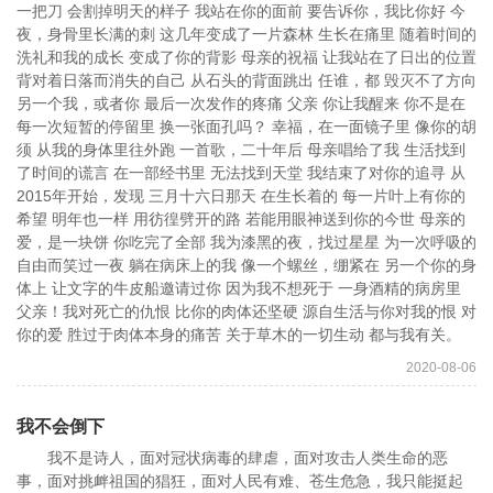
一把刀 会割掉明天的样子 我站在你的面前 要告诉你，我比你好 今
夜，身骨里长满的刺 这几年变成了一片森林 生长在痛里 随着时间的
洗礼和我的成长 变成了你的背影 母亲的祝福 让我站在了日出的位置
背对着日落而消失的自己 从石头的背面跳出 任谁，都 毁灭不了方向
另一个我，或者你 最后一次发作的疼痛 父亲 你让我醒来 你不是在
每一次短暂的停留里 换一张面孔吗？ 幸福，在一面镜子里 像你的胡
须 从我的身体里往外跑 一首歌，二十年后 母亲唱给了我 生活找到
了时间的谎言 在一部经书里 无法找到天堂 我结束了对你的追寻 从
2015年开始，发现 三月十六日那天 在生长着的 每一片叶上有你的
希望 明年也一样 用彷徨劈开的路 若能用眼神送到你的今世 母亲的
爱，是一块饼 你吃完了全部 我为漆黑的夜，找过星星 为一次呼吸的
自由而笑过一夜 躺在病床上的我 像一个螺丝，绷紧在 另一个你的身
体上 让文字的牛皮船邀请过你 因为我不想死于 一身酒精的病房里
父亲！我对死亡的仇恨 比你的肉体还坚硬 源自生活与你对我的恨 对
你的爱 胜过于肉体本身的痛苦 关于草木的一切生动 都与我有关。
2020-08-06
我不会倒下
我不是诗人，面对冠状病毒的肆虐，面对攻击人类生命的恶
事，面对挑衅祖国的猖狂，面对人民有难、苍生危急，我只能挺起