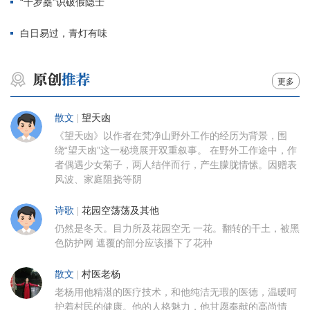
“千岁蘽”识破假隐士
白日易过，青灯有味
更多
散文
|
望天凼
《望天凼》以作者在梵净山野外工作的经历为背景，围
绕“望天凼”这一秘境展开双重叙事。 在野外工作途中，作
者偶遇少女菊子，两人结伴而行，产生朦胧情愫。因赠表
风波、家庭阻挠等阴
诗歌
|
花园空荡荡及其他
仍然是冬天。目力所及花园空无 一花。翻转的干土，被黑
色防护网 遮覆的部分应该播下了花种
散文
|
村医老杨
老杨用他精湛的医疗技术，和他纯洁无瑕的医德，温暖呵
护着村民的健康。他的人格魅力，他甘愿奉献的高尚情