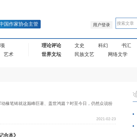
中国作家协会主管
用户登录
奖项
理论评论
文史
科幻
书汇
艺术
世界文坛
民族文艺
网络文学
动椽笔铸就这巅峰巨著、盖世鸿篇？时至今日，仍然众说纷
2021-02-23
记合本》