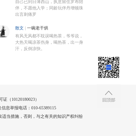
自己已到日薄西山，执意留住罗布陪
伴，不愿他入学；同龄玩伴丹增顿珠
出言刺痛罗
散文
|
一碗老干烘
有风无风都不耽误喝热茶，爷爷说，
大热天喝凉茶伤身，喝热茶，出一身
汗，反倒凉快。
10120180023）
信息举报电话：010-65389115
取适当措施，否则，与之有关的知识产权纠纷