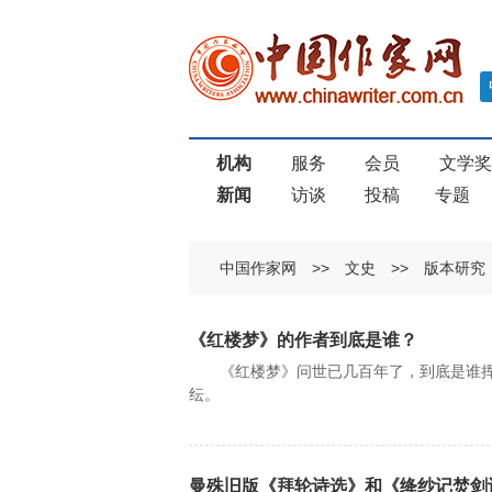
机构
服务
会员
文学
新闻
访谈
投稿
专题
中国作家网
>>
文史
>>
版本研究
《红楼梦》的作者到底是谁？
《红楼梦》问世已几百年了，到底是谁挥
纭。
曼殊旧版《拜轮诗选》和《绛纱记焚剑