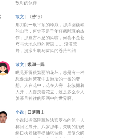
敌对的伙伴
散文
|
《苦行》
那刀削一般平顶的峰巅，那浑圆巍峨
的山峦，何尝不是千年狂飙雕琢的杰
作；那亘古不息的风啸，何尝不是苍
穹与大地永恒的絮语…… 漠漠荒
野，漫漾出胡马啸风的苍茫气韵
散文
|
蠡湖一隅
瞧见开得很繁丽的花丛，总是有一种
想要走到繁花中去游冶的一番的奢
想。人在花中，花在人旁，花簇拥着
人开，人摇曳着花去，这是多么令人
羡慕且神往的图画中的世界啊。
小说
|
日薄西山
小说以省高院藏族法官罗布的第一人
称回忆展开。八岁那年，失明的奶奶
终日执着绕菩提佛塔转经，反复念叨