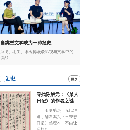
当类型文学成为一种拯救
海飞、毛尖、李晓博漫谈影视与文学中的
谍战
更多
寻找陈解元：《某人
日记》的作者之谜
长夏酷热，无以消
遣，翻看案头《王秉恩
日记》整理本，不由让
我想起……