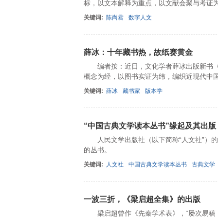
标，以文本解释为重点，以文献会聚与考证
关键词:
陈尚君
数字人文
薛冰：十年藏书热，故纸赛黄金
编者按：近日，文化学者薛冰出版新书《
概念为经，以图书实证为纬，编织近现代中
关键词:
薛冰
藏书家
版本学
“中国古典文学读本丛书”缘起及其出版
人民文学出版社（以下简称“人文社”）的
的丛书。
关键词:
人文社
中国古典文学读本丛书
古典文学
一波三折，《梁启超全集》的出版
梁启超曾作《先秦学术表》，“屡次易稿，