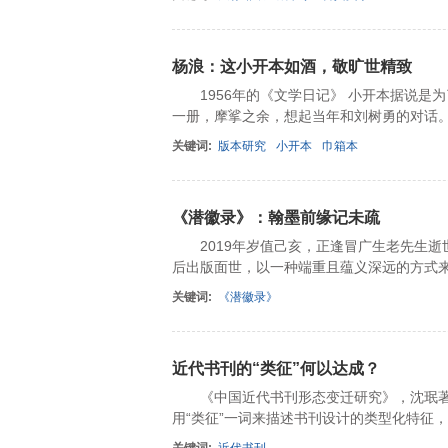
杨浪：这小开本如酒，敬旷世精致
1956年的《文学日记》 小开本据说是为
一册，摩挲之余，想起当年和刘树勇的对话
关键词:
版本研究
小开本
巾箱本
《潜徽录》：翰墨前缘记未疏
2019年岁值己亥，正逢冒广生老先生逝
后出版面世，以一种端重且蕴义深远的方式
关键词:
《潜徽录》
近代书刊的“类征”何以达成？
《中国近代书刊形态变迁研究》，沈珉著，国
用“类征”一词来描述书刊设计的类型化特征