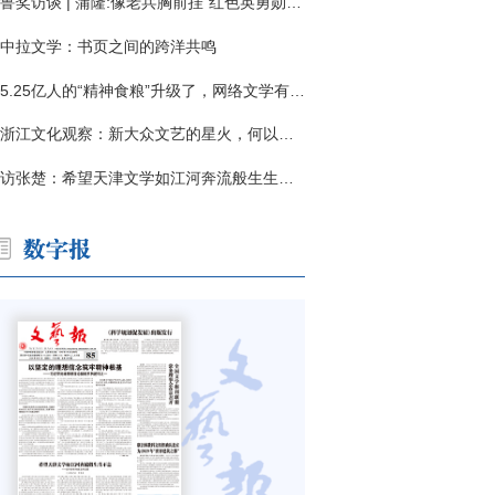
鲁奖访谈 | 蒲隆:像老兵胸前挂"红色英勇勋章"
中拉文学：书页之间的跨洋共鸣
5.25亿人的“精神食粮”升级了，网络文学有了哪些新变化？
浙江文化观察：新大众文艺的星火，何以燎原？
访张楚：希望天津文学如江河奔流般生生不息