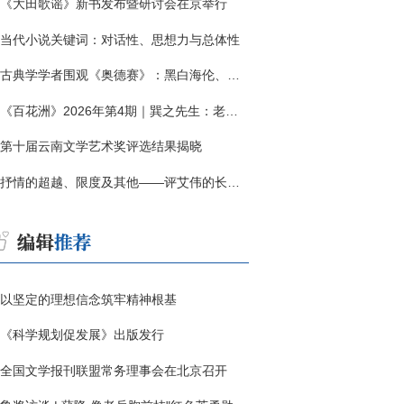
《大田歌谣》新书发布暨研讨会在京举行
当代小说关键词：对话性、思想力与总体性
古典学学者围观《奥德赛》：黑白海伦、佩涅罗佩的别针与神秘入侵者
《百花洲》2026年第4期｜巽之先生：老兵朱向前侧记三题
第十届云南文学艺术奖评选结果揭晓
抒情的超越、限度及其他——评艾伟的长篇小说《春歌》
以坚定的理想信念筑牢精神根基
《科学规划促发展》出版发行
全国文学报刊联盟常务理事会在北京召开