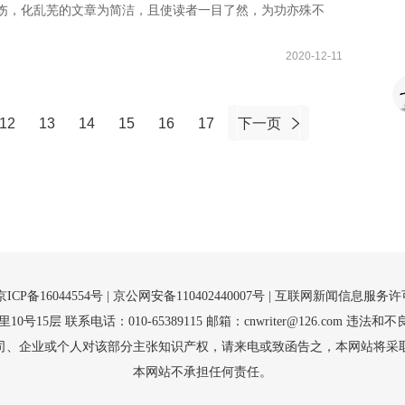
整饬，化乱芜的文章为简洁，且使读者一目了然，为功亦殊不
2020-12-11
12
13
14
15
16
17
下一页
京ICP备16044554号
| 京公网安备110402440007号 |
互联网新闻信息服务许可证（
5层 联系电话：010-65389115 邮箱：cnwriter@126.com 违法和不良
司、企业或个人对该部分主张知识产权，请来电或致函告之，本网站将采
本网站不承担任何责任。