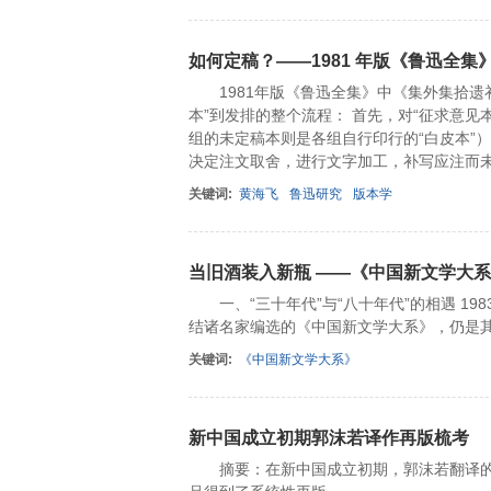
如何定稿？——1981 年版《鲁迅全
1981年版《鲁迅全集》中《集外集拾遗
本”到发排的整个流程： 首先，对“征求意见
组的未定稿本则是各组自行印行的“白皮本”
决定注文取舍，进行文字加工，补写应注而
关键词:
黄海飞
鲁迅研究
版本学
当旧酒装入新瓶 ——《中国新文学大系：
一、“三十年代”与“八十年代”的相遇 19
结诸名家编选的《中国新文学大系》，仍是
关键词:
《中国新文学大系》
新中国成立初期郭沫若译作再版梳考
摘要：在新中国成立初期，郭沫若翻译的《