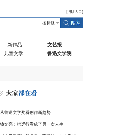
[
旧版
入口]
新作品
文艺报
儿童文学
鲁迅文学院
从鲁迅文学奖看创作新趋势
钱文亮：把远行看成了另一次人生