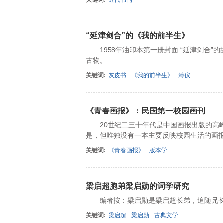
关键词:
近代书刊
“延津剑合”的《我的前半生》
1958年油印本第一册封面 “延津剑合”
古物。
关键词:
灰皮书
《我的前半生》
溥仪
《青春画报》：民国第一校园画刊
20世纪二三十年代是中国画报出版的高峰
是，但唯独没有一本主要反映校园生活的画
关键词:
《青春画报》
版本学
梁启超胞弟梁启勋的词学研究
编者按：梁启勋是梁启超长弟，追随兄长
关键词:
梁启超
梁启勋
古典文学