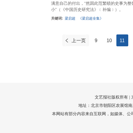
满意自己的付出，“然因此范繁赜的史事为
小”（《中国历史研究法》﹝补编﹞）。
关键词:
梁启超
《梁启超全集》
上一页
9
10
11
文艺报社版权所有 |
地址：北京市朝阳区农展馆南里10号1
本网站有部分内容来自互联网，如媒体、公