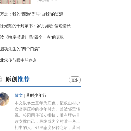
万之：我的“西游记”与“自我”的资源
徐光耀的千封家书：岁月如歌 信短情长
读《晦庵书话》品“四个一点”的真味
启功先生的“四个口袋”
北宋使节眼中的燕京
更多
散文
|
昔时少年行
本文以乡土童年为底色，记叙山村少
女贫寒压抑的少年时光。曾被邻里轻
视、校园同伴孤立排挤，唯有埋头苦
读支撑自己，最终成为全村唯一考上
初中的人。邻里态度反转之后，昔日