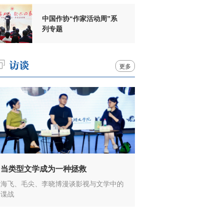
中国作协“作家活动周”系
列专题
更多
当类型文学成为一种拯救
海飞、毛尖、李晓博漫谈影视与文学中的
谍战