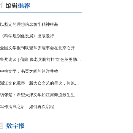
以坚定的理想信念筑牢精神根基
《科学规划促发展》出版发行
全国文学报刊联盟常务理事会在北京召开
鲁奖访谈 | 蒲隆:像老兵胸前挂"红色英勇勋章"
中拉文学：书页之间的跨洋共鸣
浙江文化观察：新大众文艺的星火，何以燎原？
访张楚：希望天津文学如江河奔流般生生不息
写作搁浅之后，如何再次启程