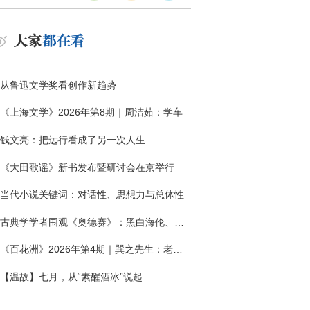
从鲁迅文学奖看创作新趋势
《上海文学》2026年第8期｜周洁茹：学车
钱文亮：把远行看成了另一次人生
《大田歌谣》新书发布暨研讨会在京举行
当代小说关键词：对话性、思想力与总体性
古典学学者围观《奥德赛》：黑白海伦、佩涅罗佩的别针与神秘入侵者
《百花洲》2026年第4期｜巽之先生：老兵朱向前侧记三题
【温故】七月，从“素醒酒冰”说起