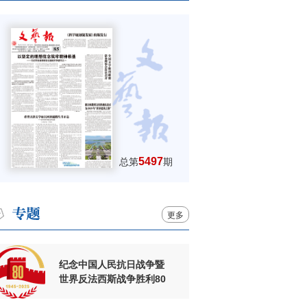
5497
总第
期
更多
纪念中国人民抗日战争暨
世界反法西斯战争胜利80
周年