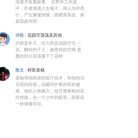
境展开双重叙事。 在野外工作途
中，作者偶遇少女菊子，两人结伴而
行，产生朦胧情愫。因赠表风波、家
庭阻挠等阴
诗歌
|
花园空荡荡及其他
仍然是冬天。目力所及花园空无 一
花。翻转的干土，被黑色防护网 遮
覆的部分应该播下了花种
散文
|
村医老杨
老杨用他精湛的医疗技术，和他纯洁
无瑕的医德，温暖呵护着村民的健
康。他的人格魅力，他甘愿奉献的高
尚情操，在一个少年的眼里，跟星辰
一样璀璨夺目。