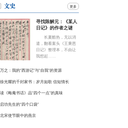
更多
寻找陈解元：《某人
日记》的作者之谜
长夏酷热，无以消
遣，翻看案头《王秉恩
日记》整理本，不由让
我想起……
万之：我的“西游记”与“自我”的资源
徐光耀的千封家书：岁月如歌 信短情长
读《晦庵书话》品“四个一点”的真味
启功先生的“四个口袋”
北宋使节眼中的燕京