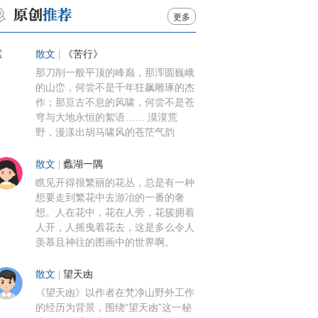
更多
散文
|
《苦行》
那刀削一般平顶的峰巅，那浑圆巍峨
的山峦，何尝不是千年狂飙雕琢的杰
作；那亘古不息的风啸，何尝不是苍
穹与大地永恒的絮语…… 漠漠荒
野，漫漾出胡马啸风的苍茫气韵
散文
|
蠡湖一隅
瞧见开得很繁丽的花丛，总是有一种
想要走到繁花中去游冶的一番的奢
想。人在花中，花在人旁，花簇拥着
人开，人摇曳着花去，这是多么令人
羡慕且神往的图画中的世界啊。
散文
|
望天凼
《望天凼》以作者在梵净山野外工作
的经历为背景，围绕“望天凼”这一秘