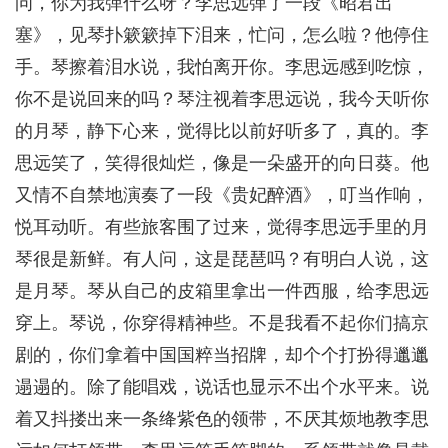
问，你为我弹什么呀？李思远弹了一段《昭君出
塞》，见琴扑簌簌掉下泪来，忙问，怎么啦？他停住
手。琴擦着泪水说，我怕离开你。李思远感到吃惊，
你不是说回来的吗？琴注视着李思远说，我今天听你
的月琴，静下心来，觉得比以前好听多了，真的。李
思远笑了，笑得很灿烂，像是一朵盛开的向日葵。他
又情不自禁地演奏了一段《贵妃醉酒》，叮当作响，
悦耳动听。有些旅客围了过来，觉得李思远手里的月
琴很是新鲜。有人问，这是琵琶吗？有明白人说，这
是月琴。琴从自己的皮箱里拿出一件西服，给李思远
穿上。琴说，你穿得精神些。不是我看不起你们搞京
剧的，你们拿着中国国粹当招牌，却个个打扮得邋邋
遢遢的。除了能唱戏，说话也显示不出个水平来。说
着又抖搂出来一条绛紫色的领带，不厌其烦地教李思