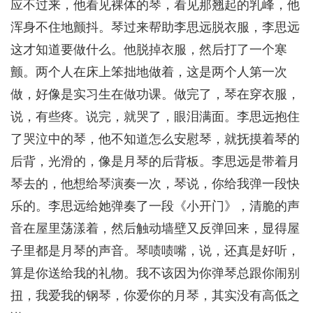
应不过来，他看见裸体的琴，看见那翘起的乳峰，他
浑身不住地颤抖。琴过来帮助李思远脱衣服，李思远
这才知道要做什么。他脱掉衣服，然后打了一个寒
颤。两个人在床上笨拙地做着，这是两个人第一次
做，好像是实习生在做功课。做完了，琴在穿衣服，
说，有些疼。说完，就哭了，眼泪满面。李思远抱住
了哭泣中的琴，他不知道怎么安慰琴，就抚摸着琴的
后背，光滑的，像是月琴的后背板。李思远是带着月
琴去的，他想给琴演奏一次，琴说，你给我弹一段快
乐的。李思远给她弹奏了一段《小开门》，清脆的声
音在屋里荡漾着，然后触动墙壁又反弹回来，显得屋
子里都是月琴的声音。琴啧啧嘴，说，还真是好听，
算是你送给我的礼物。我不该因为你弹琴总跟你闹别
扭，我爱我的钢琴，你爱你的月琴，其实没有高低之