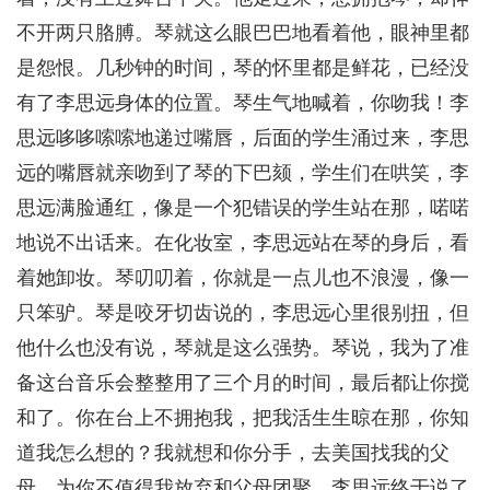
不开两只胳膊。琴就这么眼巴巴地看着他，眼神里都
是怨恨。几秒钟的时间，琴的怀里都是鲜花，已经没
有了李思远身体的位置。琴生气地喊着，你吻我！李
思远哆哆嗦嗦地递过嘴唇，后面的学生涌过来，李思
远的嘴唇就亲吻到了琴的下巴颏，学生们在哄笑，李
思远满脸通红，像是一个犯错误的学生站在那，喏喏
地说不出话来。在化妆室，李思远站在琴的身后，看
着她卸妆。琴叨叨着，你就是一点儿也不浪漫，像一
只笨驴。琴是咬牙切齿说的，李思远心里很别扭，但
他什么也没有说，琴就是这么强势。琴说，我为了准
备这台音乐会整整用了三个月的时间，最后都让你搅
和了。你在台上不拥抱我，把我活生生晾在那，你知
道我怎么想的？我就想和你分手，去美国找我的父
母，为你不值得我放弃和父母团聚。李思远终于说了