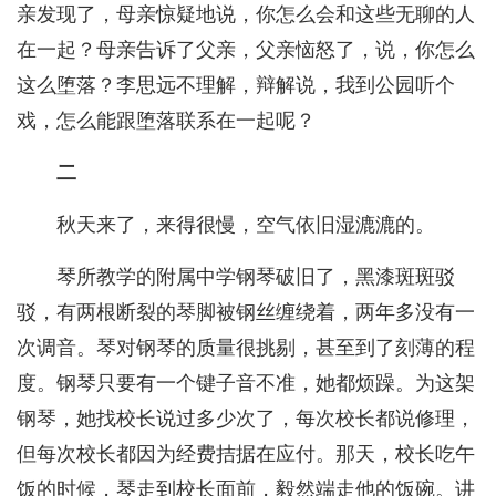
亲发现了，母亲惊疑地说，你怎么会和这些无聊的人
在一起？母亲告诉了父亲，父亲恼怒了，说，你怎么
这么堕落？李思远不理解，辩解说，我到公园听个
戏，怎么能跟堕落联系在一起呢？
二
秋天来了，来得很慢，空气依旧湿漉漉的。
琴所教学的附属中学钢琴破旧了，黑漆斑斑驳
驳，有两根断裂的琴脚被钢丝缠绕着，两年多没有一
次调音。琴对钢琴的质量很挑剔，甚至到了刻薄的程
度。钢琴只要有一个键子音不准，她都烦躁。为这架
钢琴，她找校长说过多少次了，每次校长都说修理，
但每次校长都因为经费拮据在应付。那天，校长吃午
饭的时候，琴走到校长面前，毅然端走他的饭碗。讲