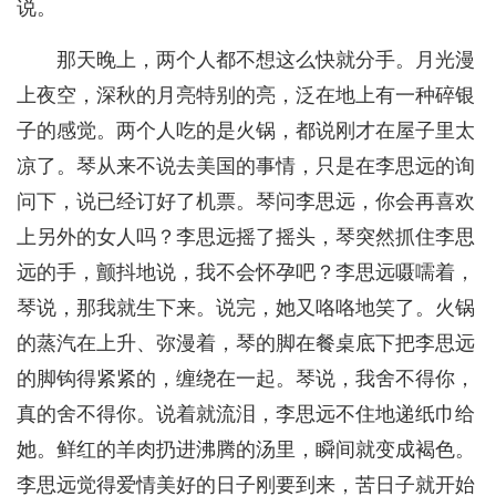
说。
那天晚上，两个人都不想这么快就分手。月光漫
上夜空，深秋的月亮特别的亮，泛在地上有一种碎银
子的感觉。两个人吃的是火锅，都说刚才在屋子里太
凉了。琴从来不说去美国的事情，只是在李思远的询
问下，说已经订好了机票。琴问李思远，你会再喜欢
上另外的女人吗？李思远摇了摇头，琴突然抓住李思
远的手，颤抖地说，我不会怀孕吧？李思远嗫嚅着，
琴说，那我就生下来。说完，她又咯咯地笑了。火锅
的蒸汽在上升、弥漫着，琴的脚在餐桌底下把李思远
的脚钩得紧紧的，缠绕在一起。琴说，我舍不得你，
真的舍不得你。说着就流泪，李思远不住地递纸巾给
她。鲜红的羊肉扔进沸腾的汤里，瞬间就变成褐色。
李思远觉得爱情美好的日子刚要到来，苦日子就开始