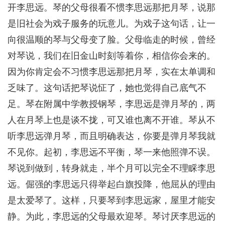
开李思远。琴的父母很看不惯李思远那把月琴，说那
是旧社会为戏子服务的玩意儿。为戏子这句话，让一
向很温顺的琴与父母变了脸。父母临走的时候，曾经
对琴说，我们在旧金山时刻等着你，相信你会来的。
因为你肯定会不习惯李思远那把月琴，实在太单调和
乏味了。这句话把琴说怔了，她也觉得自己底气不
足。琴在附属中学教授钢琴，李思远是弹月琴的，两
人在月琴上也是谈不拢，可又谁也离不开谁。琴从不
听李思远弹月琴，而且明确表达，你要是弹月琴我就
不见你。起初，李思远不平衡，琴一来他照弹不误。
琴说到做到，转身就走，半个月可以完全不理睬李思
远。倔强的李思远只得举起白旗投降，他屈从的理由
是太爱琴了。这样，只要琴到李思远家，屋里才能安
静。为此，李思远的父母最欢迎琴。琴讨厌李思远的