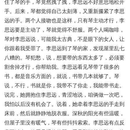
住了琴的手，琴竟然拽了拽，李思远不好意思地松开
手。后来，琴都觉得自己太刻薄，又重新攥紧了李思
远的手。两个人接吻也是这样，只有琴主动才行，李
思远要是主动了，琴就觉得不舒服。两个人喝咖啡，
琴对李思远说，可能我太古典，不是眼下的女人，让
你跟着我受罪了。李思远到了琴的家，发现屋里乱七
八糟的。琴犯愁，说，想要带的东西太多了，必须要
割舍掉才行，你帮助我。李思远看见琴带了很多的
书，都是音乐方面的，就说，书带几本就够了。琴
说，不行，书就是你，我带不了你走，我能带书走。
说完，她拥抱住李思远，青涩地说，咱俩做一次吧，
我怕以后没有机会了。说着，她牵着李思远的手走到
床前，然后就静静地脱衣服。深秋的阳光有些温暖，
但屋子里没有暖气，琴有些抖抖索索。李思远有点反