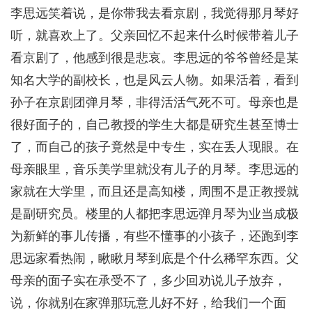
李思远笑着说，是你带我去看京剧，我觉得那月琴好
听，就喜欢上了。父亲回忆不起来什么时候带着儿子
看京剧了，他感到很是悲哀。李思远的爷爷曾经是某
知名大学的副校长，也是风云人物。如果活着，看到
孙子在京剧团弹月琴，非得活活气死不可。母亲也是
很好面子的，自己教授的学生大都是研究生甚至博士
了，而自己的孩子竟然是中专生，实在丢人现眼。在
母亲眼里，音乐美学里就没有儿子的月琴。李思远的
家就在大学里，而且还是高知楼，周围不是正教授就
是副研究员。楼里的人都把李思远弹月琴为业当成极
为新鲜的事儿传播，有些不懂事的小孩子，还跑到李
思远家看热闹，瞅瞅月琴到底是个什么稀罕东西。父
母亲的面子实在承受不了，多少回劝说儿子放弃，
说，你就别在家弹那玩意儿好不好，给我们一个面