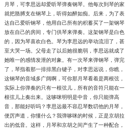
月琴，可李思远却爱听琴弹奏钢琴。他每次到琴的家
就把胳膊支在钢琴上，听得如醉如痴。后来，为了表
达自己爱听钢琴，他用自己所有的积蓄买了一架钢琴
放在自己的房间，专门供琴来弹奏。这架钢琴是白色
的，因为琴喜欢白色。琴为李思远的举动流泪了，甚
至大哭一场。父母走了以后她很脆弱，李思远就成了
她唯一的感情发泄的对象。有一次琴来弹钢琴，弹完
了，琴指着那一排排黑白键子，对李思远说，你瞧，
这钢琴的音域多广阔啊，可你那月琴看着是两根弦，
实际上你弹奏的只有一根弦儿，所有的音符只能在一
根弦儿上奏出来。这哆咪明明是中音，你只能弹高
音，那能好听吗？李思远最不容忍琴数叨他的月琴，
便厉声道，你懂什么？我弹哆咪的时候，正是京胡拉
出的低音。这样，月琴和京胡之间产生了一种配合，