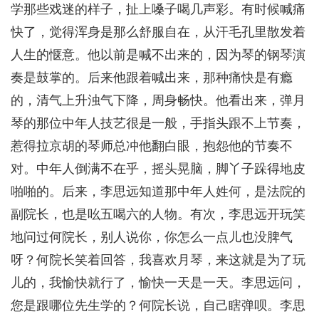
学那些戏迷的样子，扯上嗓子喝几声彩。有时候喊痛
快了，觉得浑身是那么舒服自在，从汗毛孔里散发着
人生的惬意。他以前是喊不出来的，因为琴的钢琴演
奏是鼓掌的。后来他跟着喊出来，那种痛快是有瘾
的，清气上升浊气下降，周身畅快。他看出来，弹月
琴的那位中年人技艺很是一般，手指头跟不上节奏，
惹得拉京胡的琴师总冲他翻白眼，抱怨他的节奏不
对。中年人倒满不在乎，摇头晃脑，脚丫子跺得地皮
啪啪的。后来，李思远知道那中年人姓何，是法院的
副院长，也是吆五喝六的人物。有次，李思远开玩笑
地问过何院长，别人说你，你怎么一点儿也没脾气
呀？何院长笑着回答，我喜欢月琴，来这就是为了玩
儿的，我愉快就行了，愉快一天是一天。李思远问，
您是跟哪位先生学的？何院长说，自己瞎弹呗。李思