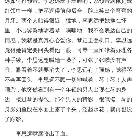
远如何打领带。李思远笨手笨脚的，系领带就像是戴
红领巾一样，把琴逗得前仰后合，脸上笑出个弯弯的
月牙。两个人贴得很近，猛地，李思远把她揽在怀
里，小心翼翼地吻着琴，喃喃地，我不会表达自己的
情感，我就是真真心心爱你。琴走进登机口。李思远
觉得她肯定要回头看他一眼，可琴一直忙碌着办理各
种手续。李思远想喊她一嗓子，可张了张嘴没有声
音。眼看着琴就要消失了，李思远有了预感，觉得琴
不会再回头。李思远不顾一切地喊着，琴！琴！人声
嘈杂，他突然看到有一个年轻的男人出现在琴的身
边，接过琴的提包。那个男人的背影，很笔挺。琴的
身影如鱼般在水面上露了个头，泛起水花，就再也没
了踪影。
李思远嘴唇咬出了血。