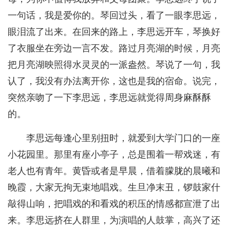
一句话，我是爱你的。琴回过头，看了一眼李思远，
眼泪流了出来。在回来的路上，李思远开车，琴换好
了衣服坐在旁边一言不发。路过月亮湖的时候，月亮
把月亮湖映照得水灵灵的一派盎然。琴说了一句，我
认了，我没有办法离开你，这也是我的宿命。说完，
突然亲吻了一下李思远，李思远就觉得周身麻酥酥
的。
李思远每逢心里别扭时，就爱到大学门口的一座
小花园里。那里有座小亭子，总是围着一帮戏迷，有
老人也有青年。黄昏或者是早晨，借着朦胧的晨曦和
晚霞，大家无拘无束地唱戏。生旦净末丑，锣鼓家什
敲得山响，把唱戏的和看戏的积压的情感都宣泄了出
来。李思远挤在人群里，为演唱的人鼓掌，高兴了还