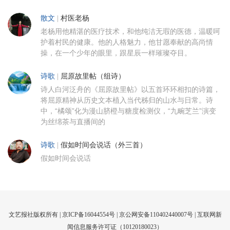
散文
|
村医老杨
老杨用他精湛的医疗技术，和他纯洁无瑕的医德，温暖呵
护着村民的健康。他的人格魅力，他甘愿奉献的高尚情
操，在一个少年的眼里，跟星辰一样璀璨夺目。
诗歌
|
屈原故里帖（组诗）
诗人白河泛舟的《屈原故里帖》以五首环环相扣的诗篇，
将屈原精神从历史文本植入当代秭归的山水与日常。诗
中，“橘颂”化为漫山脐橙与糖度检测仪，“九畹芝兰”演变
为丝绵茶与直播间的
诗歌
|
假如时间会说话（外三首）
假如时间会说话
文艺报社版权所有 |
京ICP备16044554号
| 京公网安备110402440007号 |
互联网新
闻信息服务许可证（10120180023）