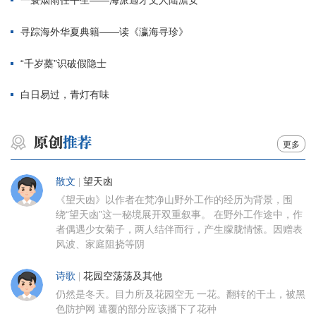
一蓑烟雨任平生——海派通才文人陆澹安
寻踪海外华夏典籍——读《瀛海寻珍》
“千岁蘽”识破假隐士
白日易过，青灯有味
更多
散文
|
望天凼
《望天凼》以作者在梵净山野外工作的经历为背景，围
绕“望天凼”这一秘境展开双重叙事。 在野外工作途中，作
者偶遇少女菊子，两人结伴而行，产生朦胧情愫。因赠表
风波、家庭阻挠等阴
诗歌
|
花园空荡荡及其他
仍然是冬天。目力所及花园空无 一花。翻转的干土，被黑
色防护网 遮覆的部分应该播下了花种