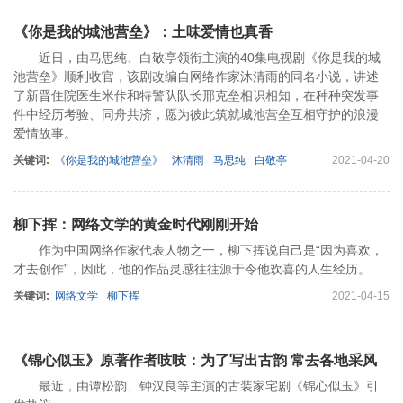
《你是我的城池营垒》：土味爱情也真香
近日，由马思纯、白敬亭领衔主演的40集电视剧《你是我的城
池营垒》顺利收官，该剧改编自网络作家沐清雨的同名小说，讲述
了新晋住院医生米佧和特警队队长邢克垒相识相知，在种种突发事
件中经历考验、同舟共济，愿为彼此筑就城池营垒互相守护的浪漫
爱情故事。
关键词:
《你是我的城池营垒》
沐清雨
马思纯
白敬亭
2021-04-20
柳下挥：网络文学的黄金时代刚刚开始
作为中国网络作家代表人物之一，柳下挥说自己是“因为喜欢，
才去创作”，因此，他的作品灵感往往源于令他欢喜的人生经历。
关键词:
网络文学
柳下挥
2021-04-15
《锦心似玉》原著作者吱吱：为了写出古韵 常去各地采风
最近，由谭松韵、钟汉良等主演的古装家宅剧《锦心似玉》引