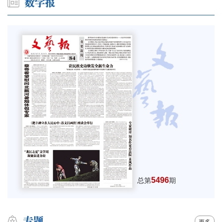
5496
总第
期
更多