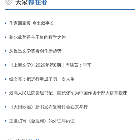
作家回家暖 乡土叙事长
菲尔兹奖得主王虹的数学之路
从鲁迅文学奖看创作新趋势
《上海文学》2026年第8期｜周洁茹：学车
钱文亮：把远行看成了另一次人生
最高人民法院党组书记、院长张军为中国作协干部大讲堂授课
《大田歌谣》新书发布暨研讨会在京举行
王世贞写《金瓶梅》的外证与内证