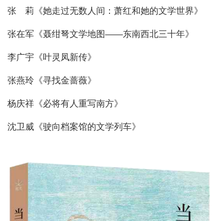
张 莉《她走过无数人间：萧红和她的文学世界》
张在军《聂绀弩文学地图——东南西北三十年》
李广宇《叶灵凤新传》
张燕玲《寻找金蔷薇》
杨庆祥《必将有人重写南方》
沈卫威《驶向档案馆的文学列车》