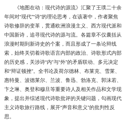
《地图在动：现代诗的源流》汇聚了王璞二十余
年间对“现代”“诗”的理论思考，在该著中，作者聚焦
诗歌修辞的变革，贯通欧洲浪漫主义、西方现代派和
中国新诗，追寻现代诗的源与流。各篇章不仅囊括从
浪漫时期到新诗史的个案，而且形成了一条论辩线
索，始终关切着诗歌语言内部的政治、诗歌形式内部
的历史感，关涉诗“内”与“外”的矛盾联动、多元决定
和“辩证顿挫”。全书论及荷尔德林、布莱克、雪莱、
惠特曼、波德莱尔、兰波、鲁迅、勃洛克、郭沫若、
卞之琳、奥登和穆旦等重要诗人及相关作品和文学现
象，提出并综述现代诗歌批评的关键问题，勾画现代
主义诗歌旅行路线，展开“声音和意义”的批判性反
思。