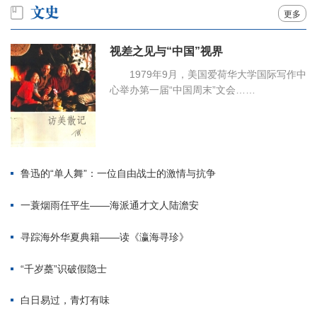
更多
视差之见与“中国”视界
1979年9月，美国爱荷华大学国际写作中
心举办第一届“中国周末”文会……
鲁迅的“单人舞”：一位自由战士的激情与抗争
一蓑烟雨任平生——海派通才文人陆澹安
寻踪海外华夏典籍——读《瀛海寻珍》
“千岁蘽”识破假隐士
白日易过，青灯有味