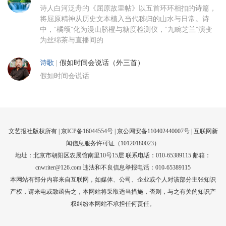
诗人白河泛舟的《屈原故里帖》以五首环环相扣的诗篇，
将屈原精神从历史文本植入当代秭归的山水与日常。诗
中，“橘颂”化为漫山脐橙与糖度检测仪，“九畹芝兰”演变
为丝绵茶与直播间的
诗歌
|
假如时间会说话（外三首）
假如时间会说话
文艺报社版权所有 |
京ICP备16044554号
| 京公网安备110402440007号 |
互联网新
闻信息服务许可证（10120180023）
地址：北京市朝阳区农展馆南里10号15层 联系电话：010-65389115 邮箱：
cnwriter@126.com 违法和不良信息举报电话：010-65389115
本网站有部分内容来自互联网，如媒体、公司、企业或个人对该部分主张知识
产权，请来电或致函告之，本网站将采取适当措施，否则，与之有关的知识产
权纠纷本网站不承担任何责任。