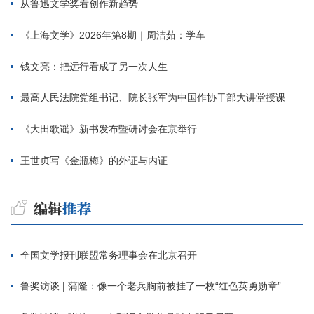
从鲁迅文学奖看创作新趋势
《上海文学》2026年第8期｜周洁茹：学车
钱文亮：把远行看成了另一次人生
最高人民法院党组书记、院长张军为中国作协干部大讲堂授课
《大田歌谣》新书发布暨研讨会在京举行
王世贞写《金瓶梅》的外证与内证
全国文学报刊联盟常务理事会在北京召开
鲁奖访谈 | 蒲隆：像一个老兵胸前被挂了一枚“红色英勇勋章”