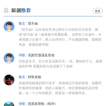
更多
散文
|
望天凼
《望天凼》以作者在梵净山野外工作的经历为背景，围
绕“望天凼”这一秘境展开双重叙事。 在野外工作途中，作
者偶遇少女菊子，两人结伴而行，产生朦胧情愫。因赠表
风波、家庭阻挠等阴
诗歌
|
花园空荡荡及其他
仍然是冬天。目力所及花园空无 一花。翻转的干土，被黑
色防护网 遮覆的部分应该播下了花种
散文
|
村医老杨
老杨用他精湛的医疗技术，和他纯洁无瑕的医德，温暖呵
护着村民的健康。他的人格魅力，他甘愿奉献的高尚情
操，在一个少年的眼里，跟星辰一样璀璨夺目。
诗歌
|
屈原故里帖（组诗）