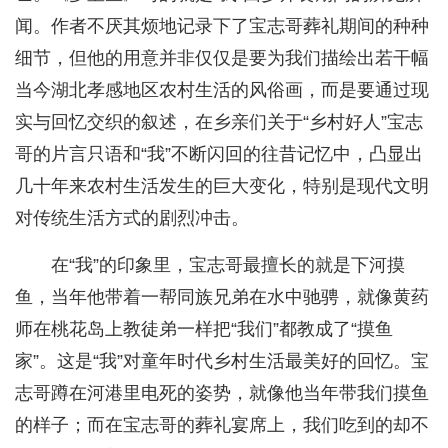
闻。作者不厌其烦地记录下了宝志哥葬礼期间的种种
细节，但他的用意并非仅仅是要为我们描绘出若干幅
当今湖北孝感地区农村生活的风俗画，而是要通过现
实与回忆交织的叙述，在乡亲们关于“乡村好人”宝志
哥的片言只语和“我”不断闪回的往昔记忆中，凸显出
几十年来农村生活发生的巨大变化，特别是现代文明
对传统生活方式的剧烈冲击。
在“我”的印象里，宝志哥最擅长的就是下河摸
鱼，当年他带着一帮同族兄弟在水中驰骋，就像黄药
师在桃花岛上教徒弟一样把“我们”都教成了“摸鱼
家”。这是“我”对童年时代乡村生活最美好的回忆。宝
志哥蹲在河港里电死的姿势，就像他当年带我们摸鱼
的样子；而在宝志哥的葬礼宴席上，我们吃到的却不