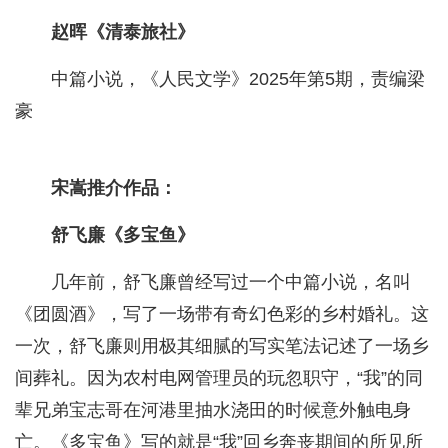
赵晖《清泰旅社》
中篇小说，《人民文学》2025年第5期，责编梁
豪
宋嵩推介作品：
舒飞廉《多宝鱼》
几年前，舒飞廉曾经写过一个中篇小说，名叫
《团圆酒》，写了一场带有奇幻色彩的乡村婚礼。这
一次，舒飞廉则用极其细腻的写实笔法记述了一场乡
间葬礼。因为农村电网管理员的玩忽职守，“我”的同
辈兄弟宝志哥在河港里抽水浇田的时候意外触电身
亡。《多宝鱼》写的就是“我”回乡奔丧期间的所见所