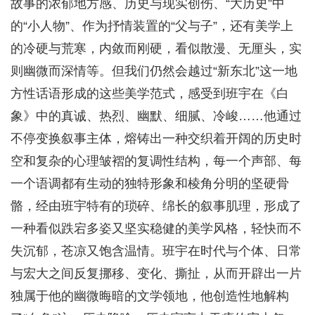
故事的浓郁地方感、历史与现实创伤、“大历史”中
的“小人物”、作为抒情装置的“父与子”，还有美学上
的冷硬与荒寒，内敛而刚硬，看似散漫、无厘头，实
则幽微而深情等。但我们仍然会越过“新东北”这一地
方性话语形成的这些美学范式，感受到班宇在《白
象》中的真诚、热烈、幽默、细腻、冷峻……他通过
不停变换叙事主体，熔铸出一种交织着开阔的历史时
空和复杂的心理皱褶的复调性结构，每一个声部、每
一个语调都有生动的独特形象和棱角分明的坚硬骨
骼，经由班宇特有的琐碎、绵长的叙事肌理，形成了
一种看似跌宕多姿又坚实稳健的美学风格，轻快而不
失沉郁，苍凉又饱含温情。班宇在时代与个体、日常
与宏大之间反复挪移、变化、撕扯，从而开辟出一片
独属于他的幽微晦暗的文学领地，他创造性地解构