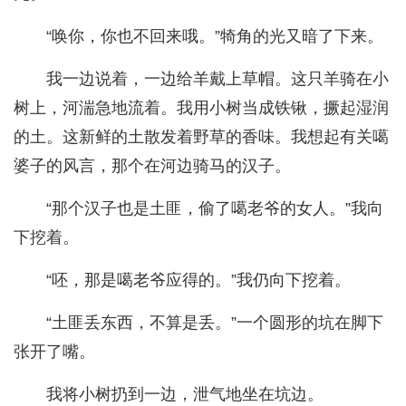
“唤你，你也不回来哦。”犄角的光又暗了下来。
我一边说着，一边给羊戴上草帽。这只羊骑在小
树上，河湍急地流着。我用小树当成铁锹，撅起湿润
的土。这新鲜的土散发着野草的香味。我想起有关噶
婆子的风言，那个在河边骑马的汉子。
“那个汉子也是土匪，偷了噶老爷的女人。”我向
下挖着。
“呸，那是噶老爷应得的。”我仍向下挖着。
“土匪丢东西，不算是丢。”一个圆形的坑在脚下
张开了嘴。
我将小树扔到一边，泄气地坐在坑边。