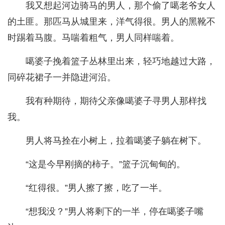
我又想起河边骑马的男人，那个偷了噶老爷女人
的土匪。那匹马从城里来，洋气得很。男人的黑靴不
时踢着马腹。马喘着粗气，男人同样喘着。
噶婆子挽着篮子丛林里出来，轻巧地越过大路，
同碎花裙子一并隐进河沿。
我有种期待，期待父亲像噶婆子寻男人那样找
我。
男人将马拴在小树上，拉着噶婆子躺在树下。
“这是今早刚摘的柿子。”篮子沉甸甸的。
“红得很。”男人擦了擦，吃了一半。
“想我没？”男人将剩下的一半，停在噶婆子嘴