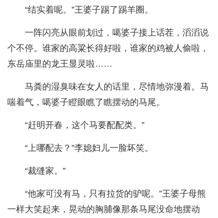
“结实着呢。”王婆子踢了踢羊圈。
一阵闪亮从眼前划过，噶婆子接上话茬，滔滔说
个不停。谁家的高粱长得好啦，谁家的鸡被人偷啦，
东岳庙里的龙王显灵啦……
马粪的湿臭味在女人的话里，尽情地弥漫着。马
喘着气，噶婆子瞪眼瞧了瞧摆动的马尾。
“赶明开春，这个马要配配类。”
“上哪配去？”李媳妇儿一脸坏笑。
“裁缝家。”
“他家可没有马，只有拉货的驴呢。”王婆子母熊
一样大笑起来，晃动的胸脯像那条马尾没命地摆动