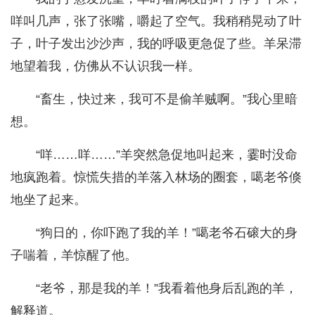
咩叫几声，张了张嘴，嚼起了空气。我稍稍晃动了叶
子，叶子发出沙沙声，我的呼吸更急促了些。羊呆滞
地望着我，仿佛从不认识我一样。
“畜生，快过来，我可不是偷羊贼啊。”我心里暗
想。
“咩……咩……”羊突然急促地叫起来，霎时没命
地疯跑着。惊慌失措的羊落入林场的圈套，噶老爷倏
地坐了起来。
“狗日的，你吓跑了我的羊！”噶老爷石磙大的身
子喘着，羊惊醒了他。
“老爷，那是我的羊！”我看着他身后乱跑的羊，
解释道。