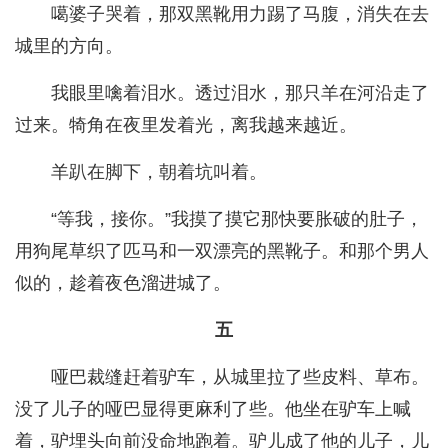
噶婆子哭着，那双黑靴用力踢了马腹，消失在去
城里的方向。
我眼里噙着泪水。透过泪水，那只羊在河沿走了
过来。犄角在夜里发着光，离我越来越近。
羊趴在脚下，朝着坑叫着。
“等我，接你。”我摸了摸它那快要胀破的肚子，
用狗尾草织了匹马和一双漂亮的黑靴子。和那个男人
似的，趁着夜色溜进城了。
五
哑巴裁缝赶着驴车，从城里拉了些皮料、草布。
没了儿子的哑巴显得更麻利了些。他坐在驴车上喊
着，驴埋头向前没命地跑着。驴儿成了他的儿子，儿