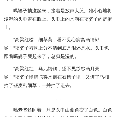
噶婆子抽泣起来，接着是放声大哭。她小心地将
浸湿的头巾盖在脸上。头巾上的水滴在噶婆子的裤腿
上。
“高粱红喽，细草黄，看不见心窝窝滴情郎
哟！”噶婆子裤脚上分不清到底是泪还是水。头巾也
跟着噶婆子哭起来了，总归是湿的。
“高粱红红，马儿锵锵，望不见纱纱滴月亮
哟！”噶婆子慢腾腾将水倒在石槽子里，又进了马棚
拾了些麦秸细草，一并拌了进去。
二
噶老爷还睡着，只是头巾由蓝色变了白色。白色