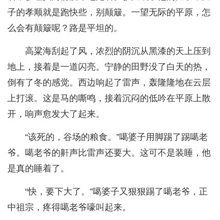
子的孝顺就是跑快些，别颠簸。一望无际的平原，怎
么会有颠簸呢？路是平坦的。
高粱海刮起了风，浓烈的阴沉从黑漆的天上压到
地上，接着是一道闪亮。宁静的田野没了白天的热，
倒有了冬的感觉。西边响起了雷声，轰隆隆地在云层
上打滚。这是马的嘶鸣，接着沉闷的低吟在平原上散
开，响声愈发大了起来。
“该死的，谷场的粮食。”噶婆子用脚踢了踢噶老
爷。噶老爷的鼾声比雷声还要大。这可不是装睡，他
是真的睡着了。
“快，要下大了。”噶婆子又狠狠踢了噶老爷，正
中祖宗，疼得噶老爷嚎叫起来。