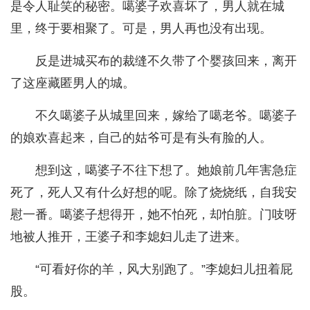
是令人耻笑的秘密。噶婆子欢喜坏了，男人就在城
里，终于要相聚了。可是，男人再也没有出现。
反是进城买布的裁缝不久带了个婴孩回来，离开
了这座藏匿男人的城。
不久噶婆子从城里回来，嫁给了噶老爷。噶婆子
的娘欢喜起来，自己的姑爷可是有头有脸的人。
想到这，噶婆子不往下想了。她娘前几年害急症
死了，死人又有什么好想的呢。除了烧烧纸，自我安
慰一番。噶婆子想得开，她不怕死，却怕脏。门吱呀
地被人推开，王婆子和李媳妇儿走了进来。
“可看好你的羊，风大别跑了。”李媳妇儿扭着屁
股。