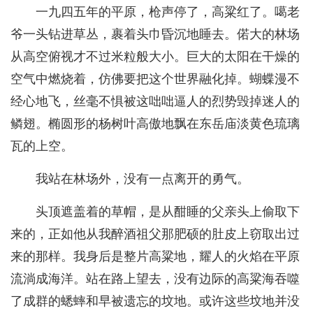
一九四五年的平原，枪声停了，高粱红了。噶老
爷一头钻进草丛，裹着头巾昏沉地睡去。偌大的林场
从高空俯视才不过米粒般大小。巨大的太阳在干燥的
空气中燃烧着，仿佛要把这个世界融化掉。蝴蝶漫不
经心地飞，丝毫不惧被这咄咄逼人的烈势毁掉迷人的
鳞翅。椭圆形的杨树叶高傲地飘在东岳庙淡黄色琉璃
瓦的上空。
我站在林场外，没有一点离开的勇气。
头顶遮盖着的草帽，是从酣睡的父亲头上偷取下
来的，正如他从我醉酒祖父那肥硕的肚皮上窃取出过
来的那样。我身后是整片高粱地，耀人的火焰在平原
流淌成海洋。站在路上望去，没有边际的高粱海吞噬
了成群的蟋蟀和早被遗忘的坟地。或许这些坟地并没