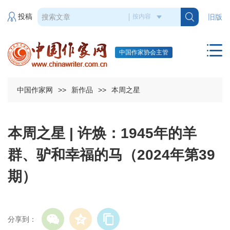
投稿
旧版
中国作家协会主管
中国作家网
>>
新作品
>>
本周之星
本周之星 | 许焕：1945年的羊
群、驴和幸福的马（2024年第39
期）
分享到：