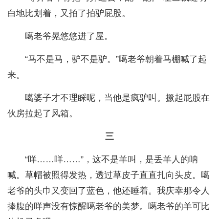
白地比划着，又拍了拍驴屁股。
噶老爷晃悠悠进了屋。
“马不是马，驴不是驴。”噶老爷朝着马棚喊了起
来。
噶婆子才不理睬呢，当他是疯驴叫。撅起屁股在
伙房拉起了风箱。
三
“咩……咩……”，这不是羊叫，是丢羊人的呐
喊。草帽被照得发热，透过草皮子直直扎向头皮。噶
老爷的头巾又变回了蓝色，他还睡着。我庆幸那令人
捧腹的咩声没有惊醒噶老爷的美梦。噶老爷的羊可比