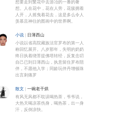
想要走到繁花中去游冶的一番的奢
想。人在花中，花在人旁，花簇拥着
人开，人摇曳着花去，这是多么令人
羡慕且神往的图画中的世界啊。
小说
|
日薄西山
小说以省高院藏族法官罗布的第一人
称回忆展开。八岁那年，失明的奶奶
终日执着绕菩提佛塔转经，反复念叨
自己已到日薄西山，执意留住罗布陪
伴，不愿他入学；同龄玩伴丹增顿珠
出言刺痛罗
散文
|
一碗老干烘
有风无风都不耽误喝热茶，爷爷说，
大热天喝凉茶伤身，喝热茶，出一身
汗，反倒凉快。