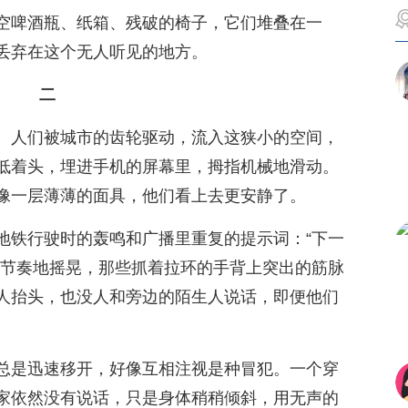
空啤酒瓶、纸箱、残破的椅子，它们堆叠在一
丢弃在这个无人听见的地方。
二
。人们被城市的齿轮驱动，流入这狭小的空间，
低着头，埋进手机的屏幕里，拇指机械地滑动。
像一层薄薄的面具，他们看上去更安静了。
地铁行驶时的轰鸣和广播里重复的提示词：“下一
有节奏地摇晃，那些抓着拉环的手背上突出的筋脉
人抬头，也没人和旁边的陌生人说话，即便他们
总是迅速移开，好像互相注视是种冒犯。一个穿
家依然没有说话，只是身体稍稍倾斜，用无声的