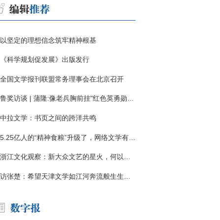
以坚定的理想信念筑牢精神根基
《科学规划促发展》出版发行
全国文学报刊联盟常务理事会在北京召开
鲁奖访谈 | 蒲隆:像老兵胸前挂"红色英勇勋章"
中拉文学：书页之间的跨洋共鸣
5.25亿人的“精神食粮”升级了，网络文学有了哪些新变化？
浙江文化观察：新大众文艺的星火，何以燎原？
访张楚：希望天津文学如江河奔流般生生不息