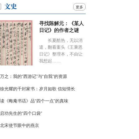
更多
寻找陈解元：《某人
日记》的作者之谜
长夏酷热，无以消
遣，翻看案头《王秉恩
日记》整理本，不由让
我想起……
万之：我的“西游记”与“自我”的资源
徐光耀的千封家书：岁月如歌 信短情长
读《晦庵书话》品“四个一点”的真味
启功先生的“四个口袋”
北宋使节眼中的燕京