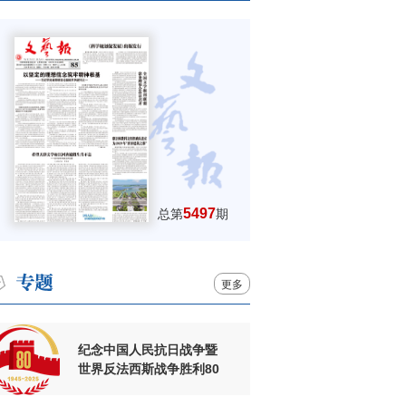
5497
总第
期
更多
纪念中国人民抗日战争暨
世界反法西斯战争胜利80
周年