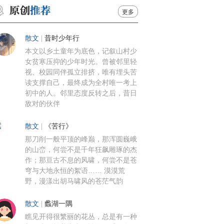
更多
散文
|
昔时少年行
本文以乡土童年为底色，记叙山村少
女贫寒压抑的少年时光。曾被邻里轻
视、校园同伴孤立排挤，唯有埋头苦
读支撑自己，最终成为全村唯一考上
初中的人。邻里态度反转之后，昔日
敌对的伙伴
散文
|
《苦行》
那刀削一般平顶的峰巅，那浑圆巍峨
的山峦，何尝不是千年狂飙雕琢的杰
作；那亘古不息的风啸，何尝不是苍
穹与大地永恒的絮语…… 漠漠荒
野，漫漾出胡马啸风的苍茫气韵
散文
|
蠡湖一隅
瞧见开得很繁丽的花丛，总是有一种