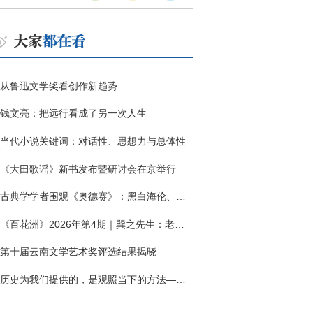
从鲁迅文学奖看创作新趋势
钱文亮：把远行看成了另一次人生
当代小说关键词：对话性、思想力与总体性
《大田歌谣》新书发布暨研讨会在京举行
古典学学者围观《奥德赛》：黑白海伦、佩涅罗佩的别针与神秘入侵者
《百花洲》2026年第4期｜巽之先生：老兵朱向前侧记三题
第十届云南文学艺术奖评选结果揭晓
历史为我们提供的，是观照当下的方法——历史题材非虚构写作多人谈