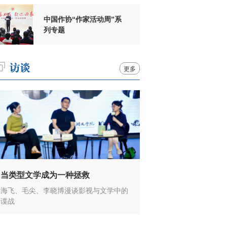
中国作协“作家活动周”系
列专题
更多
当类型文学成为一种拯救
海飞、毛尖、李晓博漫谈影视与文学中的
谍战