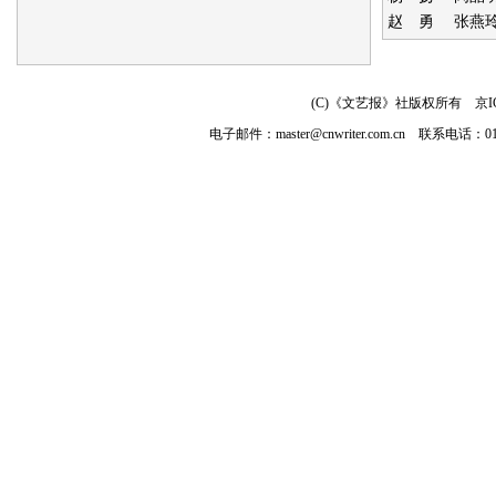
赵 勇
张燕
(C)《文艺报》社版权所有
京I
电子邮件：
master@cnwriter.com.cn
联系电话：010