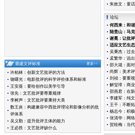
朱效文：童话
论坛
何西来：和谐·
陆贵山：马克
谢冕：让批评
适应文艺生态
吴秉杰：过去
孟繁华：说出
重建文评标准
更多>>
邵大箴：面对
尚辉：美术评
许柏林：创新文艺批评的方法
刘祯：要重视
饶曙光：电影批评的科学评价体系和标准
解玺璋：商业
王安葵：要给创作以美学引导
邵燕君：在新
张先：文艺批评要尊重规律
李建军：纯文
李树声：文艺批评要秉持大美
王干：不断拓
数王炎：构建兼容中西批评理论和影像分析的批
杨志今：积极
评体系
张清华：网络
吴义勤：提升批评主体的能力
贺桂梅：当代
王必胜：文艺批评缺什么