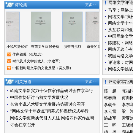
网络文学评
评论集
更多>>
马季：网络上
网络文学“疯
网络文学十年
从互联网和亚
中国网络文学
陈建功：网络
愿小说气势如虹
当前文学症候分析
演变与挑战
审美的激变
文学的常道
文
网络无边心有
作家铁凝（张培忠）
我国网络文学
时代及其文学的敌人（李建军）
评论家：对网
中国新时期文学的文化反思（吴义勤）
网络文学挑战
相关报道
更多>>
评论家零距
岭南文学新实力十位作家作品研讨会在京举行
陈 超
陈福
中国作协研讨当前文学发展状况
韩春燕
何向
长篇小说艺术曁文学发展趋势研讨会召开
李朝全
李东
“网络文学十年盘点”闭幕式和揭榜仪式举行
李云雷
梁 
网络文学更新换代引人关注 网络四作家作品研
施战军
索亚
讨会在京召开
王 晖
王晓
杨 扬
阎晶