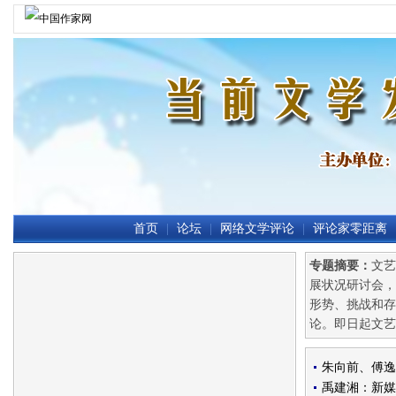
首页
|
论坛
|
网络文学评论
|
评论家零距离
专题摘要：
文艺
展状况研讨会，
形势、挑战和存
论。即日起文艺
朱向前、傅逸
禹建湘：新媒