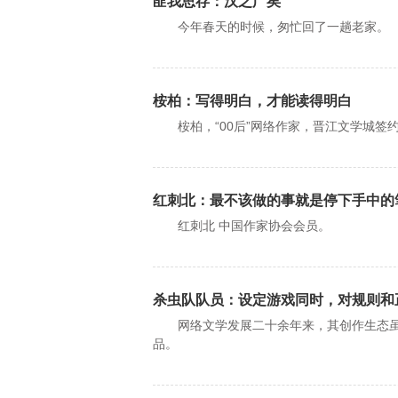
匪我思存：汉之广矣
今年春天的时候，匆忙回了一趟老家。
桉柏：写得明白，才能读得明白
桉柏，“00后”网络作家，晋江文学城签
红刺北：最不该做的事就是停下手中的
红刺北 中国作家协会会员。
杀虫队队员：设定游戏同时，对规则和
网络文学发展二十余年来，其创作生态虽
品。