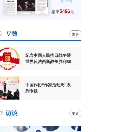
5496
总第
期
更多
纪念中国人民抗日战争暨
世界反法西斯战争胜利80
周年
中国作协“作家活动周”系
列专题
更多