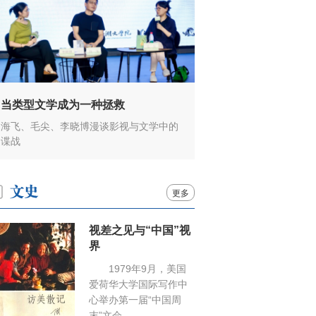
当类型文学成为一种拯救
海飞、毛尖、李晓博漫谈影视与文学中的
谍战
更多
视差之见与“中国”视
界
1979年9月，美国
爱荷华大学国际写作中
心举办第一届“中国周
末”文会……