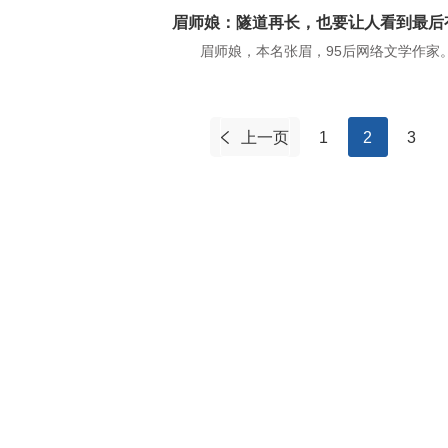
眉师娘：隧道再长，也要让人看到最后
眉师娘，本名张眉，95后网络文学作家
上一页
1
2
3