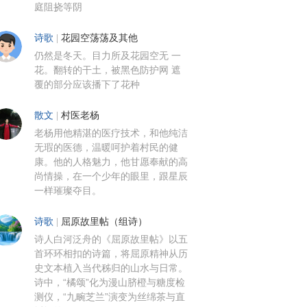
庭阻挠等阴
诗歌
|
花园空荡荡及其他
仍然是冬天。目力所及花园空无 一
花。翻转的干土，被黑色防护网 遮
覆的部分应该播下了花种
散文
|
村医老杨
老杨用他精湛的医疗技术，和他纯洁
无瑕的医德，温暖呵护着村民的健
康。他的人格魅力，他甘愿奉献的高
尚情操，在一个少年的眼里，跟星辰
一样璀璨夺目。
诗歌
|
屈原故里帖（组诗）
诗人白河泛舟的《屈原故里帖》以五
首环环相扣的诗篇，将屈原精神从历
史文本植入当代秭归的山水与日常。
诗中，“橘颂”化为漫山脐橙与糖度检
测仪，“九畹芝兰”演变为丝绵茶与直