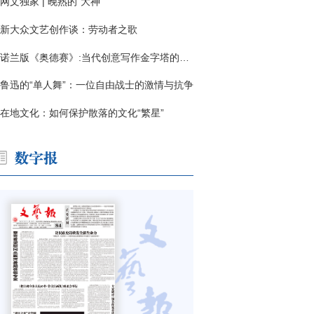
网文独家 | 晚熟的“大神”
新大众文艺创作谈：劳动者之歌
诺兰版《奥德赛》:当代创意写作金字塔的宏伟与平庸
鲁迅的“单人舞”：一位自由战士的激情与抗争
在地文化：如何保护散落的文化“繁星”