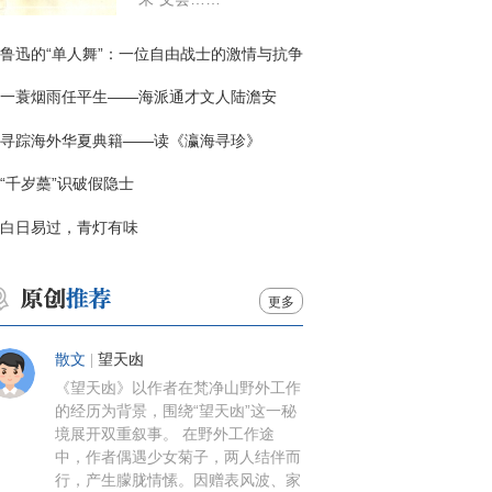
鲁迅的“单人舞”：一位自由战士的激情与抗争
一蓑烟雨任平生——海派通才文人陆澹安
寻踪海外华夏典籍——读《瀛海寻珍》
“千岁蘽”识破假隐士
白日易过，青灯有味
更多
散文
|
望天凼
《望天凼》以作者在梵净山野外工作
的经历为背景，围绕“望天凼”这一秘
境展开双重叙事。 在野外工作途
中，作者偶遇少女菊子，两人结伴而
行，产生朦胧情愫。因赠表风波、家