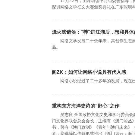
11月22日，由深圳读书月组委会指导，
深圳网络文学征文大赛颁奖典礼在广东深圳
烽火戏诸侯：“莽”进江湖后，想和具体
网络文学发展二十余年来，其创作生态虽
品。
阎ZK：如何让网络小说具有代入感
网络小说经过了二十多年的发展，现在已
重构东方海洋史诗的“野心”之作
吴志良 全国政协文化文史和学习委员会副
门文化界联合总会会长，主编有《澳门论丛
书，著有《澳门政制》《青年与澳门未来》《
者：您选择以连载形式推出《澳门风云：海上