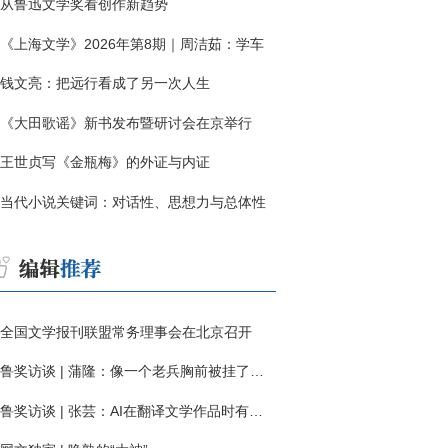
从鲁迅文学奖看创作新趋势
《上海文学》2026年第8期｜周洁茹：学车
钱文亮：把远行看成了另一次人生
《大田歌谣》新书发布暨研讨会在京举行
王世贞写《金瓶梅》的外证与内证
当代小说关键词：对话性、思想力与总体性
全国文学报刊联盟常务理事会在北京召开
鲁奖访谈 | 蒲隆：像一个老兵胸前被挂了一枚“红色英勇勋章”
鲁奖访谈 | 张芸：AI在翻译文学作品时有明显局限