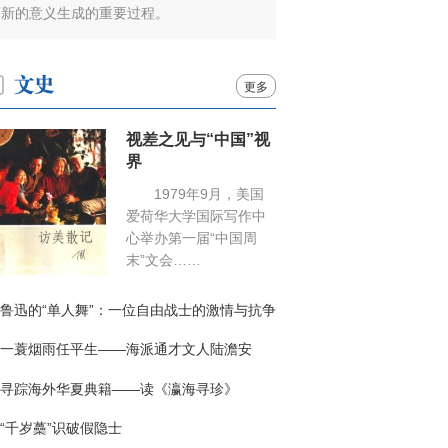
新的意义生成的重要过程。
更多
视差之见与“中国”视
界
1979年9月，美国
爱荷华大学国际写作中
心举办第一届“中国周
末”文会……
鲁迅的“单人舞”：一位自由战士的激情与抗争
一蓑烟雨任平生——海派通才文人陆澹安
寻踪海外华夏典籍——读《瀛海寻珍》
“千岁蘽”识破假隐士