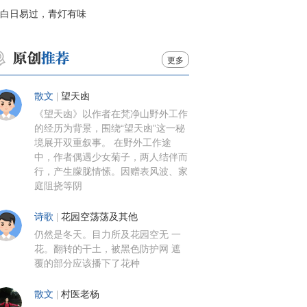
白日易过，青灯有味
更多
散文
|
望天凼
《望天凼》以作者在梵净山野外工作
的经历为背景，围绕“望天凼”这一秘
境展开双重叙事。 在野外工作途
中，作者偶遇少女菊子，两人结伴而
行，产生朦胧情愫。因赠表风波、家
庭阻挠等阴
诗歌
|
花园空荡荡及其他
仍然是冬天。目力所及花园空无 一
花。翻转的干土，被黑色防护网 遮
覆的部分应该播下了花种
散文
|
村医老杨