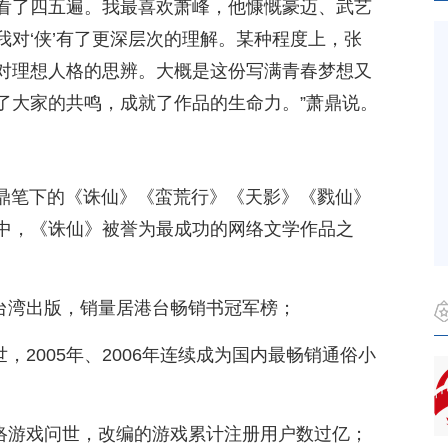
看了四五遍。我最喜欢萧峰，他慷慨豪迈、武艺
对‘侠’有了更深层次的理解。某种程度上，张
对理想人格的思辨。大概是这份写满青春梦想又
了大家的共鸣，成就了作品的生命力。”萧鼎说。
萧鼎笔下的《诛仙》《蛮荒行》《天影》《戮仙》
中，《诛仙》被誉为最成功的网络文学作品之
国台湾出版，销量居港台畅销书冠军榜；
世，2005年、2006年连续成为国内最畅销通俗小
网络游戏问世，改编的游戏累计注册用户数过亿；