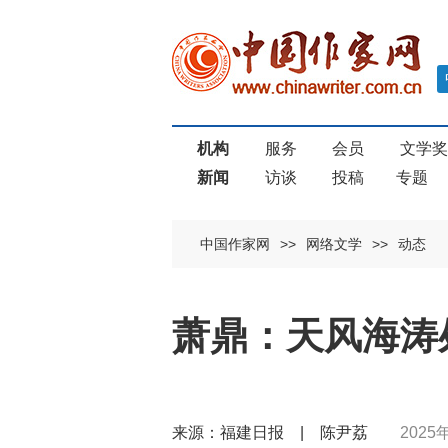
机构
服务
会员
文学
新闻
访谈
投稿
专题
中国作家网
>>
网络文学
>>
动态
萧鼎：天风海涛
来源：福建日报 | 陈尹荔
2025