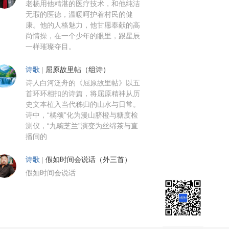
老杨用他精湛的医疗技术，和他纯洁
无瑕的医德，温暖呵护着村民的健
康。他的人格魅力，他甘愿奉献的高
尚情操，在一个少年的眼里，跟星辰
一样璀璨夺目。
诗歌
|
屈原故里帖（组诗）
诗人白河泛舟的《屈原故里帖》以五
首环环相扣的诗篇，将屈原精神从历
史文本植入当代秭归的山水与日常。
诗中，“橘颂”化为漫山脐橙与糖度检
测仪，“九畹芝兰”演变为丝绵茶与直
播间的
诗歌
|
假如时间会说话（外三首）
假如时间会说话