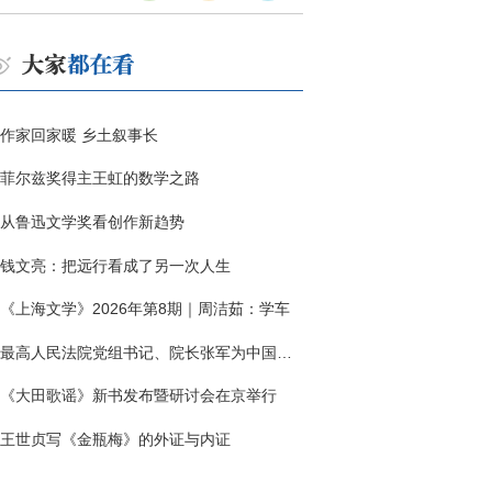
作家回家暖 乡土叙事长
菲尔兹奖得主王虹的数学之路
从鲁迅文学奖看创作新趋势
钱文亮：把远行看成了另一次人生
《上海文学》2026年第8期｜周洁茹：学车
最高人民法院党组书记、院长张军为中国作协干部大讲堂授课
《大田歌谣》新书发布暨研讨会在京举行
王世贞写《金瓶梅》的外证与内证