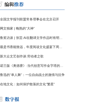
全国文学报刊联盟常务理事会在北京召开
网文独家 | 晚熟的“大神”
鲁奖访谈 | 张芸:AI在翻译文学作品时有明显局限
最是书香能致远，年度阅读文化盛宴下周启幕
新大众文艺创作谈:劳动者之歌
诺兰版《奥德赛》:当代创意写作金字塔的宏伟与平庸
鲁迅的“单人舞”：一位自由战士的激情与抗争
在地文化：如何保护散落的文化“繁星”