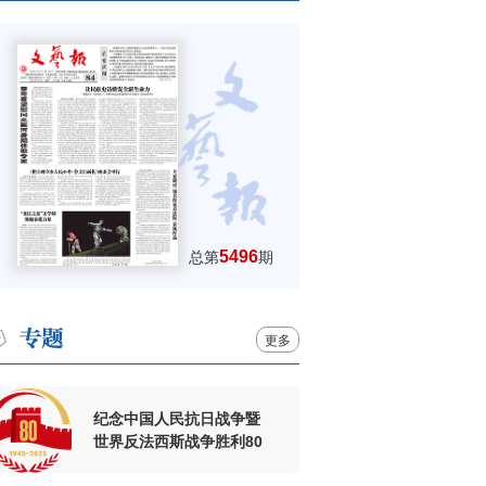
5496
总第
期
更多
纪念中国人民抗日战争暨
世界反法西斯战争胜利80
周年