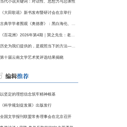
当代小说关键词：对话性、思想力与总体性
《大田歌谣》新书发布暨研讨会在京举行
古典学学者围观《奥德赛》：黑白海伦、佩涅罗佩的别针与神秘入侵者
《百花洲》2026年第4期｜巽之先生：老兵朱向前侧记三题
历史为我们提供的，是观照当下的方法——历史题材非虚构写作多人谈
第十届云南文学艺术奖评选结果揭晓
以坚定的理想信念筑牢精神根基
《科学规划促发展》出版发行
全国文学报刊联盟常务理事会在北京召开