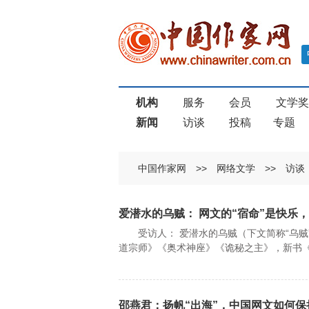
机构
服务
会员
文学
新闻
访谈
投稿
专题
中国作家网
>>
网络文学
>>
访谈
爱潜水的乌贼： 网文的“宿命”是快乐，
受访人： 爱潜水的乌贼（下文简称“乌贼
道宗师》《奥术神座》《诡秘之主》，新书
邵燕君：扬帆“出海”，中国网文如何保