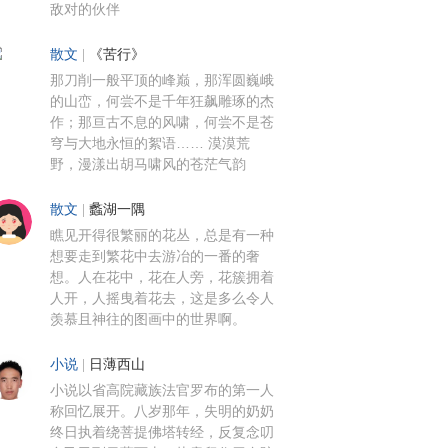
敌对的伙伴
散文
|
《苦行》
那刀削一般平顶的峰巅，那浑圆巍峨
的山峦，何尝不是千年狂飙雕琢的杰
作；那亘古不息的风啸，何尝不是苍
穹与大地永恒的絮语…… 漠漠荒
野，漫漾出胡马啸风的苍茫气韵
散文
|
蠡湖一隅
瞧见开得很繁丽的花丛，总是有一种
想要走到繁花中去游冶的一番的奢
想。人在花中，花在人旁，花簇拥着
人开，人摇曳着花去，这是多么令人
羡慕且神往的图画中的世界啊。
小说
|
日薄西山
小说以省高院藏族法官罗布的第一人
称回忆展开。八岁那年，失明的奶奶
终日执着绕菩提佛塔转经，反复念叨