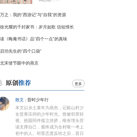
万之：我的“西游记”与“自我”的资源
徐光耀的千封家书：岁月如歌 信短情长
读《晦庵书话》品“四个一点”的真味
启功先生的“四个口袋”
北宋使节眼中的燕京
更多
散文
|
昔时少年行
本文以乡土童年为底色，记叙山村少
女贫寒压抑的少年时光。曾被邻里轻
视、校园同伴孤立排挤，唯有埋头苦
读支撑自己，最终成为全村唯一考上
初中的人。邻里态度反转之后，昔日