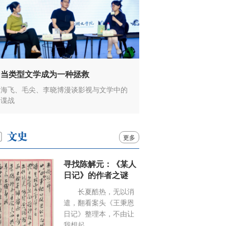
当类型文学成为一种拯救
海飞、毛尖、李晓博漫谈影视与文学中的
谍战
更多
寻找陈解元：《某人
日记》的作者之谜
长夏酷热，无以消
遣，翻看案头《王秉恩
日记》整理本，不由让
我想起……