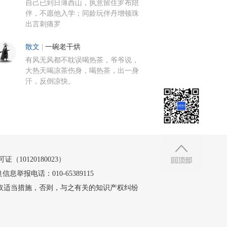
自己已到日薄西山，执意留住罗布陪
伴，不愿他入学；同龄玩伴丹增顿珠
出言刺痛罗
散文
|
一碗老干烘
有风无风都不耽误喝热茶，爷爷说，
大热天喝凉茶伤身，喝热茶，出一身
汗，反倒凉快。
10120180023）
信息举报电话：010-65389115
取适当措施，否则，与之有关的知识产权纠纷