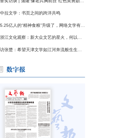
鲁奖访谈 | 蒲隆:像老兵胸前挂"红色英勇勋章"
中拉文学：书页之间的跨洋共鸣
5.25亿人的“精神食粮”升级了，网络文学有了哪些新变化？
浙江文化观察：新大众文艺的星火，何以燎原？
访张楚：希望天津文学如江河奔流般生生不息