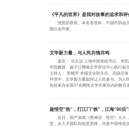
《平凡的世界》是我对故事的追求和评
愤怒的香蕉，本名曾登科，中国作协会员
团白金作家。
文学新力量，与人民共情共鸣
嘉宾： 马文运 上海作协党组书记、专职副
学院教授、扬子江网络文学评论中心执行副主
主持人： 邢晓芳 本报文化部主任、高级记
环境中，文学新力量如何让人民参与、为人
包括来自全国37名网络文学作家在内的数百
趁悟空“热”，打江门“铁”，江海“90
近日，国产游戏《黑神话：悟空》大火，
型，从人才团队到创意思维，许多中国传统