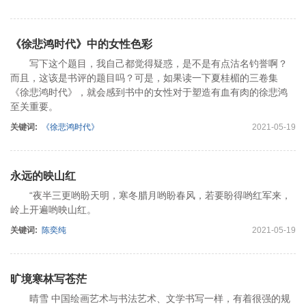
《徐悲鸿时代》中的女性色彩
写下这个题目，我自己都觉得疑惑，是不是有点沽名钓誉啊？
而且，这该是书评的题目吗？可是，如果读一下夏桂楣的三卷集
《徐悲鸿时代》，就会感到书中的女性对于塑造有血有肉的徐悲鸿
至关重要。
关键词:
《徐悲鸿时代》
2021-05-19
永远的映山红
“夜半三更哟盼天明，寒冬腊月哟盼春风，若要盼得哟红军来，
岭上开遍哟映山红。
关键词:
陈奕纯
2021-05-19
旷境寒林写苍茫
晴雪 中国绘画艺术与书法艺术、文学书写一样，有着很强的规