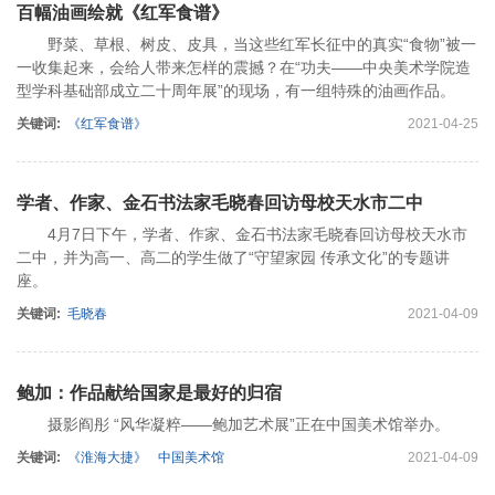
百幅油画绘就《红军食谱》
野菜、草根、树皮、皮具，当这些红军长征中的真实“食物”被一
一收集起来，会给人带来怎样的震撼？在“功夫——中央美术学院造
型学科基础部成立二十周年展”的现场，有一组特殊的油画作品。
关键词:
《红军食谱》
2021-04-25
学者、作家、金石书法家毛晓春回访母校天水市二中
4月7日下午，学者、作家、金石书法家毛晓春回访母校天水市
二中，并为高一、高二的学生做了“守望家园 传承文化”的专题讲
座。
关键词:
毛晓春
2021-04-09
鲍加：作品献给国家是最好的归宿
摄影阎彤 “风华凝粹——鲍加艺术展”正在中国美术馆举办。
关键词:
《淮海大捷》
中国美术馆
2021-04-09