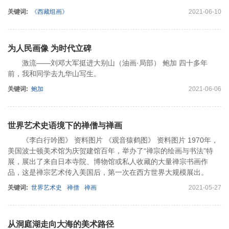
关键词:
《西藏组画》
2021-06-10
为人民画像 为时代立碑
激流——刘邓大军挺进大别山（油画·局部） 鲍加 四十多年
前，我和同学去九华山写生。
关键词:
鲍加
2021-06-06
世界艺术史语境下的禅僧与禅画
《李白行吟图》 资料图片 《观音猿鹤图》 资料图片 1970年，
美国波士顿美术馆为庆贺建馆百年，举办了“禅宗的绘画与书法”特
展，展出了来自日本寺院、博物馆或私人收藏的大量禅宗书画作
品，这是禅宗艺术传入美国后，第一次在西方世界大规模展出。
关键词:
世界艺术史
禅僧
禅画
2021-05-27
从洞庭湖走向大海的美术路径