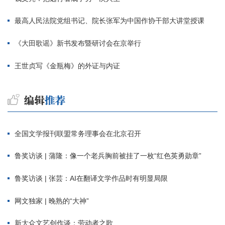
最高人民法院党组书记、院长张军为中国作协干部大讲堂授课
《大田歌谣》新书发布暨研讨会在京举行
王世贞写《金瓶梅》的外证与内证
全国文学报刊联盟常务理事会在北京召开
鲁奖访谈 | 蒲隆：像一个老兵胸前被挂了一枚“红色英勇勋章”
鲁奖访谈 | 张芸：AI在翻译文学作品时有明显局限
网文独家 | 晚熟的“大神”
新大众文艺创作谈：劳动者之歌