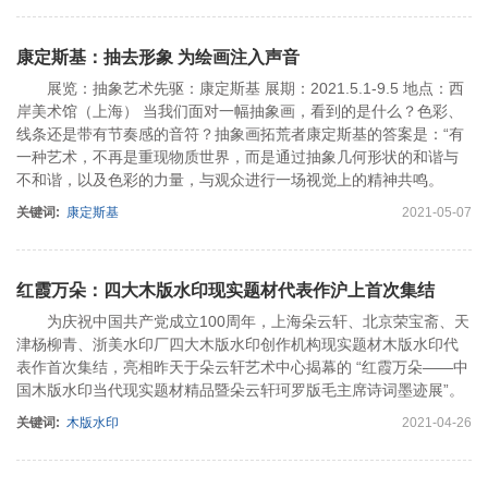
康定斯基：抽去形象 为绘画注入声音
展览：抽象艺术先驱：康定斯基 展期：2021.5.1-9.5 地点：西
岸美术馆（上海） 当我们面对一幅抽象画，看到的是什么？色彩、
线条还是带有节奏感的音符？抽象画拓荒者康定斯基的答案是：“有
一种艺术，不再是重现物质世界，而是通过抽象几何形状的和谐与
不和谐，以及色彩的力量，与观众进行一场视觉上的精神共鸣。
关键词:
康定斯基
2021-05-07
红霞万朵：四大木版水印现实题材代表作沪上首次集结
为庆祝中国共产党成立100周年，上海朵云轩、北京荣宝斋、天
津杨柳青、浙美水印厂四大木版水印创作机构现实题材木版水印代
表作首次集结，亮相昨天于朵云轩艺术中心揭幕的 “红霞万朵——中
国木版水印当代现实题材精品暨朵云轩珂罗版毛主席诗词墨迹展”。
关键词:
木版水印
2021-04-26