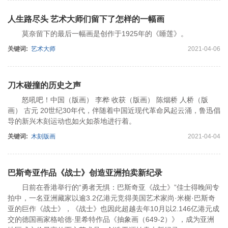
人生路尽头 艺术大师们留下了怎样的一幅画
莫奈留下的最后一幅画是创作于1925年的《睡莲》。
关键词:
艺术大师
2021-04-06
刀木碰撞的历史之声
怒吼吧！中国（版画） 李桦 收获（版画） 陈烟桥 人桥（版
画） 古元 20世纪30年代，伴随着中国近现代革命风起云涌，鲁迅倡
导的新兴木刻运动也如火如荼地进行着。
关键词:
木刻版画
2021-04-04
巴斯奇亚作品《战士》创造亚洲拍卖新纪录
日前在香港举行的“勇者无惧：巴斯奇亚《战士》”佳士得晚间专
拍中，一名亚洲藏家以逾3.2亿港元竞得美国艺术家尚·米榭·巴斯奇
亚的巨作《战士》，《战士》也因此超越去年10月以2.146亿港元成
交的德国画家格哈德·里希特作品《抽象画（649-2）》，成为亚洲