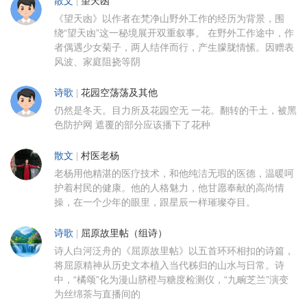
散文
|
望天凼
《望天凼》以作者在梵净山野外工作的经历为背景，围
绕“望天凼”这一秘境展开双重叙事。 在野外工作途中，作
者偶遇少女菊子，两人结伴而行，产生朦胧情愫。因赠表
风波、家庭阻挠等阴
诗歌
|
花园空荡荡及其他
仍然是冬天。目力所及花园空无 一花。翻转的干土，被黑
色防护网 遮覆的部分应该播下了花种
散文
|
村医老杨
老杨用他精湛的医疗技术，和他纯洁无瑕的医德，温暖呵
护着村民的健康。他的人格魅力，他甘愿奉献的高尚情
操，在一个少年的眼里，跟星辰一样璀璨夺目。
诗歌
|
屈原故里帖（组诗）
诗人白河泛舟的《屈原故里帖》以五首环环相扣的诗篇，
将屈原精神从历史文本植入当代秭归的山水与日常。诗
中，“橘颂”化为漫山脐橙与糖度检测仪，“九畹芝兰”演变
为丝绵茶与直播间的