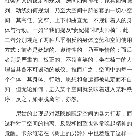
社会对人的设定和规划。房间如何排布，家具如何陈
列，动线如何规划，乃至大空间中所嵌套的一切小空
间，其高低、宽窄、上下和曲直无一不规训着人的身
体与行动。一如当我们提及“贵妃榻”和“太师椅”，此
二者分别规定了两种几乎相反的身体态势和空间使用
方式：前者是妩媚的、邀请性的，乃至艳情的；而后
者则是严肃的、板正的、不苟言笑的，坐在椅中的人
理当具备不可撼动的威仪。推而广之，空间中的每一
个个体，其身体、行动、思想和命运都被规定而不自
知，但无论如何，进入某个空间就意味着进入某种秩
序；反之，如果脱离它，亦然。
尼姑的出现是对聂隐娘既定空间的暴力打断，而
这种对于空间的抽离、反观和回望也常常唤起精神的
觉醒。卡尔维诺在《树上的男爵》中也塑造了这样一