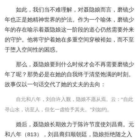
如此，我们当不难理解，对聂隐娘而言，磨镜少
年也正是她精神世界的护法。作为一个喻体，磨镜少
年的存在喻示着聂隐娘这一阶段的道心仍然需要外来
的守护。他将守护着她在多重空间穿梭裕如，而不至
于堕入空间性的困惑。
那么，聂隐娘要到什么时候才会不再需要磨镜少
年了呢？那势必是在她的自我终于清坚饱满的时刻。
故事仅以一句话交代了她的丈夫的去向：
自元和八年，刘自许入觐，隐娘不愿从焉。云：“自此
寻山水，访至人，但乞一虚给予其夫。”刘如约。
婚后，聂隐娘长期效力于陈许节度使刘昌裔。元
和八年（813），刘昌裔归顺朝廷，隐娘拒绝随之入