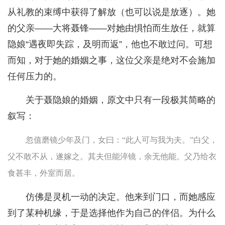
从礼教的束缚中获得了解放（也可以说是放逐）。她
的父亲——大将聂锋——对她由惧怕而生放任，就算
隐娘“遇夜即失踪，及明而返”，他也不敢过问。可想
而知，对于她的婚姻之事，这位父亲是绝对不会施加
任何压力的。
关于聂隐娘的婚姻，原文中只有一段极其简略的
叙写：
忽值磨镜少年及门，女曰：“此人可与我为夫。”白父，
父不敢不从，遂嫁之。其夫但能淬镜，余无他能。父乃给衣
食甚丰，外室而居。
仿佛是灵机一动的决定。他来到门口，而她感应
到了某种机缘，于是选择他作为自己的伴侣。为什么