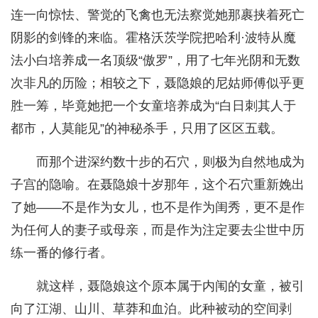
连一向惊怯、警觉的飞禽也无法察觉她那裹挟着死亡
阴影的剑锋的来临。霍格沃茨学院把哈利·波特从魔
法小白培养成一名顶级“傲罗”，用了七年光阴和无数
次非凡的历险；相较之下，聂隐娘的尼姑师傅似乎更
胜一筹，毕竟她把一个女童培养成为“白日刺其人于
都市，人莫能见”的神秘杀手，只用了区区五载。
而那个进深约数十步的石穴，则极为自然地成为
子宫的隐喻。在聂隐娘十岁那年，这个石穴重新娩出
了她——不是作为女儿，也不是作为闺秀，更不是作
为任何人的妻子或母亲，而是作为注定要去尘世中历
练一番的修行者。
就这样，聂隐娘这个原本属于内闱的女童，被引
向了江湖、山川、草莽和血泊。此种被动的空间剥