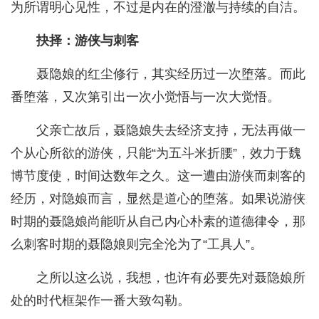
为所谓明心见性，不过是内在的澄澈与持续的自洁。
抉择：游侠与刺客
聂隐娘的红尘修行，其实经历过一次堕落。而此
番堕落，又次第引出一次小觉悟与一次大觉悟。
父亲亡故后，聂隐娘失去经济支持，无法再做一
个从心所欲的游侠，只能“为五斗米折腰”，效力于魏
博节度使，时间达数年之久。这一遭由游侠而刺客的
经历，对隐娘而言，显然是道心的堕落。如果说游侠
时期的聂隐娘尚能听从自己内心朴素的道德律令，那
么刺客时期的聂隐娘则完全沦为了“工具人”。
之所以这么说，我想，也许有必要先对聂隐娘所
处的时代框架作一番大致勾勒。