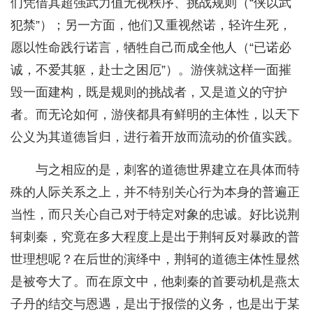
们凭借其超强武力值无视秩序、挑战规则（“侠以武
犯禁”）；另一方面，他们又重视然诺，轻许生死，
愿以性命践行诺言，牺牲自己而成全他人（“已诺必
诚，不爱其躯，赴士之困厄”）。游侠就这样一面摧
毁一面建构，既是规则的挑战者，又是道义的守护
者。而无论如何，游侠都具有鲜明的主体性，以天下
公义为其道德旨归，进行着开放而流动的价值实践。
与之相应的是，刺客的道德世界建立在具体而特
殊的人际关系之上，并不特别关心行为本身的普遍正
当性，而只关心自己对于特定对象的忠诚。好比说荆
轲刺秦，究竟在多大程度上是出于荆轲反对暴政的普
世理想呢？在后世的演绎中，荆轲的道德主体性显然
是被夸大了。而在原文中，他刺秦的首要动机是燕太
子丹的结交与恩遇，是出于报偿的义务，也是出于某