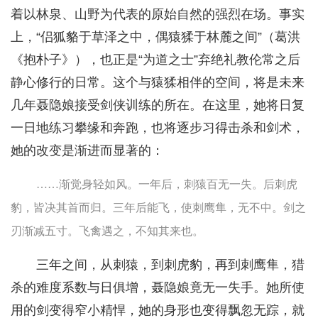
着以林泉、山野为代表的原始自然的强烈在场。事实
上，“侣狐貉于草泽之中，偶猿猱于林麓之间”（葛洪
《抱朴子》），也正是“为道之士”弃绝礼教伦常之后
静心修行的日常。这个与猿猱相伴的空间，将是未来
几年聂隐娘接受剑侠训练的所在。在这里，她将日复
一日地练习攀缘和奔跑，也将逐步习得击杀和剑术，
她的改变是渐进而显著的：
……渐觉身轻如风。一年后，刺猿百无一失。后刺虎
豹，皆决其首而归。三年后能飞，使刺鹰隼，无不中。剑之
刃渐减五寸。飞禽遇之，不知其来也。
三年之间，从刺猿，到刺虎豹，再到刺鹰隼，猎
杀的难度系数与日俱增，聂隐娘竟无一失手。她所使
用的剑变得窄小精悍，她的身形也变得飘忽无踪，就