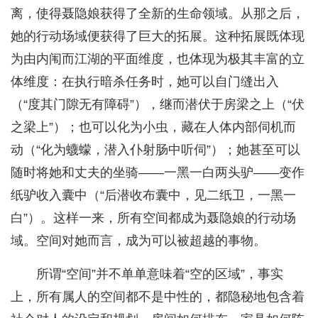
离，使得聂隐娘获得了全新的生命领域。从那之后，
她的行动场域便获得了巨大的拓展。这种拓展既体现
为由内闱而江湖的平面维度，也体现为极其丰富的立
体维度：在执行暗杀任务时，她可以自门缝出入
（“度其门隙无有障碍”），继而潜伏于房梁之上（“伏
之梁上”）；也可以化为小虫，藏在人体内部伺机而
动（“化为蠛蠓，潜入仆射肠中听伺”）；她甚至可以
随时将她和丈夫的坐骑——一黑一白两头驴——变作
纸驴收入囊中（“后潜收布囊中，见二纸卫，一黑一
白”）。这样一来，所有空间都成为聂隐娘的行动场
域。空间对她而言，成为可以被超越的事物。
所谓“空间”并不单单意味着“空的区域”，事实
上，所有属人的空间都不是中性的，都隐秘地包含着