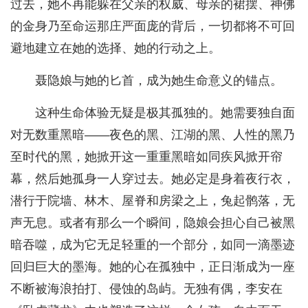
过去，她不再能躲在父亲的权威、母亲的裙摆、神佛
的金身乃至命运那庄严面庞的背后，一切都将不可回
避地建立在她的选择、她的行动之上。
聂隐娘与她的匕首，成为她生命意义的锚点。
这种生命体验无疑是极其孤独的。她需要独自面
对无数重黑暗——夜色的黑、江湖的黑、人性的黑乃
至时代的黑，她掀开这一重重黑暗如同疾风掀开帘
幕，然后她孤身一人穿过去。她必定是身着夜行衣，
潜行于院墙、林木、屋脊和房梁之上，兔起鹘落，无
声无息。或者有那么一个瞬间，隐娘会担心自己被黑
暗吞噬，成为它无足轻重的一个部分，如同一滴墨迹
回归巨大的墨海。她的心在孤独中，正日渐成为一座
不断被海浪拍打、侵蚀的岛屿。无独有偶，李安在