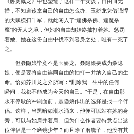
《卧虎藏龙》中也塑造了这样一个女孩，自由而无
措，不知道该拿自己的自由怎么办。玉娇龙凭借强悍
的天赋横扫千军，就此闯入了“逢佛杀佛、逢魔杀
魔”的无人之境，但她的自由却始终抽打着她、惩罚
着她。她在这份自由中找不到容身之处，唯有一死了
之。
但聂隐娘毕竟不是玉娇龙。聂隐娘要成为聂隐
娘，便是要将自由连同自由的抽打一并纳入自己的生
命。恰如芥川龙之介所写：“删除我一生中的任何一
瞬间，我都不能成为今天的自己。”于是，在自由那
永不停歇的冲刷面前，聂隐娘作出的选择是找一个伴
侣。这样，当黑暗如潮水涌来，他便可以站在她的身
旁，可以与她肩并着肩。但为什么作者要特意点出这
位伴侣是一个磨镜少年？而且除了磨镜子，他没有其