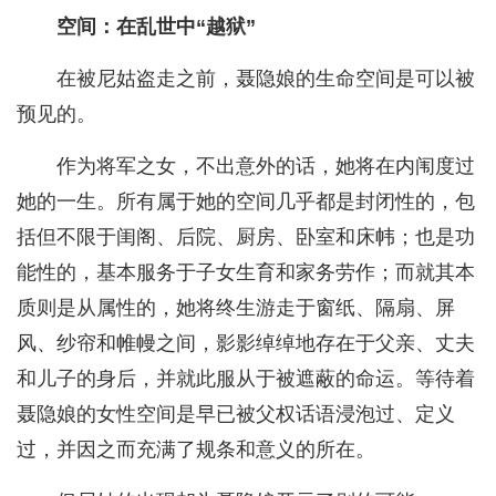
空间：在乱世中“越狱”
在被尼姑盗走之前，聂隐娘的生命空间是可以被
预见的。
作为将军之女，不出意外的话，她将在内闱度过
她的一生。所有属于她的空间几乎都是封闭性的，包
括但不限于闺阁、后院、厨房、卧室和床帏；也是功
能性的，基本服务于子女生育和家务劳作；而就其本
质则是从属性的，她将终生游走于窗纸、隔扇、屏
风、纱帘和帷幔之间，影影绰绰地存在于父亲、丈夫
和儿子的身后，并就此服从于被遮蔽的命运。等待着
聂隐娘的女性空间是早已被父权话语浸泡过、定义
过，并因之而充满了规条和意义的所在。