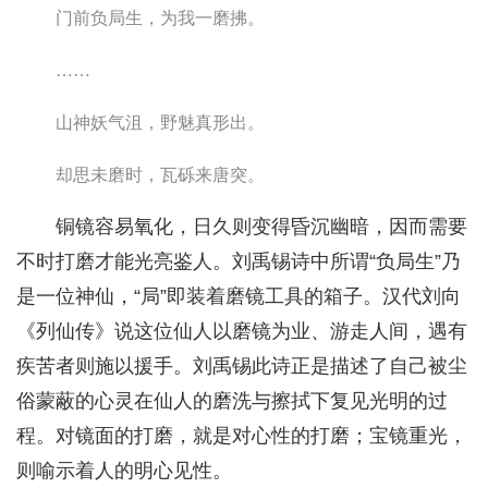
门前负局生，为我一磨拂。
……
山神妖气沮，野魅真形出。
却思未磨时，瓦砾来唐突。
铜镜容易氧化，日久则变得昏沉幽暗，因而需要
不时打磨才能光亮鉴人。刘禹锡诗中所谓“负局生”乃
是一位神仙，“局”即装着磨镜工具的箱子。汉代刘向
《列仙传》说这位仙人以磨镜为业、游走人间，遇有
疾苦者则施以援手。刘禹锡此诗正是描述了自己被尘
俗蒙蔽的心灵在仙人的磨洗与擦拭下复见光明的过
程。对镜面的打磨，就是对心性的打磨；宝镜重光，
则喻示着人的明心见性。