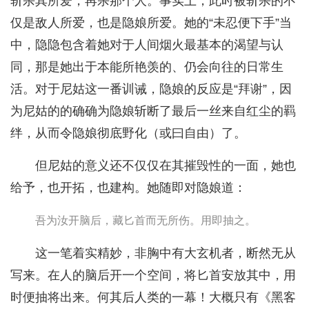
斩杀其所爱，再杀那个人。事实上，此时被斩杀的不
仅是敌人所爱，也是隐娘所爱。她的“未忍便下手”当
中，隐隐包含着她对于人间烟火最基本的渴望与认
同，那是她出于本能所艳羡的、仍会向往的日常生
活。对于尼姑这一番训诫，隐娘的反应是“拜谢”，因
为尼姑的的确确为隐娘斩断了最后一丝来自红尘的羁
绊，从而令隐娘彻底野化（或曰自由）了。
但尼姑的意义还不仅仅在其摧毁性的一面，她也
给予，也开拓，也建构。她随即对隐娘道：
吾为汝开脑后，藏匕首而无所伤。用即抽之。
这一笔着实精妙，非胸中有大玄机者，断然无从
写来。在人的脑后开一个空间，将匕首安放其中，用
时便抽将出来。何其后人类的一幕！大概只有《黑客