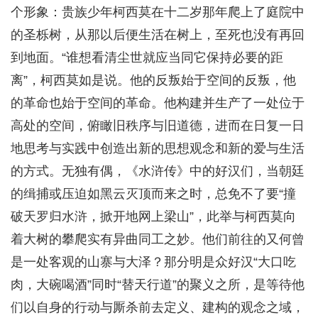
个形象：贵族少年柯西莫在十二岁那年爬上了庭院中
的圣栎树，从那以后便生活在树上，至死也没有再回
到地面。“谁想看清尘世就应当同它保持必要的距
离”，柯西莫如是说。他的反叛始于空间的反叛，他
的革命也始于空间的革命。他构建并生产了一处位于
高处的空间，俯瞰旧秩序与旧道德，进而在日复一日
地思考与实践中创造出新的思想观念和新的爱与生活
的方式。无独有偶，《水浒传》中的好汉们，当朝廷
的缉捕或压迫如黑云灭顶而来之时，总免不了要“撞
破天罗归水浒，掀开地网上梁山”，此举与柯西莫向
着大树的攀爬实有异曲同工之妙。他们前往的又何曾
是一处客观的山寨与大泽？那分明是众好汉“大口吃
肉，大碗喝酒”同时“替天行道”的聚义之所，是等待他
们以自身的行动与厮杀前去定义、建构的观念之域，