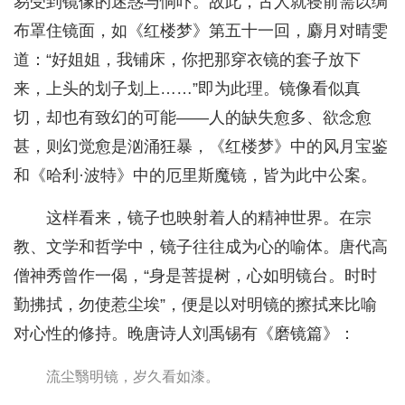
易受到镜像的迷惑与恫吓。故此，古人就寝前需以绸
布罩住镜面，如《红楼梦》第五十一回，麝月对晴雯
道：“好姐姐，我铺床，你把那穿衣镜的套子放下
来，上头的划子划上……”即为此理。镜像看似真
切，却也有致幻的可能——人的缺失愈多、欲念愈
甚，则幻觉愈是汹涌狂暴，《红楼梦》中的风月宝鉴
和《哈利·波特》中的厄里斯魔镜，皆为此中公案。
这样看来，镜子也映射着人的精神世界。在宗
教、文学和哲学中，镜子往往成为心的喻体。唐代高
僧神秀曾作一偈，“身是菩提树，心如明镜台。时时
勤拂拭，勿使惹尘埃”，便是以对明镜的擦拭来比喻
对心性的修持。晚唐诗人刘禹锡有《磨镜篇》：
流尘翳明镜，岁久看如漆。