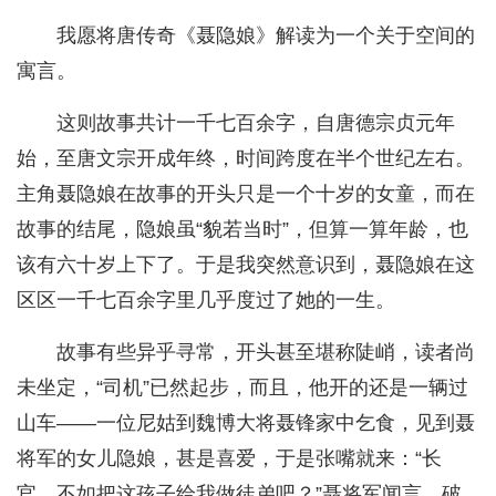
我愿将唐传奇《聂隐娘》解读为一个关于空间的
寓言。
这则故事共计一千七百余字，自唐德宗贞元年
始，至唐文宗开成年终，时间跨度在半个世纪左右。
主角聂隐娘在故事的开头只是一个十岁的女童，而在
故事的结尾，隐娘虽“貌若当时”，但算一算年龄，也
该有六十岁上下了。于是我突然意识到，聂隐娘在这
区区一千七百余字里几乎度过了她的一生。
故事有些异乎寻常，开头甚至堪称陡峭，读者尚
未坐定，“司机”已然起步，而且，他开的还是一辆过
山车——一位尼姑到魏博大将聂锋家中乞食，见到聂
将军的女儿隐娘，甚是喜爱，于是张嘴就来：“长
官，不如把这孩子给我做徒弟吧？”聂将军闻言，破