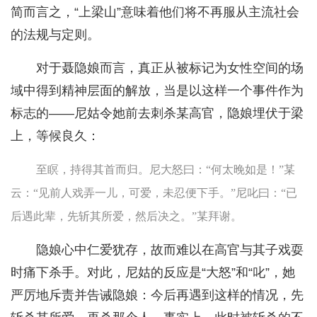
简而言之，“上梁山”意味着他们将不再服从主流社会
的法规与定则。
对于聂隐娘而言，真正从被标记为女性空间的场
域中得到精神层面的解放，当是以这样一个事件作为
标志的——尼姑令她前去刺杀某高官，隐娘埋伏于梁
上，等候良久：
至瞑，持得其首而归。尼大怒曰：“何太晚如是！”某
云：“见前人戏弄一儿，可爱，未忍便下手。”尼叱曰：“已
后遇此辈，先斩其所爱，然后决之。”某拜谢。
隐娘心中仁爱犹存，故而难以在高官与其子戏耍
时痛下杀手。对此，尼姑的反应是“大怒”和“叱”，她
严厉地斥责并告诫隐娘：今后再遇到这样的情况，先