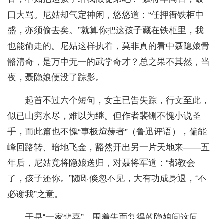
口大骂。尼姑却气定神闲，悠悠道：“任押衙铁柜中
盛，亦须偷去矣。”就算你把这孩子藏在铁柜里，我
也能偷走的。尼姑这样执着，莫非真的看中聂隐娘骨
骼清奇，是万中无一的武学奇才？总之果不其然，当
夜，聂隐娘便没了踪影。
起首不过六个短句，女主已告失踪，行文至此，
似已山穷水尽，难以为继。但作者裴铏不愧小说圣
手，而此篇也不愧“事极煊赫者”（鲁迅评语），偏能
峰回路转、暗地飞金，豁然开出另一片天地来——五
年后，尼姑竟将隐娘送归，对聂将军道：“都教会
了，孩子还你。”随即倏忽不见，大有功成身退，“不
必谢我”之意。
于是“一家悲喜”，围着失而复得的隐娘问这问