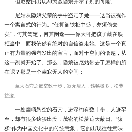
但尼姑的出现却为聂隐娘开示了别的可能。
尼姑从隐娘父亲的手中盗走了她——这当被视作
一个寓言式的行为。“任押衙铁柜中盛，亦须偷去
矣”，何其笃定，何其闲逸——你大可把孩子藏在铁
柜当中，而我依然有绝对的自信盗走她。这是一个真
正有力量的强者发出的宣言，而对于空间的僭越，从
这一刻就开始了。那么，隐娘被尼姑带去了怎样的所
在呢？那是一个幽寂无人的空间：
至大石穴之嵌空数十步，寂无居人，猿猱极多，松萝
益邃。
一处幽峭悬空的石穴，进深约有数十步，人迹罕
至，却有很多猿猱出没，茂密的松萝遮天蔽日。“猿
猱”作为中国文化中的传统意象，它的出现往往意味