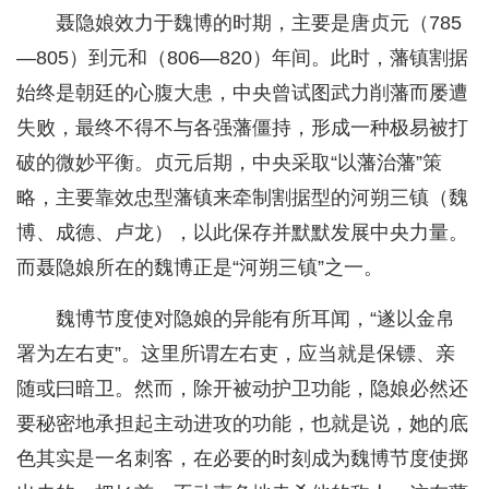
聂隐娘效力于魏博的时期，主要是唐贞元（785
—805）到元和（806—820）年间。此时，藩镇割据
始终是朝廷的心腹大患，中央曾试图武力削藩而屡遭
失败，最终不得不与各强藩僵持，形成一种极易被打
破的微妙平衡。贞元后期，中央采取“以藩治藩”策
略，主要靠效忠型藩镇来牵制割据型的河朔三镇（魏
博、成德、卢龙），以此保存并默默发展中央力量。
而聂隐娘所在的魏博正是“河朔三镇”之一。
魏博节度使对隐娘的异能有所耳闻，“遂以金帛
署为左右吏”。这里所谓左右吏，应当就是保镖、亲
随或曰暗卫。然而，除开被动护卫功能，隐娘必然还
要秘密地承担起主动进攻的功能，也就是说，她的底
色其实是一名刺客，在必要的时刻成为魏博节度使掷