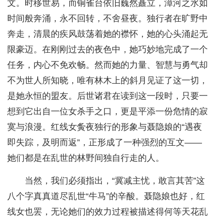
文。时移世易，而铜雀台依旧巍然矗立，漳河之水如
时间般奔涌，永不回转，不舍昼夜。独行者在旷野中
奔走，清晨的疾风鼓荡着她的襟怀，她的心头涌起无
限豪迈。在刚刚过去的夜色中，她巧妙地完成了一个
任务，内心不免欢畅。然而她的力量、智慧与勇气却
不为世人所知晓，唯有林木上的斜月见证了这一切，
是她永恒的盟友。后世诸君在读到这一段时，只要一
想到它出自一位女杀手之口，更是平添一份危情的寂
寞与浪漫。红线女夤夜独行的形象与聂隐娘的“遇夜
即失踪，及明而返”，正形成了一种强烈的互文——
她们都是在乱世的林野间独自行走的人。
当然，我们必须指出，“冀减主忧，敢言其苦”这
八个字真真道尽乱世“牛马”的辛酸。聂隐娘也好，红
线女也罢，无论她们的效力过程被描述得何等天花乱