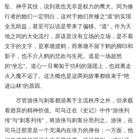
坠、神乎其技，说到底也无非是权力的鹰犬。同为修
行者的她们一定明白，这对于她们所修之“道”的实现
全无助益，甚至可以说是带来了偏移。“道”，作为天
地之间的大化流行，原该是没有立场的立场，是不着
文字的文字，是寒塘渡鹤，而寒塘不留下鹤的脚印和
影子，也不介入鹤的悲欢与生死。道是一场超然
的“坐忘”。道心一旦匍匐于功利的蒲团上，也就离走
火入魔不远了。这大概也是这两则故事都收束于“绝
迹山林”的原因。
尽管游侠与刺客都游离于主流秩序之外，但承载
着迥异的精神价值。司马迁在《史记》中作“游侠列
传”与“刺客列传”，将游侠与刺客分而列之。游侠，在
司马迁那里是一个充满内在张力的身份：一方面，他