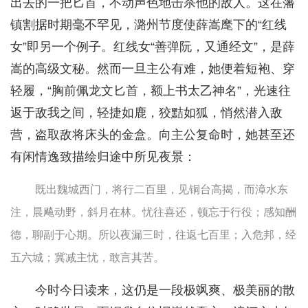
出去的一把匕首，不动声色地击杀他的敌人。这在藩
镇割据时期毫不罕见，潞州节度使薛嵩麾下的“红线
女”即另一个例子。红线女“善弹阮，又通经文”，是薛
嵩的高级文秘。然而一旦主公有难，她便着短袍、穿
轻履，“胸前佩龙文匕首，额上书太乙神名”，光速往
返于敌我之间，轻捷如鹿，狡黠如狐，悄然潜入敌
营，盗取敌将床头的金盒。向主公复命时，她甚至还
有闲情逸致描绘归途中所见夜景：
既出魏城西门，将行二百里，见铜台高揭，而漳水东
注，晨飚动野，斜月在林。忧往喜还，顿忘于行役；感知酬
德，聊副于心期。所以夜漏三时，往返七百里；入危邦，经
五六城；冀减主忧，敢言其苦。
今时今日读来，这仍是一段极飒爽、极美丽的散