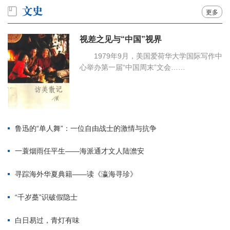
更多
视差之见与“中国”视界
1979年9月，美国爱荷华大学国际写作中
心举办第一届“中国周末”文会……
鲁迅的“单人舞”：一位自由战士的激情与抗争
一蓑烟雨任平生——海派通才文人陆澹安
寻踪海外华夏典籍——读《瀛海寻珍》
“千岁蘽”识破假隐士
白日易过，青灯有味