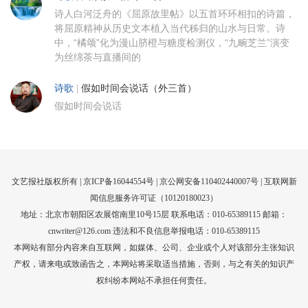
诗人白河泛舟的《屈原故里帖》以五首环环相扣的诗篇，
将屈原精神从历史文本植入当代秭归的山水与日常。诗
中，“橘颂”化为漫山脐橙与糖度检测仪，“九畹芝兰”演变
为丝绵茶与直播间的
诗歌
|
假如时间会说话（外三首）
假如时间会说话
文艺报社版权所有 |
京ICP备16044554号
| 京公网安备110402440007号 |
互联网新
闻信息服务许可证（10120180023）
地址：北京市朝阳区农展馆南里10号15层 联系电话：010-65389115 邮箱：
cnwriter@126.com 违法和不良信息举报电话：010-65389115
本网站有部分内容来自互联网，如媒体、公司、企业或个人对该部分主张知识
产权，请来电或致函告之，本网站将采取适当措施，否则，与之有关的知识产
权纠纷本网站不承担任何责任。