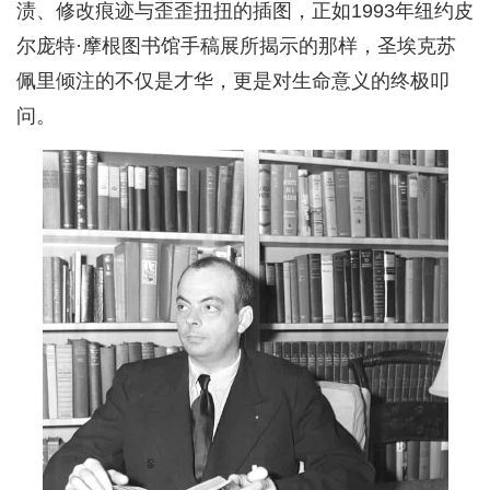
渍、修改痕迹与歪歪扭扭的插图，正如1993年纽约皮
尔庞特·摩根图书馆手稿展所揭示的那样，圣埃克苏
佩里倾注的不仅是才华，更是对生命意义的终极叩
问。