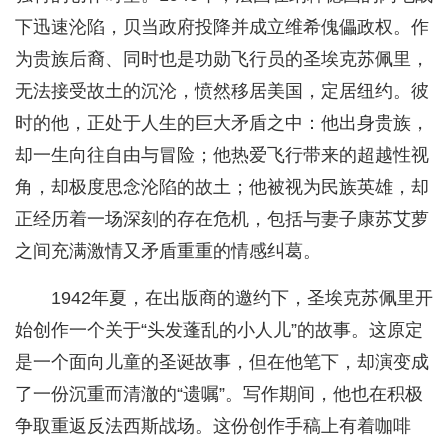
下迅速沦陷，贝当政府投降并成立维希傀儡政权。作
为贵族后裔、同时也是功勋飞行员的圣埃克苏佩里，
无法接受故土的沉沦，愤然移居美国，定居纽约。彼
时的他，正处于人生的巨大矛盾之中：他出身贵族，
却一生向往自由与冒险；他热爱飞行带来的超越性视
角，却极度思念沦陷的故土；他被视为民族英雄，却
正经历着一场深刻的存在危机，包括与妻子康苏艾萝
之间充满激情又矛盾重重的情感纠葛。
1942年夏，在出版商的邀约下，圣埃克苏佩里开
始创作一个关于“头发蓬乱的小人儿”的故事。这原定
是一个面向儿童的圣诞故事，但在他笔下，却演变成
了一份沉重而清澈的“遗嘱”。写作期间，他也在积极
争取重返反法西斯战场。这份创作手稿上有着咖啡