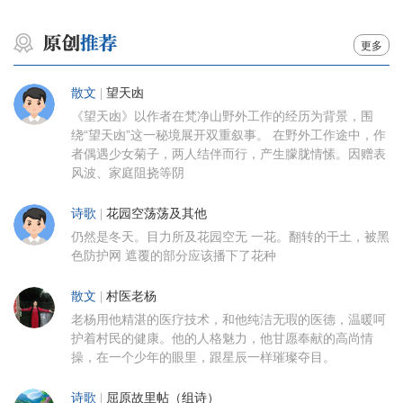
更多
散文
|
望天凼
《望天凼》以作者在梵净山野外工作的经历为背景，围
绕“望天凼”这一秘境展开双重叙事。 在野外工作途中，作
者偶遇少女菊子，两人结伴而行，产生朦胧情愫。因赠表
风波、家庭阻挠等阴
诗歌
|
花园空荡荡及其他
仍然是冬天。目力所及花园空无 一花。翻转的干土，被黑
色防护网 遮覆的部分应该播下了花种
散文
|
村医老杨
老杨用他精湛的医疗技术，和他纯洁无瑕的医德，温暖呵
护着村民的健康。他的人格魅力，他甘愿奉献的高尚情
操，在一个少年的眼里，跟星辰一样璀璨夺目。
诗歌
|
屈原故里帖（组诗）