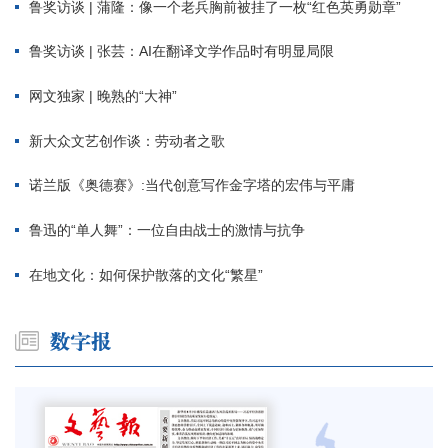
鲁奖访谈 | 蒲隆：像一个老兵胸前被挂了一枚“红色英勇勋章”
鲁奖访谈 | 张芸：AI在翻译文学作品时有明显局限
网文独家 | 晚熟的“大神”
新大众文艺创作谈：劳动者之歌
诺兰版《奥德赛》:当代创意写作金字塔的宏伟与平庸
鲁迅的“单人舞”：一位自由战士的激情与抗争
在地文化：如何保护散落的文化“繁星”