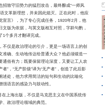
也招致守旧势力的猛烈攻击，最终酿成“一师风
的语文革新理想，并未因此熄灭。正在此时，他应
宣言》，为了专心完成任务，1920年2月，他
日文版为依据，与英文版相互对照，字斟句酌，
了1个多月才翻译完成。
，不仅是政治理论的引介，更是一场语言上的创
文准确、生动地传达给普通大众？他必须锻造一
要通俗有力；既要保留理论深度，又要让工人农
产者”，“无产阶级”译为“无产者”，创造了此后影
阐述处，他力求用简洁的短句和生动的比喻化
增强语言的感染力与鼓动性。
8月在上海出版，不仅是马克思主义在中国系统传
学、政治理论领域的典范。