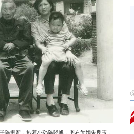
子陈振新，抱着小孙陈晓帆，图右为媳朱良玉，