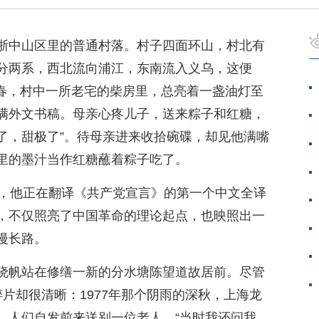
浙中山区里的普通村落。村子四面环山，村北有
分两系，西北流向浦江，东南流入义乌，这便
年早春，村中一所老宅的柴房里，总亮着一盏油灯至
满外文书稿。母亲心疼儿子，送来粽子和红糖，
吃了，甜极了”。待母亲进来收拾碗碟，却见他满嘴
里的墨汁当作红糖蘸着粽子吃了。
道，他正在翻译《共产党宣言》的第一个中文全译
，不仅照亮了中国革命的理论起点，也映照出一
漫长路。
晓帆站在修缮一新的分水塘陈望道故居前。尽管
片却很清晰：1977年那个阴雨的深秋，上海龙
，人们自发前来送别一位老人。“当时我还问我