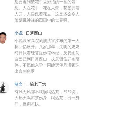
想要走到繁花中去游冶的一番的奢
想。人在花中，花在人旁，花簇拥着
人开，人摇曳着花去，这是多么令人
羡慕且神往的图画中的世界啊。
小说
|
日薄西山
小说以省高院藏族法官罗布的第一人
称回忆展开。八岁那年，失明的奶奶
终日执着绕菩提佛塔转经，反复念叨
自己已到日薄西山，执意留住罗布陪
伴，不愿他入学；同龄玩伴丹增顿珠
出言刺痛罗
散文
|
一碗老干烘
有风无风都不耽误喝热茶，爷爷说，
大热天喝凉茶伤身，喝热茶，出一身
汗，反倒凉快。