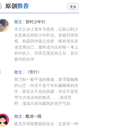
更多
散文
|
昔时少年行
本文以乡土童年为底色，记叙山村少
女贫寒压抑的少年时光。曾被邻里轻
视、校园同伴孤立排挤，唯有埋头苦
读支撑自己，最终成为全村唯一考上
初中的人。邻里态度反转之后，昔日
敌对的伙伴
散文
|
《苦行》
那刀削一般平顶的峰巅，那浑圆巍峨
的山峦，何尝不是千年狂飙雕琢的杰
作；那亘古不息的风啸，何尝不是苍
穹与大地永恒的絮语…… 漠漠荒
野，漫漾出胡马啸风的苍茫气韵
散文
|
蠡湖一隅
瞧见开得很繁丽的花丛，总是有一种