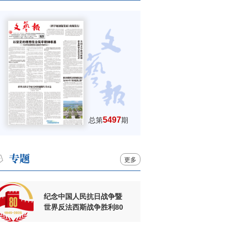
5497
总第
期
更多
纪念中国人民抗日战争暨
世界反法西斯战争胜利80
周年