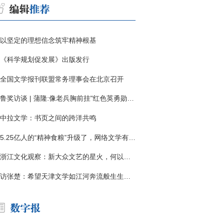
以坚定的理想信念筑牢精神根基
《科学规划促发展》出版发行
全国文学报刊联盟常务理事会在北京召开
鲁奖访谈 | 蒲隆:像老兵胸前挂"红色英勇勋章"
中拉文学：书页之间的跨洋共鸣
5.25亿人的“精神食粮”升级了，网络文学有了哪些新变化？
浙江文化观察：新大众文艺的星火，何以燎原？
访张楚：希望天津文学如江河奔流般生生不息