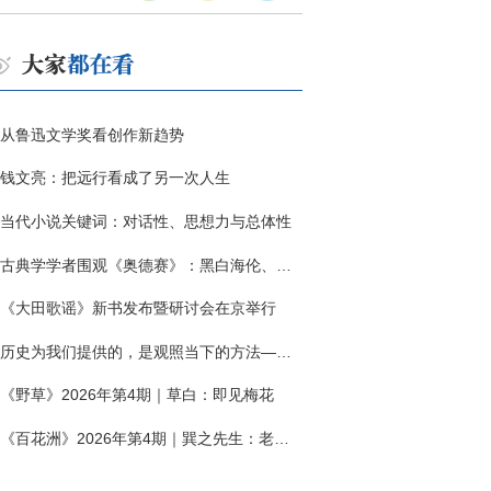
从鲁迅文学奖看创作新趋势
钱文亮：把远行看成了另一次人生
当代小说关键词：对话性、思想力与总体性
古典学学者围观《奥德赛》：黑白海伦、佩涅罗佩的别针与神秘入侵者
《大田歌谣》新书发布暨研讨会在京举行
历史为我们提供的，是观照当下的方法——历史题材非虚构写作多人谈
《野草》2026年第4期｜草白：即见梅花
《百花洲》2026年第4期｜巽之先生：老兵朱向前侧记三题