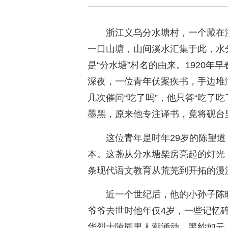
浙江义乌分水塘村，一个藏在
一口山塘，山间溪水汇集于此，水
是“分水塘”村名的由来。1920
深夜，一位青年伏案疾书，手边堆
几次催问“吃了吗”，他只答“吃了
墨黑，原来他专注译书，竟将砚台
这位青年是时年29岁的陈望
本。这盏从分水塘柴房亮起的灯光
条现代语文教育从荒芜到开拓的漫
近一个世纪后，他的小孙子陈
爷爷去世时他年仅4岁，一些记忆碎
华烈士陵园里人潮涌动、黑纱如云