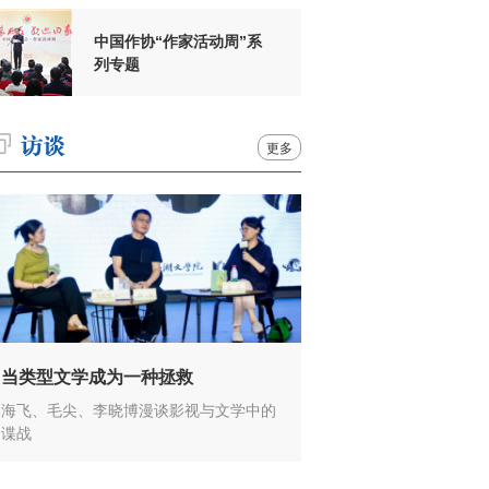
中国作协“作家活动周”系
列专题
更多
当类型文学成为一种拯救
海飞、毛尖、李晓博漫谈影视与文学中的
谍战