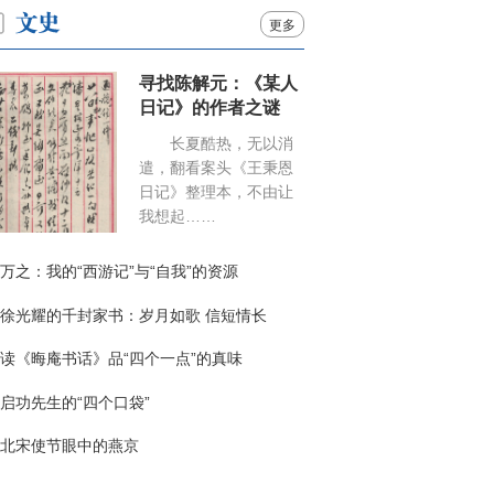
更多
寻找陈解元：《某人
日记》的作者之谜
长夏酷热，无以消
遣，翻看案头《王秉恩
日记》整理本，不由让
我想起……
万之：我的“西游记”与“自我”的资源
徐光耀的千封家书：岁月如歌 信短情长
读《晦庵书话》品“四个一点”的真味
启功先生的“四个口袋”
北宋使节眼中的燕京