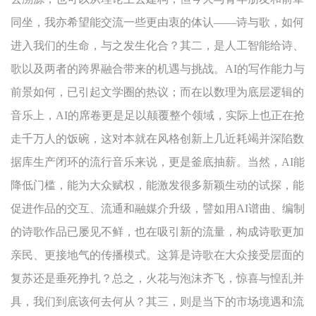
同坐，我亦希望能交流一些更由衷的体认——诗与歌，如何
进入我们的生命，与之发生化合？其二，是人工智能给诗、
歌以及两者的跨界融合带来的机遇与挑战。AI的写作能力与
前景如何，已引起文学圈的热议；而在以数理为底层逻辑的
音乐上，AI的席卷更是足以颠覆整个领域，实际上也正在抢
走千万人的饭碗，这对本就在风格创新上几近耗竭并深陷数
据库生产闭环的流行音乐来说，更是釜底抽薪。当然，AI能
降低门槛，能为大众赋权，能激发很多新颖生动的试探，能
促进作品的交互、流通和融媒介升级，譬如用AI谱曲、编制
的诗歌作品已屡见不鲜，也在吸引新的流量，构成诗歌更加
亲民、更接地气的传播模式。这算是诗歌在大众接受层面的
复苏还是垂死挣扎？总之，火花与泡沫齐飞，惊喜与惶乱并
具，我们到底该何去何从？其三，则是当下的市场境遇和流