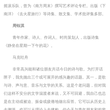
摇滚乐队，曾为《南方周末》撰写艺术评论专栏。出版《下
南洋》《去火星旅行》等诗集、散文集、学术批评集多部。
周钰淇
青年作家、诗人、作词人、时尚策划人，出版诗集
《静坐在星期一下午的花》。
马克吐舟
非常高兴能和诸位朋友共话今日的诗与歌。为打开话
匣子，我先抛出三个或可展开的感兴趣的话题。其一，是歌
与诗、声与意、音乐与文学的关系。这是个老问题，但对我
们这样不安分的文学泅渡者来说，又不可回避，我自己也总
是在主动或被迫、振奋或疲倦地做出应答。它可以从历史上
去溯源，也可以从理论上去建构，但今天与青年朋友和前辈