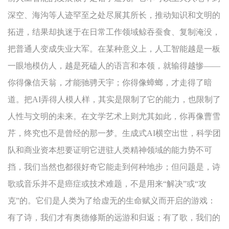
深空、海沟等人迹罕至之处尽展其所长，推动知识和文明的
拓进，结果却执迷于在日常工作领域鲸吞蚕食、复制淹没，
把普通人变成失业大军。在某种意义上，人工智能越是一板
一眼地模仿人，越是死磕人的语言和本领，就输得越惨——
你得像信天翁，才能驰骋天宇；你得像蟑螂，才走得了暗
道。把AI弄得人模人样，其实是限制了它的能力，也限制了
人性与文明的未来。在文学艺术上则尤其如此，你再像曹雪
芹，终究也不是曾经的那一梦。生成式AI横空出世，科学团
队和商业资本想要证明它进驻人类精神领域的能力势不可
挡，我们当然也都很好奇它能走到何种地步；但问题是，诗
歌或音乐并不是癌症或技术难题，不是用来“解决”或“攻
克”的。它们是人类为了给虚无的生命赋义而开启的游戏：
有了诗，我们才有奥德修斯的远游和归返；有了歌，我们的