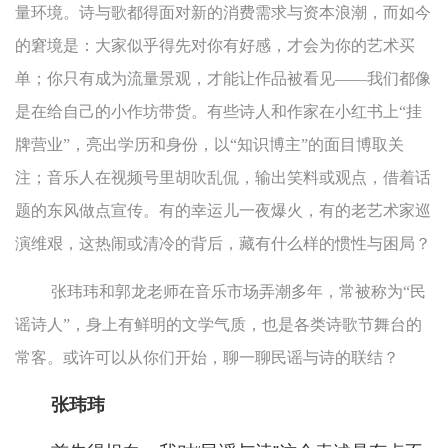
量环境。诗与歌都得面对新的消费需求与资本浪潮，而如今
的窘境是：大家似乎得先对你有好感，才会为你的艺术买
单；你只有成为流量景观，才能让作品被看见——我们都像
是在给自己的小作坊带货。有些诗人和作家在小红书上“挂
牌营业”，亮出学历和身份，以“知识博主”的面目博取关
注；音乐人在视频号里胡吹乱侃，输出笑料或观点，借着话
题的东风做点宣传。有的幸运儿一夜爆火，有的老艺术家巡
演维艰，这热闹或清冷的背后，藏有什么样的惯性与困局？
张玮玮和郭龙老师在音乐市场弄潮多年，常被称为“民
谣诗人”，身上有鲜明的文学气质，也是各类诗歌节舞台的
常客。或许可以从你们开始，聊一聊民谣与诗的联结？
张玮玮