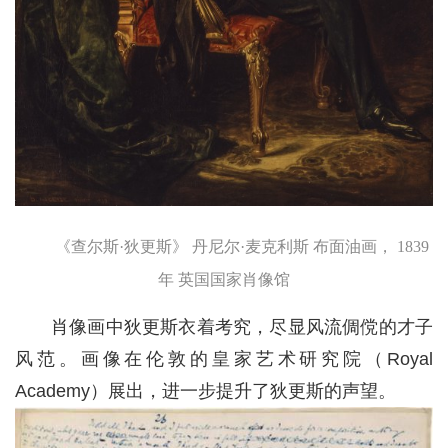
《查尔斯·狄更斯》 丹尼尔·麦克利斯 布面油画， 1839
年 英国国家肖像馆
肖像画中狄更斯衣着考究，尽显风流倜傥的才子
风范。画像在伦敦的皇家艺术研究院（Royal
Academy）展出，进一步提升了狄更斯的声望。