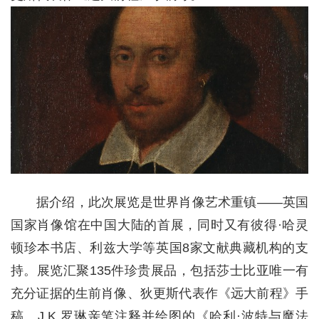
据介绍，此次展览是世界肖像艺术重镇——英国
国家肖像馆在中国大陆的首展，同时又有彼得·哈灵
顿珍本书店、利兹大学等英国8家文献典藏机构的支
持。展览汇聚135件珍贵展品，包括莎士比亚唯一有
充分证据的生前肖像、狄更斯代表作《远大前程》手
稿、J.K.罗琳亲笔注释并绘图的《哈利·波特与魔法