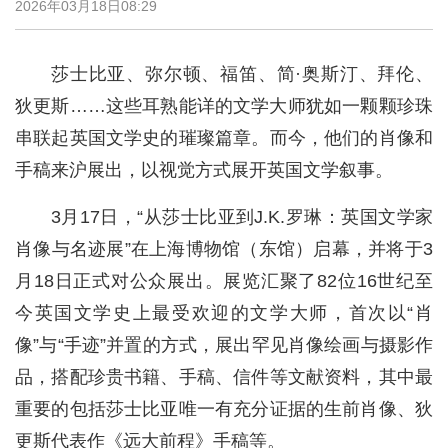
2026年03月18日08:29
莎士比亚、弥尔顿、福笛、简·奥斯汀、拜伦、
狄更斯……这些耳熟能详的文学大师犹如一颗颗珍珠
串联起英国文学史的璀璨篇章。而今，他们的肖像和
手稿来沪展出，以视觉方式展开英国文学叙事。
3月17日，“从莎士比亚到J.K.罗琳：英国文学家
肖像与名迹展”在上海博物馆（东馆）启幕，并将于3
月18日正式对公众展出。展览汇聚了82位16世纪至
今英国文学史上最受欢迎的文学大师，首次以“肖
像”与“手迹”并置的方式，展出罕见肖像绘画与摄影作
品，搭配珍贵书籍、手稿、信件等文献资料，其中最
重要的包括莎士比亚唯一有充分证据的生前肖像、狄
更斯代表作《远大前程》手稿等。