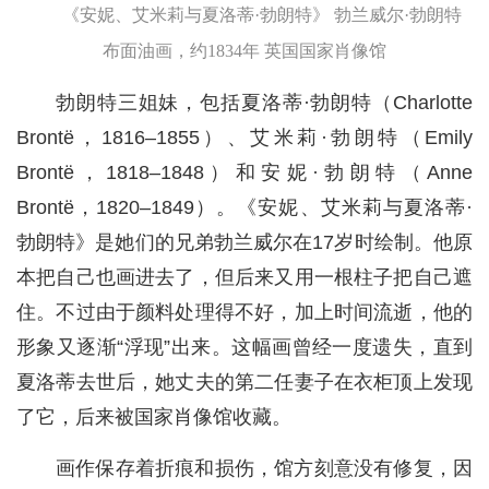
《安妮、艾米莉与夏洛蒂·勃朗特》 勃兰威尔·勃朗特
布面油画，约1834年 英国国家肖像馆
勃朗特三姐妹，包括夏洛蒂·勃朗特（Charlotte
Brontë，1816–1855）、艾米莉·勃朗特（Emily
Brontë，1818–1848）和安妮·勃朗特（Anne
Brontë，1820–1849）。《安妮、艾米莉与夏洛蒂·
勃朗特》是她们的兄弟勃兰威尔在17岁时绘制。他原
本把自己也画进去了，但后来又用一根柱子把自己遮
住。不过由于颜料处理得不好，加上时间流逝，他的
形象又逐渐“浮现”出来。这幅画曾经一度遗失，直到
夏洛蒂去世后，她丈夫的第二任妻子在衣柜顶上发现
了它，后来被国家肖像馆收藏。
画作保存着折痕和损伤，馆方刻意没有修复，因