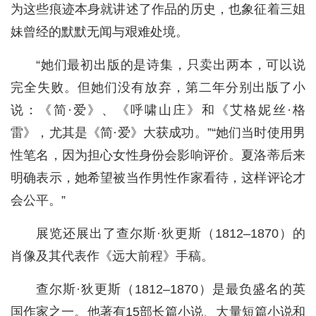
为这些痕迹本身就讲述了作品的历史，也象征着三姐
妹曾经的默默无闻与艰难处境。
“她们最初出版的是诗集，只卖出两本，可以说
完全失败。但她们没有放弃，第二年分别出版了小
说：《简·爱》、《呼啸山庄》和《艾格妮丝·格
雷》，尤其是《简·爱》大获成功。”“她们当时使用男
性笔名，因为担心女性身份会影响评价。夏洛蒂后来
明确表示，她希望被当作男性作家看待，这样评论才
会公平。”
展览还展出了查尔斯·狄更斯（1812–1870）的
肖像及其代表作《远大前程》手稿。
查尔斯·狄更斯（1812–1870）是最负盛名的英
国作家之一。他著有15部长篇小说、大量短篇小说和