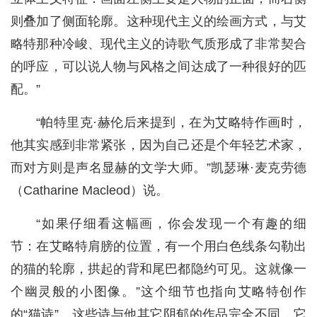
则叠加了侧面轮廓。这种现代主义的绘画方式，与艾
略特那种冷峻、现代主义的诗歌气质形成了非常契合
的呼应，可以说人物与风格之间达成了一种很好的匹
配。”
“帕特里克·赫伦后来提到，在为艾略特作画时，
他其实感到非常紧张，因为自己还是个年轻艺术家，
而对方则是声名显赫的文学大师。”凯瑟琳·麦克劳德
（Catharine Macleod）说。
“如果仔细看这幅画，你会发现一个有趣的细
节：在艾略特肩膀的位置，有一个用白色线条勾勒出
的猫的轮廓，拱起的背和尾巴都隐约可见。这就像一
个幽灵般的小图像。”这个细节也指向艾略特创作
的“猫诗”。这些诗与他其它阴郁的作品完全不同，它