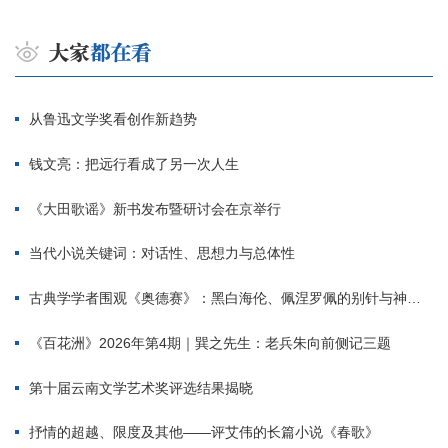
从鲁迅文学奖看创作新趋势
钱文亮：把远行看成了另一次人生
《大田歌谣》新书发布暨研讨会在京举行
当代小说关键词：对话性、思想力与总体性
古典学学者围观《奥德赛》：黑白海伦、佩涅罗佩的别针与神秘入侵者
《百花洲》2026年第4期｜巽之先生：老兵朱向前侧记三题
第十届云南文学艺术奖评选结果揭晓
抒情的超越、限度及其他——评艾伟的长篇小说《春歌》